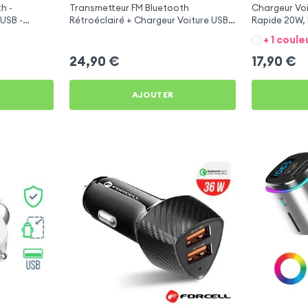
h -
Transmetteur FM Bluetooth
Chargeur Voi
USB -
Rétroéclairé + Chargeur Voiture USB
Rapide 20W, 
C et USB - XO
Galaxy J4
+ 1 coule
24,90
€
17,90
€
AJOUTER