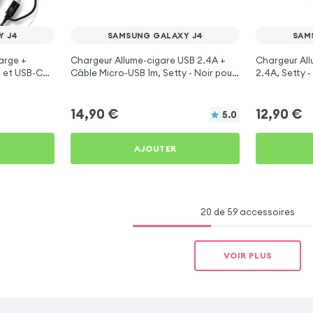
Y J4
SAMSUNG GALAXY J4
SAM
arge +
Chargeur Allume-cigare USB 2.4A +
Chargeur All
 et USB-C
Câble Micro-USB 1m, Setty - Noir pour
2.4A, Setty 
r Samsung
Samsung Galaxy J4
Galaxy J4
14,90
€
12,90
€
5.0
AJOUTER
20 de 59 accessoires
VOIR PLUS