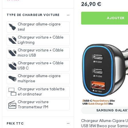
26,90
€
TYPE DE CHARGEUR VOITURE
AJOUTER
Chargeur allume-cigare
seul
Chargeur voiture + Câble
Lightning
Chargeur voiture + Câble
micro USB
Chargeur voiture + Câble
USB C
Chargeur allume-cigare
multiprise
Chargeur voiture tablette
et ordinateur
Chargeur voiture
Transmetteur FM
SAMSUNG GALAX
Chargeur Allume-Cigare 
PRIX TTC
USB 18W Bwoo pour Sams