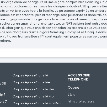
un large choix de chargeurs allume-cigare compatibles Samsung Gala
onctions populaires, on retrouve les chargeurs double USB qui permette
jets en voiture avec toute la famille. La puissance exprimée en ampère 
uissance est importante, plus la recharge sera puissante et donc rapid
ne large gamme de chargeurs voiture avec prise allume-cigare pour rec
 recharger un smartphone, une tablette, un GPS ou bien tout autre ac
e du chargeur que vous choisissez car selon les appareils que vous po
e de nos chargeurs allume-cigare Samsung Galaxy J4 est indiqué dans l
y J4 avec transmetteurs FM sont également populaires car cela perme
voiture.
Coques Apple iPhone 16
ACCESSOIRE
TÉLÉPHONE
Coques Apple iPhone 16e
 S11
Coques
Coques Apple iPhone 16 Plus
Étuis
ip 7
Coques Apple iPhone 16 Pro
Films protecteurs
old 7
Coques Apple iPhone 16 Pro Max