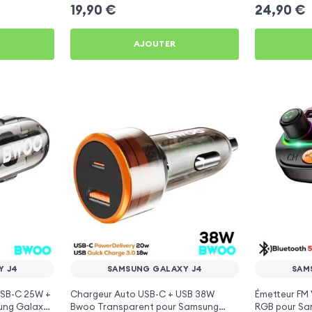
Galaxy J4
J4
19,90
€
24,90
€
AJOUTER
Y J4
SAMSUNG GALAXY J4
SAM
USB-C 25W +
Chargeur Auto USB-C + USB 38W
Émetteur FM 
ung Galaxy
Bwoo Transparent pour Samsung
RGB pour Sa