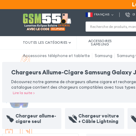
L
L
FRANÇAIS
01
ACCESSOIRES
TOUTES LES CATÉGORIES
SAMSUNG
Accessoires téléphone et tablette
Samsung
Samsung 
Chargeurs Allume-Cigare Samsung Galaxy 
Découvrez notre gamme de chargeurs allume cigare et rechargez 
catalogue contient des chargeurs compatibles avec tous types d'
Lire la suite
>
Chargeur allume-
Chargeur voiture
cigare seul
+ Câble Lightning