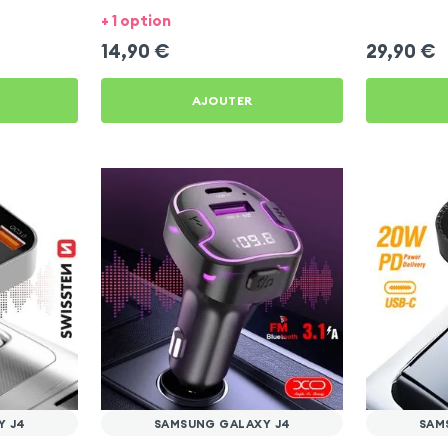
Galaxy J4
+ 1 option
14,90
€
29,90
€
AJOUTER
Y J4
SAMSUNG GALAXY J4
SAM