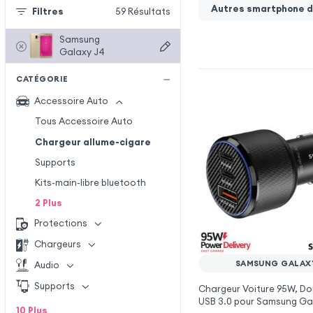
Autres smartphone de
Filtres
59
Résultats
Samsung
Galaxy J4
CATÉGORIE
Accessoire Auto
Tous Accessoire Auto
Chargeur allume-cigare
Supports
Kits-main-libre bluetooth
2
Plus
Protections
Chargeurs
SAMSUNG GALAX
Audio
Supports
Chargeur Voiture 95W, Do
USB 3.0 pour Samsung Ga
10
Plus