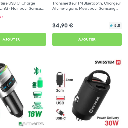
ture USB C, Charge
Transmetteur FM Bluetooth, Chargeur
LinQ - Noir pour Samsung
Allume-cigare, Muvit pour Samsung
Galaxy J4
ur
34,90
€
5.0
AJOUTER
AJOUTER