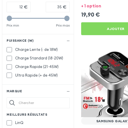
J4
+ 1 option
€
€
19,90
€
Prix min
Prix max
AJOUTER
PUISSANCE (W)
Charge Lente (- de 18W)
Charge Standard (18~20W)
Charge Rapide (21~45W)
Ultra Rapide (+ de 45W)
MARQUE
MEILLEURS RÉSULTATS
SAMSUNG GALAX
LinQ