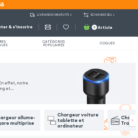
55
55
LIVRAISON GRATUITE
ECHANGE 30J
ter & s'inscrire
Article
0
RES
CATÉGORIES
COQUES
QUES
POPULAIRES
n effet, notre
ing et
...
Chargeur voiture
argeur allume-
Charge
tablette et
gare multiprise
Transm
ordinateur