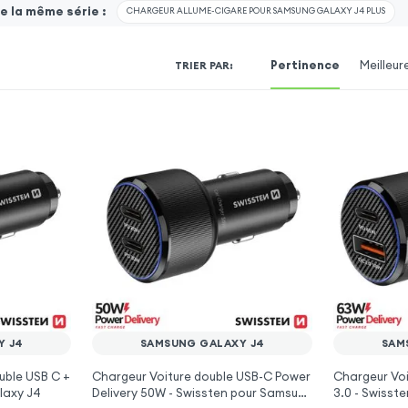
 la même série :
CHARGEUR ALLUME-CIGARE POUR SAMSUNG GALAXY J4 PLUS
Pertinence
Meilleur
TRIER PAR
:
Y J4
SAMSUNG GALAXY J4
SAM
uble USB C +
Chargeur Voiture double USB-C Power
Chargeur Voi
laxy J4
Delivery 50W - Swissten pour Samsung
3.0 - Swisst