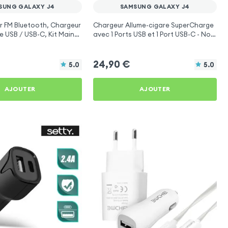
SUNG GALAXY J4
SAMSUNG GALAXY J4
r FM Bluetooth, Chargeur
Chargeur Allume-cigare SuperCharge
e USB / USB-C, Kit Main
avec 1 Ports USB et 1 Port USB-C - Noir
onction - 4smarts
pour Samsung Galaxy J4
24,90
€
5.0
5.0
AJOUTER
AJOUTER