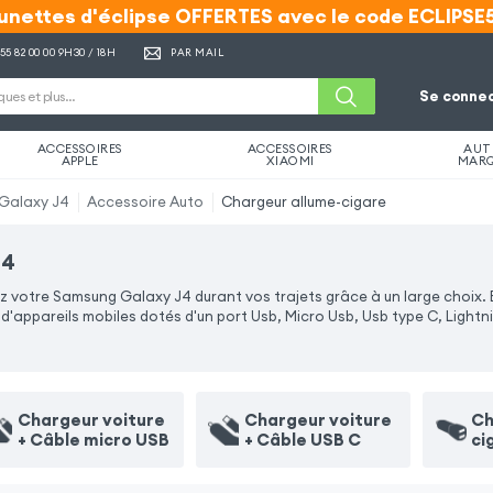
unettes d'éclipse OFFERTES avec le code ECLIPSE
unettes d'éclipse OFFERTES avec le code ECLIPSE
 55 82 00 00
9H30 / 18H
PAR MAIL
Se connec
ACCESSOIRES
ACCESSOIRES
AUT
APPLE
XIAOMI
MAR
Galaxy J4
Accessoire Auto
Chargeur allume-cigare
J4
votre Samsung Galaxy J4 durant vos trajets grâce à un large choix. E
appareils mobiles dotés d'un port Usb, Micro Usb, Usb type C, Lightn
Chargeur voiture
Chargeur voiture
Ch
+ Câble micro USB
+ Câble USB C
ci