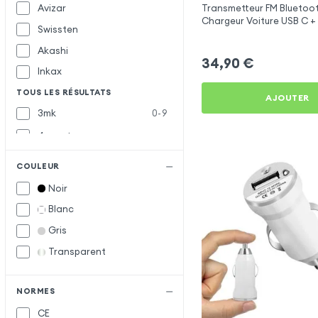
Avizar
Transmetteur FM Bluetoot
Chargeur Voiture USB C + 
Swissten
Swissten
Akashi
34,90
€
Inkax
TOUS LES RÉSULTATS
AJOUTER
3mk
0-9
4smarts
Baseus
B
COULEUR
Belkin
Noir
Blue Star
Blanc
Bwoo
Gris
Forcell
F
Transparent
Muvit
M
Samsung
S
NORMES
CE
Satechi