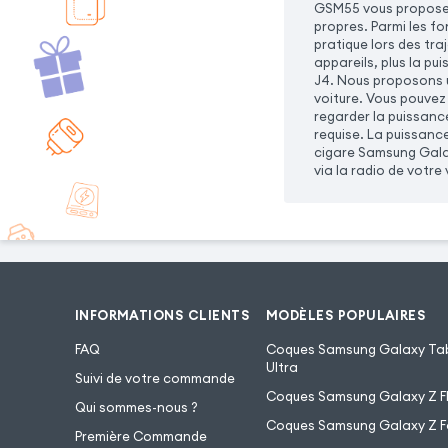
GSM55 vous propose 
propres. Parmi les f
pratique lors des tra
appareils, plus la p
J4. Nous proposons u
voiture. Vous pouvez
regarder la puissanc
requise. La puissanc
cigare Samsung Galax
via la radio de votre 
INFORMATIONS CLIENTS
MODÈLES POPULAIRES
FAQ
Coques Samsung Galaxy Tab
Ultra
Suivi de votre commande
Coques Samsung Galaxy Z Fl
Qui sommes-nous ?
Coques Samsung Galaxy Z F
Première Commande