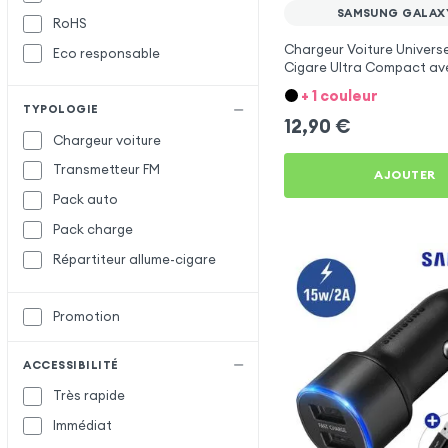
SAMSUNG GALAX
RoHS
Setty
Chargeur Voiture Universe
Eco responsable
X-Level
X
Cigare Ultra Compact ave
Métallisée - Blanc
XO
+ 1 couleur
TYPOLOGIE
12,90
€
Chargeur voiture
Transmetteur FM
AJOUTER
Pack auto
Pack charge
Répartiteur allume-cigare
Promotion
ACCESSIBILITÉ
Très rapide
Immédiat