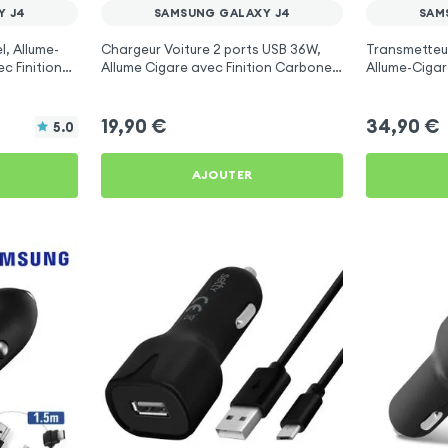
Y J4
SAMSUNG GALAXY J4
SAM
l, Allume-
Chargeur Voiture 2 ports USB 36W,
Transmetteu
c Finition
Allume Cigare avec Finition Carbone
Allume-Cigar
pour Samsung Galaxy J4
Libre Multif
19,90
€
34,90
€
5.0
AJOUTER