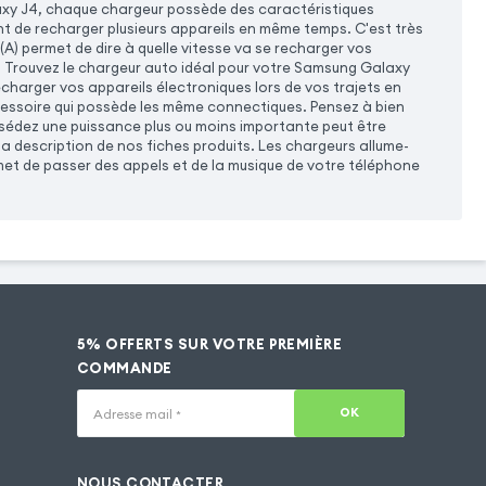
xy J4, chaque chargeur possède des caractéristiques
nt de recharger plusieurs appareils en même temps. C'est très
(A) permet de dire à quelle vitesse va se recharger vos
e. Trouvez le chargeur auto idéal pour votre Samsung Galaxy
harger vos appareils électroniques lors de vos trajets en
cessoire qui possède les même connectiques. Pensez à bien
ssédez une puissance plus ou moins importante peut être
a description de nos fiches produits. Les chargeurs allume-
t de passer des appels et de la musique de votre téléphone
5% OFFERTS SUR VOTRE PREMIÈRE
COMMANDE
OK
Adresse mail
*
NOUS CONTACTER