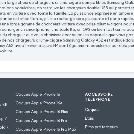
un large choix de chargeurs allume-cigare compatibles Samsung Gala
onctions populaires, on retrouve les chargeurs double USB qui permette
jets en voiture avec toute la famille. La puissance exprimée en ampère 
uissance est importante, plus la recharge sera puissante et donc rapid
une large gamme de chargeurs voiture avec prise allume-cigare pour re
 recharger un smartphone, une tablette, un GPS ou bien tout autre ac
e du chargeur que vous choisissez car selon les appareils que vous po
e de nos chargeurs allume-cigare Samsung Galaxy A52 est indiqué dans 
y A52 avec transmetteurs FM sont également populaires car cela per
voiture.
Coques Apple iPhone 16
ACCESSOIRE
TÉLÉPHONE
Coques Apple iPhone 16e
 S11
Coques
Coques Apple iPhone 16 Plus
Étuis
ip 7
Coques Apple iPhone 16 Pro
Films protecteurs
old 7
Coques Apple iPhone 16 Pro Max