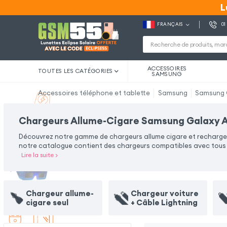
L
L
FRANÇAIS
01
ACCESSOIRES
TOUTES LES CATÉGORIES
SAMSUNG
Accessoires téléphone et tablette
Samsung
Samsung 
Chargeurs Allume-Cigare Samsung Galaxy 
Découvrez notre gamme de chargeurs allume cigare et rechargez 
notre catalogue contient des chargeurs compatibles avec tous ty
Lire la suite
>
Chargeur allume-
Chargeur voiture
cigare seul
+ Câble Lightning