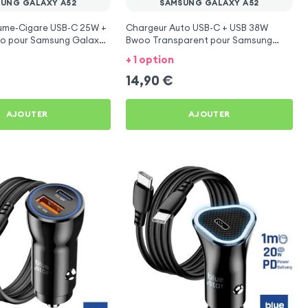
UNG GALAXY A52
SAMSUNG GALAXY A52
lume-Cigare USB-C 25W +
Chargeur Auto USB-C + USB 38W
o pour Samsung Galaxy
Bwoo Transparent pour Samsung
Galaxy A52
+ 1 option
14,90
€
AJOUTER
AJOUTER