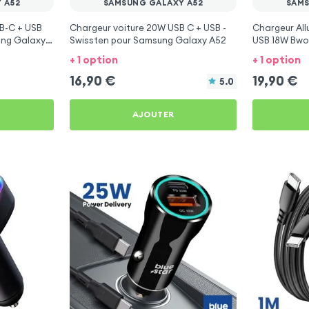
 A52
SAMSUNG GALAXY A52
SAMS
B-C + USB
Chargeur voiture 20W USB C + USB -
Chargeur Al
ung Galaxy
Swissten pour Samsung Galaxy A52
USB 18W Bwo
A52
+ 1 option
+ 1 option
16,90
€
19,90
€
5.0
AJOUTER