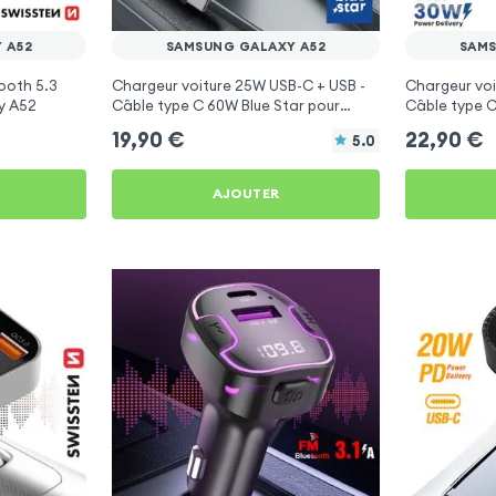
 A52
SAMSUNG GALAXY A52
SAMS
ooth 5.3
Chargeur voiture 25W USB-C + USB -
Chargeur voi
y A52
Câble type C 60W Blue Star pour
Câble type C
Samsung Galaxy A52
Samsung Ga
19,90
€
22,90
€
5.0
AJOUTER