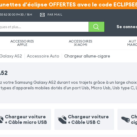
unettes d'éclipse OFFERTES avec le code ECLIPSE
unettes d'éclipse OFFERTES avec le code ECLIPSE
 55 82 00 00
9H30 / 18H
PAR MAIL
Se connec
ACCESSOIRES
ACCESSOIRES
AUT
APPLE
XIAOMI
MAR
Galaxy A52
Accessoire Auto
Chargeur allume-cigare
A52
votre Samsung Galaxy A52 durant vos trajets grâce à un large choix.
pes d'appareils mobiles dotés d'un port Usb, Micro Usb, Usb type C, 
Chargeur voiture
Chargeur voiture
Ch
+ Câble micro USB
+ Câble USB C
ci