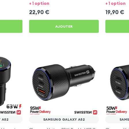
Samsung Galaxy A52
Samsung Ga
+ 1 option
+ 1 option
22,90
€
19,90
€
AJOUTER
 A52
SAMSUNG GALAXY A52
SAMS