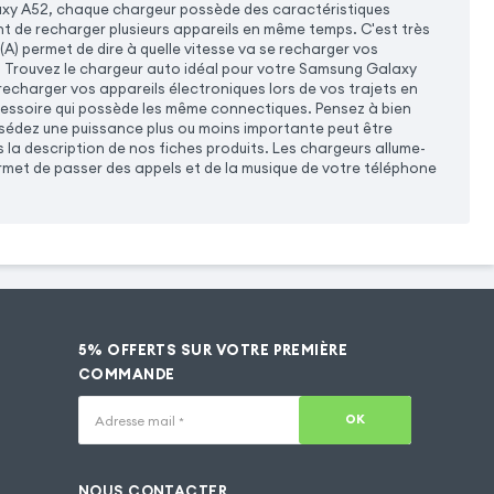
xy A52, chaque chargeur possède des caractéristiques
nt de recharger plusieurs appareils en même temps. C'est très
(A) permet de dire à quelle vitesse va se recharger vos
e. Trouvez le chargeur auto idéal pour votre Samsung Galaxy
charger vos appareils électroniques lors de vos trajets en
cessoire qui possède les même connectiques. Pensez à bien
ssédez une puissance plus ou moins importante peut être
la description de nos fiches produits. Les chargeurs allume-
met de passer des appels et de la musique de votre téléphone
5% OFFERTS SUR VOTRE PREMIÈRE
COMMANDE
OK
Adresse mail
*
NOUS CONTACTER