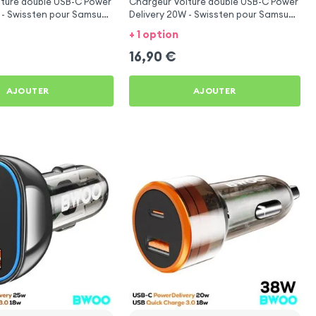
iture double USB-C Power
Chargeur Voiture double USB-C Power
 - Swissten pour Samsung
Delivery 20W - Swissten pour Samsung
Galaxy A52
+ 1 option
16,90
€
AJOUTER
AJOUTER