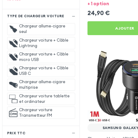
Samsung Galaxy A52
+ 1 option
24,90
€
TYPE DE CHARGEUR VOITURE
Chargeur allume-cigare
AJOUTER
seul
Chargeur voiture + Câble
Lightning
Chargeur voiture + Câble
micro USB
Chargeur voiture + Câble
USB C
Chargeur allume-cigare
multiprise
Chargeur voiture tablette
et ordinateur
Chargeur voiture
Transmetteur FM
SAMSUNG GALAXY
PRIX TTC