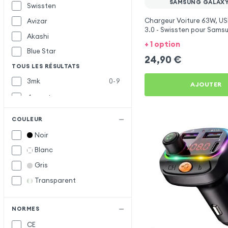
SAMSUNG GALAXY
Swissten
Chargeur Voiture 63W, US
Avizar
3.0 - Swissten pour Sams
Akashi
A52
+ 1 option
Blue Star
24,90
€
TOUS LES RÉSULTATS
3mk
0-9
AJOUTER
4smarts
Baseus
B
COULEUR
Belkin
Noir
Bwoo
Blanc
Forcell
F
Gris
Forever
Transparent
Inkax
I
Muvit
M
NORMES
CE
Samsung
S