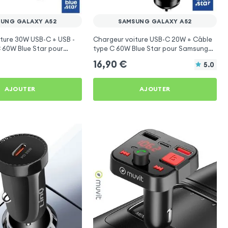
UNG GALAXY A52
SAMSUNG GALAXY A52
ture 30W USB-C + USB -
Chargeur voiture USB-C 20W + Câble
 60W Blue Star pour
type C 60W Blue Star pour Samsung
laxy A52
Galaxy A52
16,90
€
5.0
AJOUTER
AJOUTER