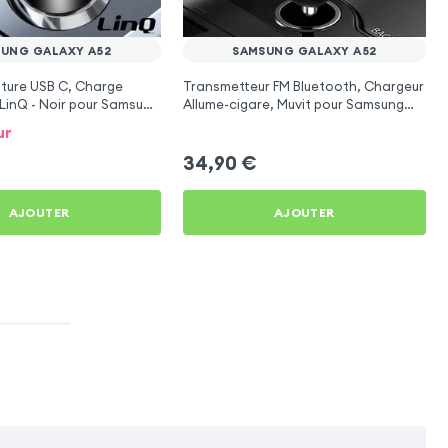
UNG GALAXY A52
SAMSUNG GALAXY A52
ture USB C, Charge
Transmetteur FM Bluetooth, Chargeur
LinQ - Noir pour Samsung
Allume-cigare, Muvit pour Samsung
Galaxy A52
ur
34,90
€
AJOUTER
AJOUTER