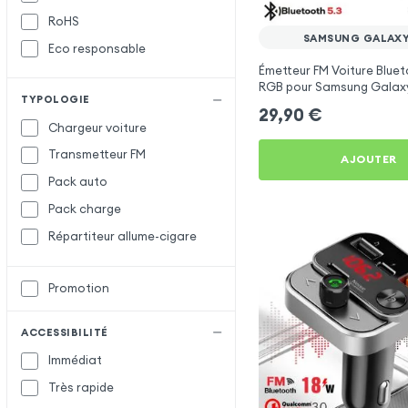
RoHS
Satechi
SAMSUNG GALAXY
Eco responsable
Setty
Émetteur FM Voiture Bluet
X-Level
X
RGB pour Samsung Galax
TYPOLOGIE
XO
29,90
€
Chargeur voiture
Transmetteur FM
AJOUTER
Pack auto
Pack charge
Répartiteur allume-cigare
Promotion
ACCESSIBILITÉ
Immédiat
Très rapide