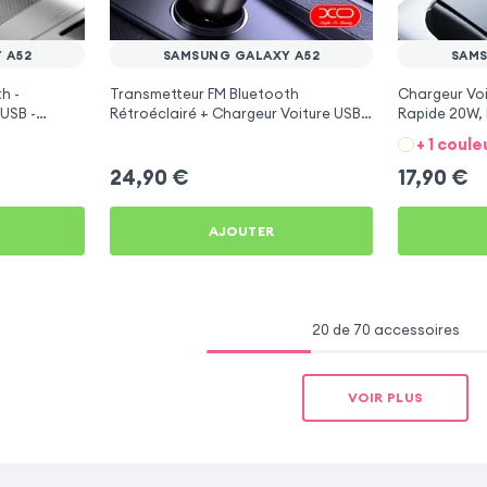
 A52
SAMSUNG GALAXY A52
SAMS
h -
Transmetteur FM Bluetooth
Chargeur Voi
USB -
Rétroéclairé + Chargeur Voiture USB
Rapide 20W, 
C et USB - XO
Galaxy A52
+ 1 coule
24,90
€
17,90
€
AJOUTER
20 de 70 accessoires
VOIR PLUS