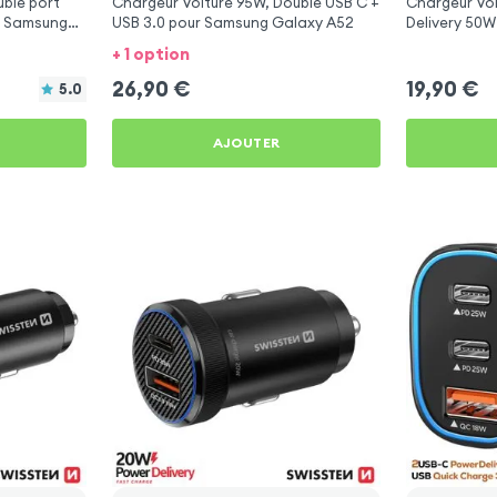
ble port
Chargeur Voiture 95W, Double USB C +
Chargeur Vo
r Samsung
USB 3.0 pour Samsung Galaxy A52
Delivery 50W
Galaxy A52
+ 1 option
26,90
€
19,90
€
5.0
AJOUTER