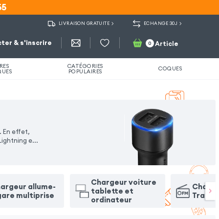
55
55
LIVRAISON GRATUITE
ECHANGE 30J
ter & s'inscrire
Article
0
RES
CATÉGORIES
COQUES
QUES
POPULAIRES
 En effet,
Lightning e
...
Chargeur voiture
argeur allume-
Charge
tablette et
gare multiprise
Transm
ordinateur