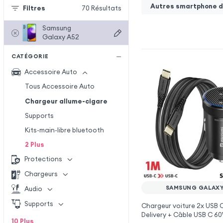
Autres smartphone de
Filtres
70
Résultats
Samsung
Galaxy A52
CATÉGORIE
Accessoire Auto
Tous Accessoire Auto
Chargeur allume-cigare
Supports
Kits-main-libre bluetooth
2
Plus
Protections
Chargeurs
SAMSUNG GALAXY
Audio
Supports
Chargeur voiture 2x USB
Delivery + Câble USB C 6
10
Plus