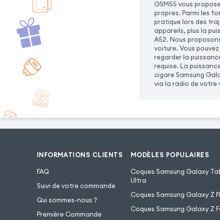
GSM55 vous propose 
propres. Parmi les f
pratique lors des tra
appareils, plus la p
A52. Nous proposons 
voiture. Vous pouvez
regarder la puissanc
requise. La puissanc
cigare Samsung Galax
via la radio de votre 
INFORMATIONS CLIENTS
MODÈLES POPULAIRES
FAQ
Coques Samsung Galaxy Tab
Ultra
Suivi de votre commande
Coques Samsung Galaxy Z Fl
Qui sommes-nous ?
Coques Samsung Galaxy Z F
Première Commande