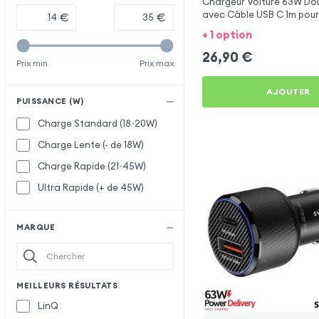
Chargeur Voiture 63W Dou
avec Câble USB C 1m pou
€
€
Galaxy A52
+ 1 option
26,90
€
Prix min
Prix max
AJOUTER
PUISSANCE (W)
Charge Standard (18~20W)
Charge Lente (- de 18W)
Charge Rapide (21~45W)
Ultra Rapide (+ de 45W)
MARQUE
MEILLEURS RÉSULTATS
LinQ