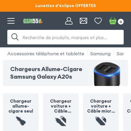
Lunettes d'éclipse OFFERTES
Code ECLIPSE55
0
Lunettes d'éclipse OFFERTES
Recherche de produits, marques et plus…
Code ECLIPSE55
Accessoires téléphone et tablette
Samsung
Samsu
Chargeurs Allume-Cigare
Samsung Galaxy A20s
Chargeur
Chargeur
Chargeur
allume-
voiture +
voiture +
cigare seul
Câble
Câble micro
C
Lightning
USB