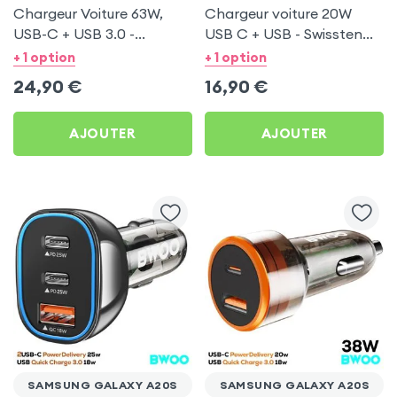
Chargeur Voiture 63W,
Chargeur voiture 20W
USB-C + USB 3.0 -
USB C + USB - Swissten
Swissten pour Samsung
pour Samsung Galaxy
+ 1 option
+ 1 option
Galaxy A20s
A20s
24,90
€
16,90
€
AJOUTER
AJOUTER
SAMSUNG GALAXY A20S
SAMSUNG GALAXY A20S