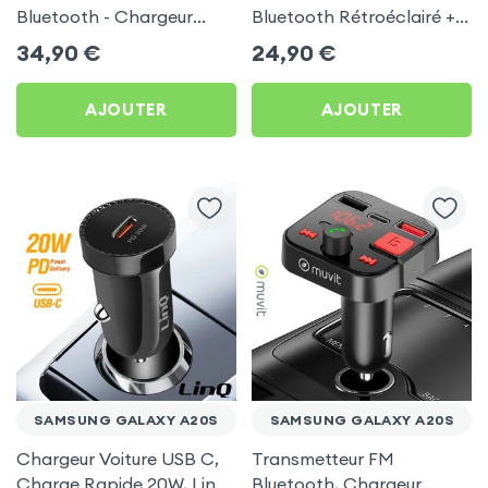
Bluetooth - Chargeur
Bluetooth Rétroéclairé +
Voiture USB C + USB -
Chargeur Voiture USB C
34,90
€
24,90
€
Swissten
et USB - XO
AJOUTER
AJOUTER
SAMSUNG GALAXY A20S
SAMSUNG GALAXY A20S
Chargeur Voiture USB C,
Transmetteur FM
Charge Rapide 20W, LinQ
Bluetooth, Chargeur