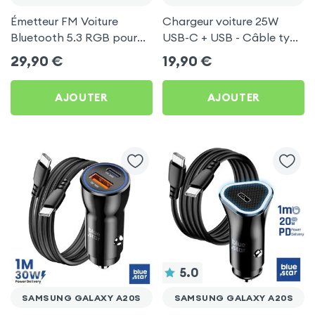
Émetteur FM Voiture
Chargeur voiture 25W
Bluetooth 5.3 RGB pour
USB-C + USB - Câble type
Samsung Galaxy A20s
C 60W Blue Star pour
29,90
€
19,90
€
Samsung Galaxy A20s
AJOUTER
AJOUTER
5.0
SAMSUNG GALAXY A20S
SAMSUNG GALAXY A20S