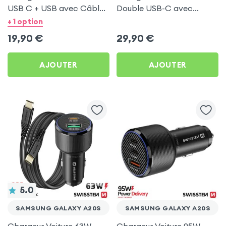
USB C + USB avec Câble
Double USB-C avec
type C Swissten pour
Câble USB C 1m pour
+ 1 option
Samsung Galaxy A20s
Samsung Galaxy A20s
19,90
€
29,90
€
AJOUTER
AJOUTER
5.0
SAMSUNG GALAXY A20S
SAMSUNG GALAXY A20S