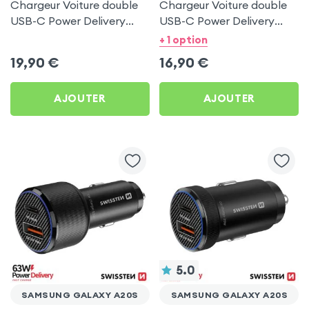
Chargeur Voiture double
Chargeur Voiture double
USB-C Power Delivery
USB-C Power Delivery
50W - Swissten pour
20W - Swissten pour
+ 1 option
Samsung Galaxy A20s
Samsung Galaxy A20s
19,90
€
16,90
€
AJOUTER
AJOUTER
5.0
SAMSUNG GALAXY A20S
SAMSUNG GALAXY A20S