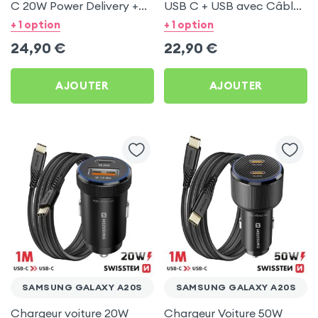
C 20W Power Delivery +
USB C + USB avec Câble
Câble USB C 60W pour
type C Swissten pour
+ 1 option
+ 1 option
Samsung Galaxy A20s
Samsung Galaxy A20s
24,90
€
22,90
€
AJOUTER
AJOUTER
SAMSUNG GALAXY A20S
SAMSUNG GALAXY A20S
Chargeur voiture 20W
Chargeur Voiture 50W