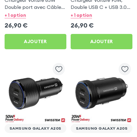
Chargeur Voiture 63W
Chargeur Voiture 95W,
Double port avec Câble
Double USB C + USB 3.0
USB C 1m pour Samsung
pour Samsung Galaxy
+ 1 option
+ 1 option
Galaxy A20s
A20s
26,90
€
26,90
€
AJOUTER
AJOUTER
SAMSUNG GALAXY A20S
SAMSUNG GALAXY A20S