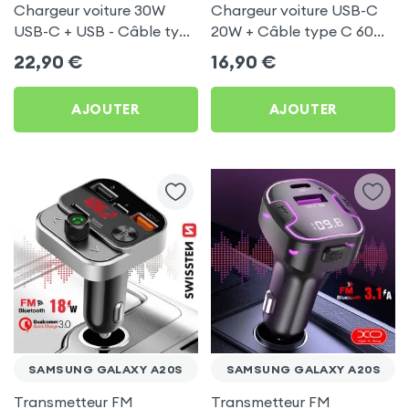
Chargeur voiture 30W
Chargeur voiture USB-C
USB-C + USB - Câble type
20W + Câble type C 60W
C 60W Blue Star pour
Blue Star pour Samsung
22,90
€
16,90
€
Samsung Galaxy A20s
Galaxy A20s
AJOUTER
AJOUTER
SAMSUNG GALAXY A20S
SAMSUNG GALAXY A20S
Transmetteur FM
Transmetteur FM