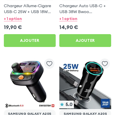
Chargeur Allume-Cigare
Chargeur Auto USB-C +
USB-C 25W + USB 18W
USB 38W Bwoo
Bwoo pour Samsung
Transparent pour
+ 1 option
+ 1 option
Galaxy A20s
Samsung Galaxy A20s
19,90
€
14,90
€
AJOUTER
AJOUTER
5.0
SAMSUNG GALAXY A20S
SAMSUNG GALAXY A20S