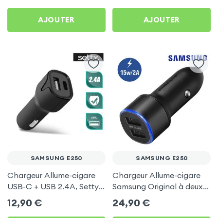
C, Kit Main Libre
pour Samsung E250
Multifonction - 4smarts
AJOUTER
AJOUTER
SAMSUNG E250
SAMSUNG E250
Chargeur Allume-cigare
Chargeur Allume-cigare
USB-C + USB 2.4A, Setty -
Samsung Original à deux
Noir pour Samsung E250
ports USB, charge rapide
12,90
€
24,90
€
2A - Noir pour Samsung