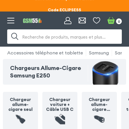
Code ECLIPSE55
Lunettes d'éclipse OFFERTES
0
Code ECLIPSE55
Recherche de produits, marques et plus…
Accessoires téléphone et tablette
Samsung
Samsu
Chargeurs Allume-Cigare
Samsung E250
Chargeur
Chargeur
Chargeur
allume-
voiture +
allume-
cigare seul
Câble USB C
cigare
t
multiprise
o