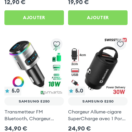
12,90
€
19,90
€
AJOUTER
AJOUTER
5.0
5.0
SAMSUNG E250
SAMSUNG E250
Transmetteur FM
Chargeur Allume-cigare
Bluetooth, Chargeur
SuperCharge avec 1 Ports
Allume-Cigare USB / USB-
USB et 1 Port USB-C - Noir
34,90
€
24,90
€