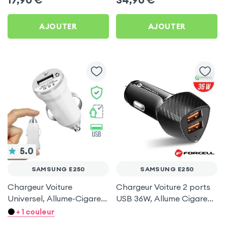
AJOUTER
AJOUTER
5.0
SAMSUNG E250
SAMSUNG E250
Chargeur Voiture
Chargeur Voiture 2 ports
Universel, Allume-Cigare
USB 36W, Allume Cigare
Ultra Compact avec
avec Finition Carbone
+ 1 couleur
Finition Métallisée - Blanc
pour Samsung E250