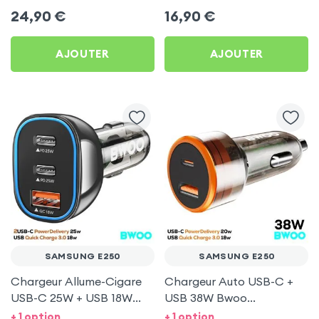
Swissten pour Samsung
pour Samsung E250
24,90
€
16,90
€
E250
AJOUTER
AJOUTER
SAMSUNG E250
SAMSUNG E250
Chargeur Allume-Cigare
Chargeur Auto USB-C +
USB-C 25W + USB 18W
USB 38W Bwoo
Bwoo pour Samsung E250
Transparent pour
+ 1 option
+ 1 option