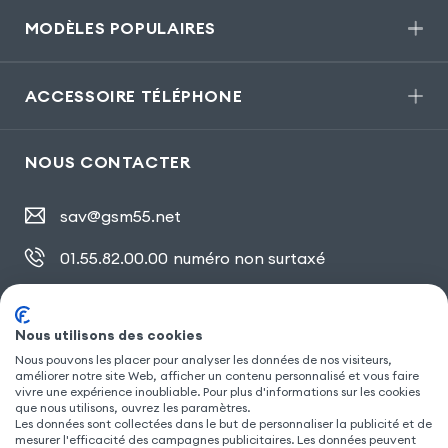
MODÈLES POPULAIRES
ACCESSOIRE TÉLÉPHONE
NOUS CONTACTER
sav@gsm55.net
01.55.82.00.00
numéro non surtaxé
30, bis rue Girard
,
93100 Montreuil
Nous utilisons des cookies
Nous pouvons les placer pour analyser les données de nos visiteurs,
améliorer notre site Web, afficher un contenu personnalisé et vous faire
SUIVEZ NOUS
vivre une expérience inoubliable. Pour plus d'informations sur les cookies
que nous utilisons, ouvrez les paramètres.
Les données sont collectées dans le but de personnaliser la publicité et de
mesurer l'efficacité des campagnes publicitaires. Les données peuvent