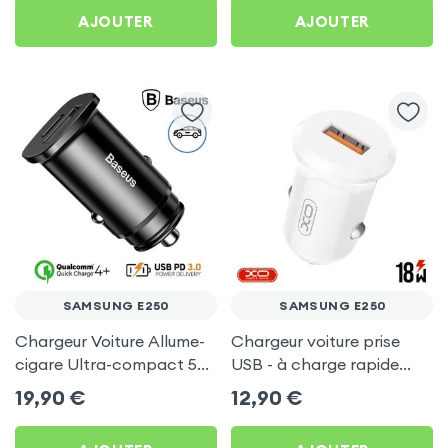
E250
AJOUTER
AJOUTER
SAMSUNG E250
SAMSUNG E250
Chargeur Voiture Allume-
Chargeur voiture prise
cigare Ultra-compact 5A
USB - à charge rapide
avec port USB et USB
puissance 2A - XO pour
19,90
€
12,90
€
Type C by Baseus - Noir
Samsung E250
pour Samsung E250