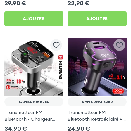
Samsung E250
C 60W Blue Star pour
29,90
€
22,90
€
Samsung E250
AJOUTER
AJOUTER
SAMSUNG E250
SAMSUNG E250
Transmetteur FM
Transmetteur FM
Bluetooth - Chargeur
Bluetooth Rétroéclairé +
Voiture USB C + USB -
Chargeur Voiture USB C
34,90
€
24,90
€