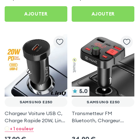
Swissten
et USB - XO
AJOUTER
AJOUTER
5.0
SAMSUNG E250
SAMSUNG E250
Chargeur Voiture USB C,
Transmetteur FM
Charge Rapide 20W, LinQ
Bluetooth, Chargeur
- Noir pour Samsung E250
Allume-cigare, Muvit pour
+ 1 couleur
Samsung E250
17,90
€
34,90
€