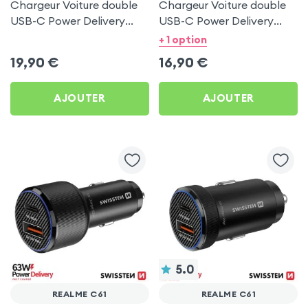
Chargeur Voiture double
Chargeur Voiture double
USB-C Power Delivery
USB-C Power Delivery
50W - Swissten pour
20W - Swissten pour
+ 1 option
Realme C61
Realme C61
19,90
€
16,90
€
AJOUTER
AJOUTER
5.0
REALME C61
REALME C61