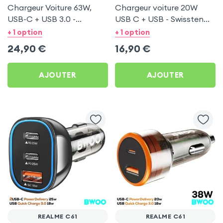
Chargeur Voiture 63W,
Chargeur voiture 20W
USB-C + USB 3.0 -
USB C + USB - Swissten
Swissten pour Realme C61
pour Realme C61
+ 1 option
+ 1 option
24,90
€
16,90
€
AJOUTER
AJOUTER
REALME C61
REALME C61