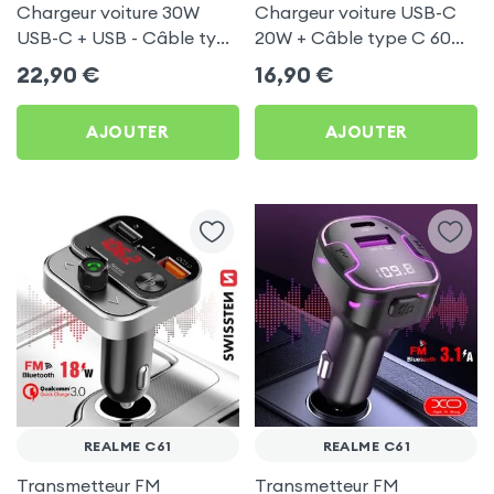
Chargeur voiture 30W
Chargeur voiture USB-C
USB-C + USB - Câble type
20W + Câble type C 60W
C 60W Blue Star pour
Blue Star pour Realme C61
22,90
€
16,90
€
Realme C61
AJOUTER
AJOUTER
REALME C61
REALME C61
Transmetteur FM
Transmetteur FM