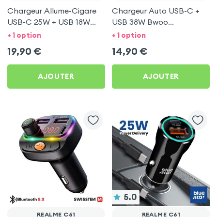
Chargeur Allume-Cigare
Chargeur Auto USB-C +
USB-C 25W + USB 18W
USB 38W Bwoo
Bwoo pour Realme C61
Transparent pour Realme
+ 1 option
+ 1 option
C61
19,90
€
14,90
€
AJOUTER
AJOUTER
5.0
REALME C61
REALME C61