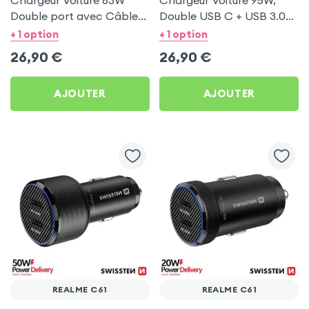
Chargeur Voiture 63W
Chargeur Voiture 95W,
Double port avec Câble
Double USB C + USB 3.0
USB C 1m pour Realme
pour Realme C61
+ 1 option
+ 1 option
C61
26,90
€
26,90
€
AJOUTER
AJOUTER
REALME C61
REALME C61