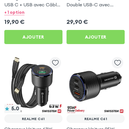
USB C + USB avec Câble
Double USB-C avec
type C Swissten pour
Câble USB C 1m pour
+ 1 option
Realme C61
Realme C61
19,90
€
29,90
€
AJOUTER
AJOUTER
5.0
REALME C61
REALME C61