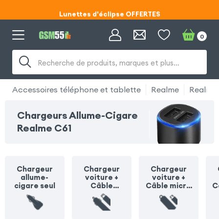
Lunettes d'éclipse OFFERTES
Code ECLIPSE55
0
Lunettes d'éclipse OFFERTES
Recherche de produits, marques et plus…
Code ECLIPSE55
Accessoires téléphone et tablette
Realme
Realme
Chargeurs Allume-Cigare
Realme C61
Chargeur
Chargeur
Chargeur
allume-
voiture +
voiture +
cigare seul
Câble
Câble micro
C
Lightning
USB