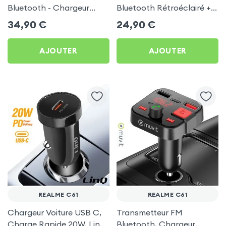
Bluetooth - Chargeur
Bluetooth Rétroéclairé +
Voiture USB C + USB -
Chargeur Voiture USB C
34,90
€
24,90
€
Swissten
et USB - XO
AJOUTER
AJOUTER
REALME C61
REALME C61
Chargeur Voiture USB C,
Transmetteur FM
Charge Rapide 20W, LinQ
Bluetooth, Chargeur