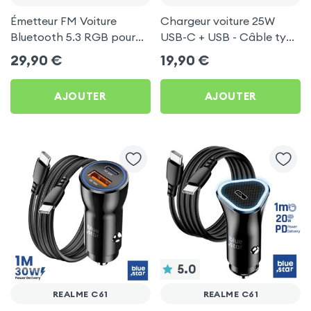
Émetteur FM Voiture
Chargeur voiture 25W
Bluetooth 5.3 RGB pour
USB-C + USB - Câble type
Realme C61
C 60W Blue Star pour
29,90
€
19,90
€
Realme C61
AJOUTER
AJOUTER
5.0
REALME C61
REALME C61