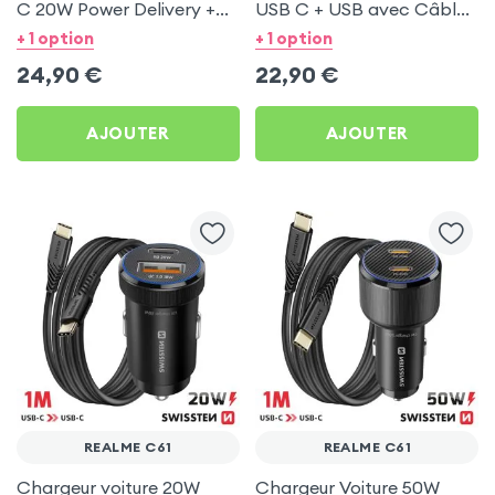
C 20W Power Delivery +
USB C + USB avec Câble
Câble USB C 60W pour
type C Swissten pour
+ 1 option
+ 1 option
Realme C61
Realme C61
24,90
€
22,90
€
AJOUTER
AJOUTER
REALME C61
REALME C61
Chargeur voiture 20W
Chargeur Voiture 50W