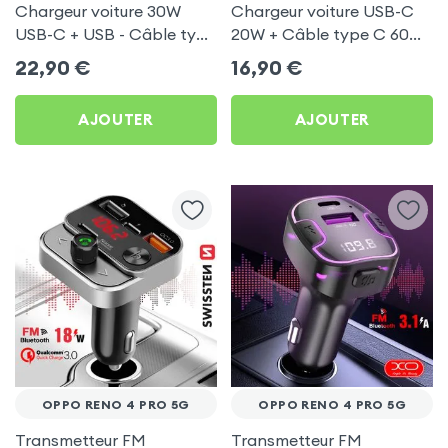
Chargeur voiture 30W
Chargeur voiture USB-C
USB-C + USB - Câble type
20W + Câble type C 60W
C 60W Blue Star pour
Blue Star pour Oppo Reno
22,90
€
16,90
€
Oppo Reno 4 Pro 5G
4 Pro 5G
AJOUTER
AJOUTER
OPPO RENO 4 PRO 5G
OPPO RENO 4 PRO 5G
Transmetteur FM
Transmetteur FM