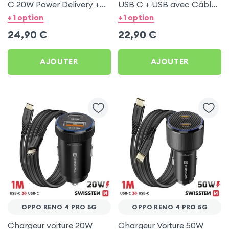
C 20W Power Delivery +
USB C + USB avec Câble
Câble USB C 60W pour
type C Swissten pour
+ 1 option
+ 1 option
Oppo Reno 4 Pro 5G
Oppo Reno 4 Pro 5G
24,90
€
22,90
€
AJOUTER
AJOUTER
OPPO RENO 4 PRO 5G
OPPO RENO 4 PRO 5G
Chargeur voiture 20W
Chargeur Voiture 50W