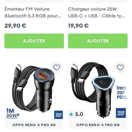
Émetteur FM Voiture
Chargeur voiture 25W
Bluetooth 5.3 RGB pour
USB-C + USB - Câble type
Oppo Reno 4 Pro 5G
C 60W Blue Star pour
29,90
€
19,90
€
Oppo Reno 4 Pro 5G
AJOUTER
AJOUTER
5.0
OPPO RENO 4 PRO 5G
OPPO RENO 4 PRO 5G