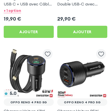
USB C + USB avec Câble
Double USB-C avec
type C Swissten pour
Câble USB C 1m pour
+ 1 option
Oppo Reno 4 Pro 5G
Oppo Reno 4 Pro 5G
19,90
€
29,90
€
AJOUTER
AJOUTER
5.0
OPPO RENO 4 PRO 5G
OPPO RENO 4 PRO 5G