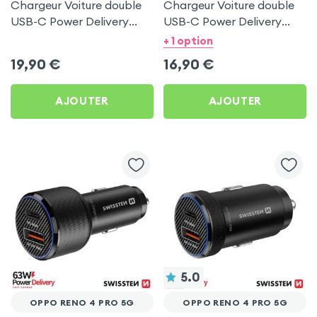
Chargeur Voiture double
Chargeur Voiture double
USB-C Power Delivery
USB-C Power Delivery
50W - Swissten pour
20W - Swissten pour
+ 1 option
Oppo Reno 4 Pro 5G
Oppo Reno 4 Pro 5G
19,90
€
16,90
€
AJOUTER
AJOUTER
5.0
OPPO RENO 4 PRO 5G
OPPO RENO 4 PRO 5G