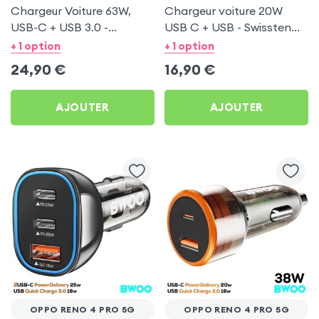
Chargeur Voiture 63W,
Chargeur voiture 20W
USB-C + USB 3.0 -
USB C + USB - Swissten
Swissten pour Oppo Reno
pour Oppo Reno 4 Pro 5G
+ 1 option
+ 1 option
4 Pro 5G
24,90
€
16,90
€
AJOUTER
AJOUTER
OPPO RENO 4 PRO 5G
OPPO RENO 4 PRO 5G