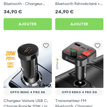
Bluetooth - Chargeur
Bluetooth Rétroéclairé +
Voiture USB C + USB -
Chargeur Voiture USB C
34,90
€
24,90
€
Swissten
et USB - XO
AJOUTER
AJOUTER
OPPO RENO 4 PRO 5G
OPPO RENO 4 PRO 5G
Chargeur Voiture USB C,
Transmetteur FM
Charge Rapide 20W, LinQ
Bluetooth, Chargeur