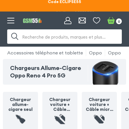
Lunettes d'éclipse OFFERTES
Code ECLIPSE55
0
Lunettes d'éclipse OFFERTES
Recherche de produits, marques et plus…
Code ECLIPSE55
Accessoires téléphone et tablette
Oppo
Oppo Ren
Chargeurs Allume-Cigare
Oppo Reno 4 Pro 5G
Chargeur
Chargeur
Chargeur
allume-
voiture +
voiture +
cigare seul
Câble
Câble micro
C
Lightning
USB