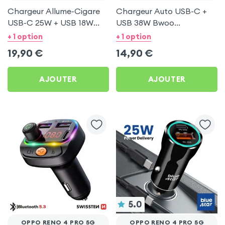
Chargeur Allume-Cigare
Chargeur Auto USB-C +
USB-C 25W + USB 18W
USB 38W Bwoo
Bwoo pour Oppo Reno 4
Transparent pour Oppo
+ 1 option
+ 1 option
Pro 5G
Reno 4 Pro 5G
19,90
€
14,90
€
AJOUTER
AJOUTER
5.0
OPPO RENO 4 PRO 5G
OPPO RENO 4 PRO 5G