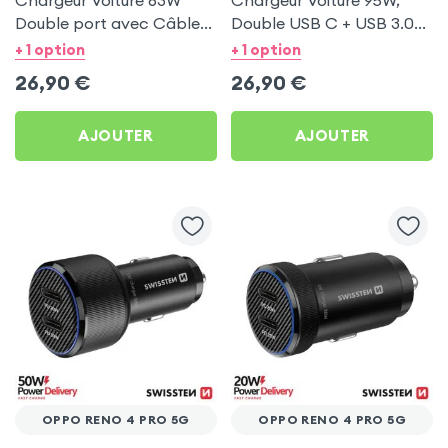
Chargeur Voiture 63W
Chargeur Voiture 95W,
Double port avec Câble
Double USB C + USB 3.0
USB C 1m pour Oppo
pour Oppo Reno 4 Pro 5G
+ 1 option
+ 1 option
Reno 4 Pro 5G
26,90
€
26,90
€
AJOUTER
AJOUTER
OPPO RENO 4 PRO 5G
OPPO RENO 4 PRO 5G