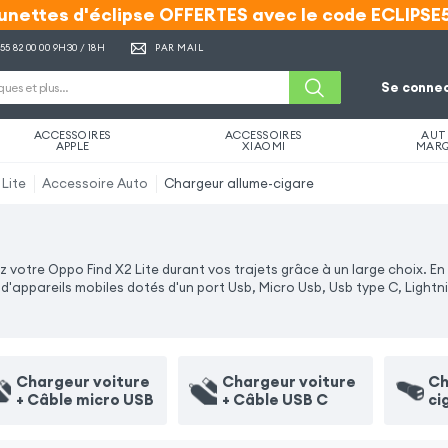
unettes d'éclipse OFFERTES avec le code ECLIPSE
unettes d'éclipse OFFERTES avec le code ECLIPSE
 55 82 00 00
9H30 / 18H
PAR MAIL
Se connec
ACCESSOIRES
ACCESSOIRES
AUT
APPLE
XIAOMI
MAR
 Lite
Accessoire Auto
Chargeur allume-cigare
otre Oppo Find X2 Lite durant vos trajets grâce à un large choix. En 
appareils mobiles dotés d'un port Usb, Micro Usb, Usb type C, Lightn
Chargeur voiture
Chargeur voiture
Ch
+ Câble micro USB
+ Câble USB C
ci