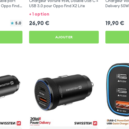
ble port
Chargeur Voiture 95W, Double USB C +
Chargeur Vo
 Oppo Find
USB 3.0 pour Oppo Find X2 Lite
Delivery 50W
Find X2 Lite
+ 1 option
26,90
€
19,90
€
5.0
AJOUTER