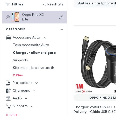
Autres smartphone de
Filtres
70
Résultats
Oppo Find X2
Lite
CATÉGORIE
Accessoire Auto
Tous Accessoire Auto
Chargeur allume-cigare
Supports
Kits-main-libre bluetooth
2
Plus
Protections
Chargeurs
OPPO FIND X2 L
Audio
Supports
Chargeur voiture 2x USB
Delivery + Câble USB C 6
10
Plus