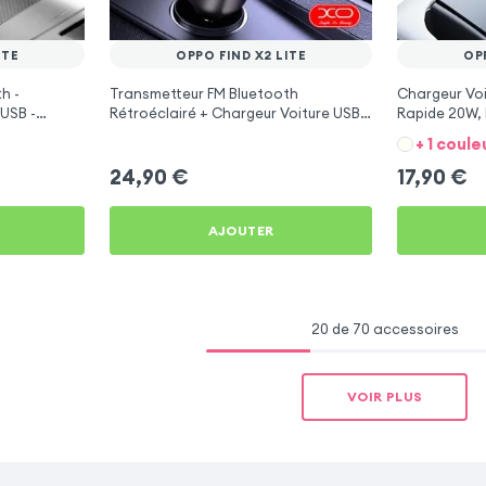
ITE
OPPO FIND X2 LITE
OP
h -
Transmetteur FM Bluetooth
Chargeur Voi
USB -
Rétroéclairé + Chargeur Voiture USB
Rapide 20W, 
C et USB - XO
Find X2 Lite
+ 1 coule
24,90
€
17,90
€
AJOUTER
20 de 70 accessoires
VOIR PLUS