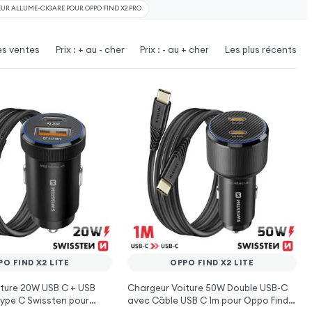
R ALLUME-CIGARE POUR OPPO FIND X2 PRO
es ventes
Prix : + au - cher
Prix : - au + cher
Les plus récents
PO FIND X2 LITE
OPPO FIND X2 LITE
ture 20W USB C + USB
Chargeur Voiture 50W Double USB-C
ype C Swissten pour
avec Câble USB C 1m pour Oppo Find