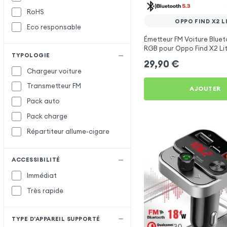
RoHS
Satechi
OPPO FIND X2 L
Eco responsable
Setty
Émetteur FM Voiture Bluet
X-Level
X
RGB pour Oppo Find X2 Li
TYPOLOGIE
XO
29,90
€
Chargeur voiture
Transmetteur FM
AJOUTER
Pack auto
Pack charge
Répartiteur allume-cigare
ACCESSIBILITÉ
Immédiat
Très rapide
TYPE D'APPAREIL SUPPORTÉ