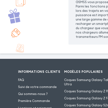
GSM55 vous propose u
Parmi les fonctions 
lors des trajets en v
puissance est import
une large gamme de c
recharger un smartph
du chargeur que vous
nos chargeurs allume
transmetteurs FM son
INFORMATIONS CLIENTS
MODÈLES POPULAIRES
FAQ
Coques Samsung Galaxy Tab
Ultra
Suivi de votre commande
Coques Samsung Galaxy Z Fl
Qui sommes-nous ?
Coques Samsung Galaxy Z F
Première Commande
Coques Samsung Galaxy S2