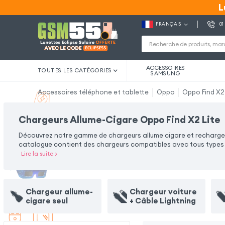
L
L
FRANÇAIS
01
ACCESSOIRES
TOUTES LES CATÉGORIES
SAMSUNG
Accessoires téléphone et tablette
Oppo
Oppo Find X2
Chargeurs Allume-Cigare Oppo Find X2 Lite
Découvrez notre gamme de chargeurs allume cigare et rechargez v
catalogue contient des chargeurs compatibles avec tous types d'
Lire la suite
>
Chargeur allume-
Chargeur voiture
cigare seul
+ Câble Lightning