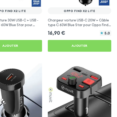
PO FIND X2 LITE
OPPO FIND X2 LITE
ture 30W USB-C + USB -
Chargeur voiture USB-C 20W + Câble
 60W Blue Star pour
type C 60W Blue Star pour Oppo Find
 Lite
X2 Lite
16,90
€
5.0
AJOUTER
AJOUTER