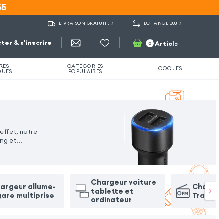
55
55
LIVRAISON GRATUITE
ECHANGE 30J
ter & s'inscrire
Article
0
RES
CATÉGORIES
COQUES
QUES
POPULAIRES
effet, notre
ing et
...
Chargeur voiture
argeur allume-
Charge
tablette et
gare multiprise
Transm
ordinateur