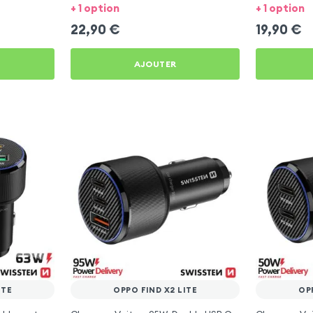
Oppo Find X2 Lite
Oppo Find X2
+ 1 option
+ 1 option
22,90
€
19,90
€
AJOUTER
ITE
OPPO FIND X2 LITE
OP