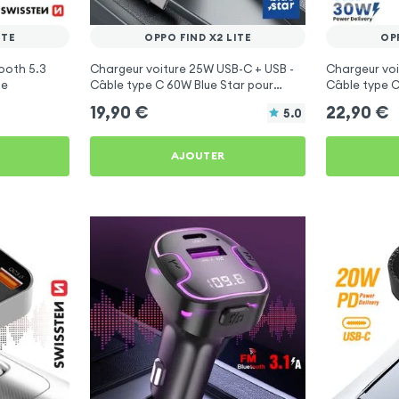
ITE
OPPO FIND X2 LITE
OP
ooth 5.3
Chargeur voiture 25W USB-C + USB -
Chargeur voi
te
Câble type C 60W Blue Star pour
Câble type C
Oppo Find X2 Lite
Oppo Find X2
19,90
€
22,90
€
5.0
AJOUTER