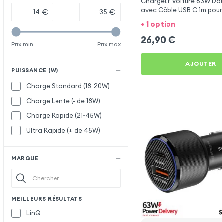
Chargeur Voiture 63W Dou
avec Câble USB C 1m pour
€
€
X2 Lite
+ 1 option
26,90
€
Prix min
Prix max
AJOUTER
PUISSANCE (W)
Charge Standard (18~20W)
Charge Lente (- de 18W)
Charge Rapide (21~45W)
Ultra Rapide (+ de 45W)
MARQUE
MEILLEURS RÉSULTATS
LinQ