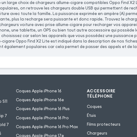
n large choix de chargeurs allume-cigare compatibles Oppo Find X2 L
populaires, on retrouve les chargeurs double USB qui permettent de rec
oiture avec toute la famille. La puissance exprimée en ampère (A) permet
ante, plus la recharge sera puissante et donc rapide. Trouvez le char
hargeurs voiture avec prise allume-cigare pour recharger vos appareils
one, une tablette, un GPS ou bien tout autre accessoire qui possède 
 choisissez car selon les appareils que vous possédez une puissance p
-cigare Oppo Find X2 Lite est indiqué dans la description de nos fiche
t également populaires car cela permet de passer des appels et de la m
Coques Apple iPhone 16
ACCESSOIRE
TÉLÉPHONE
Coques Apple iPhone 16e
 S11
Coques
Coques Apple iPhone 16 Plus
Étuis
ip 7
Coques Apple iPhone 16 Pro
Films protecteurs
old 7
Coques Apple iPhone 16 Pro Max
Chargeurs
6
Coques Apple iPhone 17e