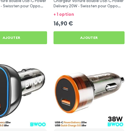
iture double USB-C Power
Chargeur Voiture double USB-C Power
 - Swissten pour Oppo
Delivery 20W - Swissten pour Oppo
Find X2 Lite
+ 1 option
16,90
€
AJOUTER
AJOUTER