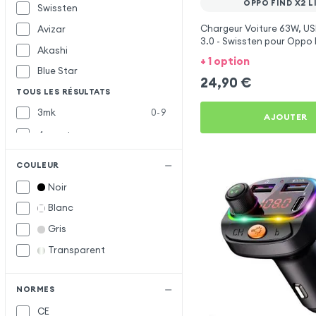
OPPO FIND X2 L
Swissten
Chargeur Voiture 63W, US
Avizar
3.0 - Swissten pour Oppo 
Akashi
+ 1 option
Blue Star
24,90
€
TOUS LES RÉSULTATS
3mk
0-9
AJOUTER
4smarts
Baseus
B
COULEUR
Belkin
Noir
Bwoo
Blanc
Forcell
F
Gris
Forever
Transparent
Inkax
I
Muvit
M
NORMES
CE
Samsung
S