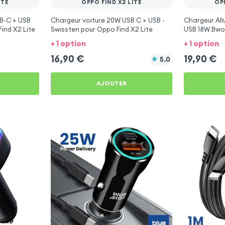
ITE
OPPO FIND X2 LITE
OP
B-C + USB
Chargeur voiture 20W USB C + USB -
Chargeur Al
Find X2 Lite
Swissten pour Oppo Find X2 Lite
USB 18W Bwoo
+ 1 option
+ 1 option
16,90
€
19,90
€
5.0
AJOUTER