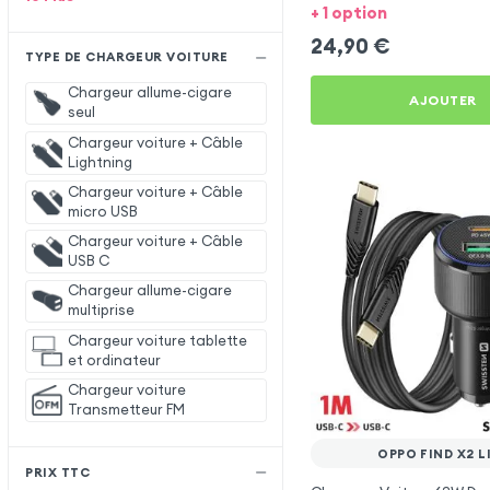
Oppo Find X2 Lite
+ 1 option
24,90
€
TYPE DE CHARGEUR VOITURE
Chargeur allume-cigare
AJOUTER
seul
Chargeur voiture + Câble
Lightning
Chargeur voiture + Câble
micro USB
Chargeur voiture + Câble
USB C
Chargeur allume-cigare
multiprise
Chargeur voiture tablette
et ordinateur
Chargeur voiture
Transmetteur FM
OPPO FIND X2 L
PRIX TTC