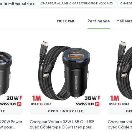
 la même série :
CHARGEUR ALLUME-CIGARE POUR OPPO FIND X2 NEO
CHARGEU
Pertinence
Meilleur
TRIER PAR
:
ITE
OPPO FIND X2 LITE
OP
 C 20W Power
Chargeur Voiture 38W USB C + USB
Chargeur voi
0W pour
avec Câble type C Swissten pour
avec Câble t