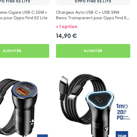
PO FIND X2 LITE
OPPO FIND X2 LITE
lume-Cigare USB-C 25W +
Chargeur Auto USB-C + USB 38W
 pour Oppo Find X2 Lite
Bwoo Transparent pour Oppo Find X2
Lite
+ 1 option
14,90
€
AJOUTER
AJOUTER