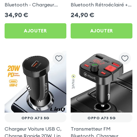
Bluetooth - Chargeur
Bluetooth Rétroéclairé +
Voiture USB C + USB -
Chargeur Voiture USB C
34,90
€
24,90
€
Swissten
et USB - XO
AJOUTER
AJOUTER
OPPO A73 5G
OPPO A73 5G
Chargeur Voiture USB C,
Transmetteur FM
Charge Rapide 20W, LinQ
Bluetooth, Chargeur