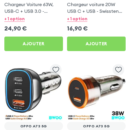
Chargeur Voiture 63W,
Chargeur voiture 20W
USB-C + USB 3.0 -
USB C + USB - Swissten
Swissten pour Oppo A73
pour Oppo A73 5G
+ 1 option
+ 1 option
5G
24,90
€
16,90
€
AJOUTER
AJOUTER
OPPO A73 5G
OPPO A73 5G