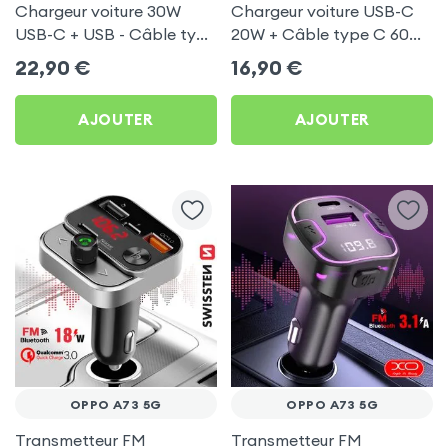
Chargeur voiture 30W
Chargeur voiture USB-C
USB-C + USB - Câble type
20W + Câble type C 60W
C 60W Blue Star pour
Blue Star pour Oppo A73
22,90
€
16,90
€
Oppo A73 5G
5G
AJOUTER
AJOUTER
OPPO A73 5G
OPPO A73 5G
Transmetteur FM
Transmetteur FM