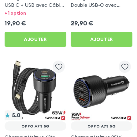
USB C + USB avec Câble
Double USB-C avec
type C Swissten pour
Câble USB C 1m pour
+ 1 option
Oppo A73 5G
Oppo A73 5G
19,90
€
29,90
€
AJOUTER
AJOUTER
5.0
OPPO A73 5G
OPPO A73 5G