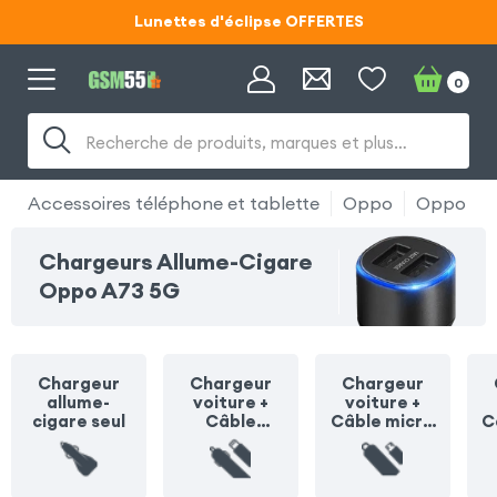
Lunettes d'éclipse OFFERTES
Code ECLIPSE55
0
Lunettes d'éclipse OFFERTES
Recherche de produits, marques et plus…
Code ECLIPSE55
Accessoires téléphone et tablette
Oppo
Oppo A7
Chargeurs Allume-Cigare
Oppo A73 5G
Chargeur
Chargeur
Chargeur
allume-
voiture +
voiture +
cigare seul
Câble
Câble micro
C
Lightning
USB