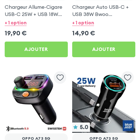
Chargeur Allume-Cigare
Chargeur Auto USB-C +
USB-C 25W + USB 18W
USB 38W Bwoo
Bwoo pour Oppo A73 5G
Transparent pour Oppo
+ 1 option
+ 1 option
A73 5G
19,90
€
14,90
€
AJOUTER
AJOUTER
5.0
OPPO A73 5G
OPPO A73 5G