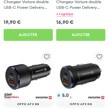
Chargeur Voiture double
Chargeur Voiture double
USB-C Power Delivery
USB-C Power Delivery
50W - Swissten pour
20W - Swissten pour
+ 1 option
Oppo A73 5G
Oppo A73 5G
19,90
€
16,90
€
AJOUTER
AJOUTER
5.0
OPPO A73 5G
OPPO A73 5G