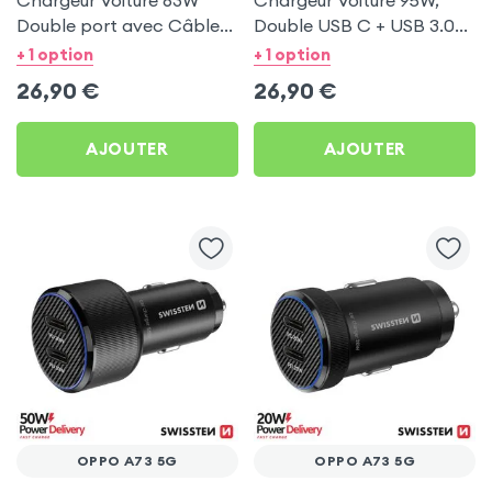
Chargeur Voiture 63W
Chargeur Voiture 95W,
Double port avec Câble
Double USB C + USB 3.0
USB C 1m pour Oppo A73
pour Oppo A73 5G
+ 1 option
+ 1 option
5G
26,90
€
26,90
€
AJOUTER
AJOUTER
OPPO A73 5G
OPPO A73 5G