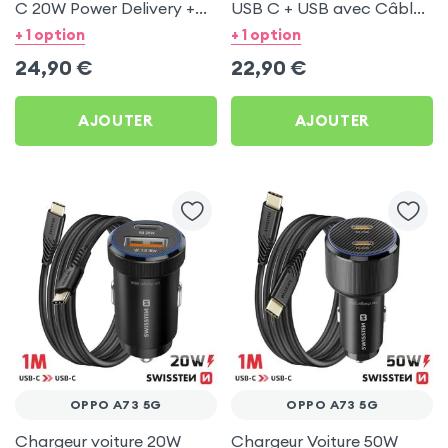
C 20W Power Delivery +
USB C + USB avec Câble
Câble USB C 60W pour
type C Swissten pour
+ 1 option
+ 1 option
Oppo A73 5G
Oppo A73 5G
24,90
€
22,90
€
AJOUTER
AJOUTER
OPPO A73 5G
OPPO A73 5G
Chargeur voiture 20W
Chargeur Voiture 50W