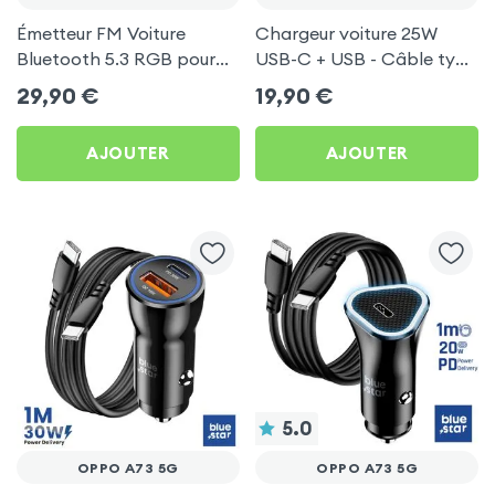
Émetteur FM Voiture
Chargeur voiture 25W
Bluetooth 5.3 RGB pour
USB-C + USB - Câble type
Oppo A73 5G
C 60W Blue Star pour
29,90
€
19,90
€
Oppo A73 5G
AJOUTER
AJOUTER
5.0
OPPO A73 5G
OPPO A73 5G