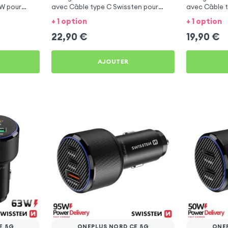
0W pour
avec Câble type C Swissten pour
avec Câble t
OnePlus Nord CE 5G
OnePlus Nor
+ 1 option
+ 1 option
22,90
€
19,90
€
AJOUTER
E 5G
ONEPLUS NORD CE 5G
ONE