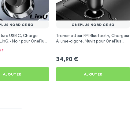
PLUS NORD CE 5G
ONEPLUS NORD CE 5G
ture USB C, Charge
Transmetteur FM Bluetooth, Chargeur
LinQ - Noir pour OnePlus
Allume-cigare, Muvit pour OnePlus
Nord CE 5G
ur
34,90
€
AJOUTER
AJOUTER