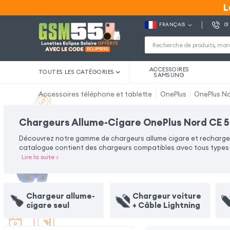
L
L
FRANÇAIS
01
ACCESSOIRES
TOUTES LES CATÉGORIES
SAMSUNG
Accessoires téléphone et tablette
OnePlus
OnePlus N
Chargeurs Allume-Cigare OnePlus Nord CE 
Découvrez notre gamme de chargeurs allume cigare et rechargez 
catalogue contient des chargeurs compatibles avec tous types d'
Lire la suite
>
Chargeur allume-
Chargeur voiture
cigare seul
+ Câble Lightning