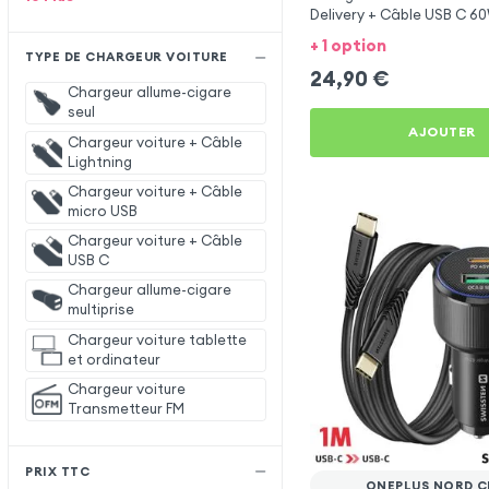
Delivery + Câble USB C 6
OnePlus Nord CE 5G
+ 1 option
TYPE DE CHARGEUR VOITURE
24,90
€
Chargeur allume-cigare
seul
AJOUTER
Chargeur voiture + Câble
Lightning
Chargeur voiture + Câble
micro USB
Chargeur voiture + Câble
USB C
Chargeur allume-cigare
multiprise
Chargeur voiture tablette
et ordinateur
Chargeur voiture
Transmetteur FM
PRIX TTC
ONEPLUS NORD C