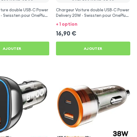
iture double USB-C Power
Chargeur Voiture double USB-C Power
 - Swissten pour OnePlus
Delivery 20W - Swissten pour OnePlus
Nord CE 5G
+ 1 option
16,90
€
AJOUTER
AJOUTER