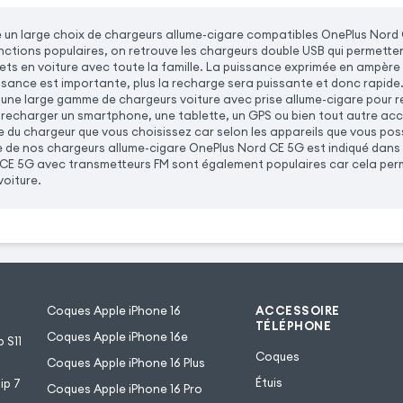
un large choix de chargeurs allume-cigare compatibles OnePlus Nord
onctions populaires, on retrouve les chargeurs double USB qui permette
jets en voiture avec toute la famille. La puissance exprimée en ampère 
issance est importante, plus la recharge sera puissante et donc rapide
ne large gamme de chargeurs voiture avec prise allume-cigare pour rec
 recharger un smartphone, une tablette, un GPS ou bien tout autre ac
e du chargeur que vous choisissez car selon les appareils que vous po
e de nos chargeurs allume-cigare OnePlus Nord CE 5G est indiqué dans l
CE 5G avec transmetteurs FM sont également populaires car cela perm
voiture.
Coques Apple iPhone 16
ACCESSOIRE
TÉLÉPHONE
Coques Apple iPhone 16e
 S11
Coques
Coques Apple iPhone 16 Plus
Étuis
ip 7
Coques Apple iPhone 16 Pro