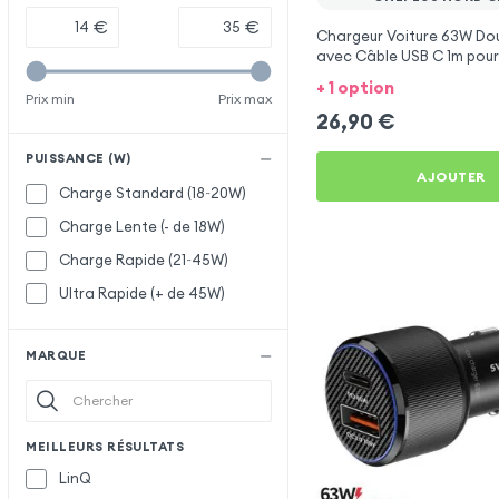
€
€
Chargeur Voiture 63W Dou
avec Câble USB C 1m pour
Nord CE 5G
+ 1 option
Prix min
Prix max
26,90
€
PUISSANCE (W)
AJOUTER
Charge Standard (18~20W)
Charge Lente (- de 18W)
Charge Rapide (21~45W)
Ultra Rapide (+ de 45W)
MARQUE
MEILLEURS RÉSULTATS
LinQ