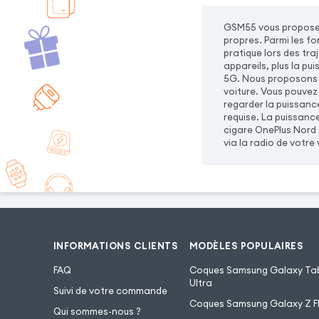
GSM55 vous propose 
propres. Parmi les f
pratique lors des tra
appareils, plus la pu
5G. Nous proposons u
voiture. Vous pouvez
regarder la puissanc
requise. La puissanc
cigare OnePlus Nord 
via la radio de votre 
INFORMATIONS CLIENTS
MODÈLES POPULAIRES
FAQ
Coques Samsung Galaxy Tab
Ultra
Suivi de votre commande
Coques Samsung Galaxy Z Fl
Qui sommes-nous ?