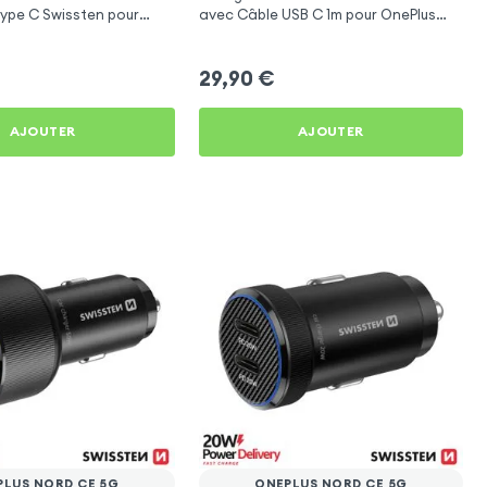
ype C Swissten pour
avec Câble USB C 1m pour OnePlus
d CE 5G
Nord CE 5G
29,90
€
AJOUTER
AJOUTER
PLUS NORD CE 5G
ONEPLUS NORD CE 5G