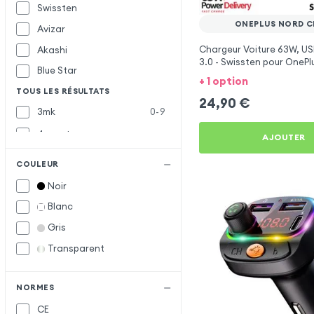
Swissten
ONEPLUS NORD C
Avizar
Chargeur Voiture 63W, US
Akashi
3.0 - Swissten pour OnePl
Blue Star
5G
+ 1 option
TOUS LES RÉSULTATS
24,90
€
3mk
0-9
4smarts
AJOUTER
Baseus
B
COULEUR
Belkin
Noir
Bwoo
Blanc
Forcell
F
Gris
Forever
Transparent
Inkax
I
Muvit
M
NORMES
CE
Samsung
S