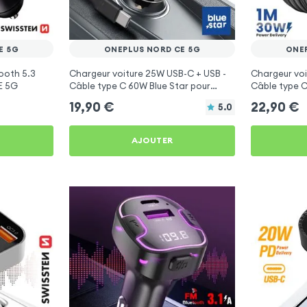
E 5G
ONEPLUS NORD CE 5G
ONE
ooth 5.3
Chargeur voiture 25W USB-C + USB -
Chargeur voi
E 5G
Câble type C 60W Blue Star pour
Câble type C
OnePlus Nord CE 5G
OnePlus Nor
19,90
€
22,90
€
5.0
AJOUTER