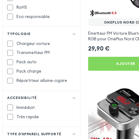
RoHS
Satechi
Eco responsable
Setty
ONEPLUS NORD C
X-Level
X
Émetteur FM Voiture Bluet
TYPOLOGIE
XO
RGB pour OnePlus Nord C
Chargeur voiture
29,90
€
Transmetteur FM
Pack auto
AJOUTER
Pack charge
Répartiteur allume-cigare
ACCESSIBILITÉ
Immédiat
Très rapide
TYPE D'APPAREIL SUPPORTÉ