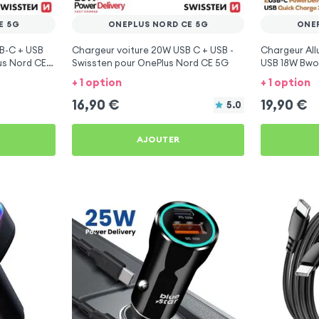
E 5G
ONEPLUS NORD CE 5G
ONE
B-C + USB
Chargeur voiture 20W USB C + USB -
Chargeur Al
us Nord CE
Swissten pour OnePlus Nord CE 5G
USB 18W Bwo
5G
+ 1 option
+ 1 option
16,90
€
19,90
€
5.0
AJOUTER