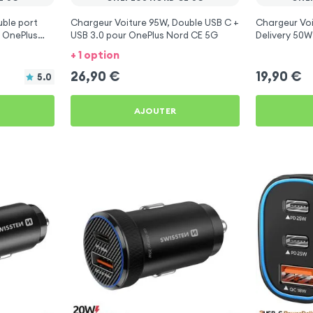
ble port
Chargeur Voiture 95W, Double USB C +
Chargeur Vo
 OnePlus
USB 3.0 pour OnePlus Nord CE 5G
Delivery 50W
Nord CE 5G
+ 1 option
26,90
€
19,90
€
5.0
AJOUTER