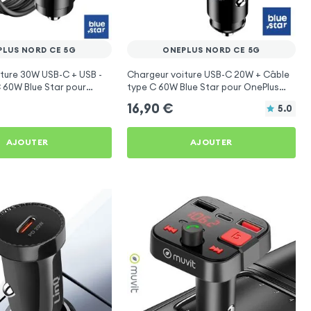
PLUS NORD CE 5G
ONEPLUS NORD CE 5G
ture 30W USB-C + USB -
Chargeur voiture USB-C 20W + Câble
 60W Blue Star pour
type C 60W Blue Star pour OnePlus
d CE 5G
Nord CE 5G
16,90
€
5.0
AJOUTER
AJOUTER