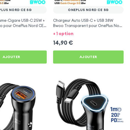
PLUS NORD CE 5G
ONEPLUS NORD CE 5G
lume-Cigare USB-C 25W +
Chargeur Auto USB-C + USB 38W
o pour OnePlus Nord CE
Bwoo Transparent pour OnePlus Nord
CE 5G
+ 1 option
14,90
€
AJOUTER
AJOUTER