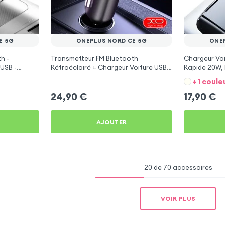
E 5G
ONEPLUS NORD CE 5G
ONE
h -
Transmetteur FM Bluetooth
Chargeur Voi
USB -
Rétroéclairé + Chargeur Voiture USB
Rapide 20W, 
C et USB - XO
Nord CE 5G
+ 1 coule
24,90
€
17,90
€
AJOUTER
20 de 70 accessoires
VOIR PLUS