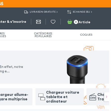
55
55
LIVRAISON GRATUITE
ECHANGE 30J
ter & s'inscrire
Article
0
RES
CATÉGORIES
COQUES
QUES
POPULAIRES
En effet, notre
ing e
...
Chargeur voiture
argeur allume-
Charge
tablette et
gare multiprise
Transm
ordinateur