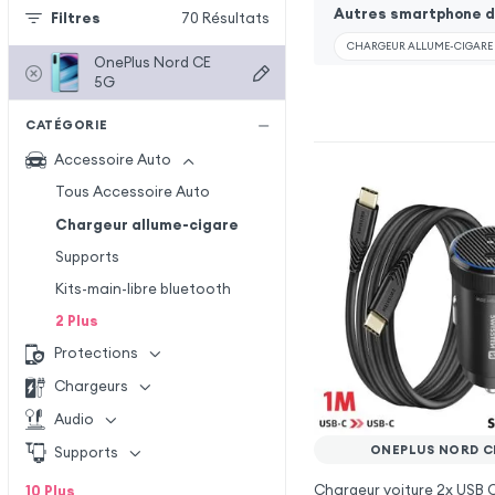
Autres smartphone de
Filtres
70
Résultats
CHARGEUR ALLUME-CIGARE P
OnePlus Nord CE
5G
CATÉGORIE
Accessoire Auto
Tous Accessoire Auto
Chargeur allume-cigare
Supports
Kits-main-libre bluetooth
2
Plus
Protections
Chargeurs
Audio
ONEPLUS NORD C
Supports
Chargeur voiture 2x USB
10
Plus