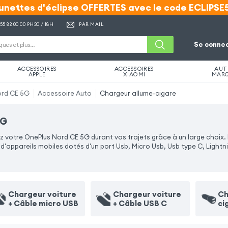
unettes d'éclipse OFFERTES avec le code ECLIPSE
unettes d'éclipse OFFERTES avec le code ECLIPSE
 55 82 00 00
9H30 / 18H
PAR MAIL
Se connec
ACCESSOIRES
ACCESSOIRES
AUT
APPLE
XIAOMI
MAR
ord CE 5G
Accessoire Auto
Chargeur allume-cigare
5G
votre OnePlus Nord CE 5G durant vos trajets grâce à un large choix. 
appareils mobiles dotés d'un port Usb, Micro Usb, Usb type C, Lightn
Chargeur voiture
Chargeur voiture
Ch
+ Câble micro USB
+ Câble USB C
ci