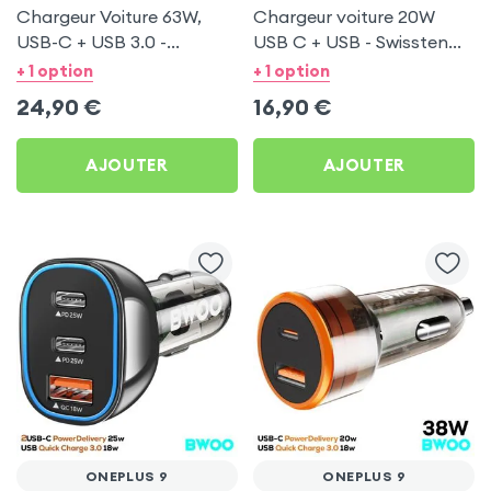
Chargeur Voiture 63W,
Chargeur voiture 20W
USB-C + USB 3.0 -
USB C + USB - Swissten
Swissten pour OnePlus 9
pour OnePlus 9
+ 1 option
+ 1 option
24,90
€
16,90
€
AJOUTER
AJOUTER
ONEPLUS 9
ONEPLUS 9