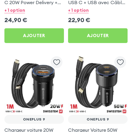
C 20W Power Delivery +
USB C + USB avec Câble
Câble USB C 60W pour
type C Swissten pour
+ 1 option
+ 1 option
OnePlus 9
OnePlus 9
24,90
€
22,90
€
AJOUTER
AJOUTER
ONEPLUS 9
ONEPLUS 9
Chargeur voiture 20W
Chargeur Voiture 50W