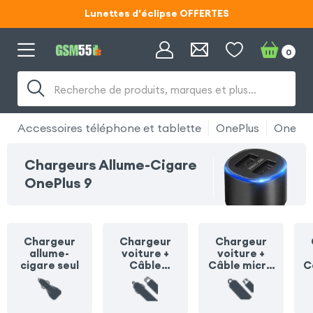
Lunettes d'éclipse OFFERTES
Code ECLIPSE55
0
Lunettes d'éclipse OFFERTES
Recherche de produits, marques et plus…
Code ECLIPSE55
Accessoires téléphone et tablette
OnePlus
OnePlu
Chargeurs Allume-Cigare
OnePlus 9
Chargeur
Chargeur
Chargeur
allume-
voiture +
voiture +
cigare seul
Câble
Câble micro
C
Lightning
USB