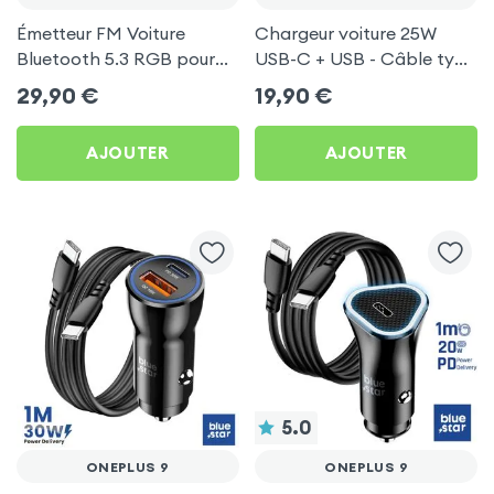
Émetteur FM Voiture
Chargeur voiture 25W
Bluetooth 5.3 RGB pour
USB-C + USB - Câble type
OnePlus 9
C 60W Blue Star pour
29,90
€
19,90
€
OnePlus 9
AJOUTER
AJOUTER
5.0
ONEPLUS 9
ONEPLUS 9