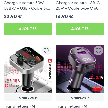
Chargeur voiture 30W
Chargeur voiture USB-C
USB-C + USB - Câble type
20W + Câble type C 60W
C 60W Blue Star pour
Blue Star pour OnePlus 9
22,90
€
16,90
€
OnePlus 9
AJOUTER
AJOUTER
ONEPLUS 9
ONEPLUS 9
Transmetteur FM
Transmetteur FM