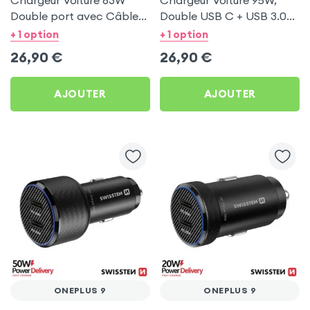
Chargeur Voiture 63W
Chargeur Voiture 95W,
Double port avec Câble
Double USB C + USB 3.0
USB C 1m pour OnePlus 9
pour OnePlus 9
+ 1 option
+ 1 option
26,90
€
26,90
€
AJOUTER
AJOUTER
ONEPLUS 9
ONEPLUS 9