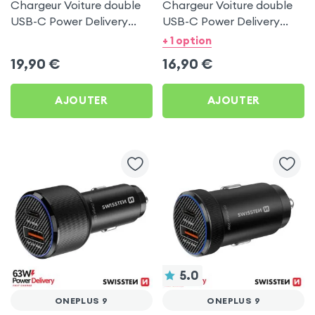
Chargeur Voiture double
Chargeur Voiture double
USB-C Power Delivery
USB-C Power Delivery
50W - Swissten pour
20W - Swissten pour
+ 1 option
OnePlus 9
OnePlus 9
19,90
€
16,90
€
AJOUTER
AJOUTER
5.0
ONEPLUS 9
ONEPLUS 9