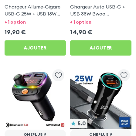
Chargeur Allume-Cigare
Chargeur Auto USB-C +
USB-C 25W + USB 18W
USB 38W Bwoo
Bwoo pour OnePlus 9
Transparent pour
+ 1 option
+ 1 option
OnePlus 9
19,90
€
14,90
€
AJOUTER
AJOUTER
5.0
ONEPLUS 9
ONEPLUS 9