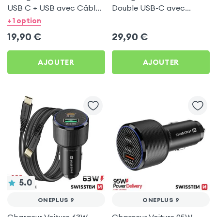
USB C + USB avec Câble
Double USB-C avec
type C Swissten pour
Câble USB C 1m pour
+ 1 option
OnePlus 9
OnePlus 9
19,90
€
29,90
€
AJOUTER
AJOUTER
5.0
ONEPLUS 9
ONEPLUS 9