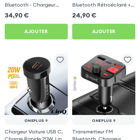
Bluetooth - Chargeur
Bluetooth Rétroéclairé +
Voiture USB C + USB -
Chargeur Voiture USB C
34,90
€
24,90
€
Swissten
et USB - XO
AJOUTER
AJOUTER
ONEPLUS 9
ONEPLUS 9
Chargeur Voiture USB C,
Transmetteur FM
Charge Rapide 20W, LinQ
Bluetooth, Chargeur