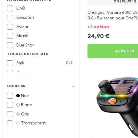
ONEPLUS 12
LinQ
Chargeur Voiture 63W, US
Swissten
3.0 - Swissten pour OnePlu
+ 1 option
Avizar
24,90
€
Akashi
Blue Star
AJOUTER
TOUS LES RÉSULTATS
3mk
0-9
4smarts
Baseus
B
COULEUR
Belkin
Noir
Bwoo
Blanc
Forcell
F
Gris
Forever
Transparent
Inkax
I