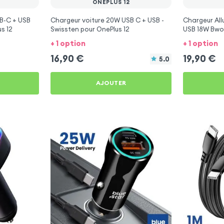
ONEPLUS 12
B-C + USB
Chargeur voiture 20W USB C + USB -
Chargeur Al
s 12
Swissten pour OnePlus 12
USB 18W Bwo
+ 1 option
+ 1 option
16,90
€
19,90
€
5.0
AJOUTER