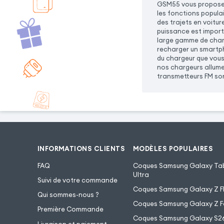
GSM55 vous propose u
les fonctions popula
des trajets en voitur
puissance est import
large gamme de charg
recharger un smartph
du chargeur que vous
nos chargeurs allume
transmetteurs FM son
INFORMATIONS CLIENTS
MODÈLES POPULAIRES
FAQ
Coques Samsung Galaxy Tab
Ultra
Suivi de votre commande
Coques Samsung Galaxy Z Fl
Qui sommes-nous ?
Coques Samsung Galaxy Z F
Première Commande
Coques Samsung Galaxy S2