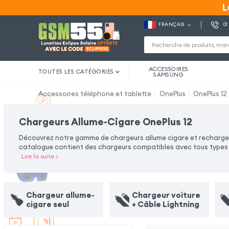
L
L
FRANÇAIS
01
ACCESSOIRES
TOUTES LES CATÉGORIES
SAMSUNG
Accessoires téléphone et tablette
OnePlus
OnePlus 12
Chargeurs Allume-Cigare OnePlus 12
Découvrez notre gamme de chargeurs allume cigare et rechargez v
catalogue contient des chargeurs compatibles avec tous types d'
Lire la suite
>
Chargeur allume-
Chargeur voiture
cigare seul
+ Câble Lightning