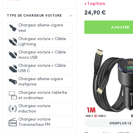
OnePlus 12
+ 1 option
24,90
€
TYPE DE CHARGEUR VOITURE
Chargeur allume-cigare
AJOUTER
seul
Chargeur voiture + Câble
Lightning
Chargeur voiture + Câble
micro USB
Chargeur voiture + Câble
USB C
Chargeur allume-cigare
multiprise
Chargeur voiture tablette
et ordinateur
Chargeur voiture
induction
Chargeur voiture
ONEPLUS 12
Transmetteur FM