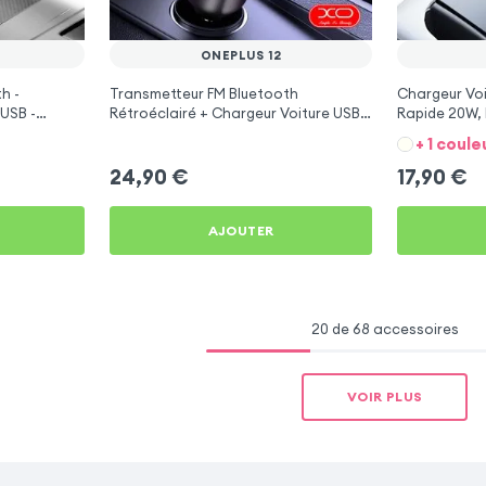
ONEPLUS 12
h -
Transmetteur FM Bluetooth
Chargeur Voi
USB -
Rétroéclairé + Chargeur Voiture USB
Rapide 20W, 
C et USB - XO
12
+ 1 coule
24,90
€
17,90
€
AJOUTER
20 de 68 accessoires
VOIR PLUS