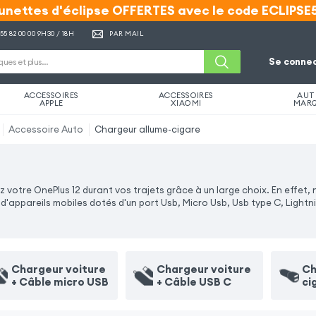
unettes d'éclipse OFFERTES avec le code ECLIPSE
unettes d'éclipse OFFERTES avec le code ECLIPSE
 55 82 00 00
9H30 / 18H
PAR MAIL
Se connec
ACCESSOIRES
ACCESSOIRES
AUT
APPLE
XIAOMI
MAR
Accessoire Auto
Chargeur allume-cigare
otre OnePlus 12 durant vos trajets grâce à un large choix. En effet, 
appareils mobiles dotés d'un port Usb, Micro Usb, Usb type C, Lightn
Chargeur voiture
Chargeur voiture
Ch
+ Câble micro USB
+ Câble USB C
ci