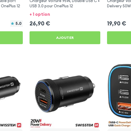
ble port
Chargeur Voiture 95W, Double USB C +
Chargeur Vo
 OnePlus 12
USB 3.0 pour OnePlus 12
Delivery 50W
12
+ 1 option
26,90
€
19,90
€
5.0
AJOUTER