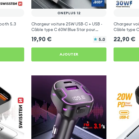
ONEPLUS 12
ooth 5.3
Chargeur voiture 25W USB-C + USB -
Chargeur voi
Câble type C 60W Blue Star pour
Câble type C
OnePlus 12
OnePlus 12
19,90
€
22,90
€
5.0
AJOUTER