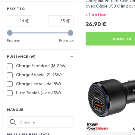
Chargeur Voiture 63W Dou
avec Câble USB C 1m pour
PRIX TTC
+ 1 option
€
€
26,90
€
AJOUTER
Prix min
Prix max
PUISSANCE (W)
Charge Standard (18~20W)
Charge Rapide (21~45W)
Charge Lente (- de 18W)
Ultra Rapide (+ de 45W)
MARQUE
MEILLEURS RÉSULTATS