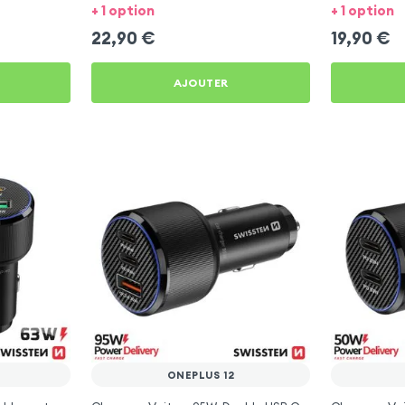
OnePlus 12
OnePlus 12
+ 1 option
+ 1 option
22,90
€
19,90
€
AJOUTER
ONEPLUS 12