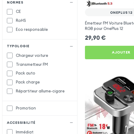
Muvit
M
NORMES
CE
Samsung
S
ONEPLUS 12
RoHS
Satechi
Émetteur FM Voiture Bluet
RGB pour OnePlus 12
Eco responsable
Setty
29,90
€
X-Level
X
TYPOLOGIE
XO
AJOUTER
Chargeur voiture
Transmetteur FM
Pack auto
Pack charge
Répartiteur allume-cigare
Promotion
ACCESSIBILITÉ
Immédiat