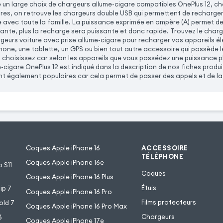
n large choix de chargeurs allume-cigare compatibles OnePlus 12, ch
ires, on retrouve les chargeurs double USB qui permettent de recharger
e avec toute la famille. La puissance exprimée en ampère (A) permet de d
ante, plus la recharge sera puissante et donc rapide. Trouvez le char
eurs voiture avec prise allume-cigare pour recharger vos appareils éle
one, une tablette, un GPS ou bien tout autre accessoire qui possède 
 choisissez car selon les appareils que vous possédez une puissance p
-cigare OnePlus 12 est indiqué dans la description de nos fiches produ
t également populaires car cela permet de passer des appels et de la m
Coques Apple iPhone 16
ACCESSOIRE
TÉLÉPHONE
Coques Apple iPhone 16e
 S11
Coques
Coques Apple iPhone 16 Plus
Étuis
ip 7
Coques Apple iPhone 16 Pro
Films protecteurs
old 7
Coques Apple iPhone 16 Pro Max
Chargeurs
6
Coques Apple iPhone 17e