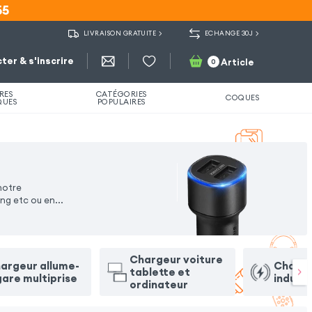
55
55
LIVRAISON GRATUITE
ECHANGE 30J
ter & s'inscrire
Article
0
RES
CATÉGORIES
COQUES
QUES
POPULAIRES
notre
ing etc ou en
...
Chargeur voiture
argeur allume-
Charge
tablette et
gare multiprise
induct
ordinateur