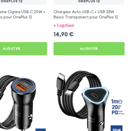
ONEPLUS 12
ONEPLUS 12
lume-Cigare USB-C 25W +
Chargeur Auto USB-C + USB 38W
o pour OnePlus 12
Bwoo Transparent pour OnePlus 12
+ 1 option
14,90
€
AJOUTER
AJOUTER