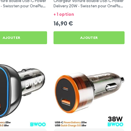
iture double USB-C Power
Chargeur Voiture double USB-C Power
 - Swissten pour OnePlus
Delivery 20W - Swissten pour OnePlus
12
+ 1 option
16,90
€
AJOUTER
AJOUTER