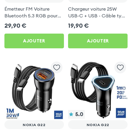
Émetteur FM Voiture
Chargeur voiture 25W
Bluetooth 5.3 RGB pour
USB-C + USB - Câble type
Nokia G22
C 60W Blue Star pour
29,90
€
19,90
€
Nokia G22
AJOUTER
AJOUTER
5.0
NOKIA G22
NOKIA G22