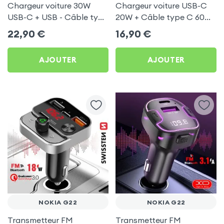
Chargeur voiture 30W
Chargeur voiture USB-C
USB-C + USB - Câble type
20W + Câble type C 60W
C 60W Blue Star pour
Blue Star pour Nokia G22
22,90
€
16,90
€
Nokia G22
AJOUTER
AJOUTER
NOKIA G22
NOKIA G22
Transmetteur FM
Transmetteur FM