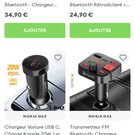
Bluetooth - Chargeur
Bluetooth Rétroéclairé +
Voiture USB C + USB -
Chargeur Voiture USB C
34,90
€
24,90
€
Swissten
et USB - XO
AJOUTER
AJOUTER
NOKIA G22
NOKIA G22
Chargeur Voiture USB C,
Transmetteur FM
Charge Rapide 20W, LinQ
Bluetooth, Chargeur