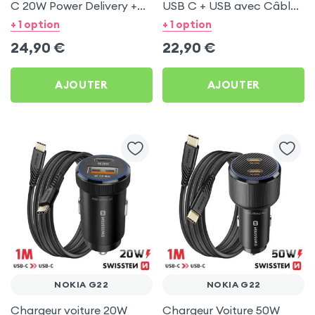
C 20W Power Delivery +
USB C + USB avec Câble
Câble USB C 60W pour
type C Swissten pour
+ 1 option
+ 1 option
Nokia G22
Nokia G22
24,90
€
22,90
€
AJOUTER
AJOUTER
NOKIA G22
NOKIA G22
Chargeur voiture 20W
Chargeur Voiture 50W