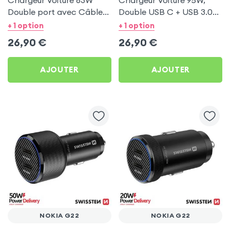
Chargeur Voiture 63W
Chargeur Voiture 95W,
Double port avec Câble
Double USB C + USB 3.0
USB C 1m pour Nokia G22
pour Nokia G22
+ 1 option
+ 1 option
26,90
€
26,90
€
AJOUTER
AJOUTER
NOKIA G22
NOKIA G22