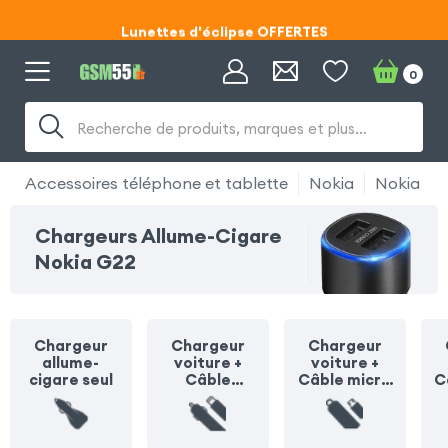
Lunettes d'éclipse OFFERTES
Code ECLIPSE55
0
Lunettes d'éclipse OFFERTES
Recherche de produits, marques et plus…
Code ECLIPSE55
Accessoires téléphone et tablette
Nokia
Nokia G2
Chargeurs Allume-Cigare
Nokia G22
Chargeur
Chargeur
Chargeur
allume-
voiture +
voiture +
cigare seul
Câble
Câble micro
C
Lightning
USB