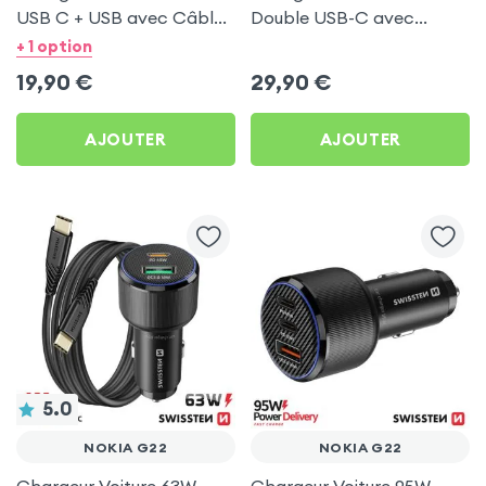
USB C + USB avec Câble
Double USB-C avec
type C Swissten pour
Câble USB C 1m pour
+ 1 option
Nokia G22
Nokia G22
19,90
€
29,90
€
AJOUTER
AJOUTER
5.0
NOKIA G22
NOKIA G22