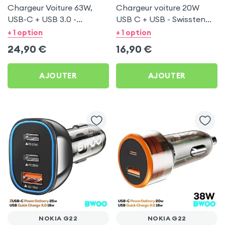
Chargeur Voiture 63W,
Chargeur voiture 20W
USB-C + USB 3.0 -
USB C + USB - Swissten
Swissten pour Nokia G22
pour Nokia G22
+ 1 option
+ 1 option
24,90
€
16,90
€
AJOUTER
AJOUTER
NOKIA G22
NOKIA G22