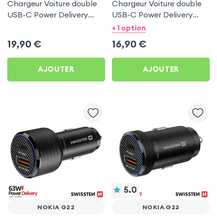
Chargeur Voiture double
Chargeur Voiture double
USB-C Power Delivery
USB-C Power Delivery
50W - Swissten pour
20W - Swissten pour
+ 1 option
Nokia G22
Nokia G22
19,90
€
16,90
€
AJOUTER
AJOUTER
5.0
NOKIA G22
NOKIA G22