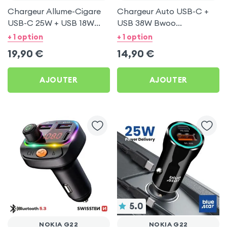
Chargeur Allume-Cigare
Chargeur Auto USB-C +
USB-C 25W + USB 18W
USB 38W Bwoo
Bwoo pour Nokia G22
Transparent pour Nokia
+ 1 option
+ 1 option
G22
19,90
€
14,90
€
AJOUTER
AJOUTER
5.0
NOKIA G22
NOKIA G22