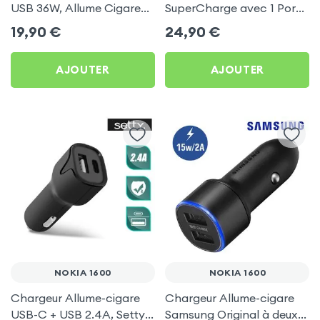
USB 36W, Allume Cigare
SuperCharge avec 1 Ports
avec Finition Carbone
USB et 1 Port USB-C - Noir
19,90
€
24,90
€
pour Nokia 1600
pour Nokia 1600
AJOUTER
AJOUTER
NOKIA 1600
NOKIA 1600
Chargeur Allume-cigare
Chargeur Allume-cigare
USB-C + USB 2.4A, Setty -
Samsung Original à deux