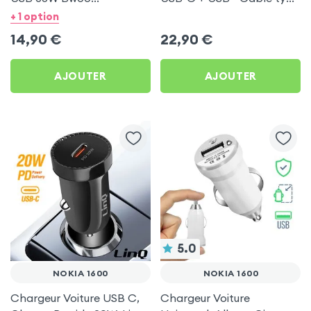
Transparent pour Nokia
C 60W Blue Star pour
+ 1 option
1600
Nokia 1600
14,90
€
22,90
€
AJOUTER
AJOUTER
5.0
NOKIA 1600
NOKIA 1600
Chargeur Voiture USB C,
Chargeur Voiture