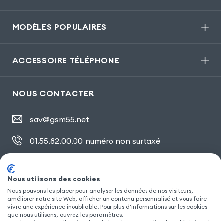
MODÈLES POPULAIRES
ACCESSOIRE TÉLÉPHONE
NOUS CONTACTER
sav@gsm55.net
01.55.82.00.00
numéro non surtaxé
30, bis rue Girard
,
93100 Montreuil
Nous utilisons des cookies
Nous pouvons les placer pour analyser les données de nos visiteurs,
SUIVEZ NOUS
améliorer notre site Web, afficher un contenu personnalisé et vous faire
vivre une expérience inoubliable. Pour plus d'informations sur les cookies
que nous utilisons, ouvrez les paramètres.