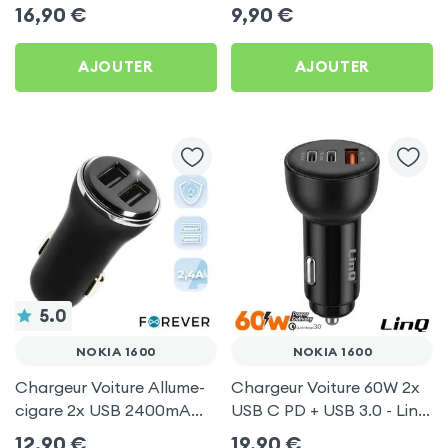
60cm
1600
16,90
€
9,90
€
AJOUTER
AJOUTER
5.0
NOKIA 1600
NOKIA 1600
Chargeur Voiture Allume-
Chargeur Voiture 60W 2x
cigare 2x USB 2400mA
USB C PD + USB 3.0 - LinQ
pour Nokia 1600
pour Nokia 1600
12,90
€
19,90
€