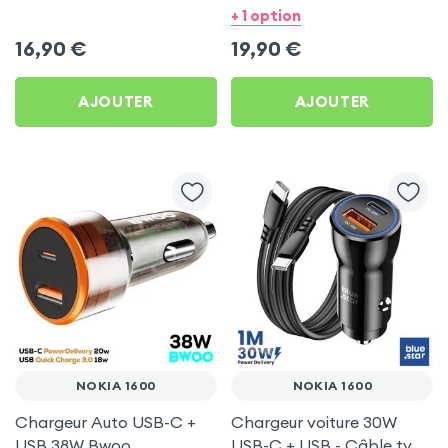
pour Nokia 1600
Bwoo pour Nokia 1600
+ 1 option
16,90
€
19,90
€
AJOUTER
AJOUTER
NOKIA 1600
NOKIA 1600
Chargeur Auto USB-C +
Chargeur voiture 30W
USB 38W Bwoo
USB-C + USB - Câble type