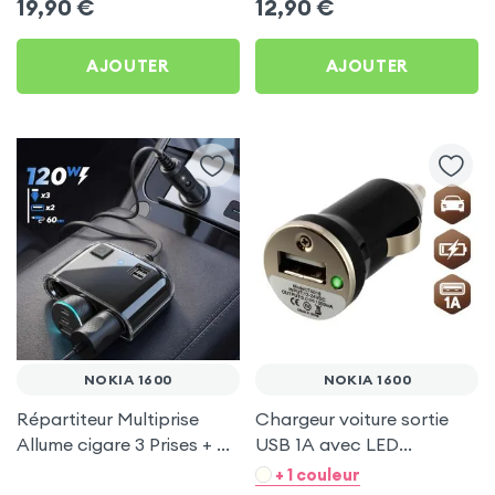
19,90
€
12,90
€
Type C by Baseus - Noir
Nokia 1600
pour Nokia 1600
AJOUTER
AJOUTER
NOKIA 1600
NOKIA 1600
Répartiteur Multiprise
Chargeur voiture sortie
Allume cigare 3 Prises + 2
USB 1A avec LED
USB avec câble rallonge
indicatrice pour Nokia
+ 1 couleur