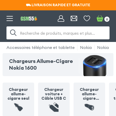
⛟ LIVRAISON RAPIDE ET GRATUITE
⛟ LIVRAISON RAPIDE ET GRATUITE
0
Recherche de produits, marques et plus…
Accessoires téléphone et tablette
Nokia
Nokia 16
Chargeurs Allume-Cigare
Nokia 1600
Chargeur
Chargeur
Chargeur
allume-
voiture +
allume-
cigare seul
Câble USB C
cigare
t
multiprise
o