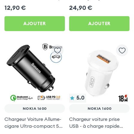
Noir pour Nokia 1600
ports USB, charge rapide
12,90
€
24,90
€
2A - Noir pour Nokia 1600
AJOUTER
AJOUTER
5.0
NOKIA 1600
NOKIA 1600
Chargeur Voiture Allume-
Chargeur voiture prise
cigare Ultra-compact 5A
USB - à charge rapide
avec port USB et USB
puissance 2A - XO pour