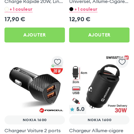
Charge Rapide 20W, LinQ
Universel, Allume-Cigare
- Noir pour Nokia 1600
Ultra Compact avec
+ 1 couleur
+ 1 couleur
Finition Métallisée - Blanc
17,90
€
12,90
€
AJOUTER
AJOUTER
5.0
NOKIA 1600
NOKIA 1600
Chargeur Voiture 2 ports
Chargeur Allume-cigare