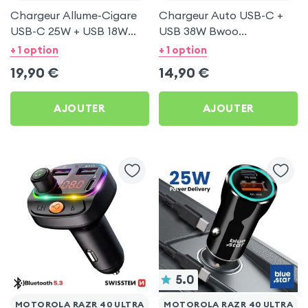
Chargeur Allume-Cigare
Chargeur Auto USB-C +
USB-C 25W + USB 18W
USB 38W Bwoo
Bwoo pour Motorola Razr
Transparent pour
+ 1 option
+ 1 option
40 Ultra
Motorola Razr 40 Ultra
19,90
€
14,90
€
AJOUTER
AJOUTER
5.0
MOTOROLA RAZR 40 ULTRA
MOTOROLA RAZR 40 ULTRA