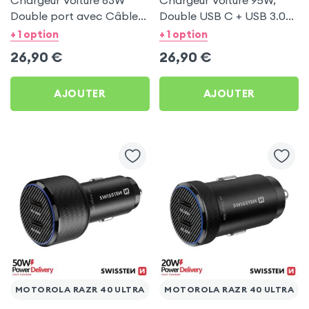
Chargeur Voiture 63W
Chargeur Voiture 95W,
Double port avec Câble
Double USB C + USB 3.0
USB C 1m pour Motorola
pour Motorola Razr 40
+ 1 option
+ 1 option
Razr 40 Ultra
Ultra
26,90
€
26,90
€
AJOUTER
AJOUTER
MOTOROLA RAZR 40 ULTRA
MOTOROLA RAZR 40 ULTRA