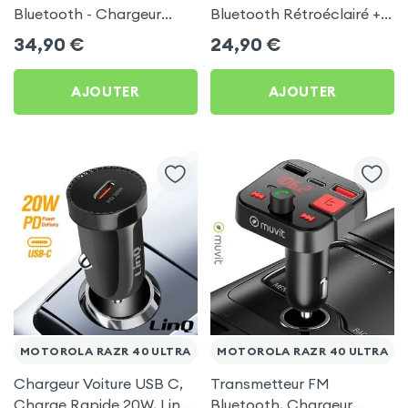
Bluetooth - Chargeur
Bluetooth Rétroéclairé +
Voiture USB C + USB -
Chargeur Voiture USB C
34,90
€
24,90
€
Swissten
et USB - XO
AJOUTER
AJOUTER
MOTOROLA RAZR 40 ULTRA
MOTOROLA RAZR 40 ULTRA
Chargeur Voiture USB C,
Transmetteur FM
Charge Rapide 20W, LinQ
Bluetooth, Chargeur