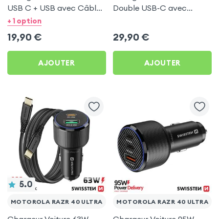
USB C + USB avec Câble
Double USB-C avec
type C Swissten pour
Câble USB C 1m pour
+ 1 option
Motorola Razr 40 Ultra
Motorola Razr 40 Ultra
19,90
€
29,90
€
AJOUTER
AJOUTER
5.0
MOTOROLA RAZR 40 ULTRA
MOTOROLA RAZR 40 ULTRA