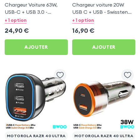
Chargeur Voiture 63W,
Chargeur voiture 20W
USB-C + USB 3.0 -
USB C + USB - Swissten
Swissten pour Motorola
pour Motorola Razr 40
+ 1 option
+ 1 option
Razr 40 Ultra
Ultra
24,90
€
16,90
€
AJOUTER
AJOUTER
MOTOROLA RAZR 40 ULTRA
MOTOROLA RAZR 40 ULTRA