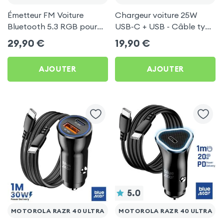
Émetteur FM Voiture
Chargeur voiture 25W
Bluetooth 5.3 RGB pour
USB-C + USB - Câble type
Motorola Razr 40 Ultra
C 60W Blue Star pour
29,90
€
19,90
€
Motorola Razr 40 Ultra
AJOUTER
AJOUTER
5.0
MOTOROLA RAZR 40 ULTRA
MOTOROLA RAZR 40 ULTRA