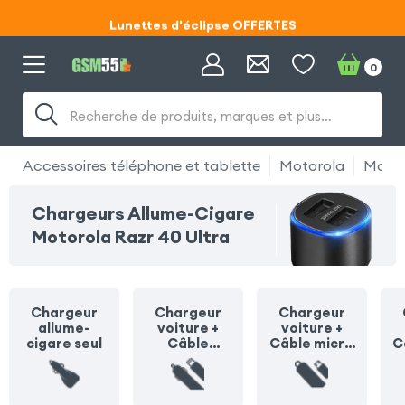
Lunettes d'éclipse OFFERTES
Code ECLIPSE55
0
Lunettes d'éclipse OFFERTES
Recherche de produits, marques et plus…
Code ECLIPSE55
Accessoires téléphone et tablette
Motorola
Motor
Chargeurs Allume-Cigare
Motorola Razr 40 Ultra
Chargeur
Chargeur
Chargeur
allume-
voiture +
voiture +
cigare seul
Câble
Câble micro
C
Lightning
USB