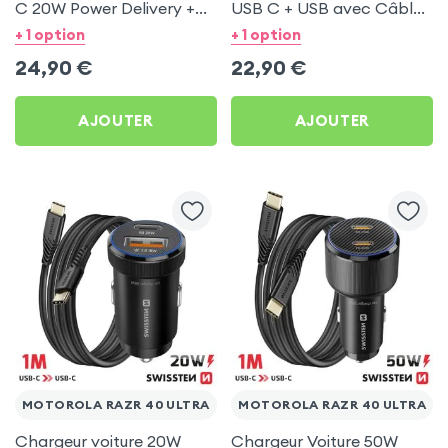
C 20W Power Delivery +
USB C + USB avec Câble
Câble USB C 60W pour
type C Swissten pour
+ 1 option
+ 1 option
Motorola Razr 40 Ultra
Motorola Razr 40 Ultra
24,90
€
22,90
€
AJOUTER
AJOUTER
MOTOROLA RAZR 40 ULTRA
MOTOROLA RAZR 40 ULTRA
Chargeur voiture 20W
Chargeur Voiture 50W