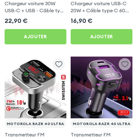
Chargeur voiture 30W
Chargeur voiture USB-C
USB-C + USB - Câble type
20W + Câble type C 60W
C 60W Blue Star pour
Blue Star pour Motorola
22,90
€
16,90
€
Motorola Razr 40 Ultra
Razr 40 Ultra
AJOUTER
AJOUTER
MOTOROLA RAZR 40 ULTRA
MOTOROLA RAZR 40 ULTRA
Transmetteur FM
Transmetteur FM