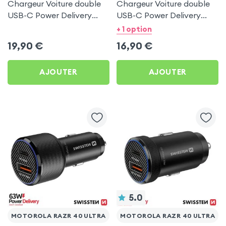
Chargeur Voiture double
Chargeur Voiture double
USB-C Power Delivery
USB-C Power Delivery
50W - Swissten pour
20W - Swissten pour
+ 1 option
Motorola Razr 40 Ultra
Motorola Razr 40 Ultra
19,90
€
16,90
€
AJOUTER
AJOUTER
5.0
MOTOROLA RAZR 40 ULTRA
MOTOROLA RAZR 40 ULTRA