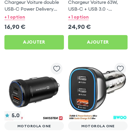
Chargeur Voiture double
Chargeur Voiture 63W,
USB-C Power Delivery
USB-C + USB 3.0 -
20W - Swissten pour
Swissten pour Motorola
+ 1 option
+ 1 option
Motorola One
One
16,90
€
24,90
€
AJOUTER
AJOUTER
5.0
MOTOROLA ONE
MOTOROLA ONE