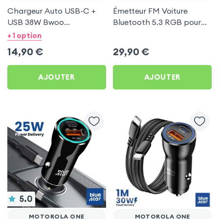
Chargeur Auto USB-C +
Émetteur FM Voiture
USB 38W Bwoo
Bluetooth 5.3 RGB pour
Transparent pour
Motorola One
+ 1 option
Motorola One
14,90
€
29,90
€
AJOUTER
AJOUTER
5.0
MOTOROLA ONE
MOTOROLA ONE