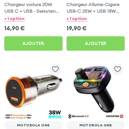
Chargeur voiture 20W
Chargeur Allume-Cigare
USB C + USB - Swissten
USB-C 25W + USB 18W
pour Motorola One
Bwoo pour Motorola One
+ 1 option
+ 1 option
16,90
€
19,90
€
AJOUTER
AJOUTER
MOTOROLA ONE
MOTOROLA ONE