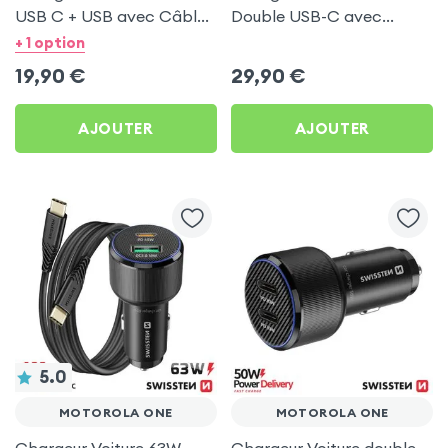
USB C + USB avec Câble
Double USB-C avec
type C Swissten pour
Câble USB C 1m pour
+ 1 option
Motorola One
Motorola One
19,90
€
29,90
€
AJOUTER
AJOUTER
5.0
MOTOROLA ONE
MOTOROLA ONE