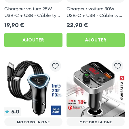
Chargeur voiture 25W
Chargeur voiture 30W
USB-C + USB - Câble type
USB-C + USB - Câble type
C 60W Blue Star pour
C 60W Blue Star pour
19,90
€
22,90
€
Motorola One
Motorola One
AJOUTER
AJOUTER
5.0
MOTOROLA ONE
MOTOROLA ONE