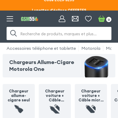
Lunettes d'éclipse OFFERTES
Code ECLIPSE55
0
Recherche de produits, marques et plus…
Accessoires téléphone et tablette
Motorola
Motor
Chargeurs Allume-Cigare
Motorola One
Chargeur
Chargeur
Chargeur
allume-
voiture +
voiture +
cigare seul
Câble
Câble micro
C
Lightning
USB