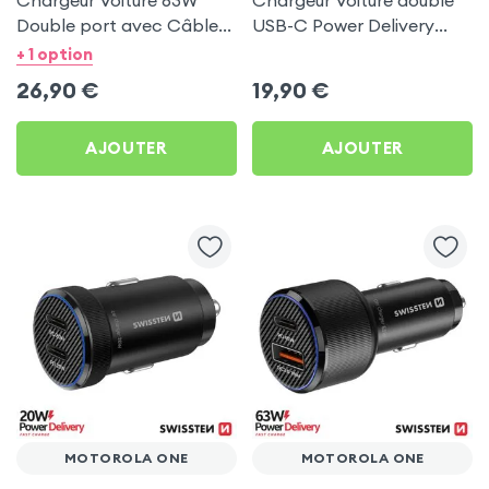
Chargeur Voiture 63W
Chargeur Voiture double
Double port avec Câble
USB-C Power Delivery
USB C 1m pour Motorola
50W - Swissten pour
+ 1 option
One
Motorola One
26,90
€
19,90
€
AJOUTER
AJOUTER
MOTOROLA ONE
MOTOROLA ONE