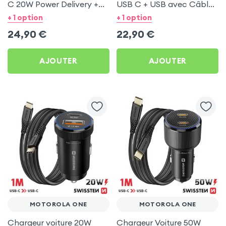
C 20W Power Delivery +
USB C + USB avec Câble
Câble USB C 60W pour
type C Swissten pour
+ 1 option
+ 1 option
Motorola One
Motorola One
24,90
€
22,90
€
AJOUTER
AJOUTER
MOTOROLA ONE
MOTOROLA ONE
Chargeur voiture 20W
Chargeur Voiture 50W