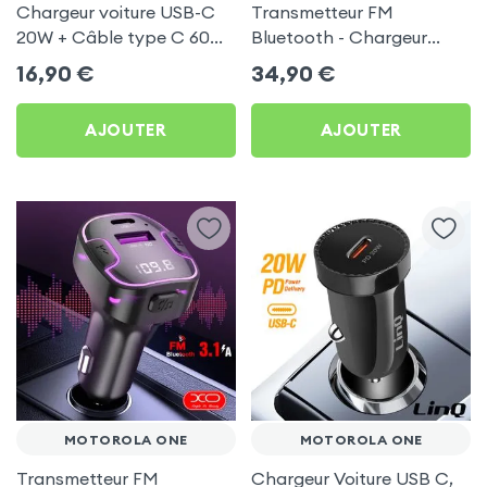
Chargeur voiture USB-C
Transmetteur FM
20W + Câble type C 60W
Bluetooth - Chargeur
Blue Star pour Motorola
Voiture USB C + USB -
16,90
€
34,90
€
One
Swissten
AJOUTER
AJOUTER
MOTOROLA ONE
MOTOROLA ONE
Transmetteur FM
Chargeur Voiture USB C,