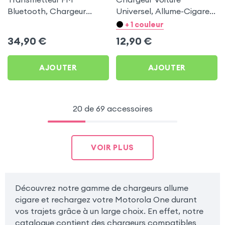
Bluetooth, Chargeur
Universel, Allume-Cigare
Allume-cigare, Muvit pour
Ultra Compact avec
+ 1 couleur
Motorola One
Finition Métallisée - Blanc
34,90
€
12,90
€
AJOUTER
AJOUTER
20 de 69 accessoires
VOIR PLUS
Découvrez notre gamme de chargeurs allume
cigare et rechargez votre Motorola One durant
vos trajets grâce à un large choix. En effet, notre
catalogue contient des chargeurs compatibles