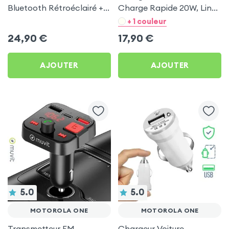
Bluetooth Rétroéclairé +
Charge Rapide 20W, LinQ
Chargeur Voiture USB C
- Noir pour Motorola One
+ 1 couleur
et USB - XO
24,90
€
17,90
€
AJOUTER
AJOUTER
5.0
5.0
MOTOROLA ONE
MOTOROLA ONE
Transmetteur FM
Chargeur Voiture