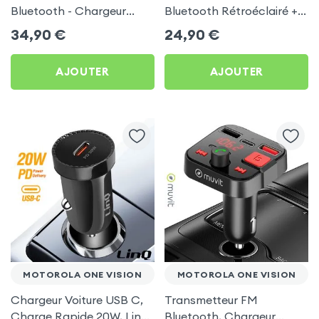
Bluetooth - Chargeur
Bluetooth Rétroéclairé +
Voiture USB C + USB -
Chargeur Voiture USB C
34,90
€
24,90
€
Swissten
et USB - XO
AJOUTER
AJOUTER
MOTOROLA ONE VISION
MOTOROLA ONE VISION
Chargeur Voiture USB C,
Transmetteur FM
Charge Rapide 20W, LinQ
Bluetooth, Chargeur