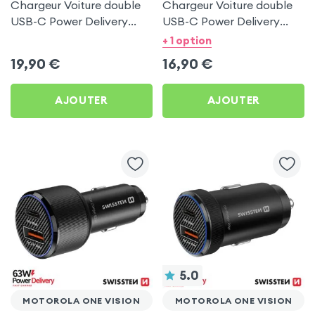
Chargeur Voiture double
Chargeur Voiture double
USB-C Power Delivery
USB-C Power Delivery
50W - Swissten pour
20W - Swissten pour
+ 1 option
Motorola One Vision
Motorola One Vision
19,90
€
16,90
€
AJOUTER
AJOUTER
5.0
MOTOROLA ONE VISION
MOTOROLA ONE VISION