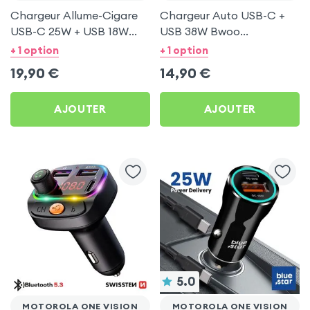
Chargeur Allume-Cigare
Chargeur Auto USB-C +
USB-C 25W + USB 18W
USB 38W Bwoo
Bwoo pour Motorola One
Transparent pour
+ 1 option
+ 1 option
Vision
Motorola One Vision
19,90
€
14,90
€
AJOUTER
AJOUTER
5.0
MOTOROLA ONE VISION
MOTOROLA ONE VISION