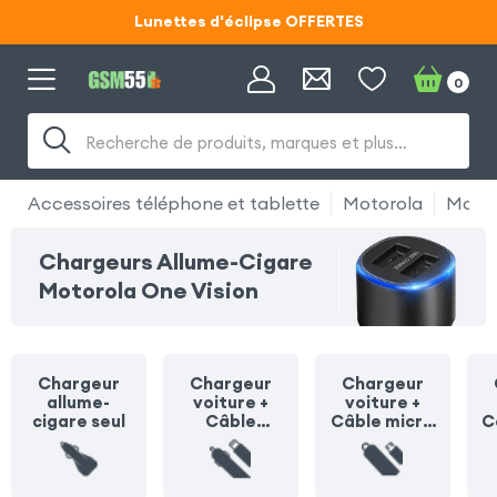
Lunettes d'éclipse OFFERTES
Code ECLIPSE55
0
Lunettes d'éclipse OFFERTES
Recherche de produits, marques et plus…
Code ECLIPSE55
Accessoires téléphone et tablette
Motorola
Motor
Chargeurs Allume-Cigare
Motorola One Vision
Chargeur
Chargeur
Chargeur
allume-
voiture +
voiture +
cigare seul
Câble
Câble micro
C
Lightning
USB