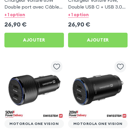
Chargeur Voiture 63W
Chargeur Voiture 95W,
Double port avec Câble
Double USB C + USB 3.0
USB C 1m pour Motorola
pour Motorola One Vision
+ 1 option
+ 1 option
One Vision
26,90
€
26,90
€
AJOUTER
AJOUTER
MOTOROLA ONE VISION
MOTOROLA ONE VISION