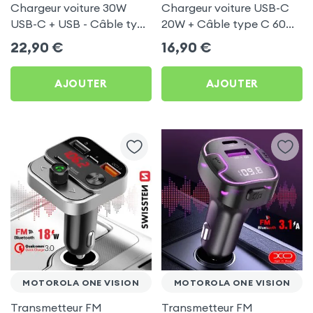
Chargeur voiture 30W
Chargeur voiture USB-C
USB-C + USB - Câble type
20W + Câble type C 60W
C 60W Blue Star pour
Blue Star pour Motorola
22,90
€
16,90
€
Motorola One Vision
One Vision
AJOUTER
AJOUTER
MOTOROLA ONE VISION
MOTOROLA ONE VISION
Transmetteur FM
Transmetteur FM