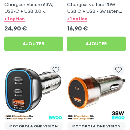
Chargeur Voiture 63W,
Chargeur voiture 20W
USB-C + USB 3.0 -
USB C + USB - Swissten
Swissten pour Motorola
pour Motorola One Vision
+ 1 option
+ 1 option
One Vision
24,90
€
16,90
€
AJOUTER
AJOUTER
MOTOROLA ONE VISION
MOTOROLA ONE VISION