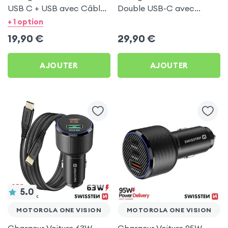
USB C + USB avec Câble
Double USB-C avec
type C Swissten pour
Câble USB C 1m pour
+ 1 option
Motorola One Vision
Motorola One Vision
19,90
€
29,90
€
AJOUTER
AJOUTER
5.0
MOTOROLA ONE VISION
MOTOROLA ONE VISION