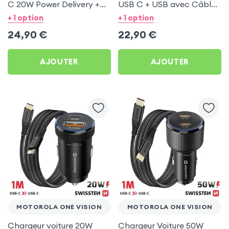
C 20W Power Delivery +
USB C + USB avec Câble
Câble USB C 60W pour
type C Swissten pour
+ 1 option
+ 1 option
Motorola One Vision
Motorola One Vision
24,90
€
22,90
€
AJOUTER
AJOUTER
MOTOROLA ONE VISION
MOTOROLA ONE VISION
Chargeur voiture 20W
Chargeur Voiture 50W