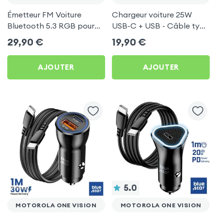
Émetteur FM Voiture
Chargeur voiture 25W
Bluetooth 5.3 RGB pour
USB-C + USB - Câble type
Motorola One Vision
C 60W Blue Star pour
29,90
€
19,90
€
Motorola One Vision
AJOUTER
AJOUTER
5.0
MOTOROLA ONE VISION
MOTOROLA ONE VISION