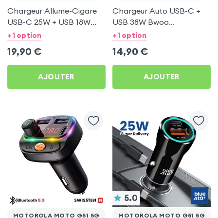
Chargeur Allume-Cigare
Chargeur Auto USB-C +
USB-C 25W + USB 18W
USB 38W Bwoo
Bwoo pour Motorola
Transparent pour
+ 1 option
+ 1 option
Moto G51 5G
Motorola Moto G51 5G
19,90
€
14,90
€
AJOUTER
AJOUTER
5.0
MOTOROLA MOTO G51 5G
MOTOROLA MOTO G51 5G