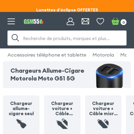
Lunettes d'éclipse OFFERTES
Code ECLIPSE55
0
Lunettes d'éclipse OFFERTES
Recherche de produits, marques et plus…
Code ECLIPSE55
Accessoires téléphone et tablette
Motorola
Motor
Chargeurs Allume-Cigare
Motorola Moto G51 5G
Chargeur
Chargeur
Chargeur
allume-
voiture +
voiture +
cigare seul
Câble
Câble micro
C
Lightning
USB