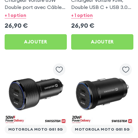
Chargeur Voiture 63W
Chargeur Voiture 95W,
Double port avec Câble
Double USB C + USB 3.0
USB C 1m pour Motorola
pour Motorola Moto G51
+ 1 option
+ 1 option
Moto G51 5G
5G
26,90
€
26,90
€
AJOUTER
AJOUTER
MOTOROLA MOTO G51 5G
MOTOROLA MOTO G51 5G