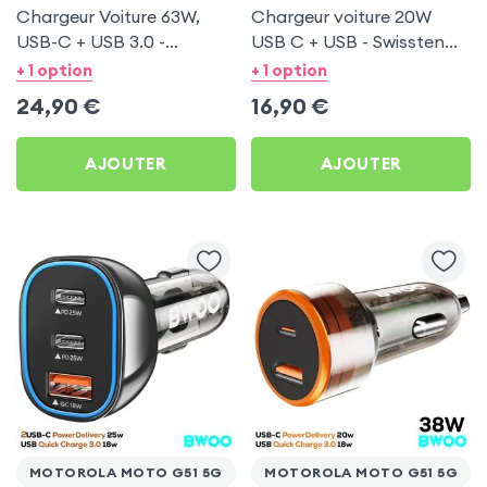
Chargeur Voiture 63W,
Chargeur voiture 20W
USB-C + USB 3.0 -
USB C + USB - Swissten
Swissten pour Motorola
pour Motorola Moto G51
+ 1 option
+ 1 option
Moto G51 5G
5G
24,90
€
16,90
€
AJOUTER
AJOUTER
MOTOROLA MOTO G51 5G
MOTOROLA MOTO G51 5G