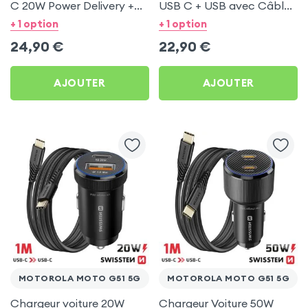
C 20W Power Delivery +
USB C + USB avec Câble
Câble USB C 60W pour
type C Swissten pour
+ 1 option
+ 1 option
Motorola Moto G51 5G
Motorola Moto G51 5G
24,90
€
22,90
€
AJOUTER
AJOUTER
MOTOROLA MOTO G51 5G
MOTOROLA MOTO G51 5G
Chargeur voiture 20W
Chargeur Voiture 50W