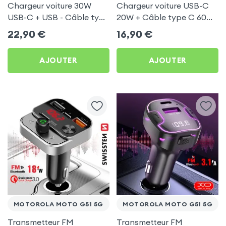
Chargeur voiture 30W
Chargeur voiture USB-C
USB-C + USB - Câble type
20W + Câble type C 60W
C 60W Blue Star pour
Blue Star pour Motorola
22,90
€
16,90
€
Motorola Moto G51 5G
Moto G51 5G
AJOUTER
AJOUTER
MOTOROLA MOTO G51 5G
MOTOROLA MOTO G51 5G
Transmetteur FM
Transmetteur FM