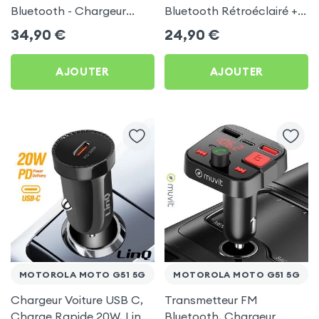
Bluetooth - Chargeur
Bluetooth Rétroéclairé +
Voiture USB C + USB -
Chargeur Voiture USB C
34,90
€
24,90
€
Swissten
et USB - XO
AJOUTER
AJOUTER
MOTOROLA MOTO G51 5G
MOTOROLA MOTO G51 5G
Chargeur Voiture USB C,
Transmetteur FM
Charge Rapide 20W, LinQ
Bluetooth, Chargeur