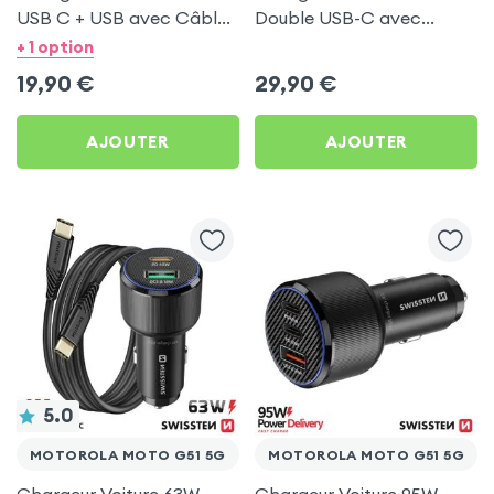
USB C + USB avec Câble
Double USB-C avec
type C Swissten pour
Câble USB C 1m pour
+ 1 option
Motorola Moto G51 5G
Motorola Moto G51 5G
19,90
€
29,90
€
AJOUTER
AJOUTER
5.0
MOTOROLA MOTO G51 5G
MOTOROLA MOTO G51 5G