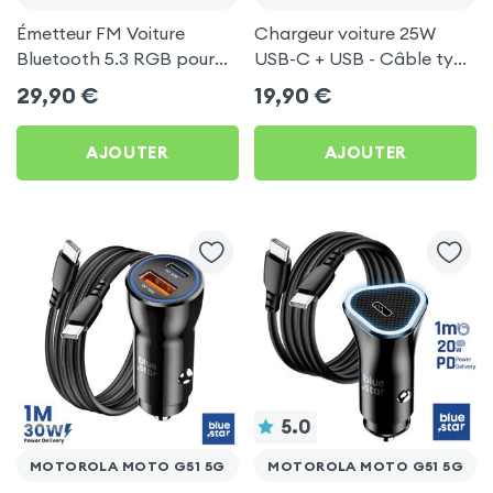
Émetteur FM Voiture
Chargeur voiture 25W
Bluetooth 5.3 RGB pour
USB-C + USB - Câble type
Motorola Moto G51 5G
C 60W Blue Star pour
29,90
€
19,90
€
Motorola Moto G51 5G
AJOUTER
AJOUTER
5.0
MOTOROLA MOTO G51 5G
MOTOROLA MOTO G51 5G