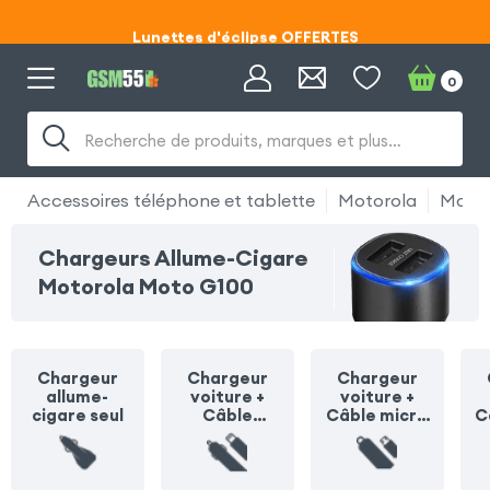
Lunettes d'éclipse OFFERTES
Code ECLIPSE55
0
Lunettes d'éclipse OFFERTES
Recherche de produits, marques et plus…
Code ECLIPSE55
Accessoires téléphone et tablette
Motorola
Motor
Chargeurs Allume-Cigare
Motorola Moto G100
Chargeur
Chargeur
Chargeur
allume-
voiture +
voiture +
cigare seul
Câble
Câble micro
C
Lightning
USB