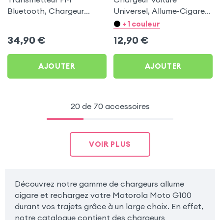
Bluetooth, Chargeur
Universel, Allume-Cigare
Allume-cigare, Muvit pour
Ultra Compact avec
+ 1 couleur
Motorola Moto G100
Finition Métallisée - Blanc
34,90
€
12,90
€
AJOUTER
AJOUTER
20 de 70 accessoires
VOIR PLUS
Découvrez notre gamme de chargeurs allume
cigare et rechargez votre Motorola Moto G100
durant vos trajets grâce à un large choix. En effet,
notre catalogue contient des chargeurs