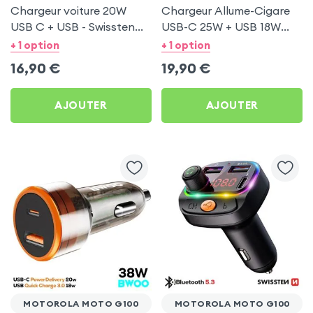
Chargeur voiture 20W
Chargeur Allume-Cigare
USB C + USB - Swissten
USB-C 25W + USB 18W
pour Motorola Moto G100
Bwoo pour Motorola
+ 1 option
+ 1 option
Moto G100
16,90
€
19,90
€
AJOUTER
AJOUTER
MOTOROLA MOTO G100
MOTOROLA MOTO G100