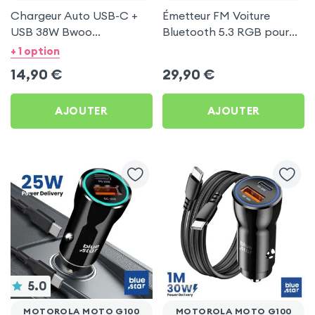
Chargeur Auto USB-C +
Émetteur FM Voiture
USB 38W Bwoo
Bluetooth 5.3 RGB pour
Transparent pour
Motorola Moto G100
+ 1 option
Motorola Moto G100
14,90
€
29,90
€
AJOUTER
AJOUTER
5.0
MOTOROLA MOTO G100
MOTOROLA MOTO G100