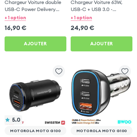
Chargeur Voiture double
Chargeur Voiture 63W,
USB-C Power Delivery
USB-C + USB 3.0 -
20W - Swissten pour
Swissten pour Motorola
+ 1 option
+ 1 option
Motorola Moto G100
Moto G100
16,90
€
24,90
€
AJOUTER
AJOUTER
5.0
MOTOROLA MOTO G100
MOTOROLA MOTO G100