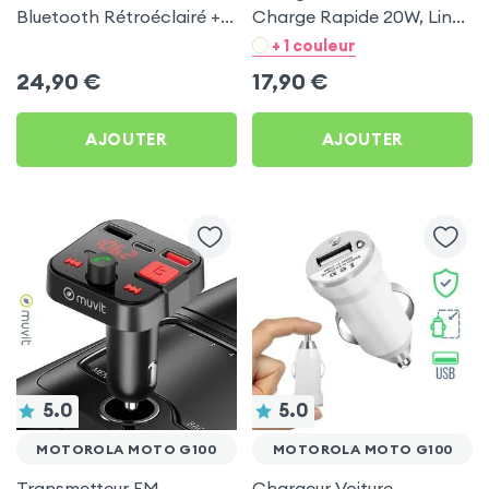
Bluetooth Rétroéclairé +
Charge Rapide 20W, LinQ
Chargeur Voiture USB C
- Noir pour Motorola
+ 1 couleur
et USB - XO
Moto G100
24,90
€
17,90
€
AJOUTER
AJOUTER
5.0
5.0
MOTOROLA MOTO G100
MOTOROLA MOTO G100
Transmetteur FM
Chargeur Voiture