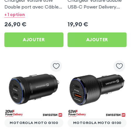
Chargeur Voiture 63W
Chargeur Voiture double
Double port avec Câble
USB-C Power Delivery
USB C 1m pour Motorola
50W - Swissten pour
+ 1 option
Moto G100
Motorola Moto G100
26,90
€
19,90
€
AJOUTER
AJOUTER
MOTOROLA MOTO G100
MOTOROLA MOTO G100