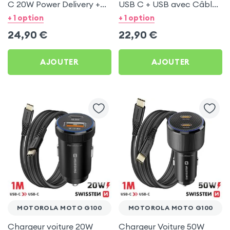
C 20W Power Delivery +
USB C + USB avec Câble
Câble USB C 60W pour
type C Swissten pour
+ 1 option
+ 1 option
Motorola Moto G100
Motorola Moto G100
24,90
€
22,90
€
AJOUTER
AJOUTER
MOTOROLA MOTO G100
MOTOROLA MOTO G100
Chargeur voiture 20W
Chargeur Voiture 50W