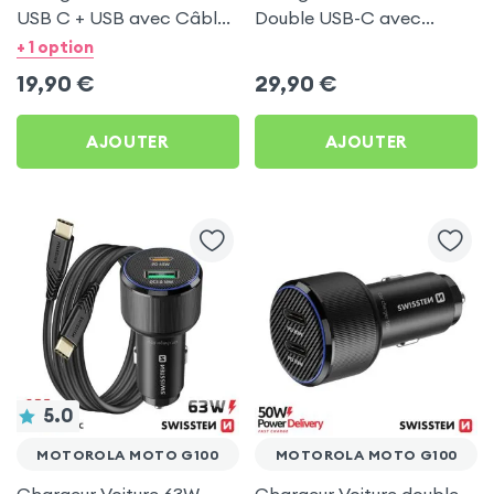
USB C + USB avec Câble
Double USB-C avec
type C Swissten pour
Câble USB C 1m pour
+ 1 option
Motorola Moto G100
Motorola Moto G100
19,90
€
29,90
€
AJOUTER
AJOUTER
5.0
MOTOROLA MOTO G100
MOTOROLA MOTO G100