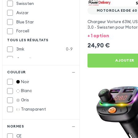
Swissten
MOTOROLA EDGE 60
Avizar
Chargeur Voiture 63W, US
Blue Star
3.0 - Swissten pour Moto
Forcell
Fusion
+ 1 option
TOUS LES RÉSULTATS
24,90
€
3mk
0-9
4smarts
AJOUTER
Akashi
A
COULEUR
Baseus
B
Noir
Belkin
Blanc
Bwoo
Gris
Inkax
I
Transparent
Muvit
M
NORMES
Samsung
S
CE
Satechi