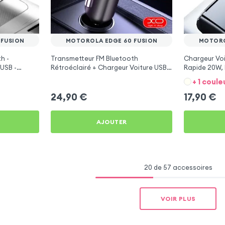
 FUSION
MOTOROLA EDGE 60 FUSION
MOTORO
h -
Transmetteur FM Bluetooth
Chargeur Voi
USB -
Rétroéclairé + Chargeur Voiture USB
Rapide 20W, 
C et USB - XO
Motorola Edg
+ 1 coule
24,90
€
17,90
€
AJOUTER
20 de 57 accessoires
VOIR PLUS