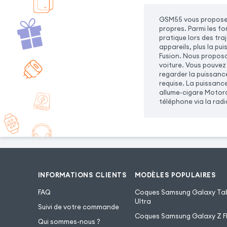
GSM55 vous propose 
propres. Parmi les f
pratique lors des tra
appareils, plus la p
Fusion. Nous proposo
voiture. Vous pouvez
regarder la puissanc
requise. La puissanc
allume-cigare Motoro
téléphone via la radi
INFORMATIONS CLIENTS
MODÈLES POPULAIRES
FAQ
Coques Samsung Galaxy Tab
Ultra
Suivi de votre commande
Coques Samsung Galaxy Z Fl
Qui sommes-nous ?