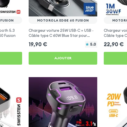
 FUSION
MOTOROLA EDGE 60 FUSION
MOTORO
ooth 5.3
Chargeur voiture 25W USB-C + USB -
Chargeur voi
0 Fusion
Câble type C 60W Blue Star pour
Câble type C
Motorola Edge 60 Fusion
Motorola Edg
19,90
€
22,90
€
5.0
AJOUTER