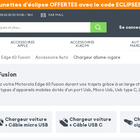
unettes d'éclipse OFFERTES avec le code ECLIPSE
unettes d'éclipse OFFERTES avec le code ECLIPSE
 55 82 00 00
9H30 / 18H
PAR MAIL
Se connec
ACCESSOIRES
ACCESSOIRES
AUT
APPLE
XIAOMI
MAR
 Edge 60 Fusion
Accessoire Auto
Chargeur allume-cigare
Fusion
votre Motorola Edge 60 Fusion durant vos trajets grâce à un large cho
ypes d'appareils mobiles dotés d'un port Usb, Micro Usb, Usb type C, 
Chargeur voiture
Chargeur voiture
Ch
+ Câble micro USB
+ Câble USB C
ci