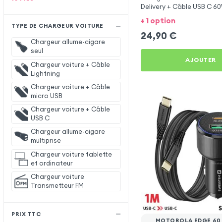
Delivery + Câble USB C 6
Motorola Edge 60 Fusion
+ 1 option
TYPE DE CHARGEUR VOITURE
24,90
€
Chargeur allume-cigare
seul
AJOUTER
Chargeur voiture + Câble
Lightning
Chargeur voiture + Câble
micro USB
Chargeur voiture + Câble
USB C
Chargeur allume-cigare
multiprise
Chargeur voiture tablette
et ordinateur
Chargeur voiture
Transmetteur FM
PRIX TTC
MOTOROLA EDGE 60