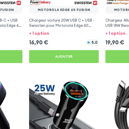
 FUSION
MOTOROLA EDGE 60 FUSION
MOTORO
B-C + USB
Chargeur voiture 20W USB C + USB -
Chargeur Al
rola Edge 60
Swissten pour Motorola Edge 60
USB 18W Bwo
Fusion
Fusion
+ 1 option
+ 1 option
16,90
€
19,90
€
5.0
AJOUTER