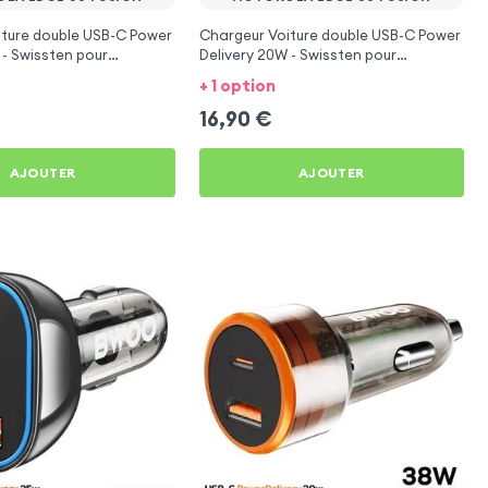
iture double USB-C Power
Chargeur Voiture double USB-C Power
 - Swissten pour
Delivery 20W - Swissten pour
e 60 Fusion
Motorola Edge 60 Fusion
+ 1 option
16,90
€
AJOUTER
AJOUTER