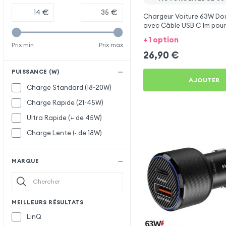
€
€
Chargeur Voiture 63W Dou
avec Câble USB C 1m pou
Edge 60 Fusion
+ 1 option
Prix min
Prix max
26,90
€
PUISSANCE (W)
AJOUTER
Charge Standard (18~20W)
Charge Rapide (21~45W)
Ultra Rapide (+ de 45W)
Charge Lente (- de 18W)
MARQUE
MEILLEURS RÉSULTATS
LinQ