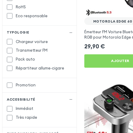
RoHS
XO
X
Eco responsable
MOTOROLA EDGE 60
Émetteur FM Voiture Bluet
TYPOLOGIE
RGB pour Motorola Edge 6
Chargeur voiture
29,90
€
Transmetteur FM
Pack auto
AJOUTER
Répartiteur allume-cigare
Promotion
ACCESSIBILITÉ
Immédiat
Très rapide