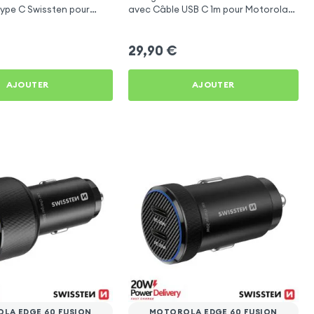
ype C Swissten pour
avec Câble USB C 1m pour Motorola
e 60 Fusion
Edge 60 Fusion
29,90
€
AJOUTER
AJOUTER
LA EDGE 60 FUSION
MOTOROLA EDGE 60 FUSION