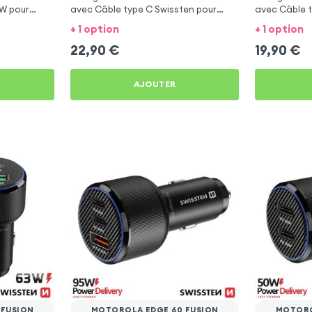
0W pour
avec Câble type C Swissten pour
avec Câble t
Motorola Edge 60 Fusion
Motorola Edg
+ 1 option
+ 1 option
22,90
€
19,90
€
AJOUTER
 FUSION
MOTOROLA EDGE 60 FUSION
MOTORO