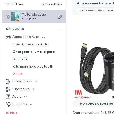
Autres smartphone de
Filtres
57
Résultats
CHARGEUR ALLUME-CIGARE 
Motorola Edge
60 Fusion
CATÉGORIE
Accessoire Auto
Tous Accessoire Auto
Chargeur allume-cigare
Supports
Kits-main-libre bluetooth
2
Plus
Protections
Chargeurs
Audio
MOTOROLA EDGE 60
Supports
Chargeur voiture 2x USB
10
Plus