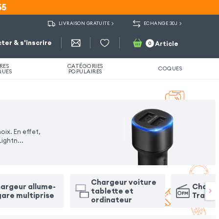
55
55
LIVRAISON GRATUITE
ECHANGE 30J
ter & s'inscrire
Article
0
RES
CATÉGORIES
COQUES
QUES
POPULAIRES
ix. En effet,
Lightn
...
Chargeur voiture
argeur allume-
Charge
tablette et
gare multiprise
Transm
ordinateur