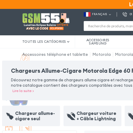
L
L
FRANÇAIS
01
ACCESSOIRES
TOUTES LES CATÉGORIES
SAMSUNG
Accessoires téléphone et tablette
Motorola
Motorola
Chargeurs Allume-Cigare Motorola Edge 60 
Découvrez notre gamme de chargeurs allume cigare et rechargez 
notre catalogue contient des chargeurs compatibles avec tous t
Lire la suite
>
Chargeur allume-
Chargeur voiture
cigare seul
+ Câble Lightning