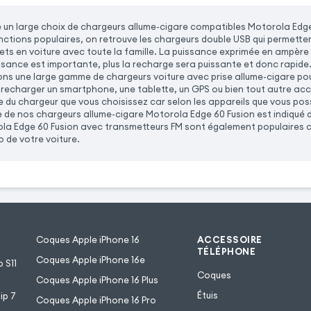
un large choix de chargeurs allume-cigare compatibles Motorola Edge
onctions populaires, on retrouve les chargeurs double USB qui permette
jets en voiture avec toute la famille. La puissance exprimée en ampère 
uissance est importante, plus la recharge sera puissante et donc rapid
ns une large gamme de chargeurs voiture avec prise allume-cigare pour
 recharger un smartphone, une tablette, un GPS ou bien tout autre ac
e du chargeur que vous choisissez car selon les appareils que vous po
e de nos chargeurs allume-cigare Motorola Edge 60 Fusion est indiqué d
la Edge 60 Fusion avec transmetteurs FM sont également populaires ca
o de votre voiture.
Coques Apple iPhone 16
ACCESSOIRE
TÉLÉPHONE
Coques Apple iPhone 16e
 S11
Coques
Coques Apple iPhone 16 Plus
Étuis
ip 7
Coques Apple iPhone 16 Pro