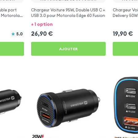
ble port
Chargeur Voiture 95W, Double USB C +
Chargeur Vo
r Motorola
USB 3.0 pour Motorola Edge 60 Fusion
Delivery 50W
Motorola Edg
+ 1 option
26,90
€
19,90
€
5.0
AJOUTER