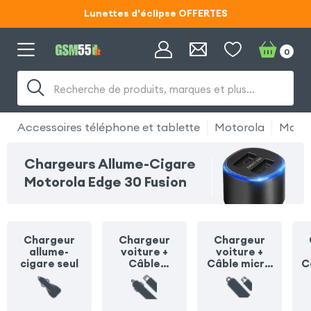
Lunettes d'éclipse OFFERTES
Code ECLIPSE55
0
Lunettes d'éclipse OFFERTES
Code ECLIPSE55
Recherche de produits, marques et plus…
Accessoires téléphone et tablette
Motorola
Motor
Chargeurs Allume-Cigare
Motorola Edge 30 Fusion
Chargeur
Chargeur
Chargeur
allume-
voiture +
voiture +
cigare seul
Câble
Câble micro
C
Lightning
USB