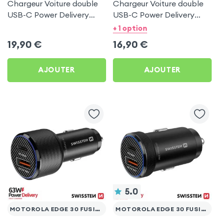
Chargeur Voiture double
Chargeur Voiture double
USB-C Power Delivery
USB-C Power Delivery
50W - Swissten pour
20W - Swissten pour
+ 1 option
Motorola Edge 30 Fusion
Motorola Edge 30 Fusion
19,90
€
16,90
€
AJOUTER
AJOUTER
5.0
MOTOROLA EDGE 30 FUSION
MOTOROLA EDGE 30 FUSION