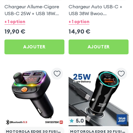
Chargeur Allume-Cigare
Chargeur Auto USB-C +
USB-C 25W + USB 18W
USB 38W Bwoo
Bwoo pour Motorola Edge
Transparent pour
+ 1 option
+ 1 option
30 Fusion
Motorola Edge 30 Fusion
19,90
€
14,90
€
AJOUTER
AJOUTER
5.0
MOTOROLA EDGE 30 FUSION
MOTOROLA EDGE 30 FUSION