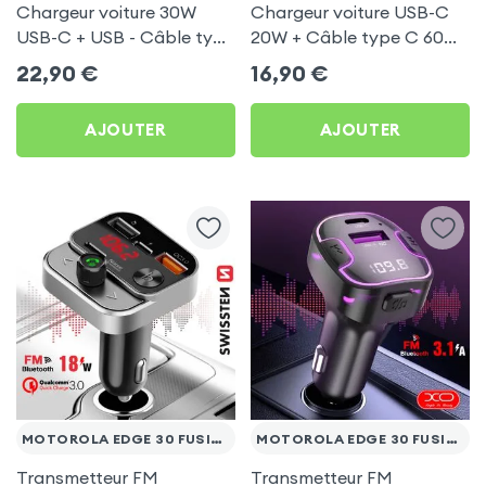
Chargeur voiture 30W
Chargeur voiture USB-C
USB-C + USB - Câble type
20W + Câble type C 60W
C 60W Blue Star pour
Blue Star pour Motorola
22,90
€
16,90
€
Motorola Edge 30 Fusion
Edge 30 Fusion
AJOUTER
AJOUTER
MOTOROLA EDGE 30 FUSION
MOTOROLA EDGE 30 FUSION
Transmetteur FM
Transmetteur FM