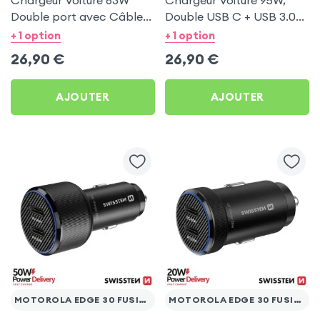
Chargeur Voiture 63W
Chargeur Voiture 95W,
Double port avec Câble
Double USB C + USB 3.0
USB C 1m pour Motorola
pour Motorola Edge 30
+ 1 option
+ 1 option
Edge 30 Fusion
Fusion
26,90
€
26,90
€
AJOUTER
AJOUTER
MOTOROLA EDGE 30 FUSION
MOTOROLA EDGE 30 FUSION