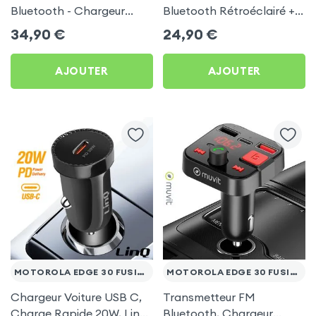
Bluetooth - Chargeur
Bluetooth Rétroéclairé +
Voiture USB C + USB -
Chargeur Voiture USB C
34,90
€
24,90
€
Swissten
et USB - XO
AJOUTER
AJOUTER
MOTOROLA EDGE 30 FUSION
MOTOROLA EDGE 30 FUSION
Chargeur Voiture USB C,
Transmetteur FM
Charge Rapide 20W, LinQ
Bluetooth, Chargeur