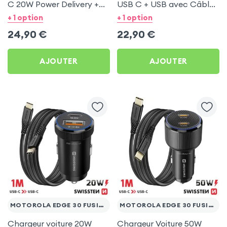
C 20W Power Delivery +
USB C + USB avec Câble
Câble USB C 60W pour
type C Swissten pour
+ 1 option
+ 1 option
Motorola Edge 30 Fusion
Motorola Edge 30 Fusion
24,90
€
22,90
€
AJOUTER
AJOUTER
MOTOROLA EDGE 30 FUSION
MOTOROLA EDGE 30 FUSION
Chargeur voiture 20W
Chargeur Voiture 50W