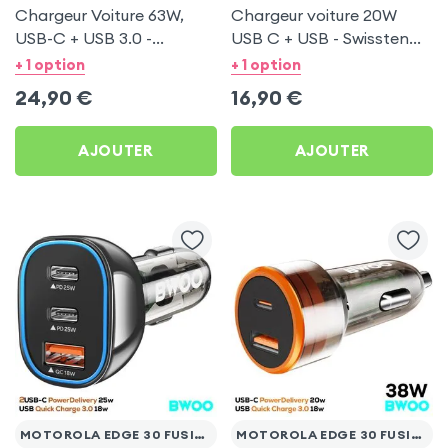
Chargeur Voiture 63W,
Chargeur voiture 20W
USB-C + USB 3.0 -
USB C + USB - Swissten
Swissten pour Motorola
pour Motorola Edge 30
+ 1 option
+ 1 option
Edge 30 Fusion
Fusion
24,90
€
16,90
€
AJOUTER
AJOUTER
MOTOROLA EDGE 30 FUSION
MOTOROLA EDGE 30 FUSION