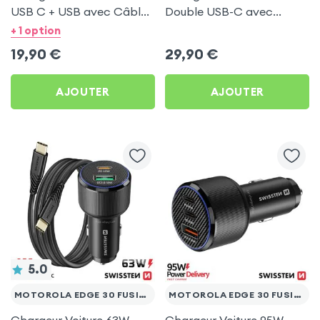
USB C + USB avec Câble
Double USB-C avec
type C Swissten pour
Câble USB C 1m pour
+ 1 option
Motorola Edge 30 Fusion
Motorola Edge 30 Fusion
19,90
€
29,90
€
AJOUTER
AJOUTER
5.0
MOTOROLA EDGE 30 FUSION
MOTOROLA EDGE 30 FUSION