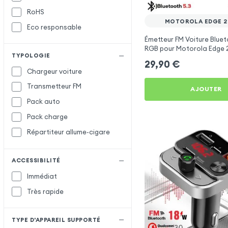
RoHS
Satechi
MOTOROLA EDGE 20
Eco responsable
Setty
Émetteur FM Voiture Bluet
X-Level
X
RGB pour Motorola Edge 2
TYPOLOGIE
XO
29,90
€
Chargeur voiture
Transmetteur FM
AJOUTER
Pack auto
Pack charge
Répartiteur allume-cigare
ACCESSIBILITÉ
Immédiat
Très rapide
TYPE D'APPAREIL SUPPORTÉ