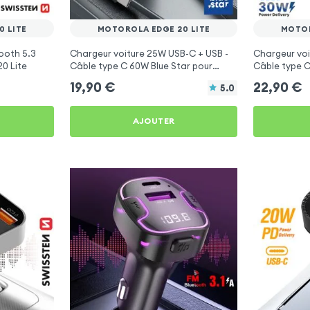
 LITE
MOTOROLA EDGE 20 LITE
MOTOR
ooth 5.3
Chargeur voiture 25W USB-C + USB -
Chargeur voi
0 Lite
Câble type C 60W Blue Star pour
Câble type C
Motorola Edge 20 Lite
Motorola Edg
19,90
€
22,90
€
5.0
AJOUTER