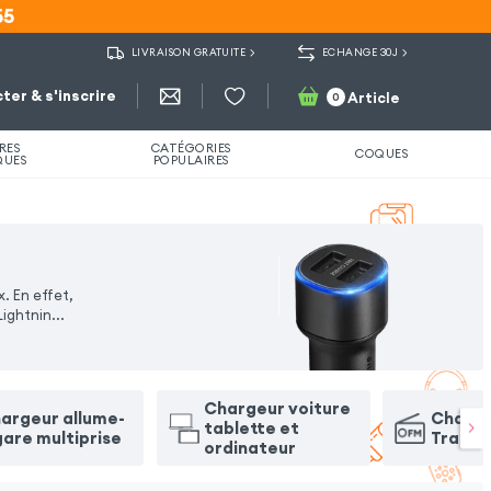
55
55
LIVRAISON GRATUITE
ECHANGE 30J
ter & s'inscrire
Article
0
RES
CATÉGORIES
COQUES
QUES
POPULAIRES
. En effet,
Lightnin
...
Chargeur voiture
argeur allume-
Charge
tablette et
gare multiprise
Transm
ordinateur