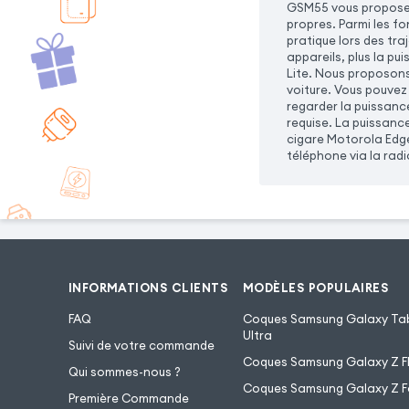
GSM55 vous propose 
propres. Parmi les f
pratique lors des tra
appareils, plus la p
Lite. Nous proposons
voiture. Vous pouvez
regarder la puissanc
requise. La puissanc
cigare Motorola Edge
téléphone via la radi
INFORMATIONS CLIENTS
MODÈLES POPULAIRES
FAQ
Coques Samsung Galaxy Tab
Ultra
Suivi de votre commande
Coques Samsung Galaxy Z Fl
Qui sommes-nous ?
Coques Samsung Galaxy Z F
Première Commande