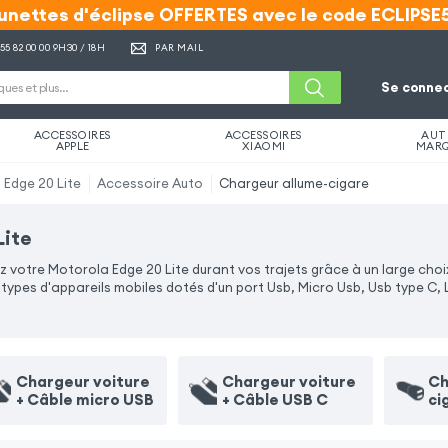
unettes d'éclipse OFFERTES avec le code ECLIPSE
unettes d'éclipse OFFERTES avec le code ECLIPSE
 55 82 00 00
9H30 / 18H
PAR MAIL
Se connec
ACCESSOIRES
ACCESSOIRES
AUT
APPLE
XIAOMI
MAR
 Edge 20 Lite
Accessoire Auto
Chargeur allume-cigare
Lite
votre Motorola Edge 20 Lite durant vos trajets grâce à un large choix
pes d'appareils mobiles dotés d'un port Usb, Micro Usb, Usb type C, 
Chargeur voiture
Chargeur voiture
Ch
+ Câble micro USB
+ Câble USB C
ci