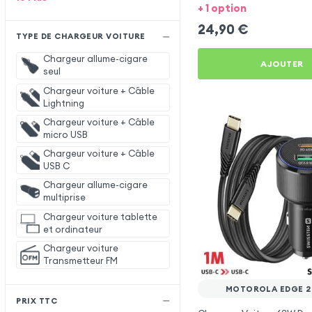
Motorola Edge 20 Lite
+ 1 option
24,90
€
TYPE DE CHARGEUR VOITURE
Chargeur allume-cigare
AJOUTER
seul
Chargeur voiture + Câble
Lightning
Chargeur voiture + Câble
micro USB
Chargeur voiture + Câble
USB C
Chargeur allume-cigare
multiprise
Chargeur voiture tablette
et ordinateur
Chargeur voiture
Transmetteur FM
MOTOROLA EDGE 20
PRIX TTC