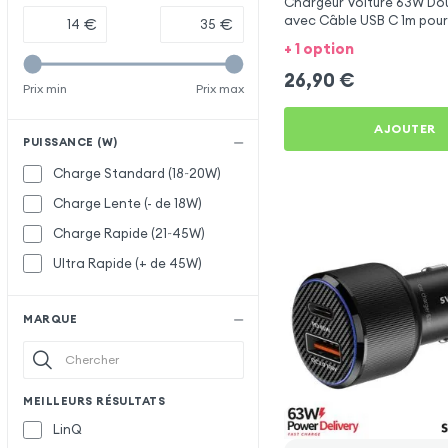
Chargeur Voiture 63W Dou
avec Câble USB C 1m pou
€
€
Edge 20 Lite
+ 1 option
26,90
€
Prix min
Prix max
AJOUTER
PUISSANCE (W)
Charge Standard (18~20W)
Charge Lente (- de 18W)
Charge Rapide (21~45W)
Ultra Rapide (+ de 45W)
MARQUE
MEILLEURS RÉSULTATS
LinQ