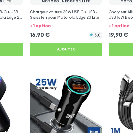
 LITE
MOTOROLA EDGE 20 LITE
MOTOR
B-C + USB
Chargeur voiture 20W USB C + USB -
Chargeur Al
rola Edge 20
Swissten pour Motorola Edge 20 Lite
USB 18W Bwo
Lite
+ 1 option
+ 1 option
16,90
€
19,90
€
5.0
AJOUTER