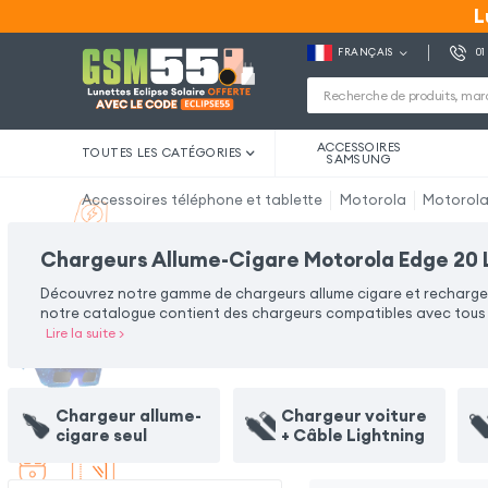
L
L
FRANÇAIS
01
ACCESSOIRES
TOUTES LES CATÉGORIES
SAMSUNG
Accessoires téléphone et tablette
Motorola
Motorola
Chargeurs Allume-Cigare Motorola Edge 20 
Découvrez notre gamme de chargeurs allume cigare et rechargez 
notre catalogue contient des chargeurs compatibles avec tous ty
Lire la suite
>
Chargeur allume-
Chargeur voiture
cigare seul
+ Câble Lightning