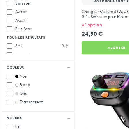
MOTOROLA EDGE 20
Swissten
Chargeur Voiture 63W, US
Avizar
3.0 - Swissten pour Moto
Akashi
Lite
+ 1 option
Blue Star
24,90
€
TOUS LES RÉSULTATS
3mk
0-9
AJOUTER
4smarts
Baseus
B
COULEUR
Belkin
Noir
Bwoo
Blanc
Forcell
F
Gris
Forever
Transparent
Inkax
I
Muvit
M
NORMES
CE
Samsung
S