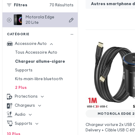
Autres smartphone de
Filtres
70
Résultats
Motorola Edge
20 Lite
CATÉGORIE
Accessoire Auto
Tous Accessoire Auto
Chargeur allume-cigare
Supports
Kits-main-libre bluetooth
2
Plus
Protections
Chargeurs
MOTOROLA EDGE 20
Audio
Supports
Chargeur voiture 2x USB
Delivery + Câble USB C 6
10
Plus