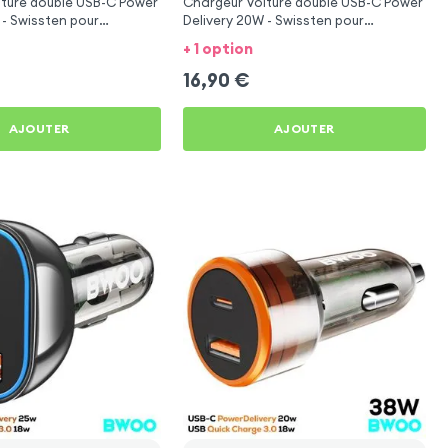
iture double USB-C Power
Chargeur Voiture double USB-C Power
 - Swissten pour
Delivery 20W - Swissten pour
e 20 Lite
Motorola Edge 20 Lite
+ 1 option
16,90
€
AJOUTER
AJOUTER