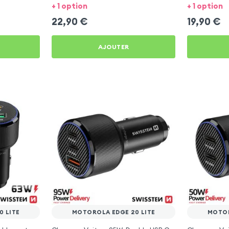
Motorola Edge 20 Lite
Motorola Edg
+ 1 option
+ 1 option
22,90
€
19,90
€
AJOUTER
 LITE
MOTOROLA EDGE 20 LITE
MOTOR