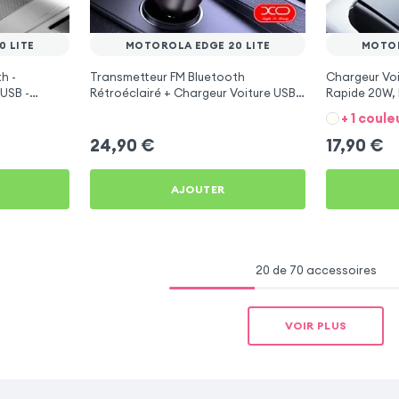
 LITE
MOTOROLA EDGE 20 LITE
MOTOR
h -
Transmetteur FM Bluetooth
Chargeur Voi
USB -
Rétroéclairé + Chargeur Voiture USB
Rapide 20W, 
C et USB - XO
Motorola Edg
+ 1 coule
24,90
€
17,90
€
AJOUTER
20 de 70 accessoires
VOIR PLUS