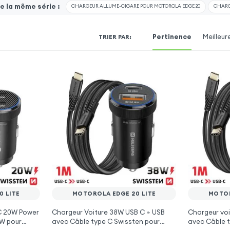
 la même série :
CHARGEUR ALLUME-CIGARE POUR MOTOROLA EDGE 20
CHARG
Pertinence
Meilleur
TRIER PAR
:
 LITE
MOTOROLA EDGE 20 LITE
MOTOR
 C 20W Power
Chargeur Voiture 38W USB C + USB
Chargeur voi
0W pour
avec Câble type C Swissten pour
avec Câble t