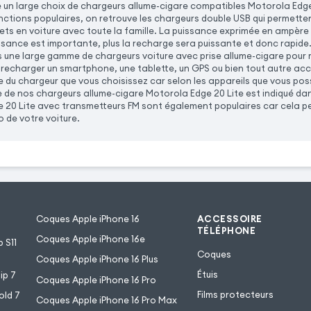
un large choix de chargeurs allume-cigare compatibles Motorola Edge
onctions populaires, on retrouve les chargeurs double USB qui permette
jets en voiture avec toute la famille. La puissance exprimée en ampère 
uissance est importante, plus la recharge sera puissante et donc rapid
 une large gamme de chargeurs voiture avec prise allume-cigare pour r
 recharger un smartphone, une tablette, un GPS ou bien tout autre ac
e du chargeur que vous choisissez car selon les appareils que vous po
e de nos chargeurs allume-cigare Motorola Edge 20 Lite est indiqué dan
 20 Lite avec transmetteurs FM sont également populaires car cela pe
o de votre voiture.
Coques Apple iPhone 16
ACCESSOIRE
TÉLÉPHONE
Coques Apple iPhone 16e
 S11
Coques
Coques Apple iPhone 16 Plus
Étuis
ip 7
Coques Apple iPhone 16 Pro
Films protecteurs
old 7
Coques Apple iPhone 16 Pro Max