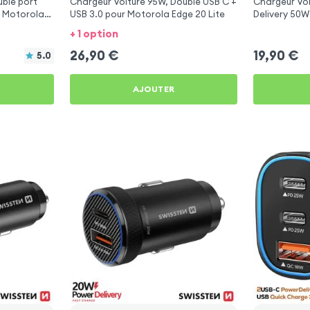
ble port
Chargeur Voiture 95W, Double USB C +
Chargeur Vo
r Motorola
USB 3.0 pour Motorola Edge 20 Lite
Delivery 50W
Motorola Edg
+ 1 option
26,90
€
19,90
€
5.0
AJOUTER