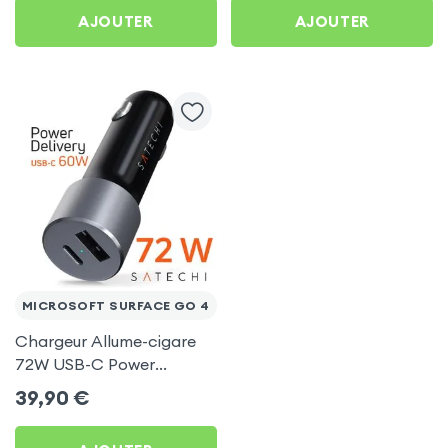
Microsoft Surface Go 4
AJOUTER
AJOUTER
MICROSOFT SURFACE GO 4
Chargeur Allume-cigare
72W USB-C Power
Delivery + USB, Satechi -
39,90
€
Gris Sidéral pour
Microsoft Surface Go 4