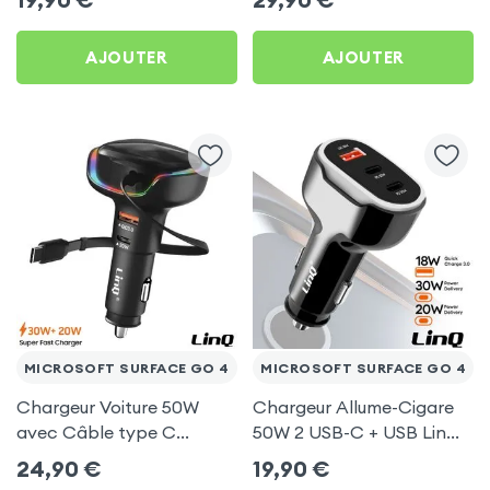
Go 4
Microsoft Surface Go 4
AJOUTER
AJOUTER
MICROSOFT SURFACE GO 4
MICROSOFT SURFACE GO 4
Chargeur Voiture 50W
Chargeur Allume-Cigare
avec Câble type C
50W 2 USB-C + USB LinQ
rétractable LinQ pour
Noir pour Microsoft
24,90
€
19,90
€
Microsoft Surface Go 4
Surface Go 4