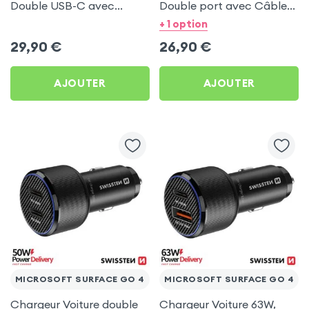
Double USB-C avec
Double port avec Câble
Câble USB C 1m pour
USB C 1m pour Microsoft
+ 1 option
Microsoft Surface Go 4
Surface Go 4
29,90
€
26,90
€
AJOUTER
AJOUTER
MICROSOFT SURFACE GO 4
MICROSOFT SURFACE GO 4
Chargeur Voiture double
Chargeur Voiture 63W,