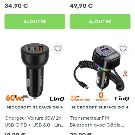
Allume-Cigare USB / USB-
USB-C 45W / USB 15W +
34,90
€
49,90
€
C, Kit Main Libre
Câble USB-C 1m - Noi
Multifonction - 4smarts
pour Microsoft Surface
AJOUTER
AJOUTER
Go 4
MICROSOFT SURFACE GO 4
MICROSOFT SURFACE GO 4
Chargeur Voiture 60W 2x
Transmetteur FM
USB C PD + USB 3.0 - LinQ
Bluetooth avec Câble
pour Microsoft Surface
USB C - LinQ pour
19,90
€
29,90
€