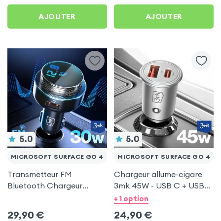
AJOUTER
AJOUTER
5.0
5.0
MICROSOFT SURFACE GO 4
MICROSOFT SURFACE GO 4
Transmetteur FM
Chargeur allume-cigare
Bluetooth Chargeur
3mk 45W - USB C + USB
Voiture Noir 3mk Hyper
pour Microsoft Surface
+ 1 option
Car pour Microsoft
Go 4
29,90
€
24,90
€
Surface Go 4