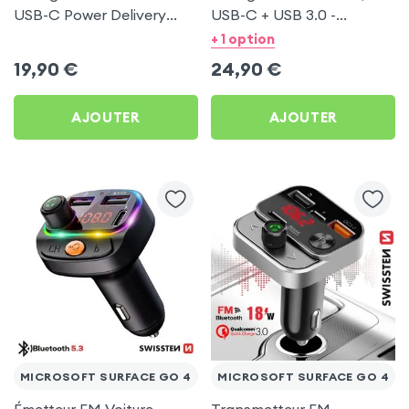
USB-C Power Delivery
USB-C + USB 3.0 -
50W - Swissten pour
Swissten pour Microsoft
+ 1 option
Microsoft Surface Go 4
Surface Go 4
19,90
€
24,90
€
AJOUTER
AJOUTER
MICROSOFT SURFACE GO 4
MICROSOFT SURFACE GO 4