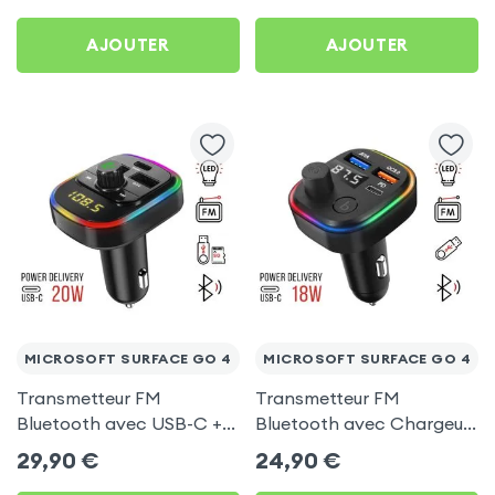
AJOUTER
AJOUTER
MICROSOFT SURFACE GO 4
MICROSOFT SURFACE GO 4
Transmetteur FM
Transmetteur FM
Bluetooth avec USB-C +
Bluetooth avec Chargeur
USB pour Microsoft
Allume Cigare USB / USB-
29,90
€
24,90
€
Surface Go 4
C, C2 - Noir pour