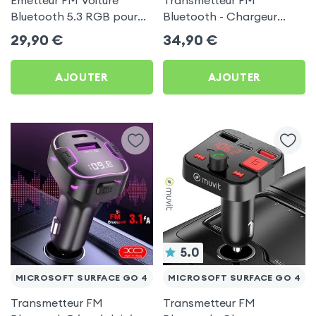
Émetteur FM Voiture
Transmetteur FM
Bluetooth 5.3 RGB pour
Bluetooth - Chargeur
Microsoft Surface Go 4
Voiture USB C + USB -
29,90
€
34,90
€
Swissten
AJOUTER
AJOUTER
5.0
MICROSOFT SURFACE GO 4
MICROSOFT SURFACE GO 4
Transmetteur FM
Transmetteur FM