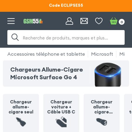
Code ECLIPSE55
Lunettes d'éclipse OFFERTES
0
Code ECLIPSE55
Recherche de produits, marques et plus…
Accessoires téléphone et tablette
Microsoft
Micro
Chargeurs Allume-Cigare
Microsoft Surface Go 4
Chargeur
Chargeur
Chargeur
allume-
voiture +
allume-
cigare seul
Câble USB C
cigare
t
multiprise
o