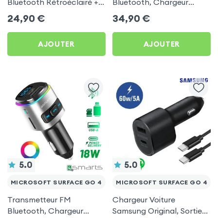
Bluetooth Rétroéclairé +
Bluetooth, Chargeur
Chargeur Voiture USB C
Allume-cigare, Muvit pour
24,90
€
34,90
€
et USB - XO
Microsoft Surface Go 4
AJOUTER
AJOUTER
5.0
5.0
MICROSOFT SURFACE GO 4
MICROSOFT SURFACE GO 4
Transmetteur FM
Chargeur Voiture
Bluetooth, Chargeur
Samsung Original, Sortie