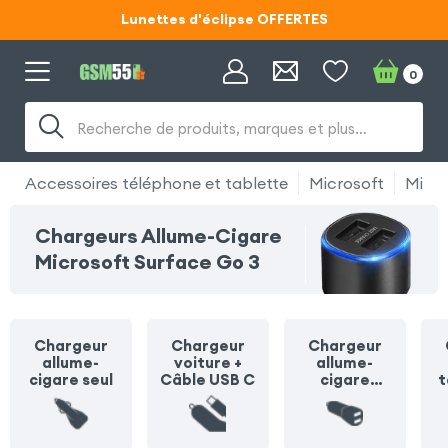
Lunettes d'éclipse OFFERTES
Code ECLIPSE55
0
Lunettes d'éclipse OFFERTES
Recherche de produits, marques et plus…
Code ECLIPSE55
Accessoires téléphone et tablette
Microsoft
Micro
Chargeurs Allume-Cigare
Microsoft Surface Go 3
Chargeur
Chargeur
Chargeur
allume-
voiture +
allume-
cigare seul
Câble USB C
cigare
t
multiprise
o