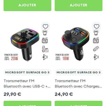
AJOUTER
AJOUTER
MICROSOFT SURFACE GO 3
MICROSOFT SURFACE GO 3
Transmetteur FM
Transmetteur FM
Bluetooth avec USB-C +
Bluetooth avec Chargeur
USB pour Microsoft
Allume Cigare USB / USB-
29,90
€
24,90
€
Surface Go 3
C, C2 - Noir pour
Microsoft Surface Go 3