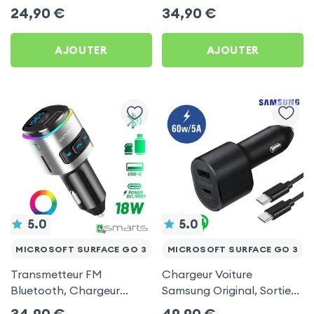
Chargeur Voiture USB C
Allume-cigare, Muvit pour
24,90
€
34,90
€
et USB - XO
Microsoft Surface Go 3
AJOUTER
AJOUTER
5.0
5.0
MICROSOFT SURFACE GO 3
MICROSOFT SURFACE GO 3
Transmetteur FM
Chargeur Voiture
Bluetooth, Chargeur
Samsung Original, Sortie
Allume-Cigare USB / USB-
USB-C 45W / USB 15W +
34,90
€
49,90
€