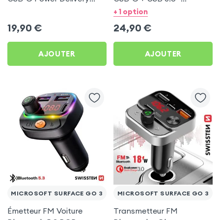
50W - Swissten pour
Swissten pour Microsoft
+ 1 option
Microsoft Surface Go 3
Surface Go 3
19,90
€
24,90
€
AJOUTER
AJOUTER
MICROSOFT SURFACE GO 3
MICROSOFT SURFACE GO 3
Émetteur FM Voiture
Transmetteur FM