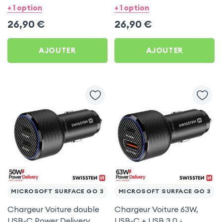
USB C 1m pour Microsoft
pour Microsoft Surface
+ 1 option
+ 1 option
Surface Go 3
Go 3
26,90
€
26,90
€
AJOUTER
AJOUTER
MICROSOFT SURFACE GO 3
MICROSOFT SURFACE GO 3
Chargeur Voiture double
Chargeur Voiture 63W,
USB-C Power Delivery
USB-C + USB 3.0 -