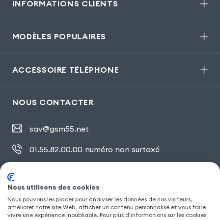
INFORMATIONS CLIENTS
MODÈLES POPULAIRES
ACCESSOIRE TÉLÉPHONE
NOUS CONTACTER
sav@gsm55.net
01.55.82.00.00
numéro non surtaxé
30, bis rue Girard
,
93100 Montreuil
Nous utilisons des cookies
Nous pouvons les placer pour analyser les données de nos visiteurs,
améliorer notre site Web, afficher un contenu personnalisé et vous faire
SUIVEZ NOUS
vivre une expérience inoubliable. Pour plus d'informations sur les cookies