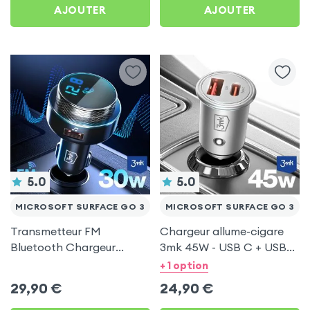
AJOUTER
AJOUTER
5.0
5.0
MICROSOFT SURFACE GO 3
MICROSOFT SURFACE GO 3
Transmetteur FM
Chargeur allume-cigare
Bluetooth Chargeur
3mk 45W - USB C + USB
Voiture Noir 3mk Hyper
pour Microsoft Surface
+ 1 option
Car pour Microsoft
Go 3
29,90
€
24,90
€
Surface Go 3