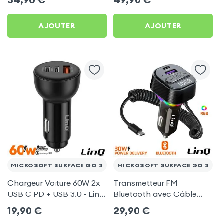
C, Kit Main Libre
Câble USB-C 1m - Noi
Multifonction - 4smarts
pour Microsoft Surface
AJOUTER
AJOUTER
Go 3
MICROSOFT SURFACE GO 3
MICROSOFT SURFACE GO 3
Chargeur Voiture 60W 2x
Transmetteur FM
USB C PD + USB 3.0 - LinQ
Bluetooth avec Câble
pour Microsoft Surface
USB C - LinQ pour
19,90
€
29,90
€
Go 3
Microsoft Surface Go 3