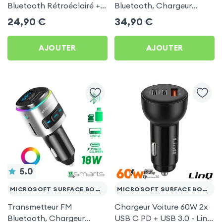
Bluetooth Rétroéclairé +
Bluetooth, Chargeur
Chargeur Voiture USB C
Allume-cigare, Muvit pour
24,90
€
34,90
€
et USB - XO
Microsoft Surface Book 3
13.5
AJOUTER
AJOUTER
5.0
MICROSOFT SURFACE BOOK 3 13.5
MICROSOFT SURFACE BOOK 3 13.5
Transmetteur FM
Chargeur Voiture 60W 2x
Bluetooth, Chargeur
USB C PD + USB 3.0 - LinQ