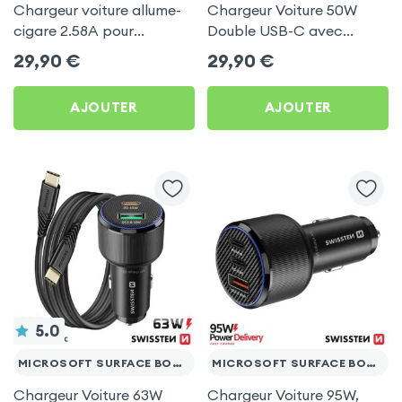
Chargeur voiture allume-
Chargeur Voiture 50W
cigare 2.58A pour
Double USB-C avec
Microsoft Surface Book 3
Câble USB C 1m pour
29,90
€
29,90
€
13.5
Microsoft Surface Book 3
13.5
AJOUTER
AJOUTER
5.0
MICROSOFT SURFACE BOOK 3 13.5
MICROSOFT SURFACE BOOK 3 13.5
Chargeur Voiture 63W
Chargeur Voiture 95W,