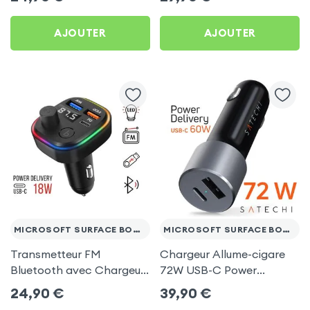
AJOUTER
AJOUTER
MICROSOFT SURFACE BOOK 3 13.5
MICROSOFT SURFACE BOOK 3 13.5
Transmetteur FM
Chargeur Allume-cigare
Bluetooth avec Chargeur
72W USB-C Power
Allume Cigare USB / USB-
Delivery + USB, Satechi -
24,90
€
39,90
€
C, C2 - Noir pour
Gris Sidéral pour