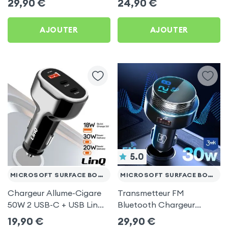
29,90
€
24,90
€
Microsoft Surface Book 3
Microsoft Surface Book 3
13.5
13.5
AJOUTER
AJOUTER
5.0
MICROSOFT SURFACE BOOK 3 13.5
MICROSOFT SURFACE BOOK 3 13.5
Chargeur Allume-Cigare
Transmetteur FM
50W 2 USB-C + USB LinQ
Bluetooth Chargeur
Noir pour Microsoft
Voiture Noir 3mk Hyper
19,90
€
29,90
€
Surface Book 3 13.5
Car pour Microsoft