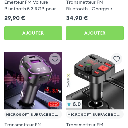
Émetteur FM Voiture
Transmetteur FM
Bluetooth 5.3 RGB pour
Bluetooth - Chargeur
Microsoft Surface Book 3
Voiture USB C + USB -
29,90
€
34,90
€
13.5
Swissten
AJOUTER
AJOUTER
5.0
MICROSOFT SURFACE BOOK 3 13.5
MICROSOFT SURFACE BOOK 3 13.5
Transmetteur FM
Transmetteur FM