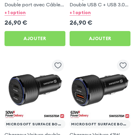
Double port avec Câble
Double USB C + USB 3.0
USB C 1m pour Microsoft
pour Microsoft Surface
+ 1 option
+ 1 option
Surface Book 3 13.5
Book 3 13.5
26,90
€
26,90
€
AJOUTER
AJOUTER
MICROSOFT SURFACE BOOK 3 13.5
MICROSOFT SURFACE BOOK 3 13.5
Chargeur Voiture double
Chargeur Voiture 63W,