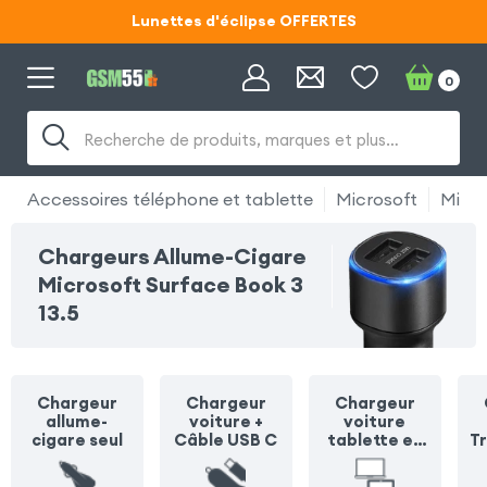
Lunettes d'éclipse OFFERTES
Code ECLIPSE55
0
Lunettes d'éclipse OFFERTES
Recherche de produits, marques et plus…
Code ECLIPSE55
Accessoires téléphone et tablette
Microsoft
Micro
Chargeurs Allume-Cigare
Microsoft Surface Book 3
13.5
Chargeur
Chargeur
Chargeur
allume-
voiture +
voiture
cigare seul
Câble USB C
tablette et
T
ordinateur