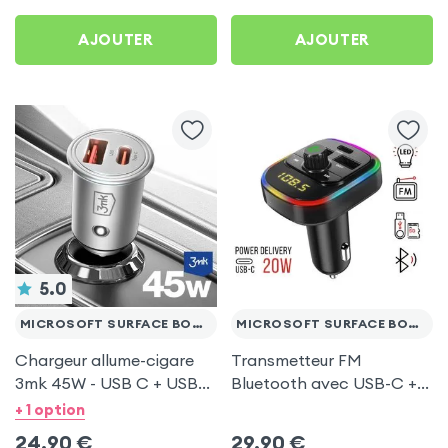
Surface Book 3 13.5
AJOUTER
AJOUTER
5.0
MICROSOFT SURFACE BOOK 3 13.5
MICROSOFT SURFACE BOOK 3 13.5
Chargeur allume-cigare
Transmetteur FM
3mk 45W - USB C + USB
Bluetooth avec USB-C +
pour Microsoft Surface
USB pour Microsoft
+ 1 option
Book 3 13.5
Surface Book 3 13.5
24,90
€
29,90
€