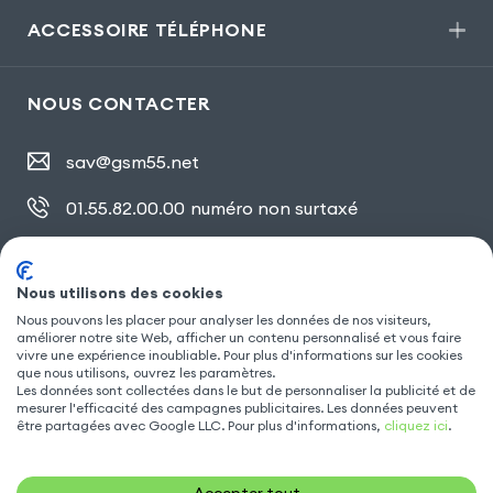
ACCESSOIRE TÉLÉPHONE
NOUS CONTACTER
sav@gsm55.net
01.55.82.00.00
numéro non surtaxé
30, bis rue Girard
,
93100 Montreuil
Nous utilisons des cookies
Nous pouvons les placer pour analyser les données de nos visiteurs,
améliorer notre site Web, afficher un contenu personnalisé et vous faire
SUIVEZ NOUS
vivre une expérience inoubliable. Pour plus d'informations sur les cookies
que nous utilisons, ouvrez les paramètres.
Les données sont collectées dans le but de personnaliser la publicité et de
mesurer l'efficacité des campagnes publicitaires. Les données peuvent
être partagées avec Google LLC. Pour plus d'informations,
cliquez ici
.