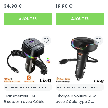
Allume-Cigare USB / USB-
pour Microsoft Surface
34,90
€
19,90
€
C, Kit Main Libre
Book 3 13.5
Multifonction - 4smarts
AJOUTER
AJOUTER
MICROSOFT SURFACE BOOK 3 13.5
MICROSOFT SURFACE BOOK 3 13.5
Transmetteur FM
Chargeur Voiture 50W
Bluetooth avec Câble
avec Câble type C
USB C - LinQ pour
rétractable LinQ pour