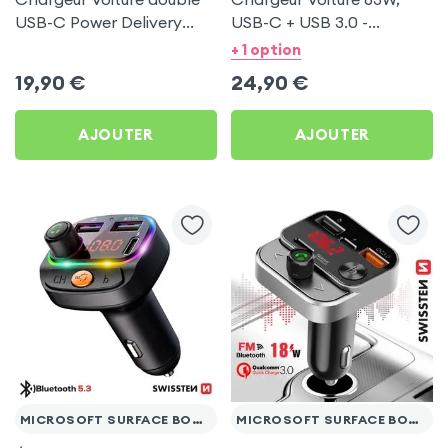
USB-C Power Delivery
USB-C + USB 3.0 -
50W - Swissten pour
Swissten pour Microsoft
+ 1 option
Microsoft Surface Book 3
Surface Book 3 13.5
19,90
€
24,90
€
13.5
AJOUTER
AJOUTER
MICROSOFT SURFACE BOOK 3 13.5
MICROSOFT SURFACE BOOK 3 13.5