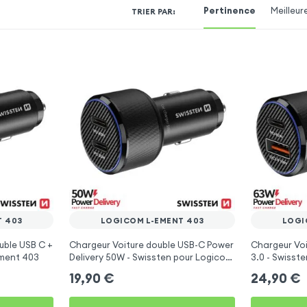
Pertinence
Meilleur
TRIER PAR
:
T 403
LOGICOM L-EMENT 403
LOGI
uble USB C +
Chargeur Voiture double USB-C Power
Chargeur Voi
ement 403
Delivery 50W - Swissten pour Logicom
3.0 - Swisst
L-ement 403
403
19,90
€
24,90
€