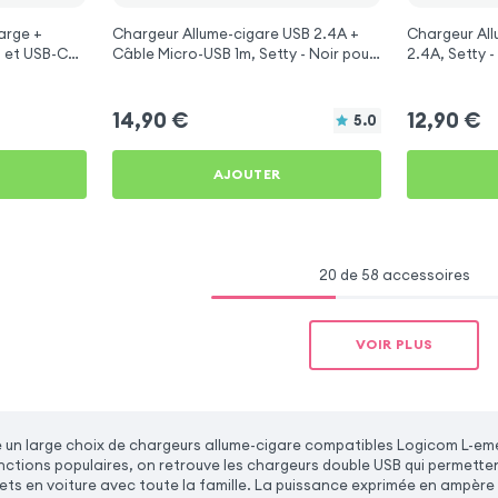
arge +
Chargeur Allume-cigare USB 2.4A +
Chargeur All
 et USB-C
Câble Micro-USB 1m, Setty - Noir pour
2.4A, Setty -
 Logicom L-
Logicom L-ement 403
ement 403
14,90
€
12,90
€
5.0
AJOUTER
20 de 58 accessoires
VOIR PLUS
un large choix de chargeurs allume-cigare compatibles Logicom L-em
onctions populaires, on retrouve les chargeurs double USB qui permette
jets en voiture avec toute la famille. La puissance exprimée en ampère 