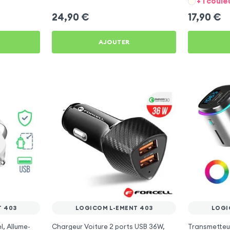
+ 1 coule
24,90
€
17,90
€
AJOUTER
T 403
LOGICOM L-EMENT 403
LOGI
l, Allume-
Chargeur Voiture 2 ports USB 36W,
Transmetteu