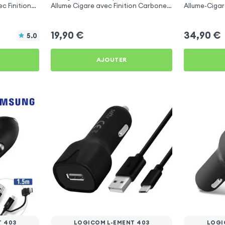
c Finition
Allume Cigare avec Finition Carbone
Allume-Cigar
pour Logicom L-ement 403
Libre Multif
19,90
€
34,90
€
5.0
AJOUTER
T 403
LOGICOM L-EMENT 403
LOGI