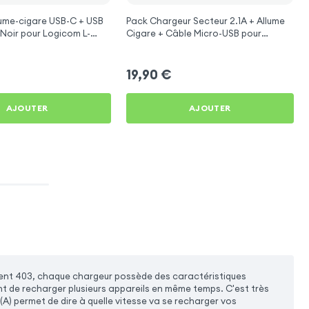
ume-cigare USB-C + USB
Pack Chargeur Secteur 2.1A + Allume
 Noir pour Logicom L-
Cigare + Câble Micro-USB pour
Logicom L-ement 403
19,90
€
AJOUTER
AJOUTER
ent 403, chaque chargeur possède des caractéristiques
nt de recharger plusieurs appareils en même temps. C'est très
(A) permet de dire à quelle vitesse va se recharger vos