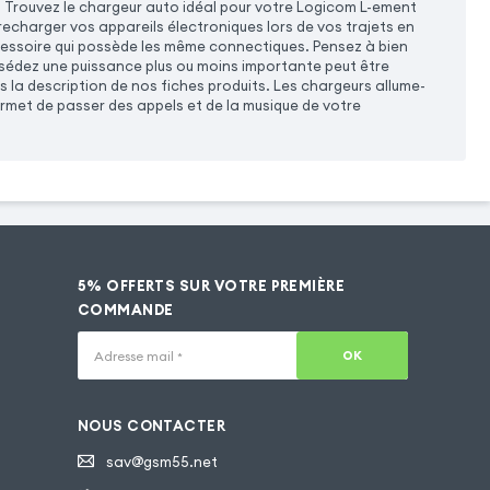
e. Trouvez le chargeur auto idéal pour votre Logicom L-ement
charger vos appareils électroniques lors de vos trajets en
cessoire qui possède les même connectiques. Pensez à bien
ssédez une puissance plus ou moins importante peut être
 la description de nos fiches produits. Les chargeurs allume-
met de passer des appels et de la musique de votre
5% OFFERTS SUR VOTRE PREMIÈRE
COMMANDE
OK
Adresse mail
*
NOUS CONTACTER
sav@gsm55.net