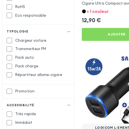
Cigare Ultra Compact ave
RoHS
Setty
Métallisée - Blanc
+ 1 couleur
Eco responsable
X-Level
X
12,90
€
XO
TYPOLOGIE
AJOUTER
Chargeur voiture
Transmetteur FM
Pack auto
Pack charge
Répartiteur allume-cigare
Promotion
ACCESSIBILITÉ
Très rapide
Immédiat
LOGICOM L-EMEN