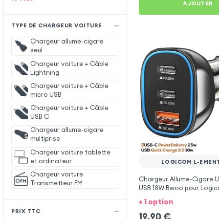
AJOUTER
TYPE DE CHARGEUR VOITURE
Chargeur allume-cigare
seul
Chargeur voiture + Câble
Lightning
Chargeur voiture + Câble
micro USB
Chargeur voiture + Câble
USB C
Chargeur allume-cigare
multiprise
Chargeur voiture tablette
et ordinateur
LOGICOM L-EMEN
Chargeur voiture
Chargeur Allume-Cigare 
Transmetteur FM
USB 18W Bwoo pour Logi
403
+ 1 option
PRIX TTC
19,90
€