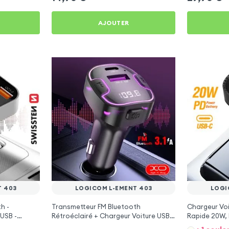
AJOUTER
T 403
LOGICOM L-EMENT 403
LOGI
h -
Transmetteur FM Bluetooth
Chargeur Voi
USB -
Rétroéclairé + Chargeur Voiture USB
Rapide 20W, 
C et USB - XO
L-ement 403