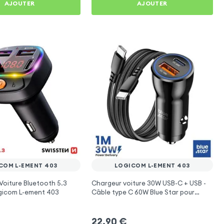
AJOUTER
AJOUTER
COM L-EMENT 403
LOGICOM L-EMENT 403
Voiture Bluetooth 5.3
Chargeur voiture 30W USB-C + USB -
gicom L-ement 403
Câble type C 60W Blue Star pour
Logicom L-ement 403
22,90
€