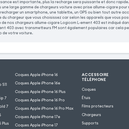
uissance est importante, plus la recharge sera puissante et donc rapid
une large gamme de chargeurs voiture avec prise allume-cigare pour re
 recharger un smartphone, une tablette, un GPS ou bien tout autre ac
e du chargeur que vous choisissez car selon les appareils que vous po
e de nos chargeurs allume-cigare Logicom L-ement 403 est indiqué dans
nt 403 avec transmetteurs FM sont également populaires car cela per
o de votre voiture.
Coques Apple iPhone 16
ACCESSOIRE
TÉLÉPHONE
Coques Apple iPhone 16e
 S11
Coques
Coques Apple iPhone 16 Plus
Étuis
ip 7
Coques Apple iPhone 16 Pro
Films protecteurs
old 7
Coques Apple iPhone 16 Pro Max
Chargeurs
6
Coques Apple iPhone 17e
Supports
 Plus
Coques Apple iPhone 17