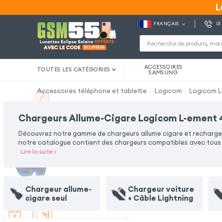
L
L
FRANÇAIS
01
ACCESSOIRES
TOUTES LES CATÉGORIES
SAMSUNG
Accessoires téléphone et tablette
Logicom
Logicom L
Chargeurs Allume-Cigare Logicom L-ement
Découvrez notre gamme de chargeurs allume cigare et rechargez 
notre catalogue contient des chargeurs compatibles avec tous t
Lire la suite
>
Chargeur allume-
Chargeur voiture
cigare seul
+ Câble Lightning