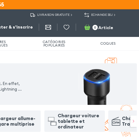
55
55
LIVRAISON GRATUITE
ECHANGE 30J
ter & s'inscrire
Article
0
RES
CATÉGORIES
COQUES
QUES
POPULAIRES
 En effet,
Lightning
...
Chargeur voiture
argeur allume-
Charge
tablette et
gare multiprise
Transm
ordinateur