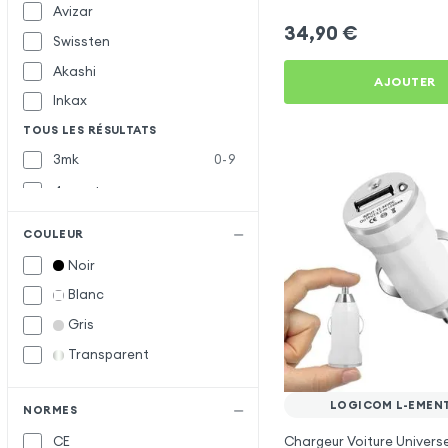
Avizar
34,90
€
Swissten
Akashi
AJOUTER
Inkax
TOUS LES RÉSULTATS
3mk
0-9
4smarts
Baseus
B
COULEUR
Belkin
Noir
Blue Star
Blanc
Bwoo
Gris
Forcell
F
Transparent
Muvit
M
LOGICOM L-EMEN
Samsung
S
NORMES
Chargeur Voiture Universe
CE
Satechi