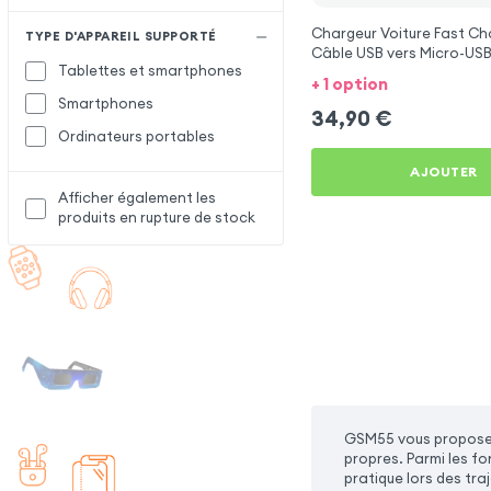
Chargeur Voiture Fast Ch
TYPE D'APPAREIL SUPPORTÉ
Câble USB vers Micro-USB
Tablettes et smartphones
1.5m, Samsung - Noir pour
+ 1 option
ement 403
Smartphones
34,90
€
Ordinateurs portables
AJOUTER
Afficher également les
produits en rupture de stock
GSM55 vous propose 
propres. Parmi les f
pratique lors des tra