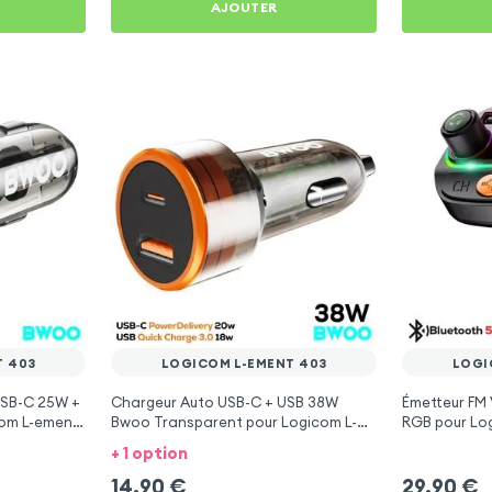
AJOUTER
T 403
LOGICOM L-EMENT 403
LOGI
USB-C 25W +
Chargeur Auto USB-C + USB 38W
Émetteur FM 
com L-ement
Bwoo Transparent pour Logicom L-
RGB pour Lo
ement 403
+ 1 option
14,90
€
29,90
€