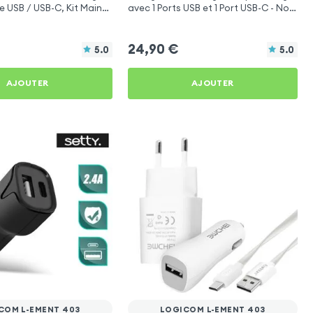
e USB / USB-C, Kit Main
avec 1 Ports USB et 1 Port USB-C - Noir
onction - 4smarts
pour Logicom L-ement 403
24,90
€
5.0
5.0
AJOUTER
AJOUTER
COM L-EMENT 403
LOGICOM L-EMENT 403