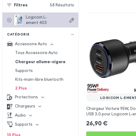
Filtres
58
Résultats
Logicom L-
ement 403
CATÉGORIE
Accessoire Auto
Tous Accessoire Auto
Chargeur allume-cigare
Supports
Kits-main-libre bluetooth
2
Plus
Protections
LOGICOM L-EMEN
Chargeurs
Chargeur Voiture 95W, Do
USB 3.0 pour Logicom L-
Audio
26,90
€
Supports
10
Plus