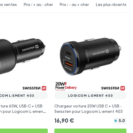
es ventes
Prix : + au - cher
Prix : - au + cher
Les plus récents
COM L-EMENT 403
LOGICOM L-EMENT 403
ture 63W, USB-C + USB
Chargeur voiture 20W USB C + USB -
en pour Logicom L-ement
Swissten pour Logicom L-ement 403
16,90
€
5.0