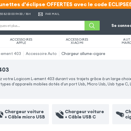
unettes d'éclipse OFFERTES avec le code ECLIPSE
unettes d'éclipse OFFERTES avec le code ECLIPSE
 55 82 00 00
9H30 / 18H
PAR MAIL
Se connec
ACCESSOIRES
ACCESSOIRES
AUT
APPLE
XIAOMI
MAR
-ement 403
Accessoire Auto
Chargeur allume-cigare
 403
votre Logicom L-ement 403 durant vos trajets grâce à un large choix.
ypes d'appareils mobiles dotés d'un port Usb, Micro Usb, Usb type C, 
Chargeur voiture
Chargeur voiture
Ch
+ Câble micro USB
+ Câble USB C
ci