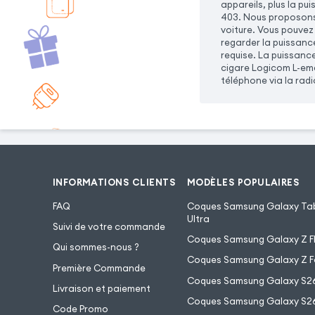
appareils, plus la p
403. Nous proposons 
voiture. Vous pouvez
regarder la puissanc
requise. La puissanc
cigare Logicom L-eme
téléphone via la radi
INFORMATIONS CLIENTS
MODÈLES POPULAIRES
FAQ
Coques Samsung Galaxy Tab
Ultra
Suivi de votre commande
Coques Samsung Galaxy Z Fl
Qui sommes-nous ?
Coques Samsung Galaxy Z F
Première Commande
Coques Samsung Galaxy S2
Livraison et paiement
Coques Samsung Galaxy S26
Code Promo