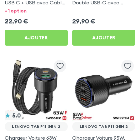
USB C + USB avec Câble
Double USB-C avec
type C Swissten pour
Câble USB C 1m pour
+ 1 option
Lenovo Tab P11 Gen 2
Lenovo Tab P11 Gen 2
22,90
€
29,90
€
AJOUTER
AJOUTER
5.0
LENOVO TAB P11 GEN 2
LENOVO TAB P11 GEN 2
Chargeur Voiture 63W
Chargeur Voiture 95W,