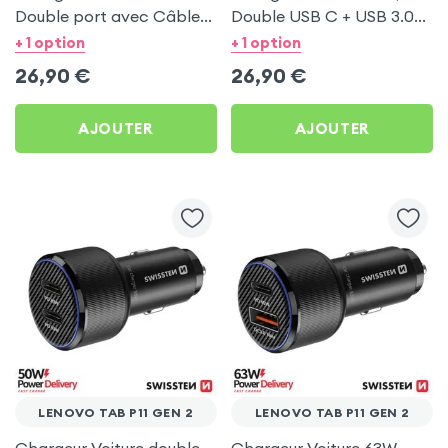
Double port avec Câble
Double USB C + USB 3.0
USB C 1m pour Lenovo
pour Lenovo Tab P11 Gen
+ 1 option
+ 1 option
Tab P11 Gen 2
2
26,90
€
26,90
€
AJOUTER
AJOUTER
LENOVO TAB P11 GEN 2
LENOVO TAB P11 GEN 2