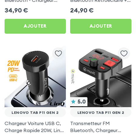
Voiture USB C + USB -
Chargeur Voiture USB C
34,90
€
24,90
€
Swissten
et USB - XO
AJOUTER
AJOUTER
5.0
LENOVO TAB P11 GEN 2
LENOVO TAB P11 GEN 2
Chargeur Voiture USB C,
Transmetteur FM
Charge Rapide 20W, LinQ
Bluetooth, Chargeur