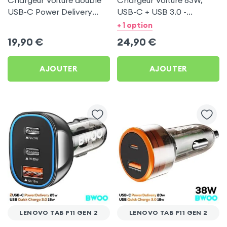
Chargeur Voiture double
Chargeur Voiture 63W,
USB-C Power Delivery
USB-C + USB 3.0 -
50W - Swissten pour
Swissten pour Lenovo Tab
+ 1 option
Lenovo Tab P11 Gen 2
P11 Gen 2
19,90
€
24,90
€
AJOUTER
AJOUTER
LENOVO TAB P11 GEN 2
LENOVO TAB P11 GEN 2