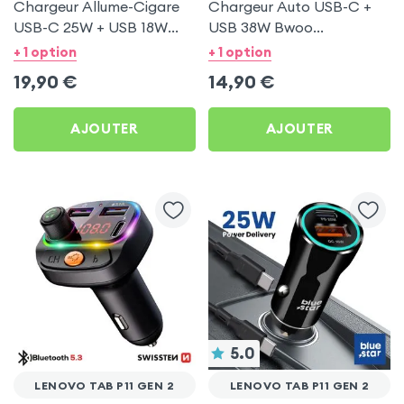
Chargeur Allume-Cigare
Chargeur Auto USB-C +
USB-C 25W + USB 18W
USB 38W Bwoo
Bwoo pour Lenovo Tab
Transparent pour Lenovo
+ 1 option
+ 1 option
P11 Gen 2
Tab P11 Gen 2
19,90
€
14,90
€
AJOUTER
AJOUTER
5.0
LENOVO TAB P11 GEN 2
LENOVO TAB P11 GEN 2