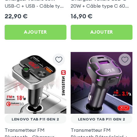
USB-C + USB - Câble type
20W + Câble type C 60W
C 60W Blue Star pour
Blue Star pour Lenovo
22,90
€
16,90
€
Lenovo Tab P11 Gen 2
Tab P11 Gen 2
AJOUTER
AJOUTER
LENOVO TAB P11 GEN 2
LENOVO TAB P11 GEN 2
Transmetteur FM
Transmetteur FM
Bluetooth - Chargeur
Bluetooth Rétroéclairé +