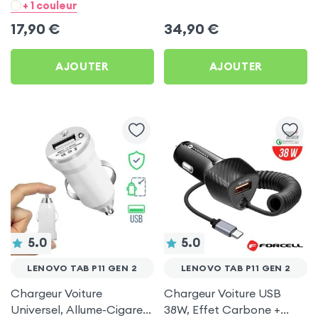
- Noir pour Lenovo Tab
Allume-cigare, Muvit pour
+ 1 couleur
P11 Gen 2
Lenovo Tab P11 Gen 2
17,90
€
34,90
€
AJOUTER
AJOUTER
5.0
5.0
LENOVO TAB P11 GEN 2
LENOVO TAB P11 GEN 2
Chargeur Voiture
Chargeur Voiture USB
Universel, Allume-Cigare
38W, Effet Carbone +