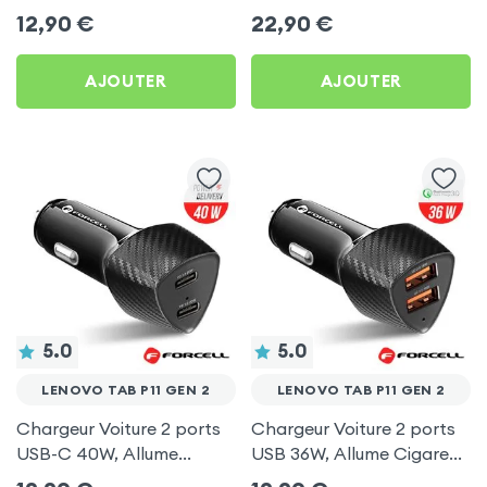
Ultra Compact avec
Câble USB-C intégré pour
12,90
€
22,90
€
Finition Métallisée - Blanc
Lenovo Tab P11 Gen 2
AJOUTER
AJOUTER
5.0
5.0
LENOVO TAB P11 GEN 2
LENOVO TAB P11 GEN 2
Chargeur Voiture 2 ports
Chargeur Voiture 2 ports
USB-C 40W, Allume
USB 36W, Allume Cigare
Cigare avec Finition
avec Finition Carbone