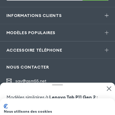
INFORMATIONS CLIENTS
MODÈLES POPULAIRES
ACCESSOIRE TÉLÉPHONE
NOUS CONTACTER
sav@gsm55.net
01.55.82.00.00
numéro non surtaxé
Modèles similaires à
Lenovo Tab P11 Gen 2
:
30, bis rue Girard
,
93100 Montreuil
Lenovo Tab P11
Lenovo Tab P11 Plus
Nous utilisons des cookies