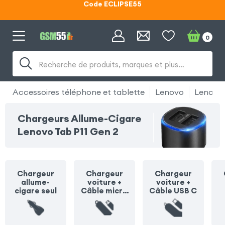
Lunettes d'éclipse OFFERTES
Code ECLIPSE55
0
Recherche de produits, marques et plus…
Accessoires téléphone et tablette
Lenovo
Lenovo 
Chargeurs Allume-Cigare
Lenovo Tab P11 Gen 2
Chargeur
Chargeur
Chargeur
allume-
voiture +
voiture +
cigare seul
Câble micro
Câble USB C
USB