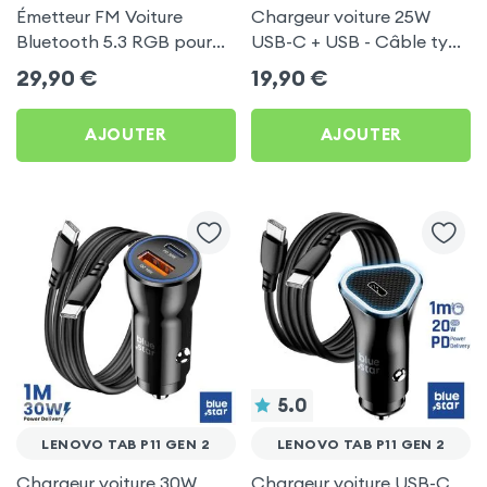
Émetteur FM Voiture
Chargeur voiture 25W
Bluetooth 5.3 RGB pour
USB-C + USB - Câble type
Lenovo Tab P11 Gen 2
C 60W Blue Star pour
29,90
€
19,90
€
Lenovo Tab P11 Gen 2
AJOUTER
AJOUTER
5.0
LENOVO TAB P11 GEN 2
LENOVO TAB P11 GEN 2
Chargeur voiture 30W
Chargeur voiture USB-C