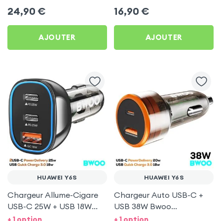
Swissten pour Huawei Y6S
pour Huawei Y6S
24,90
€
16,90
€
AJOUTER
AJOUTER
HUAWEI Y6S
HUAWEI Y6S
Chargeur Allume-Cigare
Chargeur Auto USB-C +
USB-C 25W + USB 18W
USB 38W Bwoo
Bwoo pour Huawei Y6S
Transparent pour Huawei
+ 1 option
+ 1 option