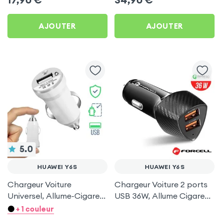
AJOUTER
AJOUTER
5.0
HUAWEI Y6S
HUAWEI Y6S
Chargeur Voiture
Chargeur Voiture 2 ports
Universel, Allume-Cigare
USB 36W, Allume Cigare
Ultra Compact avec
avec Finition Carbone
+ 1 couleur
Finition Métallisée - Blanc
pour Huawei Y6S