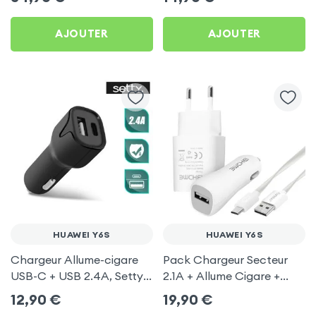
Huawei Y6S
AJOUTER
AJOUTER
HUAWEI Y6S
HUAWEI Y6S
Chargeur Allume-cigare
Pack Chargeur Secteur
USB-C + USB 2.4A, Setty -
2.1A + Allume Cigare +
Noir pour Huawei Y6S
Câble Micro-USB pour
12,90
€
19,90
€
Huawei Y6S