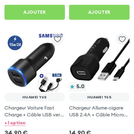
C, Kit Main Libre
pour Huawei Y6S
Multifonction - 4smarts
AJOUTER
AJOUTER
5.0
HUAWEI Y6S
HUAWEI Y6S
Chargeur Voiture Fast
Chargeur Allume-cigare
Charge + Câble USB vers
USB 2.4A + Câble Micro-
Micro-USB et USB-C 1.5m,
USB 1m, Setty - Noir pour
+ 1 option
Samsung - Noir pour
Huawei Y6S
34,90
€
14,90
€