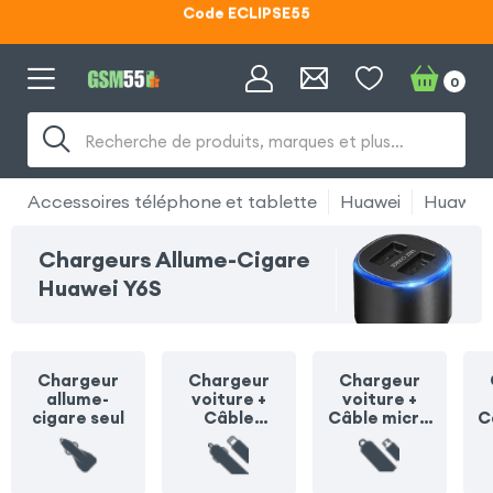
Lunettes d'éclipse OFFERTES
Code ECLIPSE55
0
Recherche de produits, marques et plus…
Accessoires téléphone et tablette
Huawei
Huawei 
Chargeurs Allume-Cigare
Huawei Y6S
Chargeur
Chargeur
Chargeur
allume-
voiture +
voiture +
cigare seul
Câble
Câble micro
C
Lightning
USB