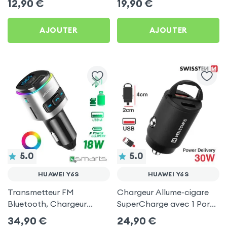
12,90
€
19,90
€
AJOUTER
AJOUTER
5.0
5.0
HUAWEI Y6S
HUAWEI Y6S
Transmetteur FM
Chargeur Allume-cigare
Bluetooth, Chargeur
SuperCharge avec 1 Ports
Allume-Cigare USB / USB-
USB et 1 Port USB-C - Noir
34,90
€
24,90
€