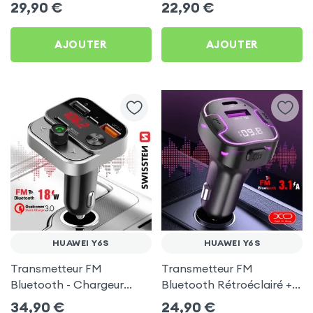
Huawei Y6S
C 60W Blue Star pour
29,90
€
22,90
€
Huawei Y6S
AJOUTER
AJOUTER
HUAWEI Y6S
HUAWEI Y6S
Transmetteur FM
Transmetteur FM
Bluetooth - Chargeur
Bluetooth Rétroéclairé +
Voiture USB C + USB -
Chargeur Voiture USB C
34,90
€
24,90
€