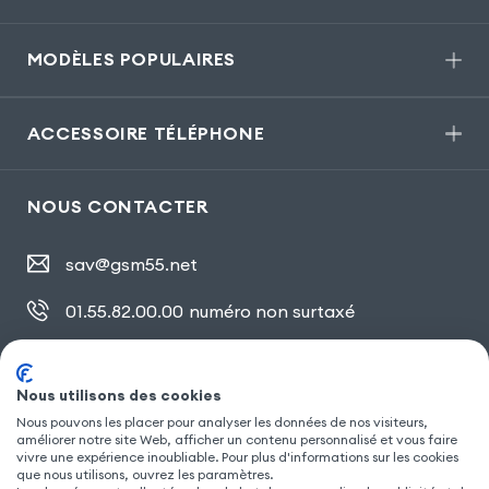
MODÈLES POPULAIRES
ACCESSOIRE TÉLÉPHONE
NOUS CONTACTER
sav@gsm55.net
01.55.82.00.00
numéro non surtaxé
30, bis rue Girard
,
93100 Montreuil
Nous utilisons des cookies
Nous pouvons les placer pour analyser les données de nos visiteurs,
SUIVEZ NOUS
améliorer notre site Web, afficher un contenu personnalisé et vous faire
vivre une expérience inoubliable. Pour plus d'informations sur les cookies
que nous utilisons, ouvrez les paramètres.