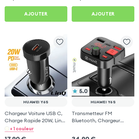
Swissten
et USB - XO
AJOUTER
AJOUTER
5.0
HUAWEI Y6S
HUAWEI Y6S
Chargeur Voiture USB C,
Transmetteur FM
Charge Rapide 20W, LinQ
Bluetooth, Chargeur
- Noir pour Huawei Y6S
Allume-cigare, Muvit pour
+ 1 couleur
Huawei Y6S
17,90
€
34,90
€