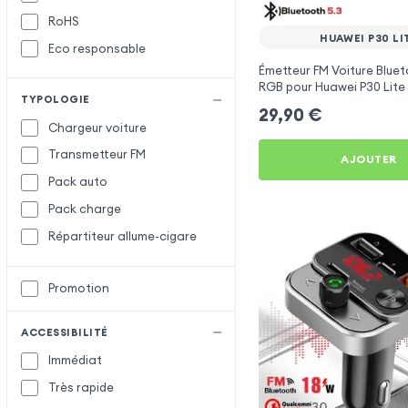
RoHS
Satechi
HUAWEI P30 LI
Eco responsable
Setty
Émetteur FM Voiture Bluet
X-Level
X
RGB pour Huawei P30 Lite
TYPOLOGIE
XO
29,90
€
Chargeur voiture
Transmetteur FM
AJOUTER
Pack auto
Pack charge
Répartiteur allume-cigare
Promotion
ACCESSIBILITÉ
Immédiat
Très rapide