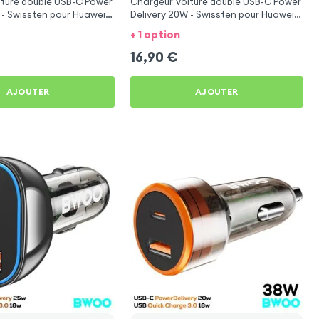
iture double USB-C Power
Chargeur Voiture double USB-C Power
 - Swissten pour Huawei
Delivery 20W - Swissten pour Huawei
P30 Lite
+ 1 option
16,90
€
AJOUTER
AJOUTER