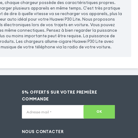
e, chaque chargeur possède des caractéristiques propres.
harger plusieurs appareils en même temps. C'est très pratique
 de dire à quelle vitesse va se recharger vos appareils, plus la
geur auto idéal pour votre Huawei P30 Lite. Nous proposons
 électroniques lors de vos trajets en voiture. Vous pouvez
les même connectiques. Pensez à bien regarder la puissance
lus ou moins importante peut être requise. La puissance de
produits. Les chargeurs allume-cigare Huawei P30 Lite avec
usique de votre téléphone via la radio de votre voiture.
5% OFFERTS SUR VOTRE PREMIÈRE
COMMANDE
OK
Adresse mail
*
NOUS CONTACTER