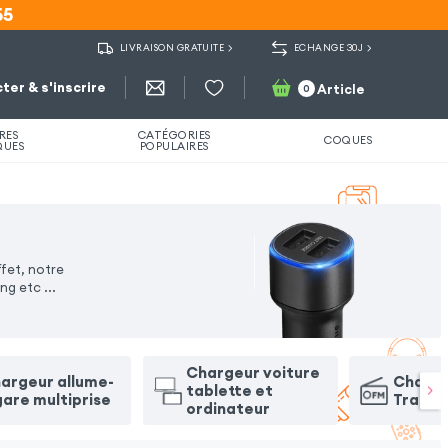
55
55
LIVRAISON GRATUITE
ECHANGE 30J
ter & s'inscrire
Article
0
RES
CATÉGORIES
COQUES
QUES
POPULAIRES
fet, notre
ing etc
...
Chargeur voiture
argeur allume-
Charge
tablette et
gare multiprise
Transm
ordinateur