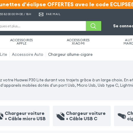
unettes d'éclipse OFFERTES avec le code ECLIPSE
unettes d'éclipse OFFERTES avec le code ECLIPSE
 55 82 00 00
9H30 / 18H
PAR MAIL
Se connec
ACCESSOIRES
ACCESSOIRES
AUT
APPLE
XIAOMI
MAR
Lite
Accessoire Auto
Chargeur allume-cigare
otre Huawei P30 Lite durant vos trajets grâce à un large choix. En ef
'appareils mobiles dotés d'un port Usb, Micro Usb, Usb type C, Lightn
Chargeur voiture
Chargeur voiture
Ch
+ Câble micro USB
+ Câble USB C
ci