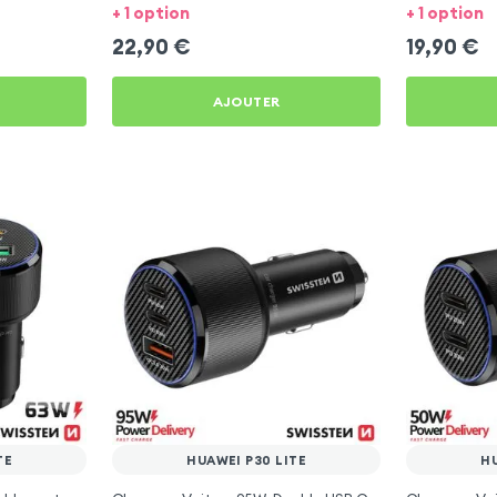
Huawei P30 Lite
Huawei P30 L
+ 1 option
+ 1 option
22,90
€
19,90
€
AJOUTER
TE
HUAWEI P30 LITE
HU