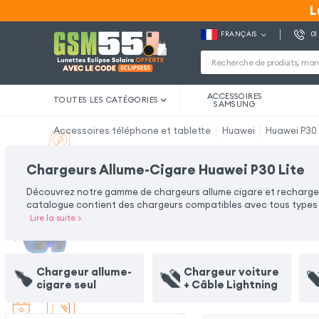
L
L
FRANÇAIS
01
ACCESSOIRES
TOUTES LES CATÉGORIES
SAMSUNG
Accessoires téléphone et tablette
Huawei
Huawei P30 
Chargeurs Allume-Cigare Huawei P30 Lite
Découvrez notre gamme de chargeurs allume cigare et rechargez v
catalogue contient des chargeurs compatibles avec tous types d
Lire la suite
>
Chargeur allume-
Chargeur voiture
cigare seul
+ Câble Lightning