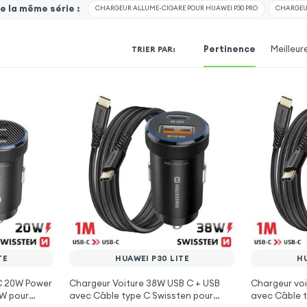
 la même série :
CHARGEUR ALLUME-CIGARE POUR HUAWEI P30 PRO
CHARGEUR
Pertinence
Meilleur
TRIER PAR
:
TE
HUAWEI P30 LITE
HU
 C 20W Power
Chargeur Voiture 38W USB C + USB
Chargeur voi
0W pour
avec Câble type C Swissten pour
avec Câble t