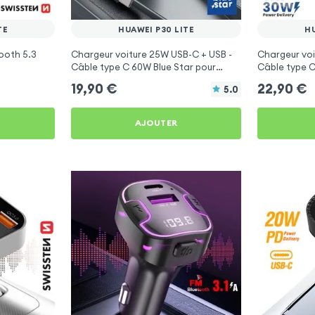
TE
HUAWEI P30 LITE
HU
ooth 5.3
Chargeur voiture 25W USB-C + USB -
Chargeur voi
Câble type C 60W Blue Star pour
Câble type C
Huawei P30 Lite
Huawei P30 L
19,90
€
22,90
€
5.0
AJOUTER