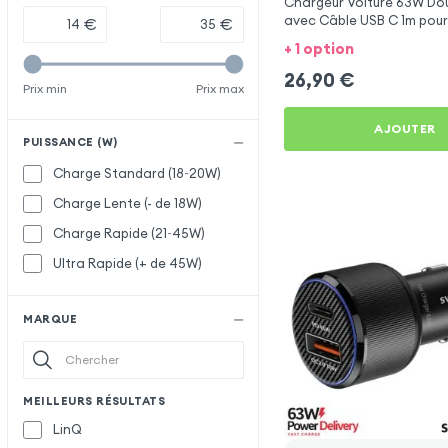
Chargeur Voiture 63W Dou
avec Câble USB C 1m pour
€
€
Lite
+ 1 option
26,90
€
Prix min
Prix max
AJOUTER
PUISSANCE (W)
Charge Standard (18~20W)
Charge Lente (- de 18W)
Charge Rapide (21~45W)
Ultra Rapide (+ de 45W)
MARQUE
MEILLEURS RÉSULTATS
LinQ