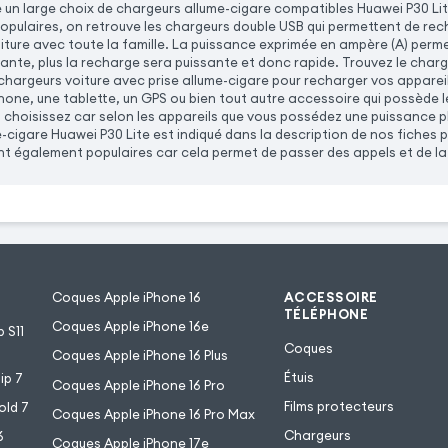
n large choix de chargeurs allume-cigare compatibles Huawei P30 Lit
populaires, on retrouve les chargeurs double USB qui permettent de rec
oiture avec toute la famille. La puissance exprimée en ampère (A) permet
ante, plus la recharge sera puissante et donc rapide. Trouvez le char
hargeurs voiture avec prise allume-cigare pour recharger vos appareils
one, une tablette, un GPS ou bien tout autre accessoire qui possède 
 choisissez car selon les appareils que vous possédez une puissance p
-cigare Huawei P30 Lite est indiqué dans la description de nos fiches 
t également populaires car cela permet de passer des appels et de la m
Coques Apple iPhone 16
ACCESSOIRE
TÉLÉPHONE
Coques Apple iPhone 16e
 S11
Coques
Coques Apple iPhone 16 Plus
Étuis
ip 7
Coques Apple iPhone 16 Pro
Films protecteurs
old 7
Coques Apple iPhone 16 Pro Max
Chargeurs
6
Coques Apple iPhone 17e