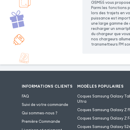
GSM55 vous propose u
Parmi les fonctions 
lors des trajets en v
puissance est import
une large gamme de c
recharger un smartph
du chargeur que vous
nos chargeurs allume
transmetteurs FM son
INFORMATIONS CLIENTS
MODÈLES POPULAIRES
FAQ
Coques Samsung Galaxy Tab
Ultra
Suivi de votre commande
Coques Samsung Galaxy Z Fl
Qui sommes-nous ?
Coques Samsung Galaxy Z F
Première Commande
Coques Samsung Galaxy S2