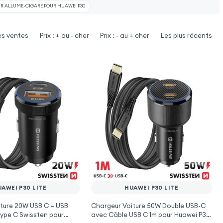
 ALLUME-CIGARE POUR HUAWEI P30
es ventes
Prix : + au - cher
Prix : - au + cher
Les plus récents
AWEI P30 LITE
HUAWEI P30 LITE
ture 20W USB C + USB
Chargeur Voiture 50W Double USB-C
ype C Swissten pour
avec Câble USB C 1m pour Huawei P30