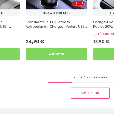
TE
HUAWEI P30 LITE
HU
h -
Transmetteur FM Bluetooth
Chargeur Voi
USB -
Rétroéclairé + Chargeur Voiture USB
Rapide 20W, 
C et USB - XO
P30 Lite
+ 1 coule
24,90
€
17,90
€
AJOUTER
20 de 71 accessoires
VOIR PLUS