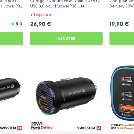
ble port
Chargeur Voiture 95W, Double USB C +
Chargeur Vo
 Huawei P30
USB 3.0 pour Huawei P30 Lite
Delivery 50W
P30 Lite
+ 1 option
26,90
€
19,90
€
5.0
AJOUTER