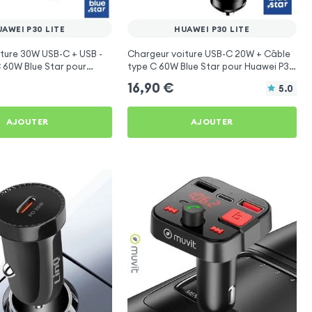
AWEI P30 LITE
HUAWEI P30 LITE
ture 30W USB-C + USB -
Chargeur voiture USB-C 20W + Câble
 60W Blue Star pour
type C 60W Blue Star pour Huawei P30
ite
Lite
16,90
€
5.0
AJOUTER
AJOUTER