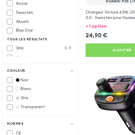
HUAWEI P30 LI
Avizar
Chargeur Voiture 63W, US
Swissten
3.0 - Swissten pour Huawe
Akashi
+ 1 option
Blue Star
24,90
€
TOUS LES RÉSULTATS
3mk
0-9
AJOUTER
4smarts
Baseus
B
COULEUR
Belkin
Noir
Bwoo
Blanc
Forcell
F
Gris
Forever
Transparent
Inkax
I
Muvit
M
NORMES
CE
Samsung
S