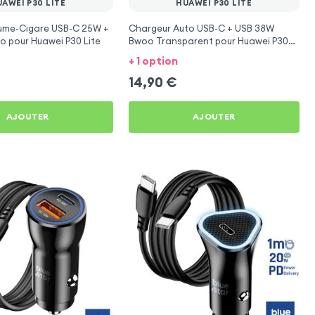
AWEI P30 LITE
HUAWEI P30 LITE
lume-Cigare USB-C 25W +
Chargeur Auto USB-C + USB 38W
 pour Huawei P30 Lite
Bwoo Transparent pour Huawei P30
Lite
+ 1 option
14,90
€
AJOUTER
AJOUTER