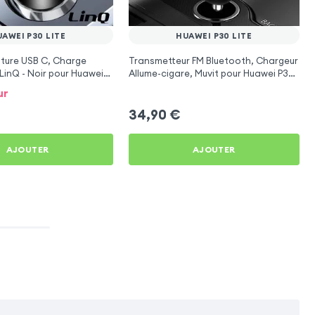
AWEI P30 LITE
HUAWEI P30 LITE
ture USB C, Charge
Transmetteur FM Bluetooth, Chargeur
LinQ - Noir pour Huawei
Allume-cigare, Muvit pour Huawei P30
Lite
ur
34,90
€
AJOUTER
AJOUTER