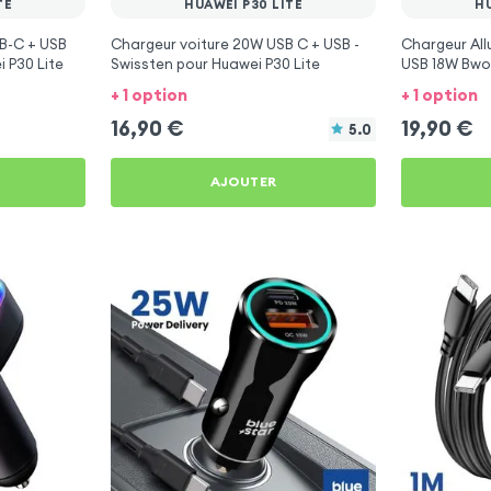
TE
HUAWEI P30 LITE
HU
B-C + USB
Chargeur voiture 20W USB C + USB -
Chargeur Al
i P30 Lite
Swissten pour Huawei P30 Lite
USB 18W Bwoo
+ 1 option
+ 1 option
16,90
€
19,90
€
5.0
AJOUTER