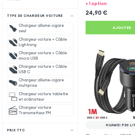
Huawei P30 Lite
+ 1 option
24,90
€
TYPE DE CHARGEUR VOITURE
Chargeur allume-cigare
AJOUTER
seul
Chargeur voiture + Câble
Lightning
Chargeur voiture + Câble
micro USB
Chargeur voiture + Câble
USB C
Chargeur allume-cigare
multiprise
Chargeur voiture tablette
et ordinateur
Chargeur voiture
Transmetteur FM
HUAWEI P30 LI
PRIX TTC