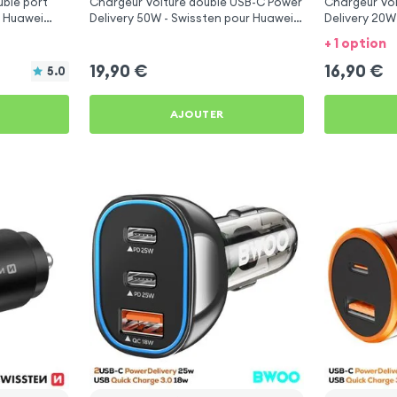
ble port
Chargeur Voiture double USB-C Power
Chargeur Vo
r Huawei
Delivery 50W - Swissten pour Huawei
Delivery 20W
Nova 11i
Nova 11i
+ 1 option
19,90
€
16,90
€
5.0
AJOUTER