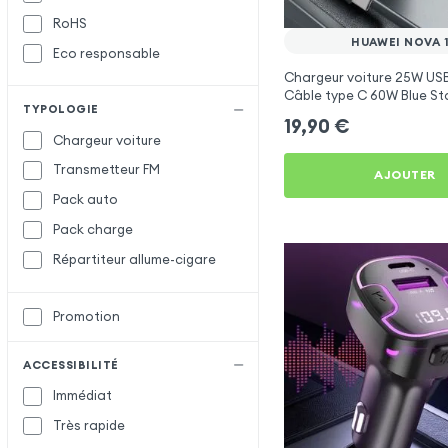
RoHS
Satechi
HUAWEI NOVA 1
Eco responsable
Setty
Chargeur voiture 25W USB
X-Level
X
Câble type C 60W Blue St
TYPOLOGIE
Huawei Nova 11i
XO
19,90
€
Chargeur voiture
Transmetteur FM
AJOUTER
Pack auto
Pack charge
Répartiteur allume-cigare
Promotion
ACCESSIBILITÉ
Immédiat
Très rapide