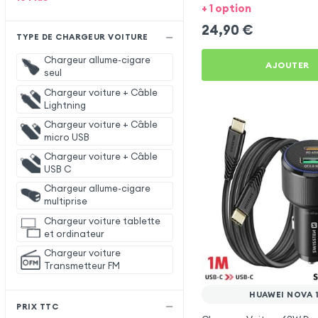
Huawei Nova 11i
+ 1 option
24,90
€
TYPE DE CHARGEUR VOITURE
Chargeur allume-cigare
AJOUTER
seul
Chargeur voiture + Câble
Lightning
Chargeur voiture + Câble
micro USB
Chargeur voiture + Câble
USB C
Chargeur allume-cigare
multiprise
Chargeur voiture tablette
et ordinateur
Chargeur voiture
Transmetteur FM
HUAWEI NOVA 1
PRIX TTC