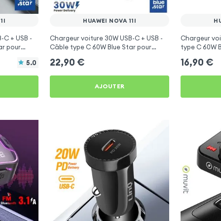
1I
HUAWEI NOVA 11I
HU
-C + USB -
Chargeur voiture 30W USB-C + USB -
Chargeur vo
ar pour
Câble type C 60W Blue Star pour
type C 60W B
Huawei Nova 11i
Nova 11i
22,90
€
16,90
€
5.0
AJOUTER