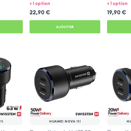
Huawei Nova 11i
Huawei Nova 
+ 1 option
+ 1 option
22,90
€
19,90
€
AJOUTER
1I
HUAWEI NOVA 11I
HU