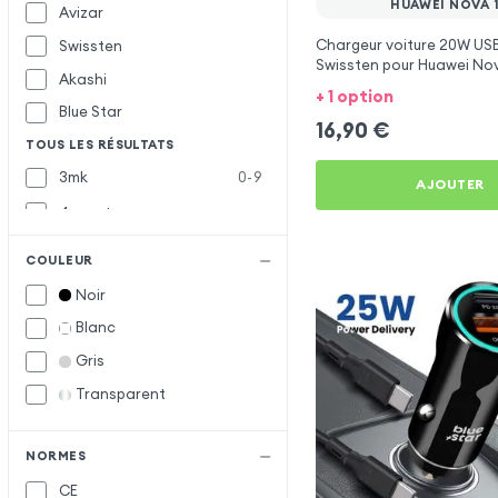
HUAWEI NOVA 1
Avizar
Chargeur voiture 20W USB
Swissten
Swissten pour Huawei Nova
Akashi
+ 1 option
Blue Star
16,90
€
TOUS LES RÉSULTATS
3mk
0-9
AJOUTER
4smarts
Baseus
B
COULEUR
Belkin
Noir
Bwoo
Blanc
Forcell
F
Gris
Forever
Transparent
Inkax
I
Muvit
M
NORMES
CE
Samsung
S