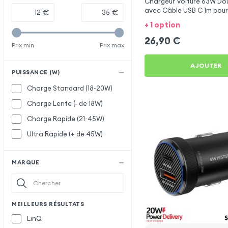
Chargeur Voiture 63W Dou
avec Câble USB C 1m pou
€
€
Nova 11i
+ 1 option
26,90
€
Prix min
Prix max
AJOUTER
PUISSANCE (W)
Charge Standard (18~20W)
Charge Lente (- de 18W)
Charge Rapide (21~45W)
Ultra Rapide (+ de 45W)
MARQUE
MEILLEURS RÉSULTATS
LinQ