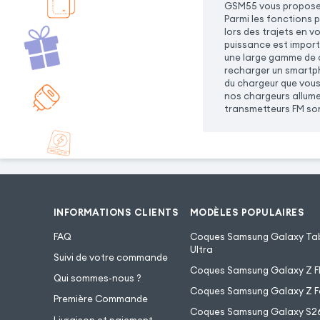
GSM55 vous propose u
Parmi les fonctions 
lors des trajets en v
puissance est import
une large gamme de c
recharger un smartph
du chargeur que vous
nos chargeurs allume
transmetteurs FM son
INFORMATIONS CLIENTS
MODÈLES POPULAIRES
FAQ
Coques Samsung Galaxy Tab
Ultra
Suivi de votre commande
Coques Samsung Galaxy Z Fl
Qui sommes-nous ?
Coques Samsung Galaxy Z F
Première Commande
Coques Samsung Galaxy S2