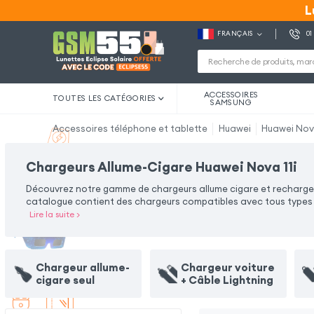
L
L
FRANÇAIS
01
ACCESSOIRES
TOUTES LES CATÉGORIES
SAMSUNG
Accessoires téléphone et tablette
Huawei
Huawei Nova
Chargeurs Allume-Cigare Huawei Nova 11i
Découvrez notre gamme de chargeurs allume cigare et rechargez v
catalogue contient des chargeurs compatibles avec tous types d
Lire la suite
>
Chargeur allume-
Chargeur voiture
cigare seul
+ Câble Lightning