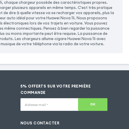
i, chaque chargeur possède des caractéristiques propres.
harger plusieurs appareils en même temps. C'est très pratique
 de dire à quelle vitesse va se recharger vos appareils, plus la
geur auto idéal pour votre Huawei Nova 11i. Nous proposons
 électroniques lors de vos trajets en voiture. Vous pouvez
les même connectiques. Pensez à bien regarder la puissance
lus ou moins importante peut être requise. La puissance de
produits. Les chargeurs allume-cigare Huawei Nova 11i avec
usique de votre téléphone via la radio de votre voiture.
5% OFFERTS SUR VOTRE PREMIÈRE
COMMANDE
OK
Adresse mail
*
NOUS CONTACTER