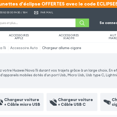
unettes d'éclipse OFFERTES avec le code ECLIPSE
unettes d'éclipse OFFERTES avec le code ECLIPSE
 55 82 00 00
9H30 / 18H
PAR MAIL
Se connec
ACCESSOIRES
ACCESSOIRES
AUT
APPLE
XIAOMI
MAR
 11i
Accessoire Auto
Chargeur allume-cigare
otre Huawei Nova 11i durant vos trajets grâce à un large choix. En ef
'appareils mobiles dotés d'un port Usb, Micro Usb, Usb type C, Lightn
Chargeur voiture
Chargeur voiture
Ch
+ Câble micro USB
+ Câble USB C
ci