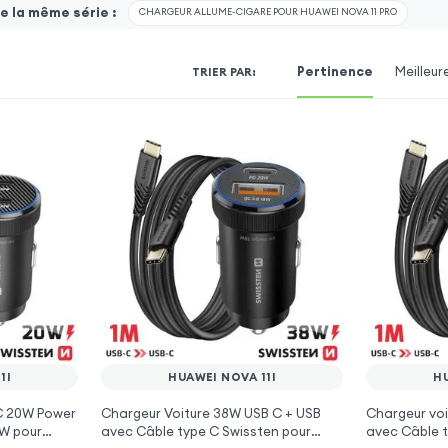
 la même série :
CHARGEUR ALLUME-CIGARE POUR HUAWEI NOVA 11 PRO
Pertinence
Meilleur
TRIER PAR
:
1I
HUAWEI NOVA 11I
HU
 C 20W Power
Chargeur Voiture 38W USB C + USB
Chargeur voi
0W pour
avec Câble type C Swissten pour
avec Câble t