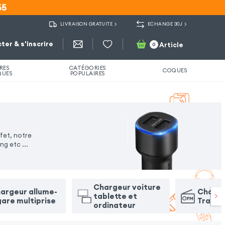
55
55
LIVRAISON GRATUITE
ECHANGE 30J
ter & s'inscrire
Article
0
RES
CATÉGORIES
COQUES
QUES
POPULAIRES
fet, notre
ing etc
...
Chargeur voiture
argeur allume-
Charge
tablette et
gare multiprise
Transm
ordinateur