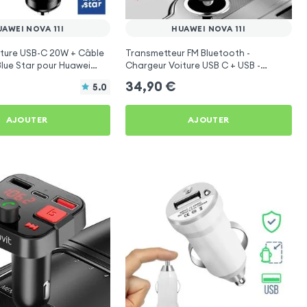
AWEI NOVA 11I
HUAWEI NOVA 11I
iture USB-C 20W + Câble
Transmetteur FM Bluetooth -
lue Star pour Huawei
Chargeur Voiture USB C + USB -
Swissten
34,90
€
5.0
AJOUTER
AJOUTER