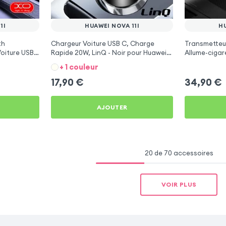
1I
HUAWEI NOVA 11I
HU
th
Chargeur Voiture USB C, Charge
Transmetteu
Voiture USB
Rapide 20W, LinQ - Noir pour Huawei
Allume-cigar
Nova 11i
Nova 11i
+ 1 couleur
17,90
€
34,90
€
AJOUTER
20 de 70 accessoires
VOIR PLUS