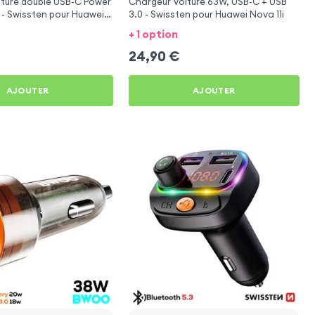
iture double USB-C Power
Chargeur Voiture 63W, USB-C + USB
 - Swissten pour Huawei
3.0 - Swissten pour Huawei Nova 11i
+ 1 option
24,90
€
AJOUTER
AJOUTER