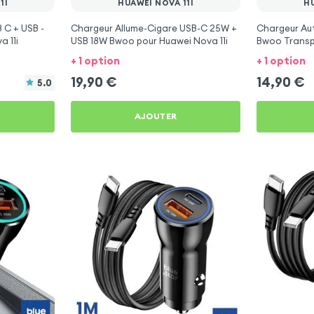
1I
HUAWEI NOVA 11I
HU
 C + USB -
Chargeur Allume-Cigare USB-C 25W +
Chargeur Au
 11i
USB 18W Bwoo pour Huawei Nova 11i
Bwoo Transp
11i
+ 1 option
+ 1 option
19,90
€
14,90
€
5.0
AJOUTER