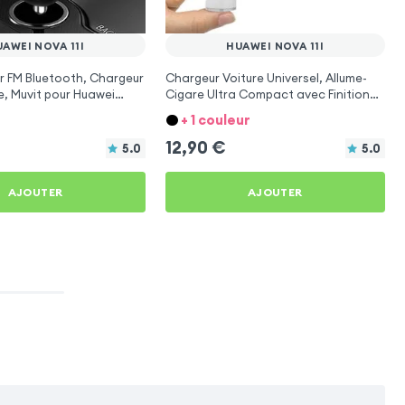
AWEI NOVA 11I
HUAWEI NOVA 11I
r FM Bluetooth, Chargeur
Chargeur Voiture Universel, Allume-
e, Muvit pour Huawei
Cigare Ultra Compact avec Finition
Métallisée - Blanc
+ 1 couleur
12,90
€
5.0
5.0
AJOUTER
AJOUTER