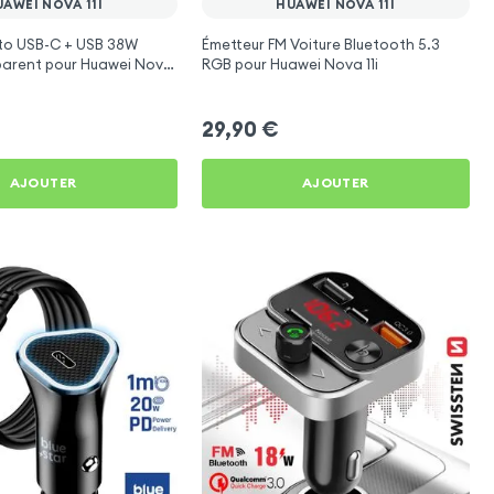
AWEI NOVA 11I
HUAWEI NOVA 11I
to USB-C + USB 38W
Émetteur FM Voiture Bluetooth 5.3
arent pour Huawei Nova
RGB pour Huawei Nova 11i
29,90
€
AJOUTER
AJOUTER