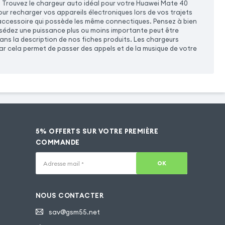
e. Trouvez le chargeur auto idéal pour votre Huawei Mate 40
ur recharger vos appareils électroniques lors de vos trajets
 accessoire qui possède les même connectiques. Pensez à bien
ssédez une puissance plus ou moins importante peut être
ans la description de nos fiches produits. Les chargeurs
r cela permet de passer des appels et de la musique de votre
5% OFFERTS SUR VOTRE PREMIÈRE
COMMANDE
OK
Adresse mail
*
NOUS CONTACTER
sav@gsm55.net