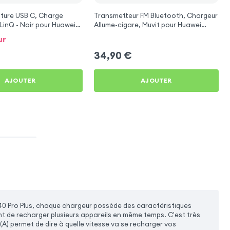
ture USB C, Charge
Transmetteur FM Bluetooth, Chargeur
LinQ - Noir pour Huawei
Allume-cigare, Muvit pour Huawei
Plus
Mate 40 Pro Plus
ur
34,90
€
AJOUTER
AJOUTER
0 Pro Plus, chaque chargeur possède des caractéristiques
nt de recharger plusieurs appareils en même temps. C'est très
(A) permet de dire à quelle vitesse va se recharger vos