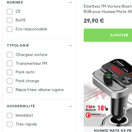
Muvit
M
NORMES
Émetteur FM Voiture Bluet
CE
RGB pour Huawei Mate 40 
Samsung
S
29,90
€
RoHS
Satechi
Eco responsable
Setty
AJOUTER
X-Level
X
TYPOLOGIE
XO
Chargeur voiture
Transmetteur FM
Pack auto
Pack charge
Répartiteur allume-cigare
ACCESSIBILITÉ
Immédiat
Très rapide
HUAWEI MATE 40 PR