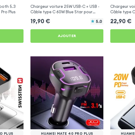
ooth 5.3
Chargeur voiture 25W USB-C + USB -
Chargeur voi
Pro Plus
Câble type C 60W Blue Star pour
Câble type C
Huawei Mate 40 Pro Plus
Huawei Mate 
19,90
€
22,90
€
5.0
AJOUTER
O PLUS
HUAWEI MATE 40 PRO PLUS
HUAWEI