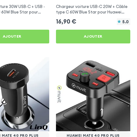
ture 30W USB-C + USB -
Chargeur voiture USB-C 20W + Câble
 60W Blue Star pour
type C 60W Blue Star pour Huawei
40 Pro Plus
Mate 40 Pro Plus
16,90
€
5.0
AJOUTER
AJOUTER
 MATE 40 PRO PLUS
HUAWEI MATE 40 PRO PLUS