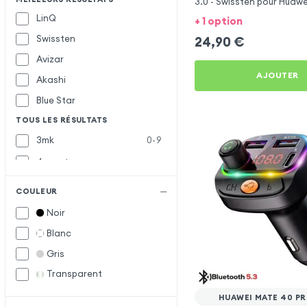
3.0 - Swissten pour Huaw
Pro Plus
LinQ
+ 1 option
Swissten
24,90
€
Avizar
AJOUTER
Akashi
Blue Star
TOUS LES RÉSULTATS
3mk
0-9
4smarts
Baseus
B
COULEUR
Belkin
Noir
Bwoo
Blanc
Forcell
F
Gris
Forever
Transparent
Inkax
I
HUAWEI MATE 40 PR