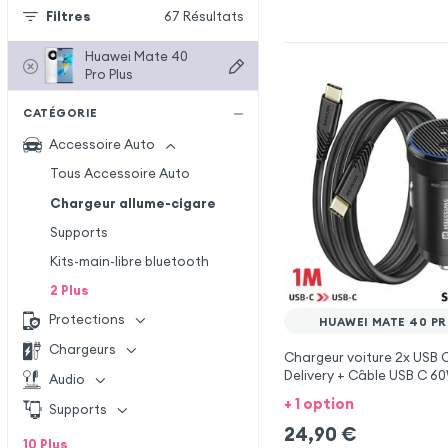
Filtres
67
Résultats
Huawei Mate 40
Pro Plus
CATÉGORIE
Accessoire Auto
Tous Accessoire Auto
Chargeur allume-cigare
Supports
Kits-main-libre bluetooth
2
Plus
Protections
HUAWEI MATE 40 PR
Chargeurs
Chargeur voiture 2x USB
Delivery + Câble USB C 6
Audio
Huawei Mate 40 Pro Plus
+ 1 option
Supports
24,90
€
10
Plus