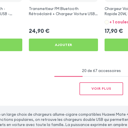
h -
Transmetteur FM Bluetooth
Chargeur Voi
USB -
Rétroéclairé + Chargeur Voiture USB
Rapide 20W, 
C et USB - XO
Mate 40 Pro 
+ 1 coule
24,90
€
17,90
€
AJOUTER
20 de 67 accessoires
VOIR PLUS
un large choix de chargeurs allume-cigare compatibles Huawei Mate 4
onctions populaires, on retrouve les chargeurs double USB qui permette
jets en voiture avec toute la famille. La puissance exprimée en ampère 