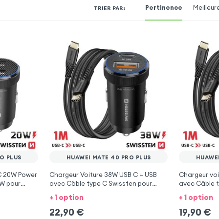
Pertinence
Meilleur
TRIER PAR
:
O PLUS
HUAWEI MATE 40 PRO PLUS
HUAWEI
 C 20W Power
Chargeur Voiture 38W USB C + USB
Chargeur voi
0W pour
avec Câble type C Swissten pour
avec Câble t
Huawei Mate 40 Pro Plus
Huawei Mate 
+ 1 option
+ 1 option
22,90
€
19,90
€