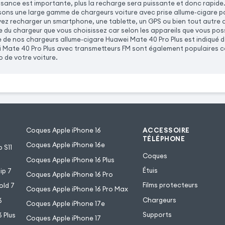
uissance est importante, plus la recharge sera puissante et donc rapid
sons une large gamme de chargeurs voiture avec prise allume-cigare po
vez recharger un smartphone, une tablette, un GPS ou bien tout autre
e du chargeur que vous choisissez car selon les appareils que vous po
e de nos chargeurs allume-cigare Huawei Mate 40 Pro Plus est indiqué d
 Mate 40 Pro Plus avec transmetteurs FM sont également populaires ca
o de votre voiture.
Coques Apple iPhone 16
ACCESSOIRE
TÉLÉPHONE
Coques Apple iPhone 16e
 S11
Coques
Coques Apple iPhone 16 Plus
Étuis
ip 7
Coques Apple iPhone 16 Pro
Films protecteurs
old 7
Coques Apple iPhone 16 Pro Max
Chargeurs
6
Coques Apple iPhone 17e
Supports
 Plus
Coques Apple iPhone 17