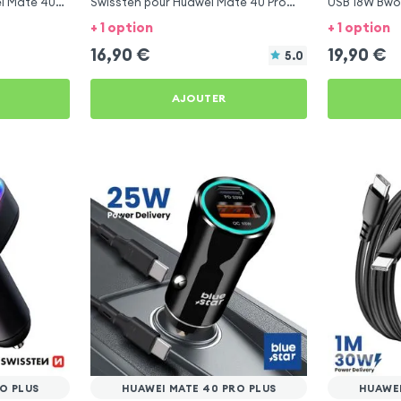
ei Mate 40
Swissten pour Huawei Mate 40 Pro
USB 18W Bwo
Plus
Pro Plus
+ 1 option
+ 1 option
16,90
€
19,90
€
5.0
AJOUTER
O PLUS
HUAWEI MATE 40 PRO PLUS
HUAWEI