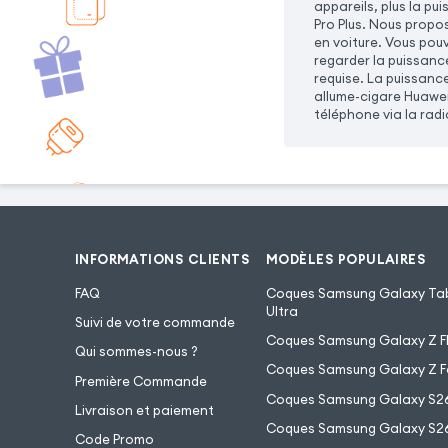
appareils, plus la p
Pro Plus. Nous propo
en voiture. Vous pou
regarder la puissanc
requise. La puissanc
allume-cigare Huawei
téléphone via la radi
INFORMATIONS CLIENTS
MODÈLES POPULAIRES
FAQ
Coques Samsung Galaxy Tab
Ultra
Suivi de votre commande
Coques Samsung Galaxy Z Fl
Qui sommes-nous ?
Coques Samsung Galaxy Z F
Première Commande
Coques Samsung Galaxy S2
Livraison et paiement
Coques Samsung Galaxy S26
Code Promo