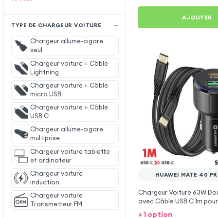
AJOUTER
TYPE DE CHARGEUR VOITURE
Chargeur allume-cigare
seul
Chargeur voiture + Câble
Lightning
Chargeur voiture + Câble
micro USB
Chargeur voiture + Câble
USB C
Chargeur allume-cigare
multiprise
Chargeur voiture tablette
et ordinateur
Chargeur voiture
HUAWEI MATE 40 PR
induction
Chargeur Voiture 63W Dou
Chargeur voiture
avec Câble USB C 1m pou
Transmetteur FM
Mate 40 Pro Plus
+ 1 option