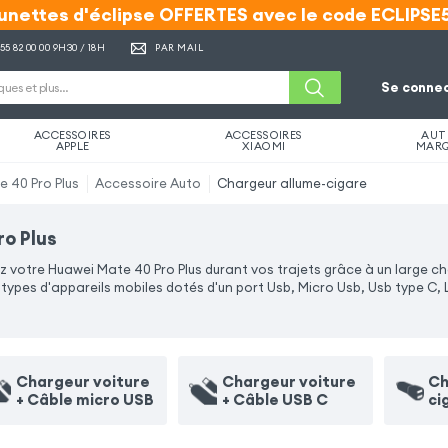
unettes d'éclipse OFFERTES avec le code ECLIPSE
unettes d'éclipse OFFERTES avec le code ECLIPSE
 55 82 00 00
9H30 / 18H
PAR MAIL
Se connec
ACCESSOIRES
ACCESSOIRES
AUT
APPLE
XIAOMI
MAR
 40 Pro Plus
Accessoire Auto
Chargeur allume-cigare
o Plus
votre Huawei Mate 40 Pro Plus durant vos trajets grâce à un large cho
ypes d'appareils mobiles dotés d'un port Usb, Micro Usb, Usb type C, 
Chargeur voiture
Chargeur voiture
Ch
+ Câble micro USB
+ Câble USB C
ci