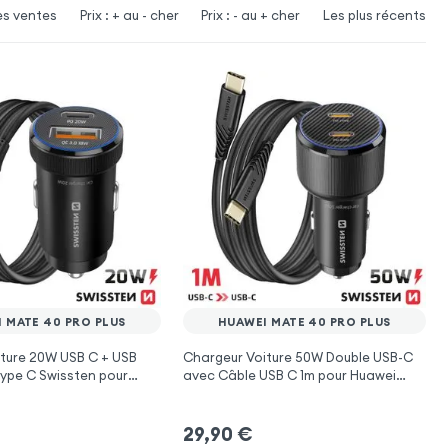
es ventes
Prix : + au - cher
Prix : - au + cher
Les plus récents
 MATE 40 PRO PLUS
HUAWEI MATE 40 PRO PLUS
ture 20W USB C + USB
Chargeur Voiture 50W Double USB-C
ype C Swissten pour
avec Câble USB C 1m pour Huawei
40 Pro Plus
Mate 40 Pro Plus
29,90
€