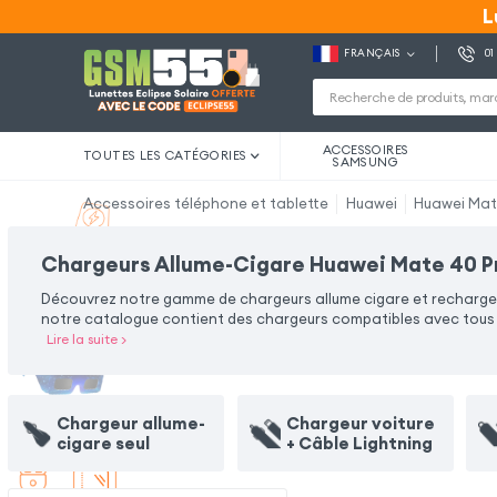
L
L
FRANÇAIS
01
ACCESSOIRES
TOUTES LES CATÉGORIES
SAMSUNG
Accessoires téléphone et tablette
Huawei
Huawei Mate
Chargeurs Allume-Cigare Huawei Mate 40 Pr
Découvrez notre gamme de chargeurs allume cigare et rechargez 
notre catalogue contient des chargeurs compatibles avec tous t
Lire la suite
>
Chargeur allume-
Chargeur voiture
cigare seul
+ Câble Lightning