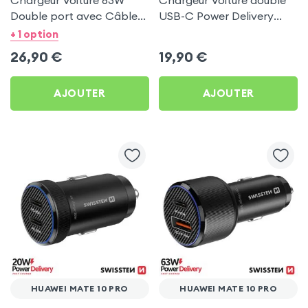
Chargeur Voiture 63W
Chargeur Voiture double
Double port avec Câble
USB-C Power Delivery
USB C 1m pour Huawei
50W - Swissten pour
+ 1 option
Mate 10 Pro
Huawei Mate 10 Pro
26,90
€
19,90
€
AJOUTER
AJOUTER
HUAWEI MATE 10 PRO
HUAWEI MATE 10 PRO