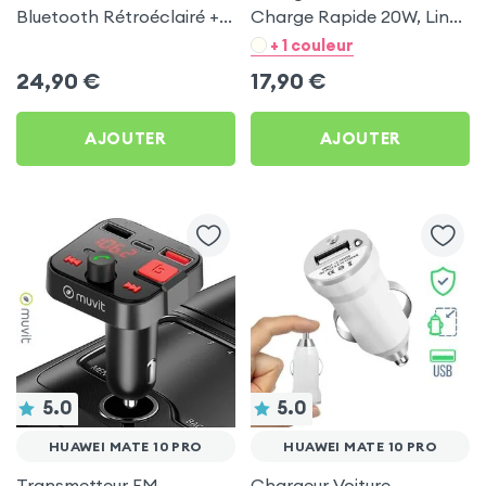
Bluetooth Rétroéclairé +
Charge Rapide 20W, LinQ
Chargeur Voiture USB C
- Noir pour Huawei Mate
+ 1 couleur
et USB - XO
10 Pro
24,90
€
17,90
€
AJOUTER
AJOUTER
5.0
5.0
HUAWEI MATE 10 PRO
HUAWEI MATE 10 PRO
Transmetteur FM
Chargeur Voiture