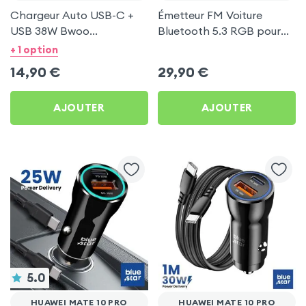
Chargeur Auto USB-C +
Émetteur FM Voiture
USB 38W Bwoo
Bluetooth 5.3 RGB pour
Transparent pour Huawei
Huawei Mate 10 Pro
+ 1 option
Mate 10 Pro
14,90
€
29,90
€
AJOUTER
AJOUTER
5.0
HUAWEI MATE 10 PRO
HUAWEI MATE 10 PRO