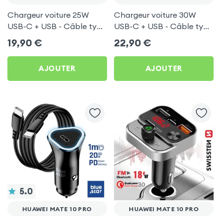
Chargeur voiture 25W
Chargeur voiture 30W
USB-C + USB - Câble type
USB-C + USB - Câble type
C 60W Blue Star pour
C 60W Blue Star pour
19,90
€
22,90
€
Huawei Mate 10 Pro
Huawei Mate 10 Pro
AJOUTER
AJOUTER
5.0
HUAWEI MATE 10 PRO
HUAWEI MATE 10 PRO