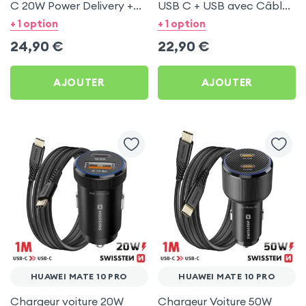
C 20W Power Delivery +
USB C + USB avec Câble
Câble USB C 60W pour
type C Swissten pour
+ 1 option
+ 1 option
Huawei Mate 10 Pro
Huawei Mate 10 Pro
24,90
€
22,90
€
AJOUTER
AJOUTER
HUAWEI MATE 10 PRO
HUAWEI MATE 10 PRO
Chargeur voiture 20W
Chargeur Voiture 50W