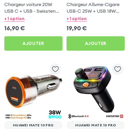
Chargeur voiture 20W
Chargeur Allume-Cigare
USB C + USB - Swissten
USB-C 25W + USB 18W
pour Huawei Mate 10 Pro
Bwoo pour Huawei Mate
+ 1 option
+ 1 option
10 Pro
16,90
€
19,90
€
AJOUTER
AJOUTER
HUAWEI MATE 10 PRO
HUAWEI MATE 10 PRO