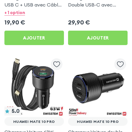
USB C + USB avec Câble
Double USB-C avec
type C Swissten pour
Câble USB C 1m pour
+ 1 option
Huawei Mate 10 Pro
Huawei Mate 10 Pro
19,90
€
29,90
€
AJOUTER
AJOUTER
5.0
HUAWEI MATE 10 PRO
HUAWEI MATE 10 PRO