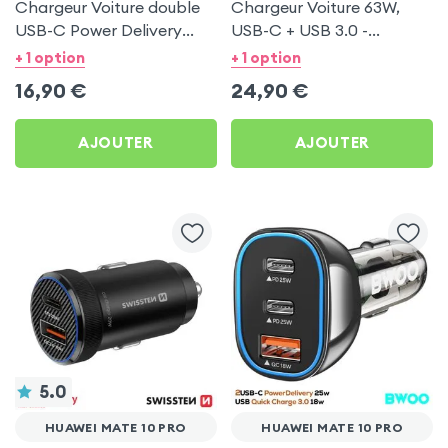
Chargeur Voiture double
Chargeur Voiture 63W,
USB-C Power Delivery
USB-C + USB 3.0 -
20W - Swissten pour
Swissten pour Huawei
+ 1 option
+ 1 option
Huawei Mate 10 Pro
Mate 10 Pro
16,90
€
24,90
€
AJOUTER
AJOUTER
5.0
HUAWEI MATE 10 PRO
HUAWEI MATE 10 PRO