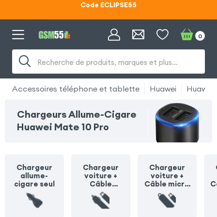
Lunettes d'éclipse OFFERTES
Code ECLIPSE55
0
Recherche de produits, marques et plus…
Accessoires téléphone et tablette
Huawei
Huawei 
Chargeurs Allume-Cigare
Huawei Mate 10 Pro
Chargeur
Chargeur
Chargeur
allume-
voiture +
voiture +
cigare seul
Câble
Câble micro
C
Lightning
USB