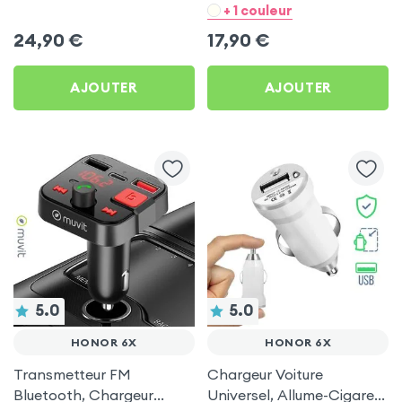
Chargeur Voiture USB C
- Noir pour Honor 6X
+ 1 couleur
et USB - XO
24,90
€
17,90
€
AJOUTER
AJOUTER
5.0
5.0
HONOR 6X
HONOR 6X
Transmetteur FM
Chargeur Voiture
Bluetooth, Chargeur
Universel, Allume-Cigare