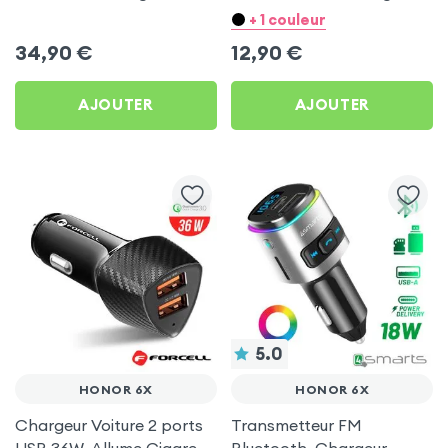
Allume-cigare, Muvit pour
Ultra Compact avec
+ 1 couleur
Honor 6X
Finition Métallisée - Blanc
34,90
€
12,90
€
AJOUTER
AJOUTER
5.0
HONOR 6X
HONOR 6X
Chargeur Voiture 2 ports
Transmetteur FM
USB 36W, Allume Cigare
Bluetooth, Chargeur