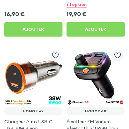
pour Honor 6X
Bwoo pour Honor 6X
+ 1 option
16,90
€
19,90
€
AJOUTER
AJOUTER
HONOR 6X
HONOR 6X
Chargeur Auto USB-C +
Émetteur FM Voiture
USB 38W Bwoo
Bluetooth 5.3 RGB pour