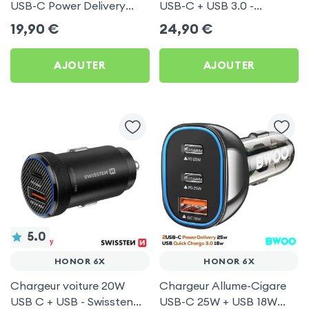
USB-C Power Delivery
USB-C + USB 3.0 -
50W - Swissten pour
Swissten pour Honor 6X
19,90
€
24,90
€
Honor 6X
AJOUTER
AJOUTER
5.0
HONOR 6X
HONOR 6X
Chargeur voiture 20W
Chargeur Allume-Cigare
USB C + USB - Swissten
USB-C 25W + USB 18W