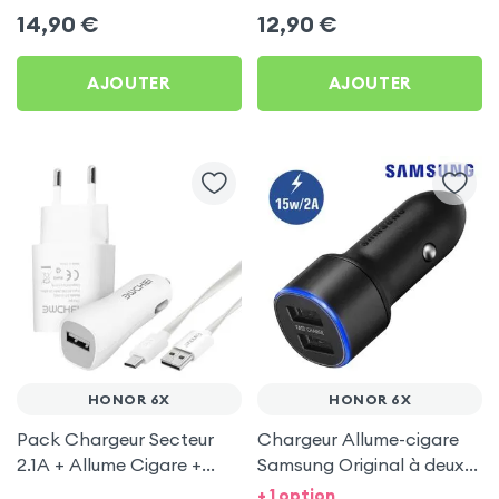
USB 1m, Setty - Noir pour
Noir pour Honor 6X
14,90
€
12,90
€
Honor 6X
AJOUTER
AJOUTER
HONOR 6X
HONOR 6X
Pack Chargeur Secteur
Chargeur Allume-cigare
2.1A + Allume Cigare +
Samsung Original à deux
Câble Micro-USB pour
ports USB, charge rapide
+ 1 option