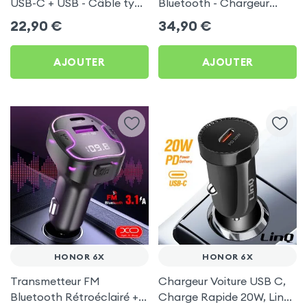
USB-C + USB - Câble type
Bluetooth - Chargeur
C 60W Blue Star pour
Voiture USB C + USB -
22,90
€
34,90
€
Honor 6X
Swissten
AJOUTER
AJOUTER
HONOR 6X
HONOR 6X
Transmetteur FM
Chargeur Voiture USB C,
Bluetooth Rétroéclairé +
Charge Rapide 20W, LinQ