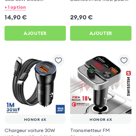
Transparent pour Honor
Honor 6X
+ 1 option
6X
14,90
€
29,90
€
AJOUTER
AJOUTER
HONOR 6X
HONOR 6X
Chargeur voiture 30W
Transmetteur FM