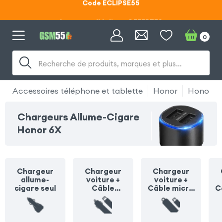
Lunettes d'éclipse OFFERTES
Code ECLIPSE55
0
Recherche de produits, marques et plus…
Accessoires téléphone et tablette
Honor
Honor 6
Chargeurs Allume-Cigare
Honor 6X
Chargeur
Chargeur
Chargeur
allume-
voiture +
voiture +
cigare seul
Câble
Câble micro
C
Lightning
USB