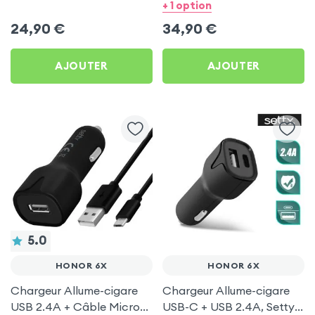
USB et 1 Port USB-C - Noir
Micro-USB et USB-C 1.5m,
+ 1 option
pour Honor 6X
Samsung - Noir pour
24,90
€
34,90
€
Honor 6X
AJOUTER
AJOUTER
5.0
HONOR 6X
HONOR 6X
Chargeur Allume-cigare
Chargeur Allume-cigare
USB 2.4A + Câble Micro-
USB-C + USB 2.4A, Setty -