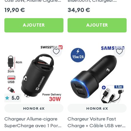
avec Finition Carbone
Allume-Cigare USB / USB-
19,90
€
34,90
€
pour Honor 6X
C, Kit Main Libre
Multifonction - 4smarts
AJOUTER
AJOUTER
5.0
HONOR 6X
HONOR 6X
Chargeur Allume-cigare
Chargeur Voiture Fast
SuperCharge avec 1 Ports
Charge + Câble USB vers