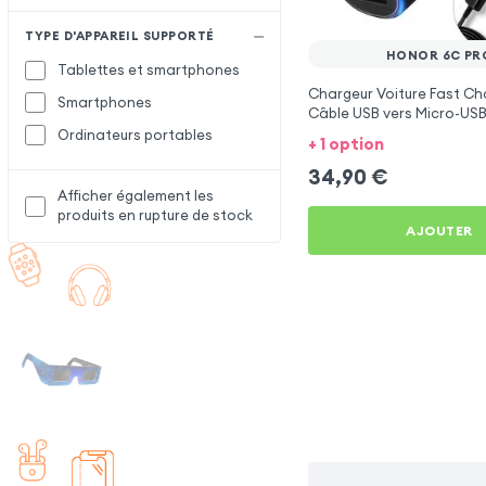
TYPE D'APPAREIL SUPPORTÉ
HONOR 6C PR
Tablettes et smartphones
Chargeur Voiture Fast Ch
Smartphones
Câble USB vers Micro-USB
1.5m, Samsung - Noir pou
Ordinateurs portables
+ 1 option
Pro
34,90
€
Afficher également les
produits en rupture de stock
AJOUTER