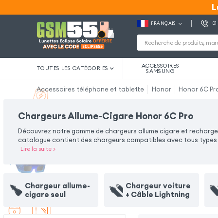
L
L
FRANÇAIS
01
ACCESSOIRES
TOUTES LES CATÉGORIES
SAMSUNG
Accessoires téléphone et tablette
Honor
Honor 6C Pr
Chargeurs Allume-Cigare Honor 6C Pro
Découvrez notre gamme de chargeurs allume cigare et rechargez 
catalogue contient des chargeurs compatibles avec tous types d
Lire la suite
>
Chargeur allume-
Chargeur voiture
cigare seul
+ Câble Lightning