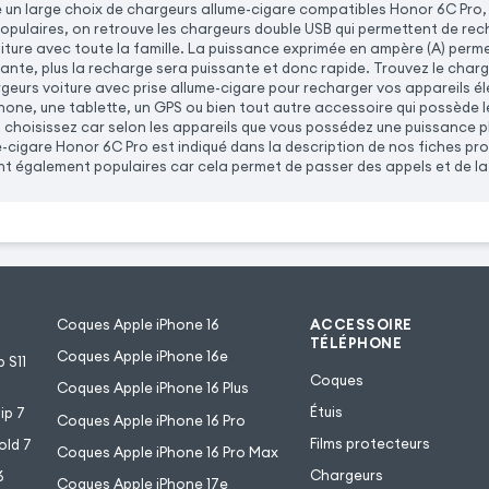
un large choix de chargeurs allume-cigare compatibles Honor 6C Pro,
populaires, on retrouve les chargeurs double USB qui permettent de rec
oiture avec toute la famille. La puissance exprimée en ampère (A) permet
ante, plus la recharge sera puissante et donc rapide. Trouvez le char
eurs voiture avec prise allume-cigare pour recharger vos appareils éle
one, une tablette, un GPS ou bien tout autre accessoire qui possède 
 choisissez car selon les appareils que vous possédez une puissance p
-cigare Honor 6C Pro est indiqué dans la description de nos fiches pr
t également populaires car cela permet de passer des appels et de la m
Coques Apple iPhone 16
ACCESSOIRE
TÉLÉPHONE
Coques Apple iPhone 16e
 S11
Coques
Coques Apple iPhone 16 Plus
Étuis
ip 7
Coques Apple iPhone 16 Pro
Films protecteurs
old 7
Coques Apple iPhone 16 Pro Max
Chargeurs
6
Coques Apple iPhone 17e