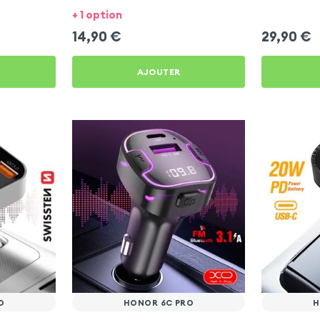
+ 1 option
14,90
€
29,90
€
AJOUTER
O
HONOR 6C PRO
H