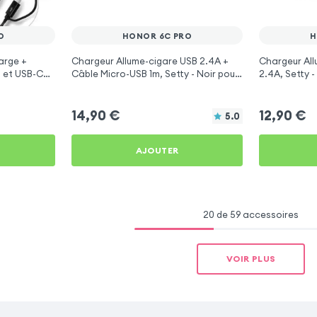
O
HONOR 6C PRO
H
arge +
Chargeur Allume-cigare USB 2.4A +
Chargeur All
 et USB-C
Câble Micro-USB 1m, Setty - Noir pour
2.4A, Setty 
r Honor 6C
Honor 6C Pro
14,90
€
12,90
€
5.0
AJOUTER
20 de 59 accessoires
VOIR PLUS