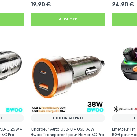
6C Pro
19,90
€
24,90
€
AJOUTER
O
HONOR 6C PRO
H
USB-C 25W +
Chargeur Auto USB-C + USB 38W
Émetteur FM 
 6C Pro
Bwoo Transparent pour Honor 6C Pro
RGB pour Ho