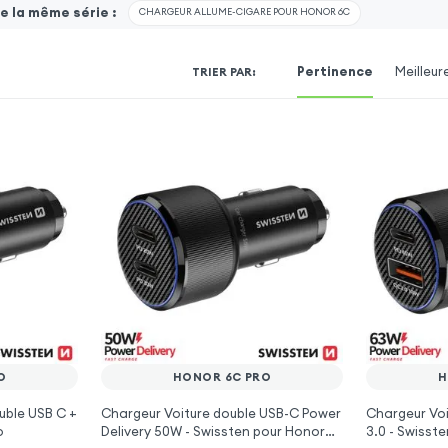
 la même série :
CHARGEUR ALLUME-CIGARE POUR HONOR 6C
Pertinence
Meilleur
TRIER PAR
:
O
HONOR 6C PRO
H
uble USB C +
Chargeur Voiture double USB-C Power
Chargeur Voi
o
Delivery 50W - Swissten pour Honor
3.0 - Swisst