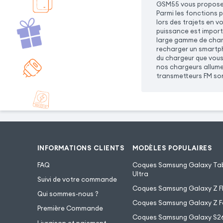
GSM55 vous propose 
Parmi les fonctions 
lors des trajets en v
puissance est import
large gamme de charg
recharger un smartph
du chargeur que vous
nos chargeurs allume
transmetteurs FM son
INFORMATIONS CLIENTS
MODÈLES POPULAIRES
FAQ
Coques Samsung Galaxy Tab
Ultra
Suivi de votre commande
Coques Samsung Galaxy Z Fl
Qui sommes-nous ?
Coques Samsung Galaxy Z F
Première Commande
Coques Samsung Galaxy S2