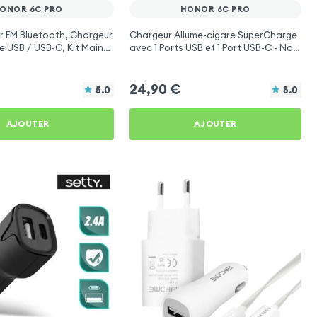
ONOR 6C PRO
HONOR 6C PRO
r FM Bluetooth, Chargeur
Chargeur Allume-cigare SuperCharge
e USB / USB-C, Kit Main
avec 1 Ports USB et 1 Port USB-C - Noir
onction - 4smarts
pour Honor 6C Pro
24,90
€
5.0
5.0
AJOUTER
AJOUTER