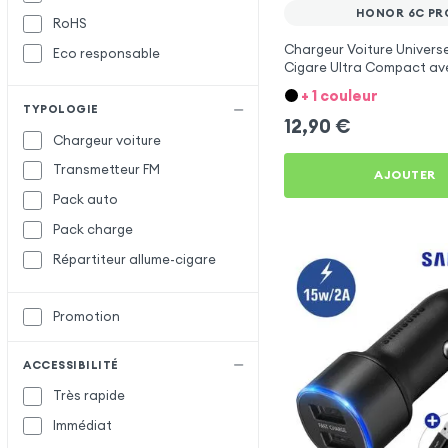
HONOR 6C PR
RoHS
Setty
Chargeur Voiture Universe
Eco responsable
X-Level
X
Cigare Ultra Compact ave
Métallisée - Blanc
XO
+ 1 couleur
TYPOLOGIE
12,90
€
Chargeur voiture
Transmetteur FM
AJOUTER
Pack auto
Pack charge
Répartiteur allume-cigare
Promotion
ACCESSIBILITÉ
Très rapide
Immédiat