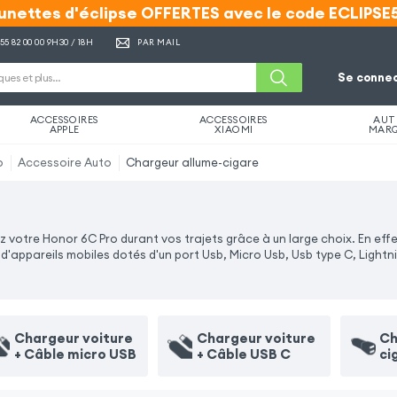
unettes d'éclipse OFFERTES avec le code ECLIPSE
unettes d'éclipse OFFERTES avec le code ECLIPSE
 55 82 00 00
9H30 / 18H
PAR MAIL
Se connec
ACCESSOIRES
ACCESSOIRES
AUT
APPLE
XIAOMI
MAR
o
Accessoire Auto
Chargeur allume-cigare
votre Honor 6C Pro durant vos trajets grâce à un large choix. En effe
'appareils mobiles dotés d'un port Usb, Micro Usb, Usb type C, Lightn
Chargeur voiture
Chargeur voiture
Ch
+ Câble micro USB
+ Câble USB C
ci