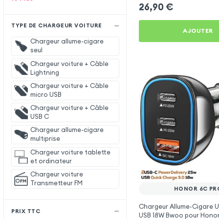
26,90
€
TYPE DE CHARGEUR VOITURE
AJOUTER
Chargeur allume-cigare
seul
Chargeur voiture + Câble
Lightning
Chargeur voiture + Câble
micro USB
Chargeur voiture + Câble
USB C
Chargeur allume-cigare
multiprise
Chargeur voiture tablette
et ordinateur
Chargeur voiture
Transmetteur FM
HONOR 6C PR
Chargeur Allume-Cigare 
PRIX TTC
USB 18W Bwoo pour Honor