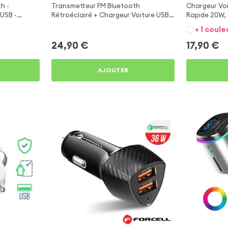
h -
Transmetteur FM Bluetooth
Chargeur Voi
USB -
Rétroéclairé + Chargeur Voiture USB
Rapide 20W, 
C et USB - XO
6C Pro
+ 1 coule
24,90
€
17,90
€
AJOUTER