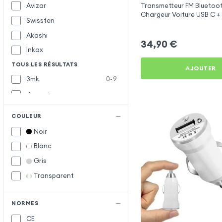
Avizar
Transmetteur FM Bluetoot
Chargeur Voiture USB C + 
Swissten
Swissten
Akashi
34,90
€
Inkax
TOUS LES RÉSULTATS
AJOUTER
3mk
0-9
4smarts
Baseus
B
COULEUR
Belkin
Noir
Blue Star
Blanc
Bwoo
Gris
Forcell
F
Transparent
Muvit
M
Samsung
S
NORMES
CE
Satechi