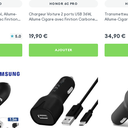
O
HONOR 6C PRO
H
l, Allume-
Chargeur Voiture 2 ports USB 36W,
Transmetteu
c Finition
Allume Cigare avec Finition Carbone
Allume-Cigar
pour Honor 6C Pro
Libre Multif
19,90
€
34,90
€
5.0
AJOUTER