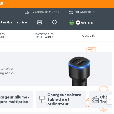
55
55
LIVRAISON GRATUITE
ECHANGE 30J
ter & s'inscrire
Article
0
RES
CATÉGORIES
COQUES
QUES
POPULAIRES
t, notre
ing etc ou
...
Chargeur voiture
argeur allume-
Charge
tablette et
gare multiprise
Transm
ordinateur