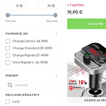
+ 1 option
€
€
19,90
€
Prix min
Prix max
AJOUTER
PUISSANCE (W)
Charge Lente (- de 18W)
Charge Standard (18~20W)
Charge Rapide (21~45W)
Ultra Rapide (+ de 45W)
MARQUE
MEILLEURS RÉSULTATS
HONOR 6C PR
LinQ