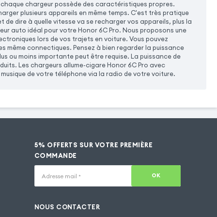
 chaque chargeur possède des caractéristiques propres.
harger plusieurs appareils en même temps. C'est très pratique
 de dire à quelle vitesse va se recharger vos appareils, plus la
geur auto idéal pour votre Honor 6C Pro. Nous proposons une
ctroniques lors de vos trajets en voiture. Vous pouvez
les même connectiques. Pensez à bien regarder la puissance
lus ou moins importante peut être requise. La puissance de
oduits. Les chargeurs allume-cigare Honor 6C Pro avec
usique de votre téléphone via la radio de votre voiture.
5% OFFERTS SUR VOTRE PREMIÈRE
COMMANDE
OK
Adresse mail
*
NOUS CONTACTER