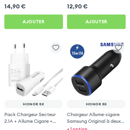
USB 1m, Setty - Noir pour
Noir pour Honor 5X
14,90
€
12,90
€
Honor 5X
AJOUTER
AJOUTER
HONOR 5X
HONOR 5X
Pack Chargeur Secteur
Chargeur Allume-cigare
2.1A + Allume Cigare +
Samsung Original à deux
Câble Micro-USB pour
ports USB, charge rapide
+ 1 option