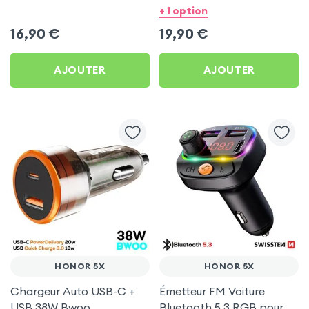
pour Honor 5X
Bwoo pour Honor 5X
+ 1 option
16,90
€
19,90
€
AJOUTER
AJOUTER
HONOR 5X
HONOR 5X
Chargeur Auto USB-C +
Émetteur FM Voiture
USB 38W Bwoo
Bluetooth 5.3 RGB pour