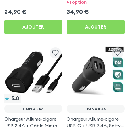
USB et 1 Port USB-C - Noir
Micro-USB et USB-C 1.5m,
+ 1 option
pour Honor 5X
Samsung - Noir pour
24,90
€
34,90
€
Honor 5X
AJOUTER
AJOUTER
5.0
HONOR 5X
HONOR 5X
Chargeur Allume-cigare
Chargeur Allume-cigare
USB 2.4A + Câble Micro-
USB-C + USB 2.4A, Setty -