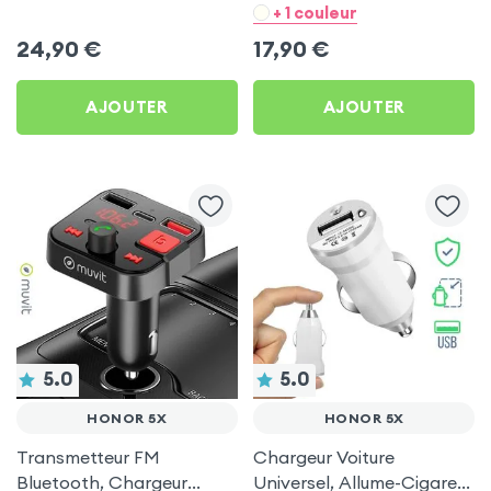
Chargeur Voiture USB C
- Noir pour Honor 5X
+ 1 couleur
et USB - XO
24,90
€
17,90
€
AJOUTER
AJOUTER
5.0
5.0
HONOR 5X
HONOR 5X
Transmetteur FM
Chargeur Voiture
Bluetooth, Chargeur
Universel, Allume-Cigare