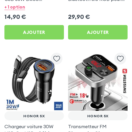
Transparent pour Honor
Honor 5X
+ 1 option
5X
14,90
€
29,90
€
AJOUTER
AJOUTER
HONOR 5X
HONOR 5X
Chargeur voiture 30W
Transmetteur FM