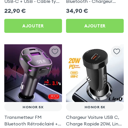
USB-C + USB - Câble type
Bluetooth - Chargeur
C 60W Blue Star pour
Voiture USB C + USB -
22,90
€
34,90
€
Honor 5X
Swissten
AJOUTER
AJOUTER
HONOR 5X
HONOR 5X
Transmetteur FM
Chargeur Voiture USB C,
Bluetooth Rétroéclairé +
Charge Rapide 20W, LinQ