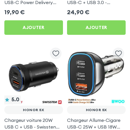
USB-C Power Delivery
USB-C + USB 3.0 -
50W - Swissten pour
Swissten pour Honor 5X
19,90
€
24,90
€
Honor 5X
AJOUTER
AJOUTER
5.0
HONOR 5X
HONOR 5X
Chargeur voiture 20W
Chargeur Allume-Cigare
USB C + USB - Swissten
USB-C 25W + USB 18W