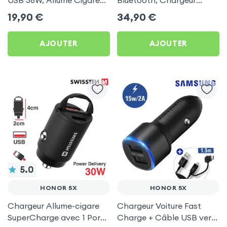
avec Finition Carbone
Allume-Cigare USB / USB-
19,90
€
34,90
€
pour Honor 5X
C, Kit Main Libre
Multifonction - 4smarts
AJOUTER
AJOUTER
5.0
HONOR 5X
HONOR 5X
Chargeur Allume-cigare
Chargeur Voiture Fast
SuperCharge avec 1 Ports
Charge + Câble USB vers