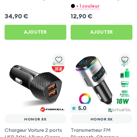
Allume-cigare, Muvit pour
Ultra Compact avec
+ 1 couleur
Honor 5X
Finition Métallisée - Blanc
34,90
€
12,90
€
AJOUTER
AJOUTER
5.0
HONOR 5X
HONOR 5X
Chargeur Voiture 2 ports
Transmetteur FM
USB 36W, Allume Cigare
Bluetooth, Chargeur