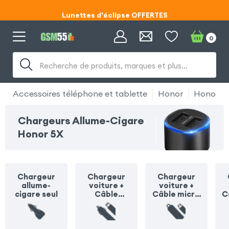
Lunettes d'éclipse OFFERTES
Code ECLIPSE55
0
Lunettes d'éclipse OFFERTES
Recherche de produits, marques et plus…
Code ECLIPSE55
Accessoires téléphone et tablette
Honor
Honor 5
Chargeurs Allume-Cigare
Honor 5X
Chargeur
Chargeur
Chargeur
allume-
voiture +
voiture +
cigare seul
Câble
Câble micro
C
Lightning
USB