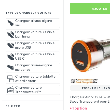
AJOUTER
TYPE DE CHARGEUR VOITURE
Chargeur allume-cigare
seul
Chargeur voiture + Câble
Lightning
Chargeur voiture + Câble
micro USB
Chargeur voiture + Câble
USB C
Chargeur allume-cigare
multiprise
Chargeur voiture tablette
et ordinateur
Chargeur voiture
ESSENTIELB HEYO
Transmetteur FM
Chargeur Auto USB-C + U
Bwoo Transparent pour E
HEYou 30
PRIX TTC
+ 1 option