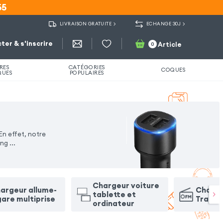
55
55
LIVRAISON GRATUITE
ECHANGE 30J
ter & s'inscrire
Article
0
RES
CATÉGORIES
COQUES
QUES
POPULAIRES
En effet, notre
ing
...
Chargeur voiture
argeur allume-
Charge
tablette et
gare multiprise
Transm
ordinateur