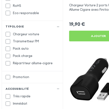
Chargeur Voiture 2 ports
RoHS
Setty
Allume Cigare avec Finit
Eco responsable
X-Level
X
pour Essentielb HEYou 30
XO
19,90
€
TYPOLOGIE
Chargeur voiture
AJOUTER
Transmetteur FM
Pack auto
Pack charge
Répartiteur allume-cigare
Promotion
ACCESSIBILITÉ
Très rapide
Immédiat