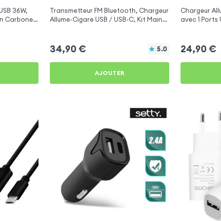
 USB 36W,
Transmetteur FM Bluetooth, Chargeur
Chargeur Al
ion Carbone
Allume-Cigare USB / USB-C, Kit Main
avec 1 Ports 
Libre Multifonction - 4smarts
pour Essenti
34,90
€
24,90
€
5.0
AJOUTER