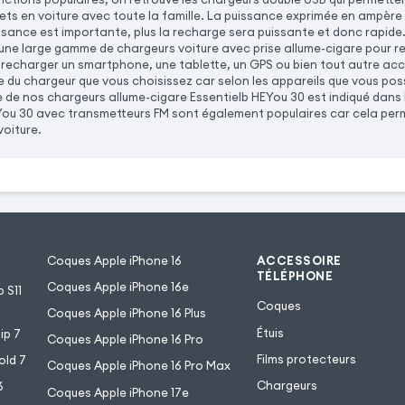
jets en voiture avec toute la famille. La puissance exprimée en ampère 
issance est importante, plus la recharge sera puissante et donc rapide
ne large gamme de chargeurs voiture avec prise allume-cigare pour rec
 recharger un smartphone, une tablette, un GPS ou bien tout autre ac
e du chargeur que vous choisissez car selon les appareils que vous po
 de nos chargeurs allume-cigare Essentielb HEYou 30 est indiqué dans l
You 30 avec transmetteurs FM sont également populaires car cela perm
voiture.
Coques Apple iPhone 16
ACCESSOIRE
TÉLÉPHONE
Coques Apple iPhone 16e
 S11
Coques
Coques Apple iPhone 16 Plus
Étuis
ip 7
Coques Apple iPhone 16 Pro
Films protecteurs
old 7
Coques Apple iPhone 16 Pro Max
Chargeurs
6
Coques Apple iPhone 17e