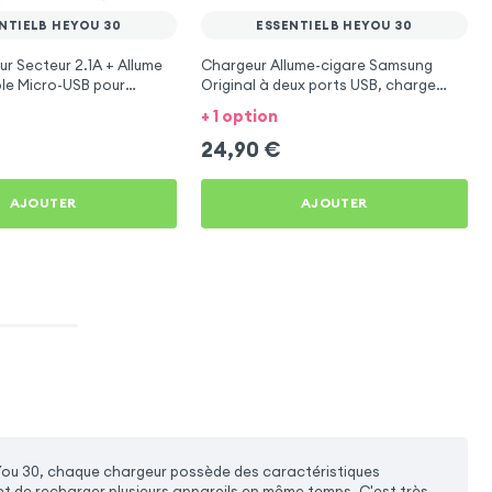
NTIELB HEYOU 30
ESSENTIELB HEYOU 30
r Secteur 2.1A + Allume
Chargeur Allume-cigare Samsung
le Micro-USB pour
Original à deux ports USB, charge
EYou 30
rapide 2A - Noir pour Essentielb HEYou
+ 1 option
30
24,90
€
AJOUTER
AJOUTER
You 30, chaque chargeur possède des caractéristiques
nt de recharger plusieurs appareils en même temps. C'est très