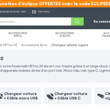
unettes d'éclipse OFFERTES avec le code ECLIPSE
unettes d'éclipse OFFERTES avec le code ECLIPSE
 55 82 00 00
9H30 / 18H
PAR MAIL
Se connec
ACCESSOIRES
ACCESSOIRES
AUT
APPLE
XIAOMI
MAR
lb HEYou 30
Accessoire Auto
Chargeur allume-cigare
30
otre Essentielb HEYou 30 durant vos trajets grâce à un large choix. 
'appareils mobiles dotés d'un port Usb, Micro Usb, Usb type C, Lightn
Chargeur voiture
Chargeur voiture
Ch
+ Câble micro USB
+ Câble USB C
ci