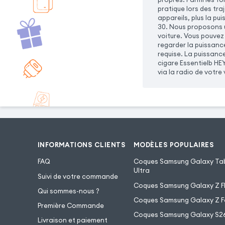
pratique lors des tra
appareils, plus la pu
30. Nous proposons u
voiture. Vous pouvez
regarder la puissanc
requise. La puissance
cigare Essentielb HE
via la radio de votre 
INFORMATIONS CLIENTS
MODÈLES POPULAIRES
FAQ
Coques Samsung Galaxy Tab
Ultra
Suivi de votre commande
Coques Samsung Galaxy Z Fl
Qui sommes-nous ?
Coques Samsung Galaxy Z F
Première Commande
Coques Samsung Galaxy S2
Livraison et paiement