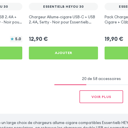
U 30
ESSENTIELB HEYOU 30
ESSE
SB 2.4A +
Chargeur Allume-cigare USB-C + USB
Pack Chargeu
 - Noir pour
2.4A, Setty - Noir pour Essentielb
Cigare + Câb
HEYou 30
Essentielb H
12,90
€
19,90
€
5.0
AJOUTER
20 de 58 accessoires
VOIR PLUS
un large choix de chargeurs allume-cigare compatibles Essentielb HE
onctions populaires, on retrouve les chargeurs double USB qui permette