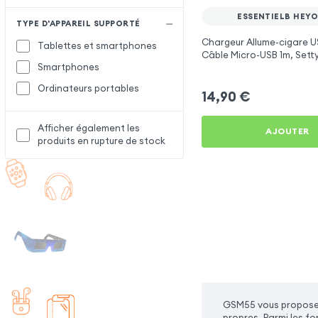
ESSENTIELB HEYO
TYPE D'APPAREIL SUPPORTÉ
Chargeur Allume-cigare U
Tablettes et smartphones
Câble Micro-USB 1m, Setty
Smartphones
Essentielb HEYou 30
Ordinateurs portables
14,90
€
Afficher également les
AJOUTER
produits en rupture de stock
GSM55 vous propose 
propres. Parmi les f