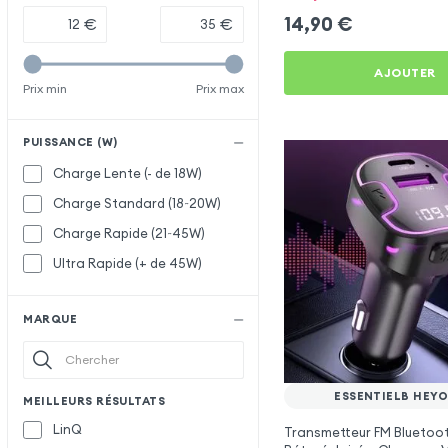
14,90
€
€
€
AJOUTER
Prix min
Prix max
PUISSANCE (W)
Charge Lente (- de 18W)
Charge Standard (18~20W)
Charge Rapide (21~45W)
Ultra Rapide (+ de 45W)
MARQUE
ESSENTIELB HEYO
MEILLEURS RÉSULTATS
LinQ
Transmetteur FM Bluetoo