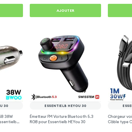
AJOUTER
U 30
ESSENTIELB HEYOU 30
ESSE
SB 38W
Émetteur FM Voiture Bluetooth 5.3
Chargeur voi
ssentielb
RGB pour Essentielb HEYou 30
Câble type C
Essentielb H