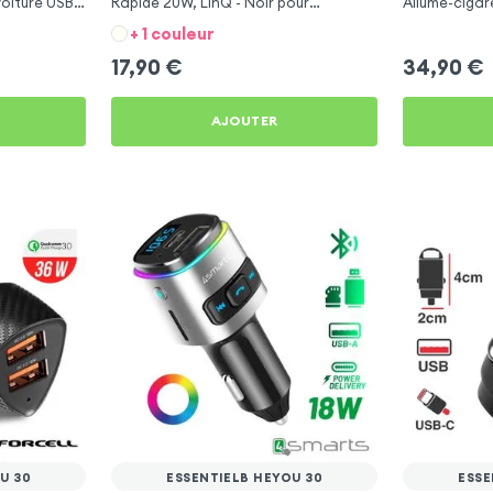
Voiture USB
Rapide 20W, LinQ - Noir pour
Allume-cigar
Essentielb HEYou 30
HEYou 30
+ 1 couleur
17,90
€
34,90
€
AJOUTER
U 30
ESSENTIELB HEYOU 30
ESSE