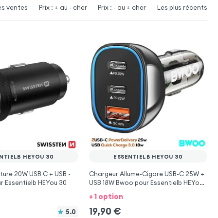
es ventes
Prix : + au - cher
Prix : - au + cher
Les plus récents
NTIELB HEYOU 30
ESSENTIELB HEYOU 30
ture 20W USB C + USB -
Chargeur Allume-Cigare USB-C 25W +
r Essentielb HEYou 30
USB 18W Bwoo pour Essentielb HEYou
30
+ 1 option
19,90
€
5.0