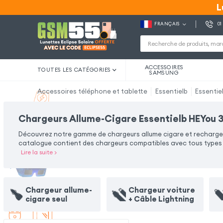
L
L
FRANÇAIS
01
ACCESSOIRES
TOUTES LES CATÉGORIES
SAMSUNG
Accessoires téléphone et tablette
Essentielb
Essentie
Chargeurs Allume-Cigare Essentielb HEYou 
Découvrez notre gamme de chargeurs allume cigare et rechargez v
catalogue contient des chargeurs compatibles avec tous types d
Lire la suite
>
Chargeur allume-
Chargeur voiture
cigare seul
+ Câble Lightning