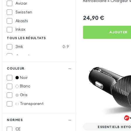
Rétroéclairé + Chargeur 
Avizar
C et USB - XO
Swissten
24,90
€
Akashi
Inkax
AJOUTER
TOUS LES RÉSULTATS
3mk
0-9
4smarts
Baseus
B
COULEUR
Belkin
Noir
Blue Star
Blanc
Bwoo
Gris
Forcell
F
Transparent
Muvit
M
Samsung
S
NORMES
ESSENTIELB HEYO
CE
Satechi