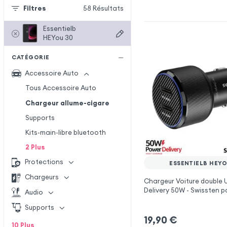
Filtres
58
Résultats
Essentielb
HEYou 30
CATÉGORIE
Accessoire Auto
Tous Accessoire Auto
Chargeur allume-cigare
Supports
Kits-main-libre bluetooth
2
Plus
Protections
ESSENTIELB HEYO
Chargeurs
Chargeur Voiture double
Delivery 50W - Swissten p
Audio
Essentielb HEYou 30
Supports
19,90
€
10
Plus