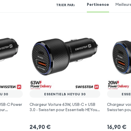
Pertinence
Meilleur
TRIER PAR
:
U 30
ESSENTIELB HEYOU 30
ESSE
 USB-C Power
Chargeur Voiture 63W, USB-C + USB
Chargeur voi
our
3.0 - Swissten pour Essentielb HEYou
Swissten pou
30
24,90
€
16,90
€