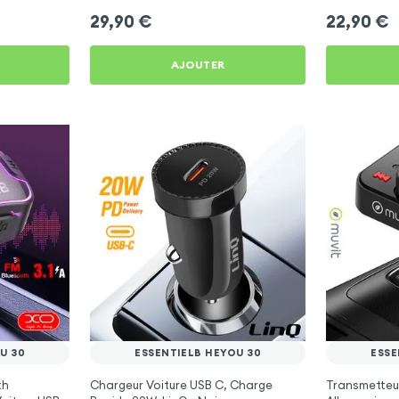
29,90
€
22,90
€
AJOUTER
U 30
ESSENTIELB HEYOU 30
ESSE
th
Chargeur Voiture USB C, Charge
Transmetteu