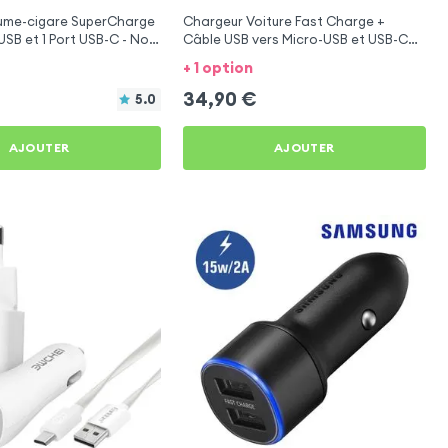
lume-cigare SuperCharge
Chargeur Voiture Fast Charge +
USB et 1 Port USB-C - Noir
Câble USB vers Micro-USB et USB-C
elb HEYou 30
1.5m, Samsung - Noir pour Essentielb
+ 1 option
HEYou 30
34,90
€
5.0
AJOUTER
AJOUTER