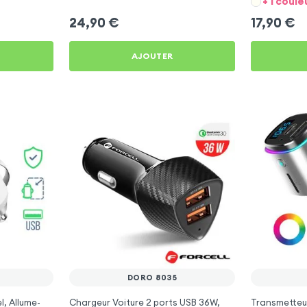
+ 1 coule
24,90
€
17,90
€
AJOUTER
DORO 8035
l, Allume-
Chargeur Voiture 2 ports USB 36W,
Transmetteu