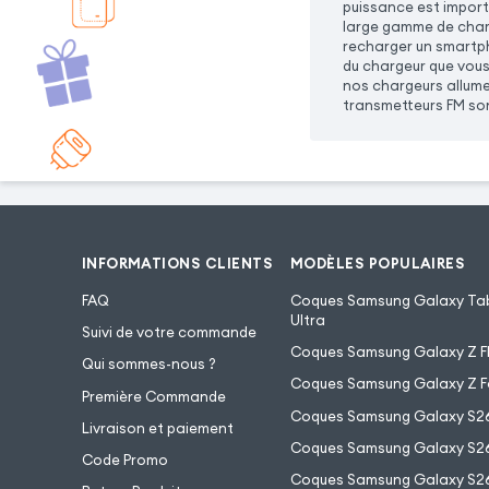
puissance est import
large gamme de charg
recharger un smartph
du chargeur que vous
nos chargeurs allume
transmetteurs FM son
INFORMATIONS CLIENTS
MODÈLES POPULAIRES
FAQ
Coques Samsung Galaxy Tab
Ultra
Suivi de votre commande
Coques Samsung Galaxy Z Fl
Qui sommes-nous ?
Coques Samsung Galaxy Z F
Première Commande
Coques Samsung Galaxy S2
Livraison et paiement
Coques Samsung Galaxy S26
Code Promo
Coques Samsung Galaxy S26