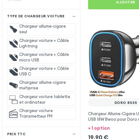
AJOUTER
TYPE DE CHARGEUR VOITURE
Chargeur allume-cigare
seul
Chargeur voiture + Câble
Lightning
Chargeur voiture + Câble
micro USB
Chargeur voiture + Câble
USB C
Chargeur allume-cigare
multiprise
Chargeur voiture tablette
et ordinateur
DORO 8035
Chargeur voiture
Chargeur Allume-Cigare 
Transmetteur FM
USB 18W Bwoo pour Doro
+ 1 option
PRIX TTC
19,90
€