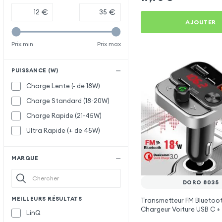
€
€
AJOUTER
Prix min
Prix max
PUISSANCE (W)
Charge Lente (- de 18W)
Charge Standard (18~20W)
Charge Rapide (21~45W)
Ultra Rapide (+ de 45W)
MARQUE
DORO 8035
MEILLEURS RÉSULTATS
Transmetteur FM Bluetoot
Chargeur Voiture USB C + 
LinQ
Swissten