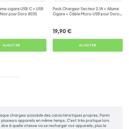
ume-cigare USB-C + USB
Pack Chargeur Secteur 2.1A + Allume
- Noir pour Doro 8035
Cigare + Câble Micro-USB pour Doro
8035
19,90
€
AJOUTER
AJOUTER
aque chargeur possède des caractéristiques propres. Parmi
 plusieurs appareils en même temps. C'est très pratique lors
ire à quelle vitesse va se recharger vos appareils, plus la