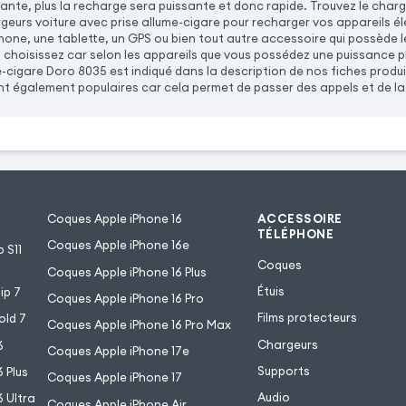
ante, plus la recharge sera puissante et donc rapide. Trouvez le cha
eurs voiture avec prise allume-cigare pour recharger vos appareils éle
one, une tablette, un GPS ou bien tout autre accessoire qui possède 
 choisissez car selon les appareils que vous possédez une puissance p
-cigare Doro 8035 est indiqué dans la description de nos fiches produ
t également populaires car cela permet de passer des appels et de la m
Coques Apple iPhone 16
ACCESSOIRE
TÉLÉPHONE
Coques Apple iPhone 16e
 S11
Coques
Coques Apple iPhone 16 Plus
Étuis
ip 7
Coques Apple iPhone 16 Pro
Films protecteurs
old 7
Coques Apple iPhone 16 Pro Max
Chargeurs
6
Coques Apple iPhone 17e
Supports
 Plus
Coques Apple iPhone 17
Audio
 Ultra
Coques Apple iPhone Air