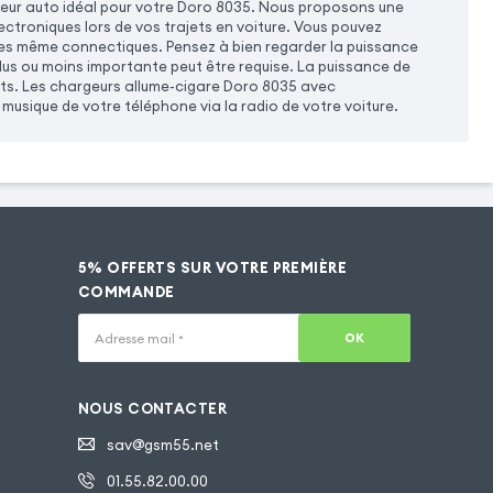
rgeur auto idéal pour votre Doro 8035. Nous proposons une
ctroniques lors de vos trajets en voiture. Vous pouvez
les même connectiques. Pensez à bien regarder la puissance
lus ou moins importante peut être requise. La puissance de
its. Les chargeurs allume-cigare Doro 8035 avec
usique de votre téléphone via la radio de votre voiture.
5% OFFERTS SUR VOTRE PREMIÈRE
COMMANDE
OK
Adresse mail
*
NOUS CONTACTER
sav@gsm55.net
01.55.82.00.00