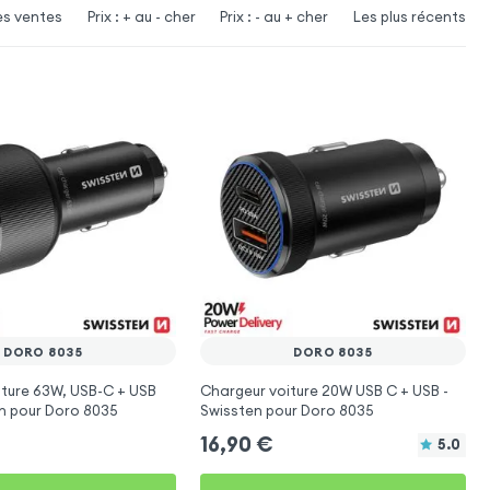
es ventes
Prix : + au - cher
Prix : - au + cher
Les plus récents
DORO 8035
DORO 8035
ture 63W, USB-C + USB
Chargeur voiture 20W USB C + USB -
en pour Doro 8035
Swissten pour Doro 8035
16,90
€
5.0