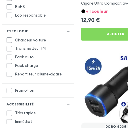
Cigare Ultra Compact ave
RoHS
Setty
Métallisée - Blanc
+ 1 couleur
Eco responsable
X-Level
X
12,90
€
XO
TYPOLOGIE
AJOUTER
Chargeur voiture
Transmetteur FM
Pack auto
Pack charge
Répartiteur allume-cigare
Promotion
ACCESSIBILITÉ
Très rapide
Immédiat
DORO 8035