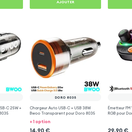
AJOUTER
DORO 8035
USB-C 25W +
Chargeur Auto USB-C + USB 38W
Émetteur FM 
 8035
Bwoo Transparent pour Doro 8035
RGB pour Do
+ 1 option
14,90
€
29,90
€