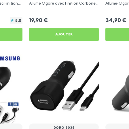
c Finition
Allume Cigare avec Finition Carbone
Allume-Cigar
pour Doro 8035
Libre Multif
19,90
€
34,90
€
5.0
AJOUTER
DORO 8035