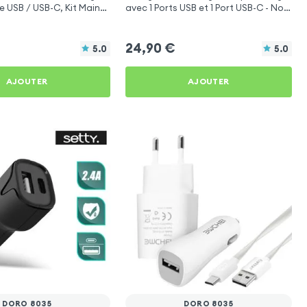
e USB / USB-C, Kit Main
avec 1 Ports USB et 1 Port USB-C - Noir
onction - 4smarts
pour Doro 8035
24,90
€
5.0
5.0
AJOUTER
AJOUTER
DORO 8035
DORO 8035