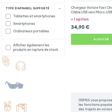
Chargeur Voiture Fast Ch
TYPE D'APPAREIL SUPPORTÉ
Câble USB vers Micro-USB
Tablettes et smartphones
1.5m, Samsung - Noir pou
+ 1 option
Smartphones
34,90
€
Ordinateurs portables
AJOUTER
Afficher également les
produits en rupture de stock
GSM55 vous propose 
les fonctions popula
des trajets en voitur