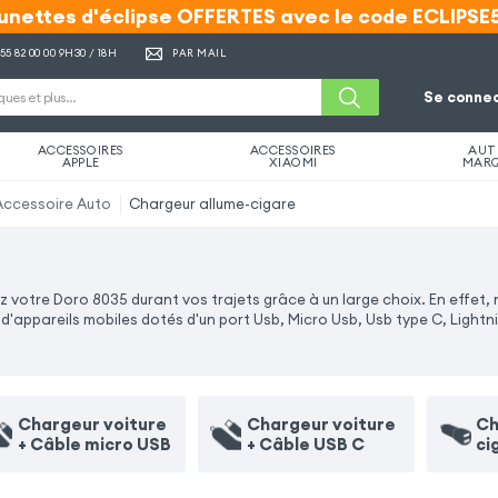
unettes d'éclipse OFFERTES avec le code ECLIPSE
unettes d'éclipse OFFERTES avec le code ECLIPSE
 55 82 00 00
9H30 / 18H
PAR MAIL
Se connec
ACCESSOIRES
ACCESSOIRES
AUT
APPLE
XIAOMI
MAR
Accessoire Auto
Chargeur allume-cigare
votre Doro 8035 durant vos trajets grâce à un large choix. En effet, 
appareils mobiles dotés d'un port Usb, Micro Usb, Usb type C, Lightn
Chargeur voiture
Chargeur voiture
Ch
+ Câble micro USB
+ Câble USB C
ci