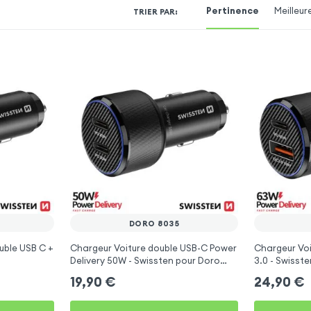
Pertinence
Meilleur
TRIER PAR
:
DORO 8035
uble USB C +
Chargeur Voiture double USB-C Power
Chargeur Voi
Delivery 50W - Swissten pour Doro
3.0 - Swisst
8035
19,90
€
24,90
€