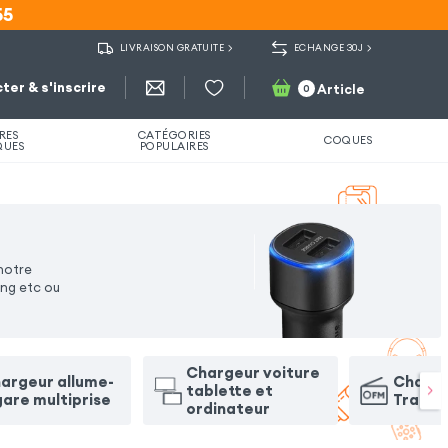
55
55
LIVRAISON GRATUITE
ECHANGE 30J
ter & s'inscrire
Article
0
RES
CATÉGORIES
COQUES
QUES
POPULAIRES
notre
ing etc ou
Chargeur voiture
argeur allume-
Charge
tablette et
gare multiprise
Transm
ordinateur