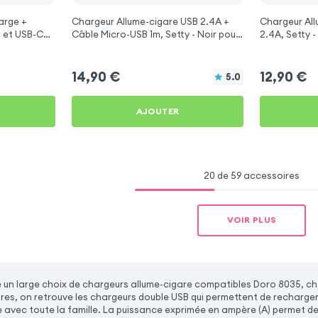
arge +
Chargeur Allume-cigare USB 2.4A +
Chargeur All
 et USB-C
Câble Micro-USB 1m, Setty - Noir pour
2.4A, Setty 
r Doro 8035
Doro 8035
14,90
€
12,90
€
5.0
AJOUTER
20 de 59 accessoires
VOIR PLUS
un large choix de chargeurs allume-cigare compatibles Doro 8035, ch
ires, on retrouve les chargeurs double USB qui permettent de recharger
e avec toute la famille. La puissance exprimée en ampère (A) permet de d