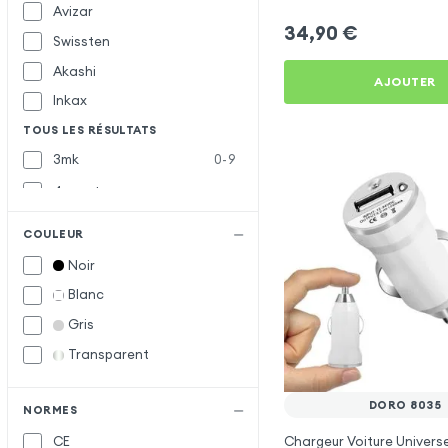
Avizar
34,90
€
Swissten
Akashi
AJOUTER
Inkax
TOUS LES RÉSULTATS
3mk
0-9
4smarts
Baseus
B
COULEUR
Belkin
Noir
Blue Star
Blanc
Bwoo
Gris
Forcell
F
Transparent
Muvit
M
DORO 8035
Samsung
S
NORMES
Chargeur Voiture Universe
CE
Satechi