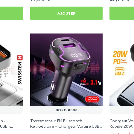
AJOUTER
DORO 8035
h -
Transmetteur FM Bluetooth
Chargeur Voi
USB -
Rétroéclairé + Chargeur Voiture USB
Rapide 20W, 
C et USB - XO
8035