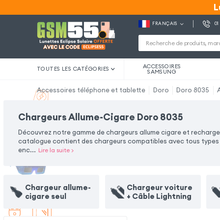
L
L
FRANÇAIS
01
ACCESSOIRES
TOUTES LES CATÉGORIES
SAMSUNG
Accessoires téléphone et tablette
Doro
Doro 8035
Chargeurs Allume-Cigare Doro 8035
Découvrez notre gamme de chargeurs allume cigare et rechargez 
catalogue contient des chargeurs compatibles avec tous types d'
enc
...
Lire la suite
>
Chargeur allume-
Chargeur voiture
cigare seul
+ Câble Lightning