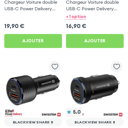
Chargeur Voiture double
Chargeur Voiture double
USB-C Power Delivery
USB-C Power Delivery
50W - Swissten pour
20W - Swissten pour
+ 1 option
Blackview Shark 8
Blackview Shark 8
19,90
€
16,90
€
AJOUTER
AJOUTER
5.0
BLACKVIEW SHARK 8
BLACKVIEW SHARK 8