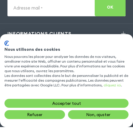
OK
Adresse mail
*
INFORMATIONS CLIENTS
Nous utilisons des cookies
MODÈLES POPULAIRES
Nous pouvons les placer pour analyser les données de nos visiteurs,
améliorer notre site Web, afficher un contenu personnalisé et vous faire
vivre une expérience inoubliable. Pour plus d'informations sur les cookies
que nous utilisons, ouvrez les paramètres.
ACCESSOIRE TÉLÉPHONE
Les données sont collectées dans le but de personnaliser la publicité et de
mesurer l'efficacité des campagnes publicitaires. Les données peuvent
être partagées avec Google LLC. Pour plus d'informations,
cliquez ici
.
NOUS CONTACTER
Accepter tout
sav@gsm55.net
Refuser
Non, ajuster
01.55.82.00.00
numéro non surtaxé