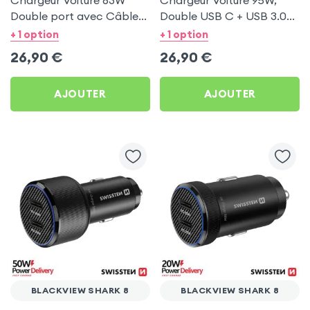
Chargeur Voiture 63W
Chargeur Voiture 95W,
Double port avec Câble
Double USB C + USB 3.0
USB C 1m pour Blackview
pour Blackview Shark 8
+ 1 option
+ 1 option
Shark 8
26,90
€
26,90
€
AJOUTER
AJOUTER
BLACKVIEW SHARK 8
BLACKVIEW SHARK 8