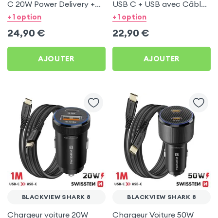
C 20W Power Delivery +
USB C + USB avec Câble
Câble USB C 60W pour
type C Swissten pour
+ 1 option
+ 1 option
Blackview Shark 8
Blackview Shark 8
24,90
€
22,90
€
AJOUTER
AJOUTER
BLACKVIEW SHARK 8
BLACKVIEW SHARK 8
Chargeur voiture 20W
Chargeur Voiture 50W