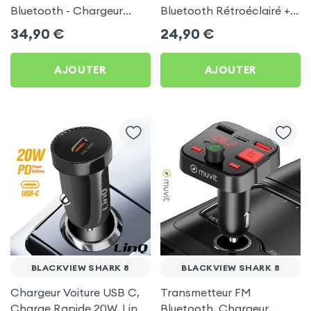
Bluetooth - Chargeur
Bluetooth Rétroéclairé +
Voiture USB C + USB -
Chargeur Voiture USB C
34,90
€
24,90
€
Swissten
et USB - XO
AJOUTER
AJOUTER
BLACKVIEW SHARK 8
BLACKVIEW SHARK 8
Chargeur Voiture USB C,
Transmetteur FM
Charge Rapide 20W, LinQ
Bluetooth, Chargeur