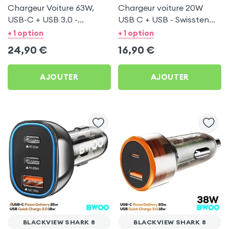
Chargeur Voiture 63W,
Chargeur voiture 20W
USB-C + USB 3.0 -
USB C + USB - Swissten
Swissten pour Blackview
pour Blackview Shark 8
+ 1 option
+ 1 option
Shark 8
24,90
€
16,90
€
AJOUTER
AJOUTER
BLACKVIEW SHARK 8
BLACKVIEW SHARK 8