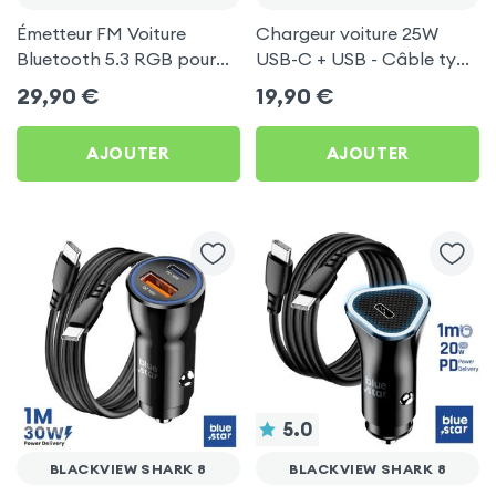
Émetteur FM Voiture
Chargeur voiture 25W
Bluetooth 5.3 RGB pour
USB-C + USB - Câble type
Blackview Shark 8
C 60W Blue Star pour
29,90
€
19,90
€
Blackview Shark 8
AJOUTER
AJOUTER
5.0
BLACKVIEW SHARK 8
BLACKVIEW SHARK 8