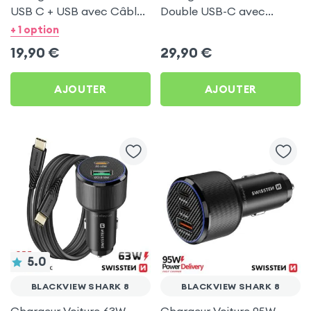
USB C + USB avec Câble
Double USB-C avec
type C Swissten pour
Câble USB C 1m pour
+ 1 option
Blackview Shark 8
Blackview Shark 8
19,90
€
29,90
€
AJOUTER
AJOUTER
5.0
BLACKVIEW SHARK 8
BLACKVIEW SHARK 8