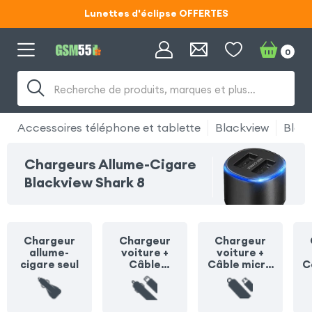
Lunettes d'éclipse OFFERTES
Code ECLIPSE55
0
Lunettes d'éclipse OFFERTES
Recherche de produits, marques et plus…
Code ECLIPSE55
Accessoires téléphone et tablette
Blackview
Black
Chargeurs Allume-Cigare
Blackview Shark 8
Chargeur
Chargeur
Chargeur
allume-
voiture +
voiture +
cigare seul
Câble
Câble micro
C
Lightning
USB