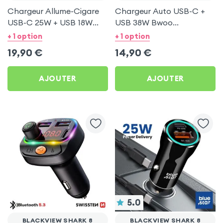
Chargeur Allume-Cigare
Chargeur Auto USB-C +
USB-C 25W + USB 18W
USB 38W Bwoo
Bwoo pour Blackview
Transparent pour
+ 1 option
+ 1 option
Shark 8
Blackview Shark 8
19,90
€
14,90
€
AJOUTER
AJOUTER
5.0
BLACKVIEW SHARK 8
BLACKVIEW SHARK 8