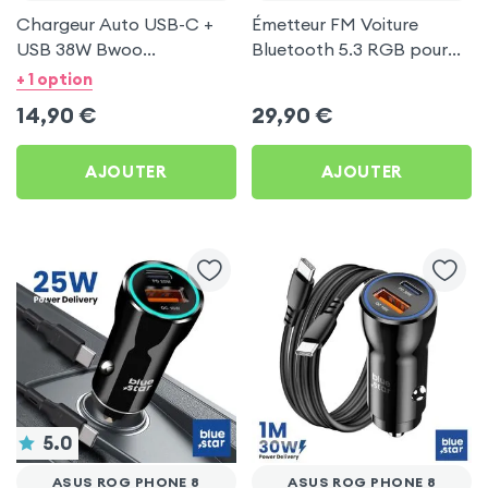
Chargeur Auto USB-C +
Émetteur FM Voiture
USB 38W Bwoo
Bluetooth 5.3 RGB pour
Transparent pour Asus
Asus ROG Phone 8
+ 1 option
ROG Phone 8
14,90
€
29,90
€
AJOUTER
AJOUTER
5.0
ASUS ROG PHONE 8
ASUS ROG PHONE 8