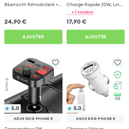
Bluetooth Rétroéclairé +
Charge Rapide 20W, LinQ
Chargeur Voiture USB C
- Noir pour Asus ROG
+ 1 couleur
et USB - XO
Phone 8
24,90
€
17,90
€
AJOUTER
AJOUTER
5.0
5.0
ASUS ROG PHONE 8
ASUS ROG PHONE 8
Transmetteur FM
Chargeur Voiture