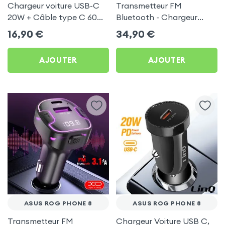
Chargeur voiture USB-C
Transmetteur FM
20W + Câble type C 60W
Bluetooth - Chargeur
Blue Star pour Asus ROG
Voiture USB C + USB -
16,90
€
34,90
€
Phone 8
Swissten
AJOUTER
AJOUTER
ASUS ROG PHONE 8
ASUS ROG PHONE 8
Transmetteur FM
Chargeur Voiture USB C,