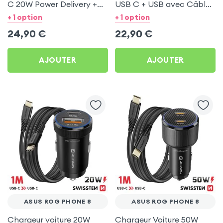
C 20W Power Delivery +
USB C + USB avec Câble
Câble USB C 60W pour
type C Swissten pour
+ 1 option
+ 1 option
Asus ROG Phone 8
Asus ROG Phone 8
24,90
€
22,90
€
AJOUTER
AJOUTER
ASUS ROG PHONE 8
ASUS ROG PHONE 8
Chargeur voiture 20W
Chargeur Voiture 50W