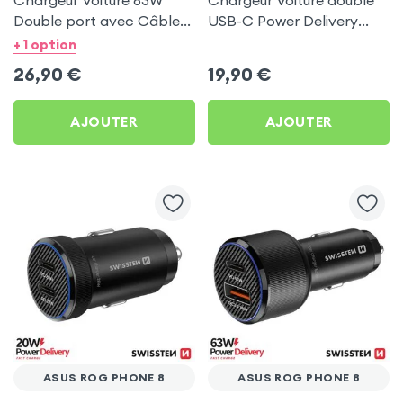
Chargeur Voiture 63W
Chargeur Voiture double
Double port avec Câble
USB-C Power Delivery
USB C 1m pour Asus ROG
50W - Swissten pour Asus
+ 1 option
Phone 8
ROG Phone 8
26,90
€
19,90
€
AJOUTER
AJOUTER
ASUS ROG PHONE 8
ASUS ROG PHONE 8