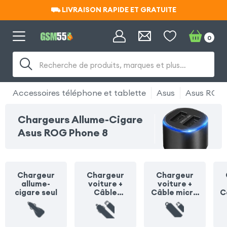
⛟ LIVRAISON RAPIDE ET GRATUITE
⛟ LIVRAISON RAPIDE ET GRATUITE
0
Recherche de produits, marques et plus…
Accessoires téléphone et tablette
Asus
Asus ROG 
Chargeurs Allume-Cigare
Asus ROG Phone 8
Chargeur
Chargeur
Chargeur
allume-
voiture +
voiture +
cigare seul
Câble
Câble micro
C
Lightning
USB