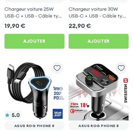
Chargeur voiture 25W
Chargeur voiture 30W
USB-C + USB - Câble type
USB-C + USB - Câble type
C 60W Blue Star pour
C 60W Blue Star pour
19,90
€
22,90
€
Asus ROG Phone 8
Asus ROG Phone 8
AJOUTER
AJOUTER
5.0
ASUS ROG PHONE 8
ASUS ROG PHONE 8