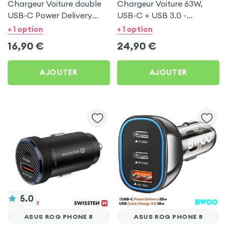
Chargeur Voiture double
Chargeur Voiture 63W,
USB-C Power Delivery
USB-C + USB 3.0 -
20W - Swissten pour Asus
Swissten pour Asus ROG
+ 1 option
+ 1 option
ROG Phone 8
Phone 8
16,90
€
24,90
€
AJOUTER
AJOUTER
5.0
ASUS ROG PHONE 8
ASUS ROG PHONE 8