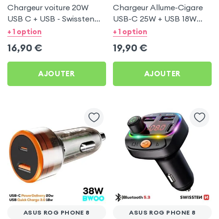
Chargeur voiture 20W
Chargeur Allume-Cigare
USB C + USB - Swissten
USB-C 25W + USB 18W
pour Asus ROG Phone 8
Bwoo pour Asus ROG
+ 1 option
+ 1 option
Phone 8
16,90
€
19,90
€
AJOUTER
AJOUTER
ASUS ROG PHONE 8
ASUS ROG PHONE 8