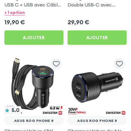
USB C + USB avec Câble
Double USB-C avec
type C Swissten pour
Câble USB C 1m pour
+ 1 option
Asus ROG Phone 8
Asus ROG Phone 8
19,90
€
29,90
€
AJOUTER
AJOUTER
5.0
ASUS ROG PHONE 8
ASUS ROG PHONE 8