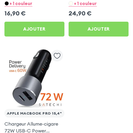
– Blanc pour Apple
- Noir pour Apple
+ 1 couleur
+ 1 couleur
MacBook Pro 15,4&quot;
MacBook Pro 15,4&quot;
16,90
€
24,90
€
AJOUTER
AJOUTER
APPLE MACBOOK PRO 15,4"
Chargeur Allume-cigare
72W USB-C Power