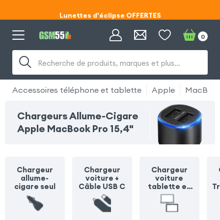
Lunettes d'éclipse OFFERTES
Code ECLIPSE55
0
Lunettes d'éclipse OFFERTES
Recherche de produits, marques et plus…
Code ECLIPSE55
Accessoires téléphone et tablette
Apple
MacBook 
Chargeurs Allume-Cigare
Apple MacBook Pro 15,4"
Chargeur
Chargeur
Chargeur
allume-
voiture +
voiture
cigare seul
Câble USB C
tablette et
T
ordinateur