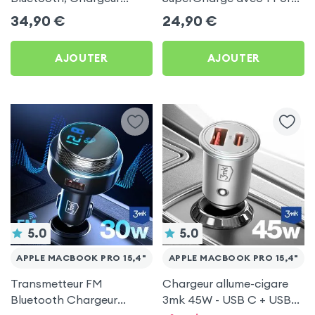
Allume-cigare, Muvit pour
USB et 1 Port USB-C - Noir
34,90
€
24,90
€
Apple MacBook Pro
pour Apple MacBook Pro
15,4&quot;
15,4&quot;
AJOUTER
AJOUTER
5.0
5.0
APPLE MACBOOK PRO 15,4"
APPLE MACBOOK PRO 15,4"
Transmetteur FM
Chargeur allume-cigare
Bluetooth Chargeur
3mk 45W - USB C + USB