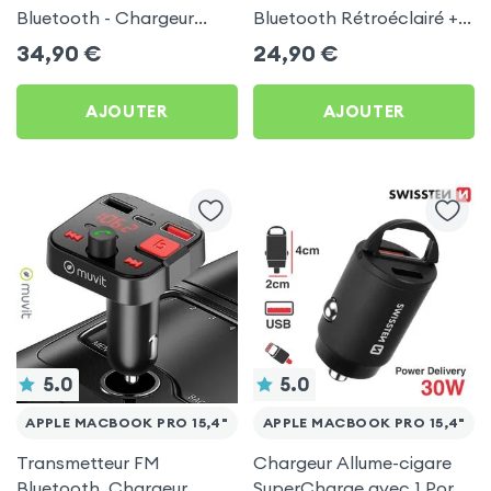
Bluetooth - Chargeur
Bluetooth Rétroéclairé +
Voiture USB C + USB -
Chargeur Voiture USB C
34,90
€
24,90
€
Swissten
et USB - XO
AJOUTER
AJOUTER
5.0
5.0
APPLE MACBOOK PRO 15,4"
APPLE MACBOOK PRO 15,4"
Transmetteur FM
Chargeur Allume-cigare
Bluetooth, Chargeur
SuperCharge avec 1 Ports