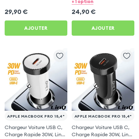
Voiture Noir 3mk Hyper
pour Apple MacBook Pro
+ 1 option
Car pour Apple MacBook
15,4&quot;
29,90
€
24,90
€
Pro 15,4&quot;
AJOUTER
AJOUTER
APPLE MACBOOK PRO 15,4"
APPLE MACBOOK PRO 15,4"
Chargeur Voiture USB C,
Chargeur Voiture USB C,
Charge Rapide 30W, LinQ
Charge Rapide 30W, LinQ