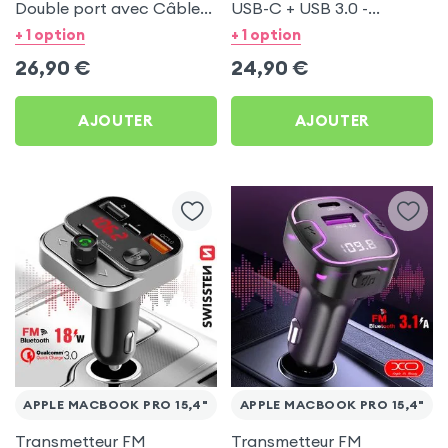
Double port avec Câble
USB-C + USB 3.0 -
USB C 1m pour Apple
Swissten pour Apple
+ 1 option
+ 1 option
MacBook Pro 15,4&quot;
MacBook Pro 15,4&quot;
26,90
€
24,90
€
AJOUTER
AJOUTER
APPLE MACBOOK PRO 15,4"
APPLE MACBOOK PRO 15,4"
Transmetteur FM
Transmetteur FM