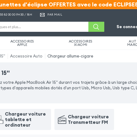
unettes d'éclipse OFFERTES avec le code ECLIPSE
unettes d'éclipse OFFERTES avec le code ECLIPSE
 55 82 00 00
9H30 / 18H
PAR MAIL
Se connec
ACCESSOIRES
ACCESSOIRES
AUT
APPLE
XIAOMI
MAR
5''
Accessoire Auto
Chargeur allume-cigare
15''
otre Apple MacBook Air 15'' durant vos trajets grâce à un large choix
pes d'appareils mobiles dotés d'un port Usb, Micro Usb, Usb type C, 
Chargeur voiture
Chargeur voiture
tablette et
Transmetteur FM
ordinateur