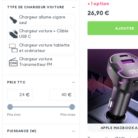
MacBook Air 15''
+ 1 option
TYPE DE CHARGEUR VOITURE
26,90
€
Chargeur allume-cigare
seul
AJOUTER
Chargeur voiture + Câble
USB C
Chargeur voiture tablette
et ordinateur
Chargeur voiture
Transmetteur FM
PRIX TTC
€
€
Prix min
Prix max
APPLE MACBOOK AIR
PUISSANCE (W)