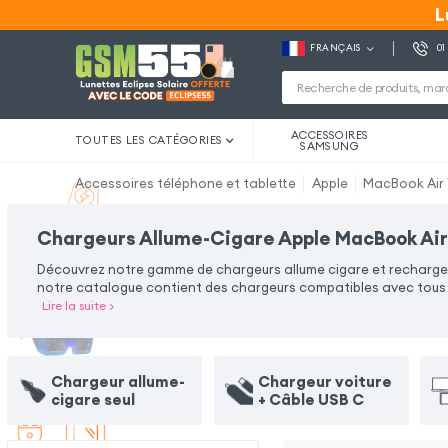
L
L
FRANÇAIS
01
ACCESSOIRES
TOUTES LES CATÉGORIES
SAMSUNG
Accessoires téléphone et tablette
Apple
MacBook Air 1
Chargeurs Allume-Cigare Apple MacBook Air 
Découvrez notre gamme de chargeurs allume cigare et rechargez v
notre catalogue contient des chargeurs compatibles avec tous ty
Lire la suite
>
Chargeur allume-
Chargeur voiture
cigare seul
+ Câble USB C