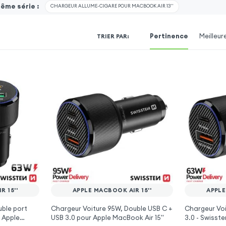
même série :
CHARGEUR ALLUME-CIGARE POUR MACBOOK AIR 13''
Pertinence
Meilleur
TRIER PAR
:
 15''
APPLE MACBOOK AIR 15''
APPLE
ble port
Chargeur Voiture 95W, Double USB C +
Chargeur Voi
 Apple
USB 3.0 pour Apple MacBook Air 15''
3.0 - Swisst