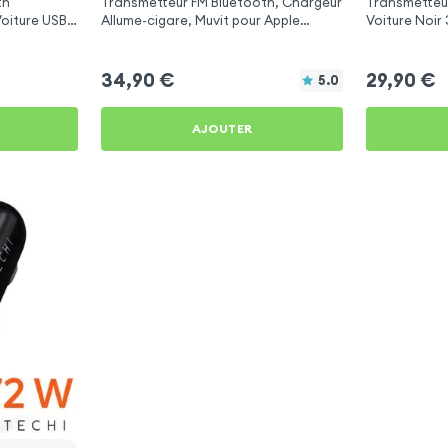
th
Transmetteur FM Bluetooth, Chargeur
Transmetteu
Voiture USB
Allume-cigare, Muvit pour Apple
Voiture Noir
MacBook Air 15''
Apple MacBoo
34,90
€
29,90
€
5.0
AJOUTER