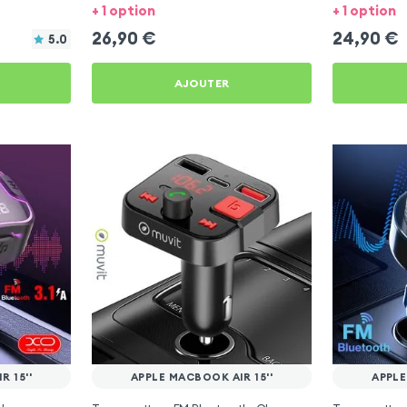
Air 15''
+ 1 option
+ 1 option
26,90
€
24,90
€
5.0
AJOUTER
 15''
APPLE MACBOOK AIR 15''
APPLE