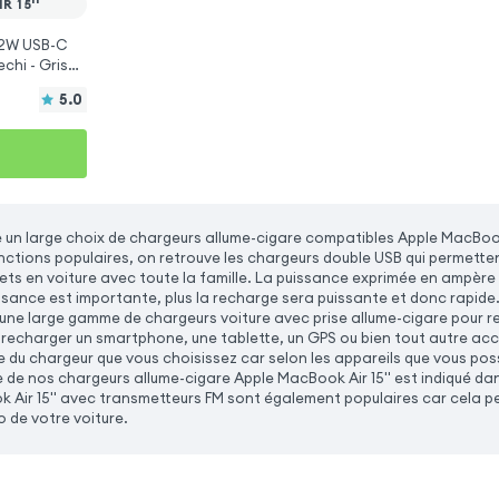
 15''
72W USB-C
chi - Gris
 Air 15''
5.0
n large choix de chargeurs allume-cigare compatibles Apple MacBook 
onctions populaires, on retrouve les chargeurs double USB qui permette
jets en voiture avec toute la famille. La puissance exprimée en ampère 
uissance est importante, plus la recharge sera puissante et donc rapid
 une large gamme de chargeurs voiture avec prise allume-cigare pour re
 recharger un smartphone, une tablette, un GPS ou bien tout autre ac
e du chargeur que vous choisissez car selon les appareils que vous po
 de nos chargeurs allume-cigare Apple MacBook Air 15'' est indiqué dan
 Air 15'' avec transmetteurs FM sont également populaires car cela pe
o de votre voiture.