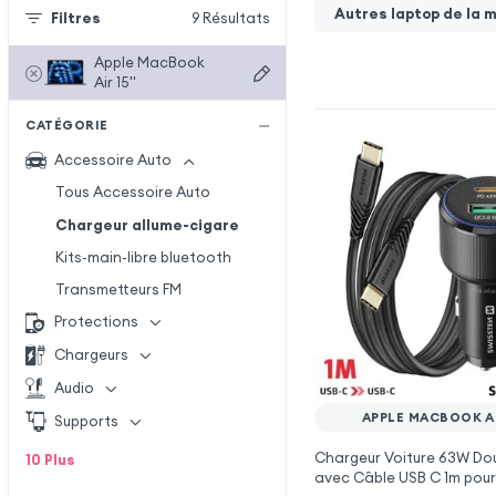
Autres laptop de la 
Filtres
9
Résultats
Apple MacBook
Air 15''
CATÉGORIE
Accessoire Auto
Tous Accessoire Auto
Chargeur allume-cigare
Kits-main-libre bluetooth
Transmetteurs FM
Protections
Chargeurs
Audio
APPLE MACBOOK AIR
Supports
Chargeur Voiture 63W Dou
10
Plus
avec Câble USB C 1m pour