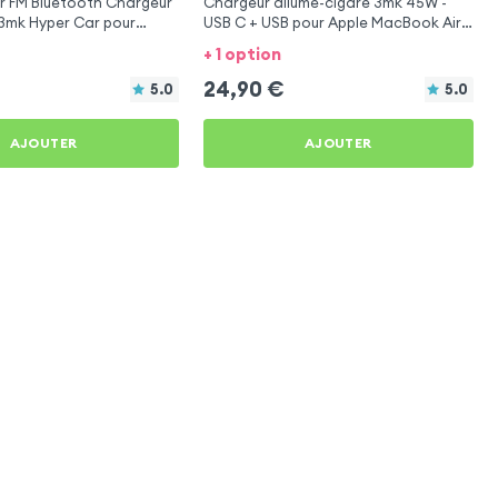
r FM Bluetooth Chargeur
Chargeur allume-cigare 3mk 45W -
 3mk Hyper Car pour
USB C + USB pour Apple MacBook Air
k Air 15''
15''
+ 1 option
24,90
€
5.0
5.0
AJOUTER
AJOUTER