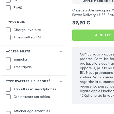
CE
APPLE MACBOOK AIR
RoHS
Chargeur Allume-cigare 
Power Delivery + USB, Sate
Sidéral pour Apple MacBook
39,90
€
TYPOLOGIE
Chargeur voiture
AJOUTER
Transmetteur FM
ACCESSIBILITÉ
GSM55 vous propose u
propres. Parmi les f
Immédiat
pratique lors des tra
Très rapide
appareils, plus la p
15''. Nous proposons
voiture. Vous pouvez
TYPE D'APPAREIL SUPPORTÉ
regarder la puissanc
requise. La puissance
Tablettes et smartphones
cigare Apple MacBook
téléphone via la radi
Ordinateurs portables
Afficher également les