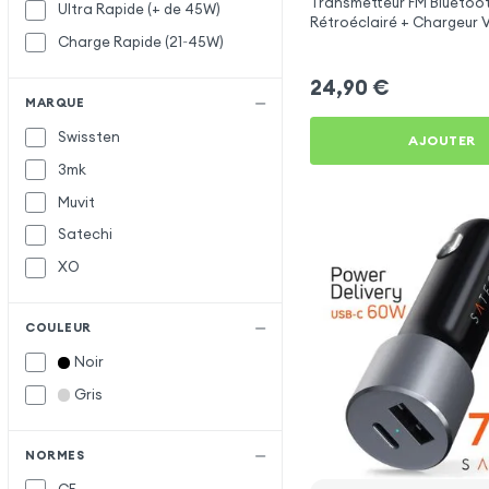
Transmetteur FM Bluetoo
Ultra Rapide (+ de 45W)
Rétroéclairé + Chargeur 
Charge Rapide (21~45W)
C et USB - XO
24,90
€
MARQUE
Swissten
AJOUTER
3mk
Muvit
Satechi
XO
COULEUR
Noir
Gris
NORMES