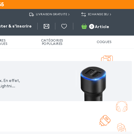
55
55
LIVRAISON GRATUITE
ECHANGE 30J
ter & s'inscrire
Article
0
RES
CATÉGORIES
COQUES
QUES
POPULAIRES
. En effet,
Lightni
...