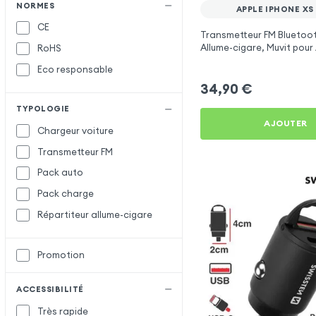
Samsung
S
NORMES
APPLE IPHONE XS
CE
Satechi
Transmetteur FM Bluetoo
Allume-cigare, Muvit pour
RoHS
Setty
iPhone XS Max
Eco responsable
X-Level
X
34,90
€
XO
TYPOLOGIE
AJOUTER
Chargeur voiture
Transmetteur FM
Pack auto
Pack charge
Répartiteur allume-cigare
Promotion
ACCESSIBILITÉ
Très rapide