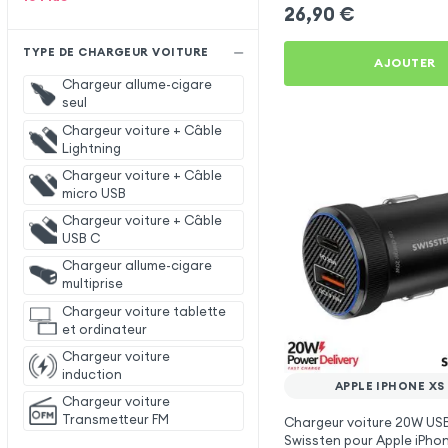
26,90
€
TYPE DE CHARGEUR VOITURE
AJOUTER
Chargeur allume-cigare
seul
Chargeur voiture + Câble
Lightning
Chargeur voiture + Câble
micro USB
Chargeur voiture + Câble
USB C
Chargeur allume-cigare
multiprise
Chargeur voiture tablette
et ordinateur
Chargeur voiture
induction
APPLE IPHONE XS
Chargeur voiture
Transmetteur FM
Chargeur voiture 20W USB
Swissten pour Apple iPho