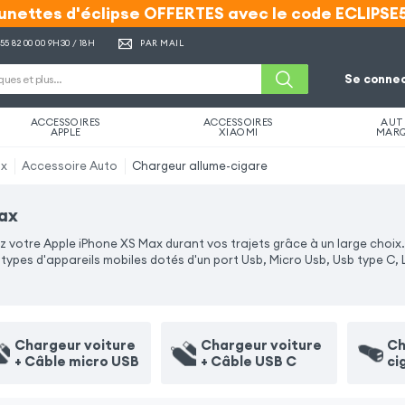
unettes d'éclipse OFFERTES avec le code ECLIPSE
unettes d'éclipse OFFERTES avec le code ECLIPSE
 55 82 00 00
9H30 / 18H
PAR MAIL
Se connec
ACCESSOIRES
ACCESSOIRES
AUT
APPLE
XIAOMI
MAR
ax
Accessoire Auto
Chargeur allume-cigare
Max
votre Apple iPhone XS Max durant vos trajets grâce à un large choix. 
ypes d'appareils mobiles dotés d'un port Usb, Micro Usb, Usb type C, 
Chargeur voiture
Chargeur voiture
Ch
+ Câble micro USB
+ Câble USB C
ci