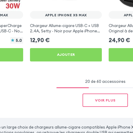
 MAX
APPLE IPHONE XS MAX
APPL
SuperCharge
Chargeur Allume-cigare USB-C + USB
Chargeur Al
 USB-C - Noir
2.4A, Setty - Noir pour Apple iPhone
Original à d
XS Max
rapide 2A - 
12,90
€
24,90
€
5.0
Max
AJOUTER
20 de 60 accessoires
VOIR PLUS
un large choix de chargeurs allume-cigare compatibles Apple iPhone 
onctions populaires, on retrouve les chargeurs double USB qui permette