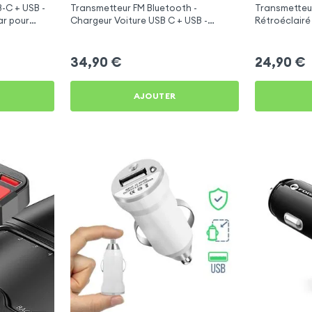
-C + USB -
Transmetteur FM Bluetooth -
Transmetteu
ar pour
Chargeur Voiture USB C + USB -
Rétroéclairé
Swissten
C et USB - X
34,90
€
24,90
€
AJOUTER