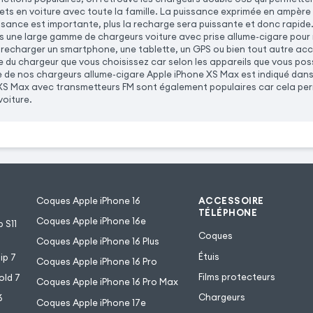
jets en voiture avec toute la famille. La puissance exprimée en ampère 
issance est importante, plus la recharge sera puissante et donc rapide
une large gamme de chargeurs voiture avec prise allume-cigare pour r
 recharger un smartphone, une tablette, un GPS ou bien tout autre ac
e du chargeur que vous choisissez car selon les appareils que vous po
e de nos chargeurs allume-cigare Apple iPhone XS Max est indiqué dans 
XS Max avec transmetteurs FM sont également populaires car cela per
voiture.
Coques Apple iPhone 16
ACCESSOIRE
TÉLÉPHONE
Coques Apple iPhone 16e
 S11
Coques
Coques Apple iPhone 16 Plus
Étuis
ip 7
Coques Apple iPhone 16 Pro
Films protecteurs
old 7
Coques Apple iPhone 16 Pro Max
Chargeurs
6
Coques Apple iPhone 17e