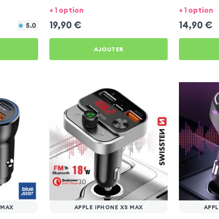
Max
XS Max
+ 1 option
+ 1 option
19,90
€
14,90
€
5.0
AJOUTER
 MAX
APPLE IPHONE XS MAX
APPL