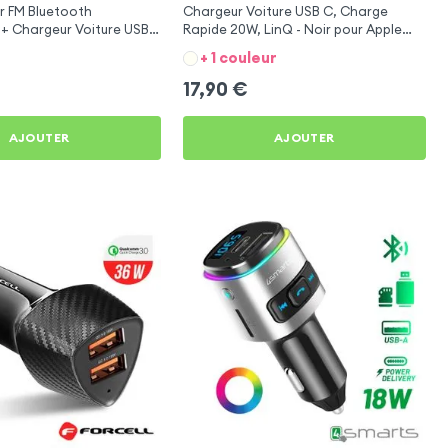
r FM Bluetooth
Chargeur Voiture USB C, Charge
 + Chargeur Voiture USB
Rapide 20W, LinQ - Noir pour Apple
O
iPhone XS Max
+ 1 couleur
17,90
€
AJOUTER
AJOUTER