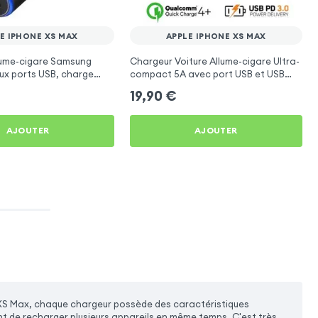
E IPHONE XS MAX
APPLE IPHONE XS MAX
lume-cigare Samsung
Chargeur Voiture Allume-cigare Ultra-
eux ports USB, charge
compact 5A avec port USB et USB
Noir pour Apple iPhone XS
Type C by Baseus - Noir pour Apple
19,90
€
iPhone XS Max
AJOUTER
AJOUTER
XS Max, chaque chargeur possède des caractéristiques
nt de recharger plusieurs appareils en même temps. C'est très