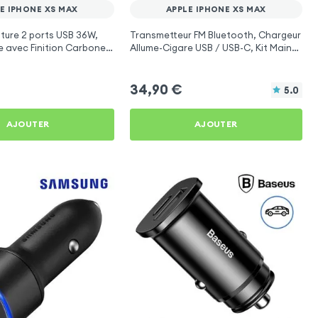
E IPHONE XS MAX
APPLE IPHONE XS MAX
ture 2 ports USB 36W,
Transmetteur FM Bluetooth, Chargeur
e avec Finition Carbone
Allume-Cigare USB / USB-C, Kit Main
Phone XS Max
Libre Multifonction - 4smarts
34,90
€
5.0
AJOUTER
AJOUTER