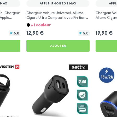
 MAX
APPLE IPHONE XS MAX
APPL
th, Chargeur
Chargeur Voiture Universel, Allume-
Chargeur Voi
 Apple
Cigare Ultra Compact avec Finition
Allume Cigar
Métallisée - Blanc
pour Apple i
+ 1 couleur
12,90
€
19,90
€
5.0
5.0
AJOUTER