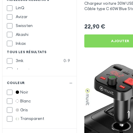
Chargeur voiture 30W USB
LinQ
Câble type C 60W Blue St
Apple iPhone XS Max
Avizar
22,90
€
Swissten
Akashi
AJOUTER
Inkax
TOUS LES RÉSULTATS
3mk
0-9
4smarts
Baseus
B
COULEUR
Belkin
Noir
Blue Star
Blanc
Bwoo
Gris
Forcell
F
Transparent
Muvit
M