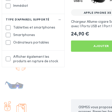
Immédiat
APPLE IPHONE XS
TYPE D'APPAREIL SUPPORTÉ
Chargeur Allume-cigare 
avec 1 Ports USB et 1 Port
Tablettes et smartphones
pour Apple iPhone XS Max
24,90
€
Smartphones
Ordinateurs portables
AJOUTER
Afficher également les
produits en rupture de stock
GSM55 vous propose 
propres. Parmi les f