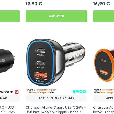
iPhone XS Max
iPhone XS M
19,90
€
16,90
€
AJOUTER
 MAX
APPLE IPHONE XS MAX
APPL
 C + USB -
Chargeur Allume-Cigare USB-C 25W +
Chargeur Au
ne XS Max
USB 18W Bwoo pour Apple iPhone XS
Bwoo Transp