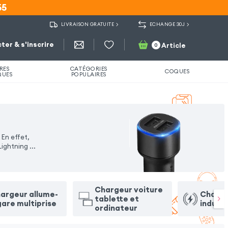
55
55
LIVRAISON GRATUITE
ECHANGE 30J
ter & s'inscrire
Article
0
RES
CATÉGORIES
COQUES
QUES
POPULAIRES
En effet,
Lightning
...
Chargeur voiture
argeur allume-
Charge
tablette et
gare multiprise
induct
ordinateur