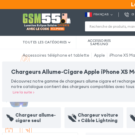
L
L
FRANÇAIS
01
ACCESSOIRES
TOUTES LES CATÉGORIES
SAMSUNG
Accessoires téléphone et tablette
Apple
iPhone XS M
Chargeurs Allume-Cigare Apple iPhone XS 
Découvrez notre gamme de chargeurs allume cigare et rechargez 
notre catalogue contient des chargeurs compatibles avec tous t
Lire la suite
>
Chargeur allume-
Chargeur voiture
cigare seul
+ Câble Lightning