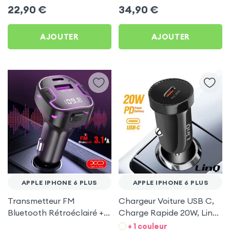
C 60W Blue Star pour
Voiture USB C + USB -
22,90
€
34,90
€
Apple iPhone 6 Plus
Swissten
AJOUTER
AJOUTER
APPLE IPHONE 6 PLUS
APPLE IPHONE 6 PLUS
Transmetteur FM
Chargeur Voiture USB C,
Bluetooth Rétroéclairé +
Charge Rapide 20W, LinQ
Chargeur Voiture USB C
- Noir pour Apple iPhone 6
+ 1 couleur