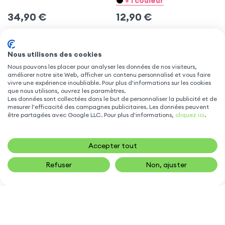
+ 1 couleur
Apple iPhone 6 Plus
Finition Métallisée - Blanc
34,90
€
12,90
€
AJOUTER
AJOUTER
Nous utilisons des cookies
Nous pouvons les placer pour analyser les données de nos visiteurs,
améliorer notre site Web, afficher un contenu personnalisé et vous faire
vivre une expérience inoubliable. Pour plus d'informations sur les cookies
que nous utilisons, ouvrez les paramètres.
Les données sont collectées dans le but de personnaliser la publicité et de
Modèles similaires à
Apple iPhone 6 Plus
:
mesurer l'efficacité des campagnes publicitaires. Les données peuvent
être partagées avec Google LLC. Pour plus d'informations,
cliquez ici
.
iPhone 6S
iPhone 6
iPhone 6S Plus
Accepter tout
FERMER
Refuser
Non, ajuster
5.0
APPLE IPHONE 6 PLUS
APPLE IPHONE 6 PLUS
Chargeur Voiture 2 ports
Transmetteur FM
USB 36W, Allume Cigare
Bluetooth, Chargeur