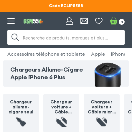
Code ECLIPSE55
Lunettes d'éclipse OFFERTES
0
Code ECLIPSE55
Recherche de produits, marques et plus…
Accessoires téléphone et tablette
Apple
iPhone 6 
Chargeurs Allume-Cigare
Apple iPhone 6 Plus
Chargeur
Chargeur
Chargeur
allume-
voiture +
voiture +
cigare seul
Câble
Câble micro
C
Lightning
USB