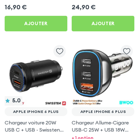
20W - Swissten pour
Swissten pour Apple
16,90
€
24,90
€
Apple iPhone 6 Plus
iPhone 6 Plus
AJOUTER
AJOUTER
5.0
APPLE IPHONE 6 PLUS
APPLE IPHONE 6 PLUS
Chargeur voiture 20W
Chargeur Allume-Cigare
USB C + USB - Swissten
USB-C 25W + USB 18W
pour Apple iPhone 6 Plus
Bwoo pour Apple iPhone
+ 1 option