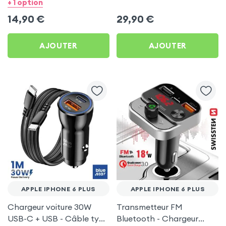
Transparent pour Apple
Apple iPhone 6 Plus
+ 1 option
iPhone 6 Plus
14,90
€
29,90
€
AJOUTER
AJOUTER
APPLE IPHONE 6 PLUS
APPLE IPHONE 6 PLUS
Chargeur voiture 30W
Transmetteur FM
USB-C + USB - Câble type
Bluetooth - Chargeur