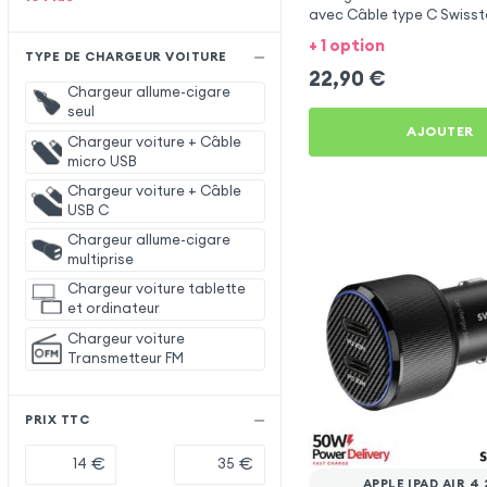
avec Câble type C Swisst
Apple iPad Air 4 2020
+ 1 option
TYPE DE CHARGEUR VOITURE
22,90
€
Chargeur allume-cigare
seul
AJOUTER
Chargeur voiture + Câble
micro USB
Chargeur voiture + Câble
USB C
Chargeur allume-cigare
multiprise
Chargeur voiture tablette
et ordinateur
Chargeur voiture
Transmetteur FM
PRIX TTC
€
€
APPLE IPAD AIR 4