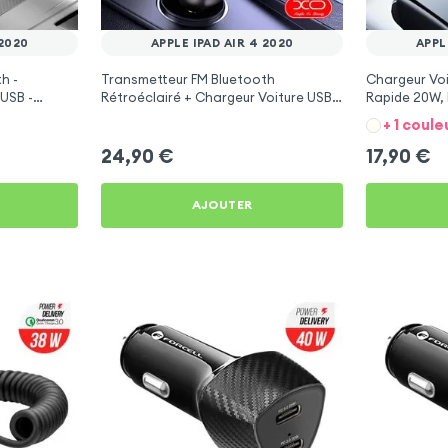
 2020
APPLE IPAD AIR 4 2020
APPL
h -
Transmetteur FM Bluetooth
Chargeur Voi
USB -
Rétroéclairé + Chargeur Voiture USB
Rapide 20W, 
C et USB - XO
iPad Air 4 20
+ 1 coule
24,90
€
17,90
€
AJOUTER