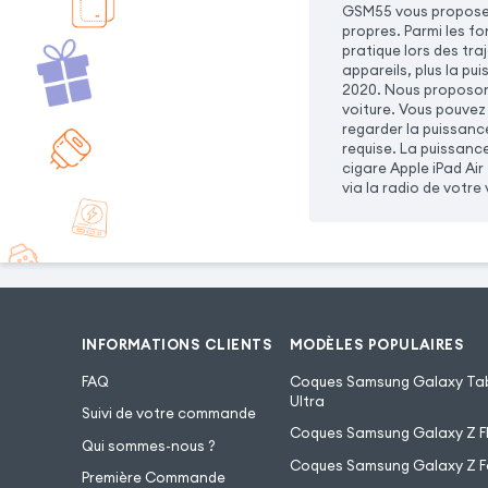
GSM55 vous propose u
propres. Parmi les f
pratique lors des tra
appareils, plus la pu
2020. Nous proposons
voiture. Vous pouvez
regarder la puissanc
requise. La puissance
cigare Apple iPad Ai
via la radio de votre 
INFORMATIONS CLIENTS
MODÈLES POPULAIRES
FAQ
Coques Samsung Galaxy Tab
Ultra
Suivi de votre commande
Coques Samsung Galaxy Z Fl
Qui sommes-nous ?
Coques Samsung Galaxy Z F
Première Commande