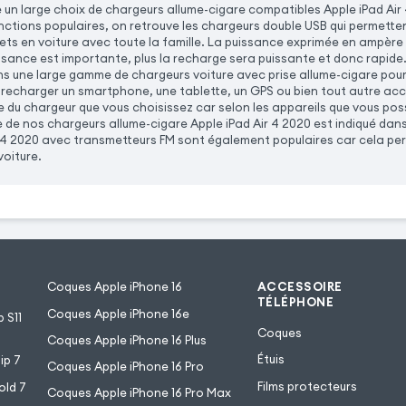
n large choix de chargeurs allume-cigare compatibles Apple iPad Air
onctions populaires, on retrouve les chargeurs double USB qui permette
jets en voiture avec toute la famille. La puissance exprimée en ampère 
issance est importante, plus la recharge sera puissante et donc rapide.
 une large gamme de chargeurs voiture avec prise allume-cigare pour r
 recharger un smartphone, une tablette, un GPS ou bien tout autre ac
e du chargeur que vous choisissez car selon les appareils que vous po
 de nos chargeurs allume-cigare Apple iPad Air 4 2020 est indiqué dans
r 4 2020 avec transmetteurs FM sont également populaires car cela pe
voiture.
Coques Apple iPhone 16
ACCESSOIRE
TÉLÉPHONE
Coques Apple iPhone 16e
 S11
Coques
Coques Apple iPhone 16 Plus
Étuis
ip 7
Coques Apple iPhone 16 Pro
Films protecteurs
old 7
Coques Apple iPhone 16 Pro Max