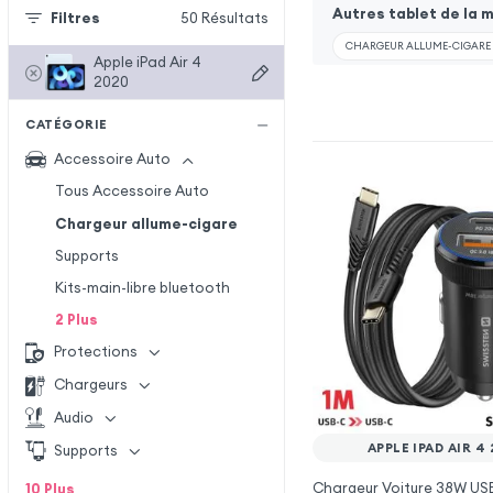
Autres tablet de la 
Filtres
50
Résultats
CHARGEUR ALLUME-CIGARE PO
Apple iPad Air 4
2020
CATÉGORIE
Accessoire Auto
Tous Accessoire Auto
Chargeur allume-cigare
Supports
Kits-main-libre bluetooth
2
Plus
Protections
Chargeurs
Audio
APPLE IPAD AIR 4
Supports
Chargeur Voiture 38W US
10
Plus