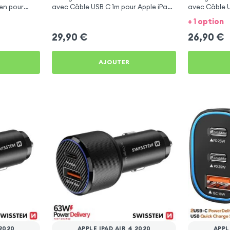
en pour
avec Câble USB C 1m pour Apple iPad
avec Câble U
Air 4 2020
Air 4 2020
+ 1 option
29,90
€
26,90
€
AJOUTER
 2020
APPLE IPAD AIR 4 2020
APPL