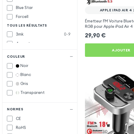
Blue Star
APPLE IPAD AIR 4
Forcell
Émetteur FM Voiture Bluet
TOUS LES RÉSULTATS
RGB pour Apple iPad Air 4
3mk
0-9
29,90
€
4smarts
AJOUTER
Akashi
A
COULEUR
Baseus
B
Noir
Belkin
Blanc
Bwoo
Gris
Inkax
I
Transparent
Muvit
M
NORMES
Samsung
S
CE
Satechi
RoHS
XO
X