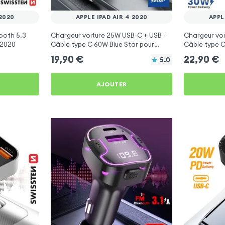
 2020
APPLE IPAD AIR 4 2020
APPL
ooth 5.3
Chargeur voiture 25W USB-C + USB -
Chargeur voi
 2020
Câble type C 60W Blue Star pour
Câble type C
Apple iPad Air 4 2020
Apple iPad A
19,90
€
22,90
€
5.0
AJOUTER