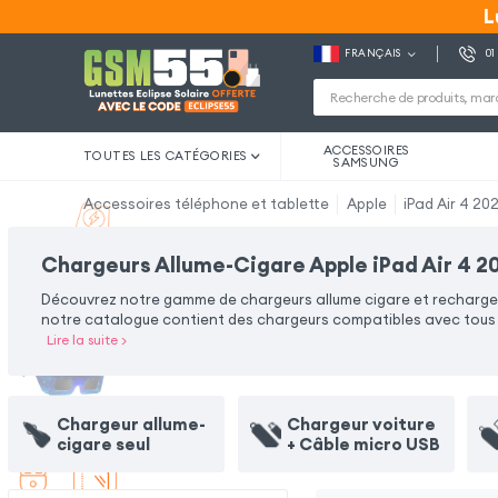
L
L
FRANÇAIS
01
ACCESSOIRES
TOUTES LES CATÉGORIES
SAMSUNG
Accessoires téléphone et tablette
Apple
iPad Air 4 20
Chargeurs Allume-Cigare Apple iPad Air 4 2
Découvrez notre gamme de chargeurs allume cigare et rechargez v
notre catalogue contient des chargeurs compatibles avec tous ty
Lire la suite
>
Chargeur allume-
Chargeur voiture
cigare seul
+ Câble micro USB