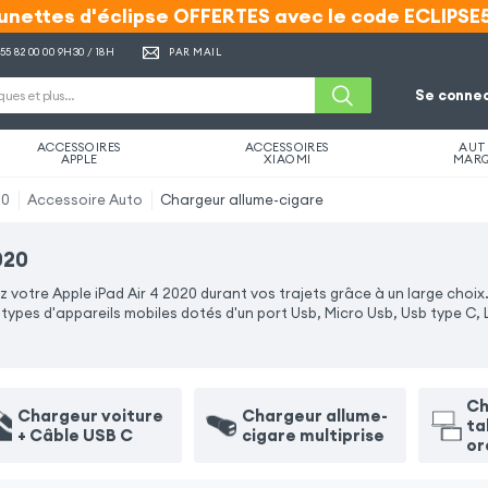
unettes d'éclipse OFFERTES avec le code ECLIPSE
unettes d'éclipse OFFERTES avec le code ECLIPSE
 55 82 00 00
9H30 / 18H
PAR MAIL
Se connec
ACCESSOIRES
ACCESSOIRES
AUT
APPLE
XIAOMI
MAR
20
Accessoire Auto
Chargeur allume-cigare
020
otre Apple iPad Air 4 2020 durant vos trajets grâce à un large choix.
pes d'appareils mobiles dotés d'un port Usb, Micro Usb, Usb type C, 
Ch
Chargeur voiture
Chargeur allume-
ta
+ Câble USB C
cigare multiprise
or