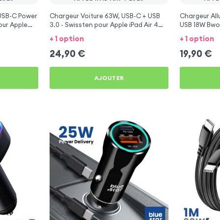
 USB-C Power
Chargeur Voiture 63W, USB-C + USB
Chargeur Al
our Apple
3.0 - Swissten pour Apple iPad Air 4
USB 18W Bwoo
2020
2020
+ 1 option
+ 1 option
24,90
€
19,90
€
AJOUTER