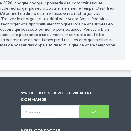
 4 2020, chaque chargeur possède des caractéristiques
nt de recharger plusieurs appareils en même temps. C'est très
(A) permet de dire à quelle vitesse va se recharger vos
 Trouvez le chargeur auto idéal pour votre Apple iPad Air 4
echarger vos appareils électroniques lors de vos trajets en
cessoire qui possède les même connectiques. Pensez à bien
ssédez une puissance plus ou moins importante peut être
 la description de nos fiches produits. Les chargeurs allume-
rmet de passer des appels et de la musique de votre téléphone
5% OFFERTS SUR VOTRE PREMIÈRE
COMMANDE
OK
Adresse mail
*
NOUS CONTACTER