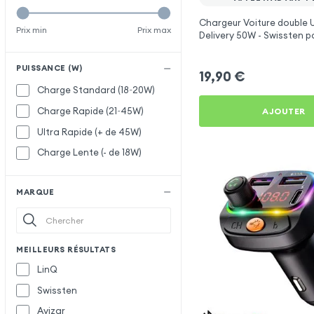
Chargeur Voiture double
Prix min
Prix max
Delivery 50W - Swissten p
iPad Air 4 2020
PUISSANCE (W)
19,90
€
Charge Standard (18~20W)
Charge Rapide (21~45W)
AJOUTER
Ultra Rapide (+ de 45W)
Charge Lente (- de 18W)
MARQUE
MEILLEURS RÉSULTATS
LinQ
Swissten
Avizar