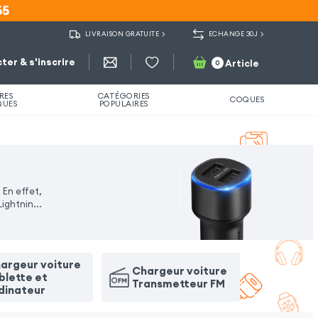
55
55
LIVRAISON GRATUITE
ECHANGE 30J
ter & s'inscrire
Article
0
RES
CATÉGORIES
COQUES
QUES
POPULAIRES
 En effet,
Lightnin
...
argeur voiture
Chargeur voiture
blette et
Transmetteur FM
dinateur