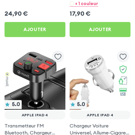
Chargeur Voiture USB C
- Noir pour Apple iPad 4
+ 1 couleur
et USB - XO
24,90
€
17,90
€
AJOUTER
AJOUTER
5.0
5.0
APPLE IPAD 4
APPLE IPAD 4
Transmetteur FM
Chargeur Voiture
Bluetooth, Chargeur
Universel, Allume-Cigare