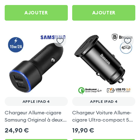
pour Apple iPad 4
AJOUTER
AJOUTER
APPLE IPAD 4
APPLE IPAD 4
Chargeur Allume-cigare
Chargeur Voiture Allume-
Samsung Original à deux
cigare Ultra-compact 5A
ports USB, charge rapide
avec port USB et USB
24,90
€
19,90
€
2A - Noir pour Apple iPad
Type C by Baseus - Noir