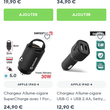
19,90
€
34,90
€
pour Apple iPad 4
C, Kit Main Libre
Multifonction - 4smarts
AJOUTER
AJOUTER
5.0
APPLE IPAD 4
APPLE IPAD 4
Chargeur Allume-cigare
Chargeur Allume-cigare
SuperCharge avec 1 Ports
USB-C + USB 2.4A, Setty -
USB et 1 Port USB-C - Noir
Noir pour Apple iPad 4
24,90
€
12,90
€