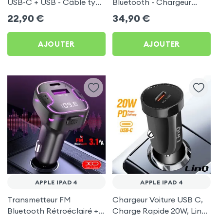
USB-C + USB - Câble type
Bluetooth - Chargeur
C 60W Blue Star pour
Voiture USB C + USB -
22,90
€
34,90
€
Apple iPad 4
Swissten
AJOUTER
AJOUTER
APPLE IPAD 4
APPLE IPAD 4
Transmetteur FM
Chargeur Voiture USB C,
Bluetooth Rétroéclairé +
Charge Rapide 20W, LinQ