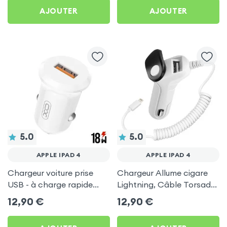
4
pour Apple iPad 4
AJOUTER
AJOUTER
5.0
5.0
APPLE IPAD 4
APPLE IPAD 4
Chargeur voiture prise
Chargeur Allume cigare
USB - à charge rapide
Lightning, Câble Torsadé
puissance 2A - XO pour
Anti noeuds 1m pour
12,90
€
12,90
€
Apple iPad 4
Apple iPad 4