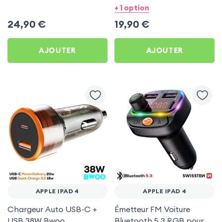
Swissten pour Apple iPad
Bwoo pour Apple iPad 4
+ 1 option
4
24,90
€
19,90
€
AJOUTER
AJOUTER
APPLE IPAD 4
APPLE IPAD 4
Chargeur Auto USB-C +
Émetteur FM Voiture
USB 38W Bwoo
Bluetooth 5.3 RGB pour