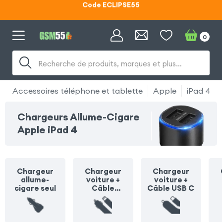
Lunettes d'éclipse OFFERTES
Code ECLIPSE55
0
Recherche de produits, marques et plus…
Accessoires téléphone et tablette
Apple
iPad 4
Chargeurs Allume-Cigare
Apple iPad 4
Chargeur
Chargeur
Chargeur
allume-
voiture +
voiture +
cigare seul
Câble
Câble USB C
Lightning