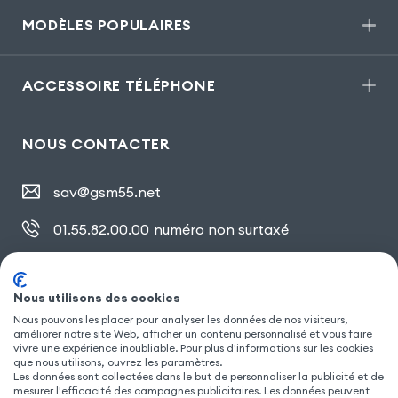
MODÈLES POPULAIRES
ACCESSOIRE TÉLÉPHONE
NOUS CONTACTER
sav@gsm55.net
01.55.82.00.00
numéro non surtaxé
30, bis rue Girard
,
93100 Montreuil
Nous utilisons des cookies
Nous pouvons les placer pour analyser les données de nos visiteurs,
améliorer notre site Web, afficher un contenu personnalisé et vous faire
SUIVEZ NOUS
vivre une expérience inoubliable. Pour plus d'informations sur les cookies
que nous utilisons, ouvrez les paramètres.
Les données sont collectées dans le but de personnaliser la publicité et de
mesurer l'efficacité des campagnes publicitaires. Les données peuvent