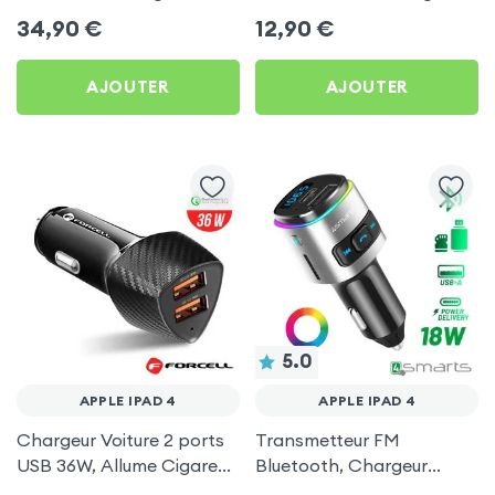
Allume-cigare, Muvit pour
Ultra Compact avec
34,90
€
12,90
€
Apple iPad 4
Finition Métallisée - Blanc
AJOUTER
AJOUTER
5.0
APPLE IPAD 4
APPLE IPAD 4
Chargeur Voiture 2 ports
Transmetteur FM
USB 36W, Allume Cigare
Bluetooth, Chargeur
avec Finition Carbone
Allume-Cigare USB / USB-