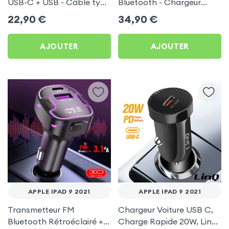
USB-C + USB - Câble type
Bluetooth - Chargeur
C 60W Blue Star pour
Voiture USB C + USB -
22,90
€
34,90
€
Apple iPad 9 2021
Swissten
AJOUTER
AJOUTER
APPLE IPAD 9 2021
APPLE IPAD 9 2021
Transmetteur FM
Chargeur Voiture USB C,
Bluetooth Rétroéclairé +
Charge Rapide 20W, LinQ