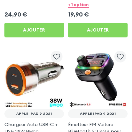
Swissten pour Apple iPad
Bwoo pour Apple iPad 9
+ 1 option
9 2021
2021
24,90
€
19,90
€
AJOUTER
AJOUTER
APPLE IPAD 9 2021
APPLE IPAD 9 2021
Chargeur Auto USB-C +
Émetteur FM Voiture
USB 38W Bwoo
Bluetooth 5.3 RGB pour