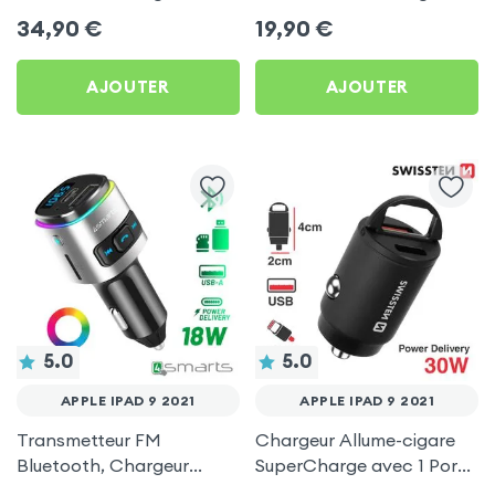
Allume-cigare, Muvit pour
avec Finition Carbone
34,90
€
19,90
€
Apple iPad 9 2021
pour Apple iPad 9 2021
AJOUTER
AJOUTER
5.0
5.0
APPLE IPAD 9 2021
APPLE IPAD 9 2021
Transmetteur FM
Chargeur Allume-cigare
Bluetooth, Chargeur
SuperCharge avec 1 Ports
Allume-Cigare USB / USB-
USB et 1 Port USB-C - Noir