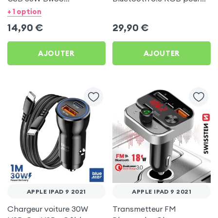
Transparent pour Apple
Apple iPad 9 2021
+ 1 option
iPad 9 2021
14,90
€
29,90
€
AJOUTER
AJOUTER
APPLE IPAD 9 2021
APPLE IPAD 9 2021
Chargeur voiture 30W
Transmetteur FM