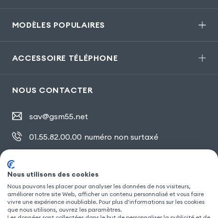
MODÈLES POPULAIRES
ACCESSOIRE TÉLÉPHONE
NOUS CONTACTER
sav@gsm55.net
01.55.82.00.00
numéro non surtaxé
30, bis rue Girard
,
93100 Montreuil
Nous utilisons des cookies
Nous pouvons les placer pour analyser les données de nos visiteurs,
améliorer notre site Web, afficher un contenu personnalisé et vous faire
SUIVEZ NOUS
vivre une expérience inoubliable. Pour plus d'informations sur les cookies
que nous utilisons, ouvrez les paramètres.
Les données sont collectées dans le but de personnaliser la publicité et de