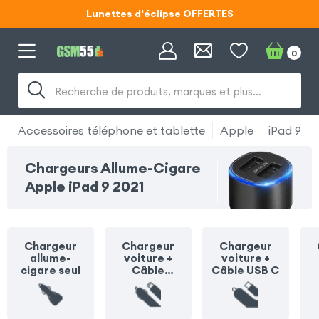
Lunettes d'éclipse OFFERTES
Code ECLIPSE55
0
Lunettes d'éclipse OFFERTES
Recherche de produits, marques et plus…
Code ECLIPSE55
Accessoires téléphone et tablette
Apple
iPad 9 20
Chargeurs Allume-Cigare
Apple iPad 9 2021
Chargeur
Chargeur
Chargeur
allume-
voiture +
voiture +
cigare seul
Câble
Câble USB C
Lightning