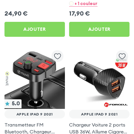
Chargeur Voiture USB C
- Noir pour Apple iPad 9
+ 1 couleur
et USB - XO
2021
24,90
€
17,90
€
AJOUTER
AJOUTER
5.0
APPLE IPAD 9 2021
APPLE IPAD 9 2021
Transmetteur FM
Chargeur Voiture 2 ports
Bluetooth, Chargeur
USB 36W, Allume Cigare