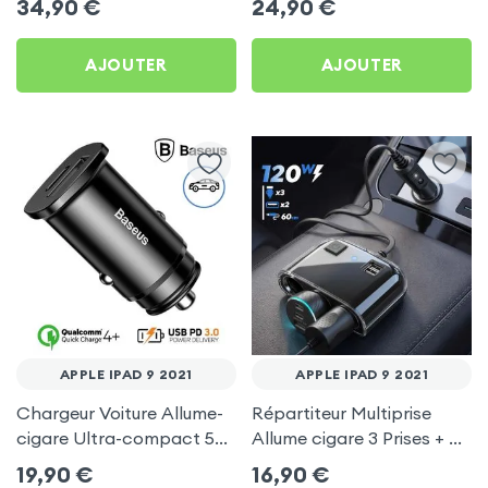
34,90
€
24,90
€
C, Kit Main Libre
pour Apple iPad 9 2021
Multifonction - 4smarts
AJOUTER
AJOUTER
APPLE IPAD 9 2021
APPLE IPAD 9 2021
Chargeur Voiture Allume-
Répartiteur Multiprise
cigare Ultra-compact 5A
Allume cigare 3 Prises + 2
avec port USB et USB
USB avec câble rallonge
19,90
€
16,90
€