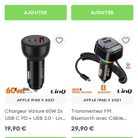
Type C by Baseus - Noir
60cm
pour Apple iPad 9 2021
AJOUTER
AJOUTER
APPLE IPAD 9 2021
APPLE IPAD 9 2021
Chargeur Voiture 60W 2x
Transmetteur FM
USB C PD + USB 3.0 - LinQ
Bluetooth avec Câble
pour Apple iPad 9 2021
USB C - LinQ pour Apple
19,90
€
29,90
€
iPad 9 2021