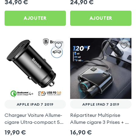
34,90
€
24,90
€
C, Kit Main Libre
pour Apple iPad 7 2019
Multifonction - 4smarts
AJOUTER
AJOUTER
APPLE IPAD 7 2019
APPLE IPAD 7 2019
Chargeur Voiture Allume-
Répartiteur Multiprise
cigare Ultra-compact 5A
Allume cigare 3 Prises + 2
avec port USB et USB
USB avec câble rallonge
19,90
€
16,90
€