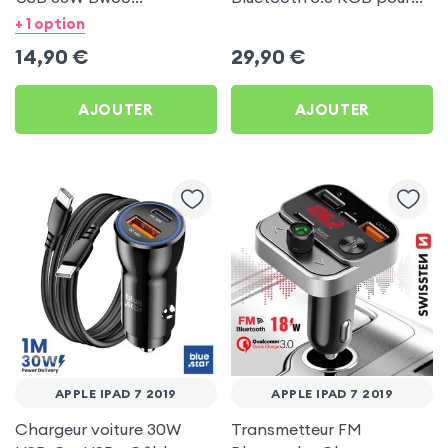
Transparent pour Apple
Apple iPad 7 2019
+ 1 option
iPad 7 2019
14,90
€
29,90
€
AJOUTER
AJOUTER
APPLE IPAD 7 2019
APPLE IPAD 7 2019
Chargeur voiture 30W
Transmetteur FM