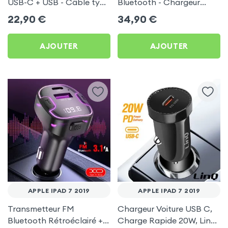
USB-C + USB - Câble type
Bluetooth - Chargeur
C 60W Blue Star pour
Voiture USB C + USB -
22,90
€
34,90
€
Apple iPad 7 2019
Swissten
AJOUTER
AJOUTER
APPLE IPAD 7 2019
APPLE IPAD 7 2019
Transmetteur FM
Chargeur Voiture USB C,
Bluetooth Rétroéclairé +
Charge Rapide 20W, LinQ