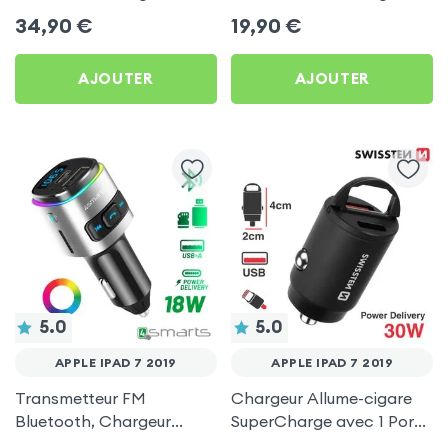
Allume-cigare, Muvit pour
avec Finition Carbone
34,90
€
19,90
€
Apple iPad 7 2019
pour Apple iPad 7 2019
AJOUTER
AJOUTER
5.0
5.0
APPLE IPAD 7 2019
APPLE IPAD 7 2019
Transmetteur FM
Chargeur Allume-cigare
Bluetooth, Chargeur
SuperCharge avec 1 Ports
Allume-Cigare USB / USB-
USB et 1 Port USB-C - Noir