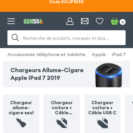
Lunettes d'éclipse OFFERTES
Code ECLIPSE55
0
Recherche de produits, marques et plus…
Accessoires téléphone et tablette
Apple
iPad 7 20
Chargeurs Allume-Cigare
Apple iPad 7 2019
Chargeur
Chargeur
Chargeur
allume-
voiture +
voiture +
cigare seul
Câble
Câble USB C
Lightning