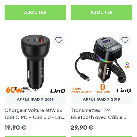
Type C by Baseus - Noir
60cm
pour Apple iPad 7 2019
AJOUTER
AJOUTER
APPLE IPAD 7 2019
APPLE IPAD 7 2019
Chargeur Voiture 60W 2x
Transmetteur FM
USB C PD + USB 3.0 - LinQ
Bluetooth avec Câble
pour Apple iPad 7 2019
USB C - LinQ pour Apple
19,90
€
29,90
€
iPad 7 2019