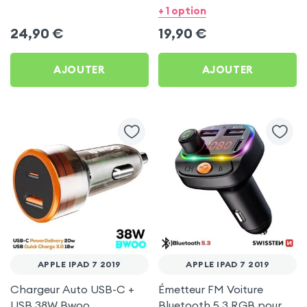
Swissten pour Apple iPad
Bwoo pour Apple iPad 7
+ 1 option
7 2019
2019
24,90
€
19,90
€
AJOUTER
AJOUTER
APPLE IPAD 7 2019
APPLE IPAD 7 2019
Chargeur Auto USB-C +
Émetteur FM Voiture
USB 38W Bwoo
Bluetooth 5.3 RGB pour