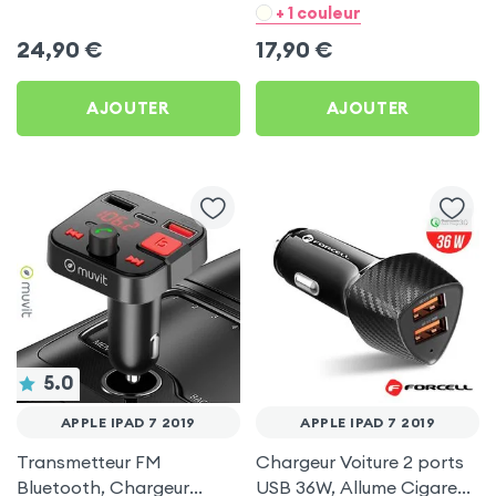
Chargeur Voiture USB C
- Noir pour Apple iPad 7
+ 1 couleur
et USB - XO
2019
24,90
€
17,90
€
AJOUTER
AJOUTER
5.0
APPLE IPAD 7 2019
APPLE IPAD 7 2019
Transmetteur FM
Chargeur Voiture 2 ports
Bluetooth, Chargeur
USB 36W, Allume Cigare