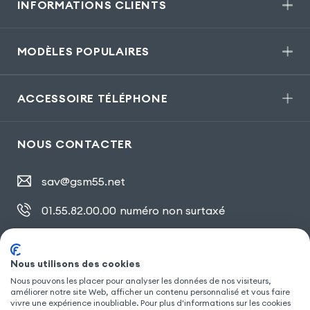
INFORMATIONS CLIENTS
MODÈLES POPULAIRES
ACCESSOIRE TÉLÉPHONE
NOUS CONTACTER
sav@gsm55.net
01.55.82.00.00
numéro non surtaxé
30, bis rue Girard
,
93100 Montreuil
Nous utilisons des cookies
Nous pouvons les placer pour analyser les données de nos visiteurs,
améliorer notre site Web, afficher un contenu personnalisé et vous faire
SUIVEZ NOUS
vivre une expérience inoubliable. Pour plus d'informations sur les cookies