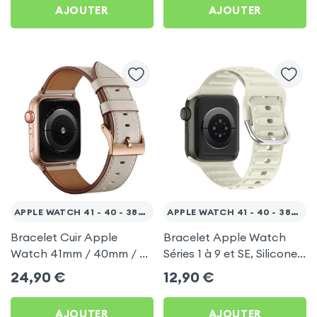
AJOUTER
AJOUTER
APPLE WATCH 41 - 40 - 38MM
APPLE WATCH 41 - 40 - 38MM
Bracelet Cuir Apple
Bracelet Apple Watch
Watch 41mm / 40mm / 38
Séries 1 à 9 et SE, Silicone
mm, Résistant et Élégant
Soft touch Design
24,90
€
12,90
€
Beige
Matelassé Beige
AJOUTER
AJOUTER