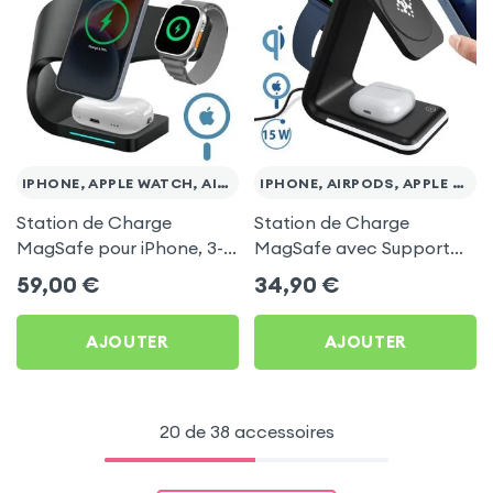
IPHONE, APPLE WATCH, AIRPODS
IPHONE, AIRPODS, APPLE WATCH
Station de Charge
Station de Charge
MagSafe pour iPhone, 3-
MagSafe avec Support
en-1 avec Charge sans Fil
pour iPhone + Chargeur
59,00
€
34,90
€
pour Apple Watch et
Sans Fil pour AirPods et
AirPods - Noir
Apple Watch - Noir
AJOUTER
AJOUTER
20 de 38 accessoires