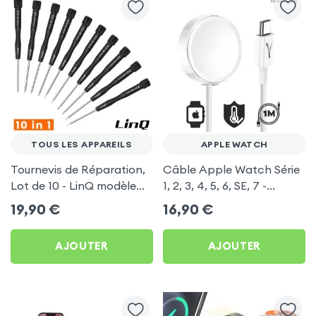
TOUS LES APPAREILS
APPLE WATCH
Tournevis de Réparation,
Câble Apple Watch Série
Lot de 10 - LinQ modèle
1, 2, 3, 4, 5, 6, SE, 7 -
BST8800E
Connecteur USB-C 1m -
19,90
€
16,90
€
Blanc
AJOUTER
AJOUTER