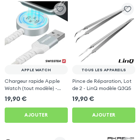
APPLE WATCH
TOUS LES APPAREILS
Chargeur rapide Apple
Pince de Réparation, Lot
Watch (tout modèle) -
de 2 - LinQ modèle Q3Q5
Câble résistant et longue
19,90
€
19,90
€
durée en nylon tressé -
USB
AJOUTER
AJOUTER