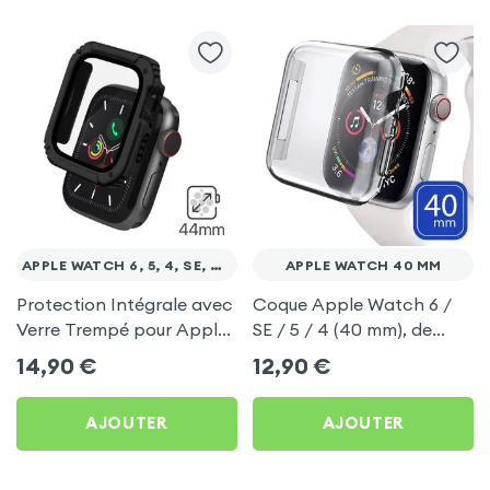
APPLE WATCH 6, 5, 4, SE, 44MM
APPLE WATCH 40 MM
Protection Intégrale avec
Coque Apple Watch 6 /
Verre Trempé pour Apple
SE / 5 / 4 (40 mm), de
Watch Series 6, 5, 4 et
protection écran en
14,90
€
12,90
€
SE,44mm- Noir
silicone
AJOUTER
AJOUTER