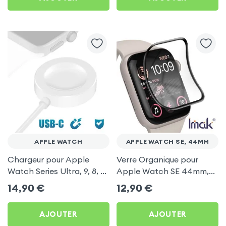
APPLE WATCH
APPLE WATCH SE, 44MM
Chargeur pour Apple
Verre Organique pour
Watch Series Ultra, 9, 8, 7,
Apple Watch SE 44mm,
6, 5, 4, 3 et 2, Charge
Protection Écran Haute
14,90
€
12,90
€
Sans Fil, Longueur 30cm -
Définition, iMak - Contour
Blanc
Noir
AJOUTER
AJOUTER