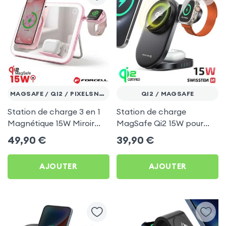
MAGSAFE / QI2 / PIXELSNAP
QI2 / MAGSAFE
Station de charge 3 en 1
Station de charge
Magnétique 15W Miroir
MagSafe Qi2 15W pour
LED - Forcell Mag Mirror
Smartphone, Apple
49,90
€
39,90
€
Rose
Watch et AirPods -
Swissten MagBase Noir
AJOUTER
AJOUTER