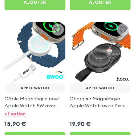
AJOUTER
AJOUTER
APPLE WATCH
APPLE WATCH
Câble Magnétique pour
Chargeur Magnétique
Apple Watch 5W avec
Apple Watch avec Prise
Prise USB-C - Bwoo Blanc
USB-C - Hoco, Noir
+ 1 option
15,90
€
19,90
€